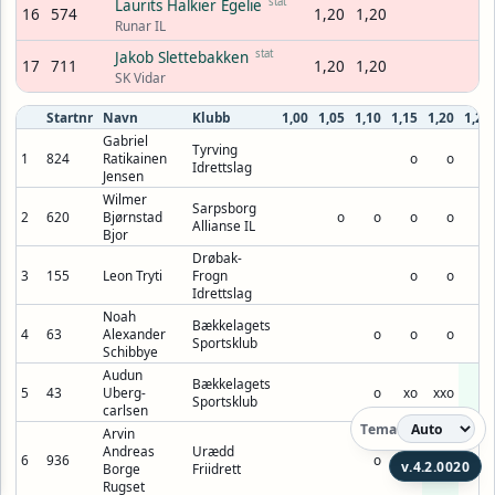
stat
Laurits Halkier Egelie
16
574
1,20
1,20
Runar IL
stat
Jakob Slettebakken
17
711
1,20
1,20
SK Vidar
Startnr
Navn
Klubb
1,00
1,05
1,10
1,15
1,20
1,25
Gabriel
Tyrving
1
824
Ratikainen
o
o
o
Idrettslag
Jensen
Wilmer
Sarpsborg
2
620
Bjørnstad
o
o
o
o
o
Allianse IL
Bjor
Drøbak-
3
155
Leon Tryti
Frogn
o
o
o
Idrettslag
Noah
Bækkelagets
4
63
Alexander
o
o
o
o
Sportsklub
Schibbye
Audun
Bækkelagets
5
43
Uberg-
o
xo
xxo
o
Sportsklub
carlsen
Tema
Arvin
Andreas
Urædd
6
936
o
o
o
xxx
v.4.2.0020
Borge
Friidrett
Rugset