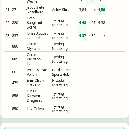
Weslien
Jacob Sæter
21
27
Asker Skiklubb
3,84
x
4,58
Sisselberg
Even
Tyrving
22
820
Kongsrud
4,48
4,07
4,38
Idrettslag
Skard
Jonas August
Tyrving
23
837
4,37
4,36
x
Garstad
Idrettslag
Oscar
Tyrving
886
Mykland
Idrettslag
Oscar
Tyrving
885
Karlsson
Idrettslag
Hauger
Philip Winston
Bækkelagets
66
Vollen
Sportsklub
Emil Olsen
Nittedal
479
Orskaug
Idrettslag
Lucas
Tyrving
858
Kjersem-
Idrettslag
Drageset
Tyrving
850
Levi Tefera
Idrettslag