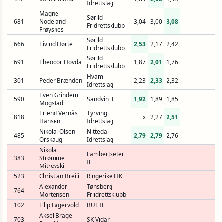
Idrettslag
Magne
Sørild
681
Nodeland
3,04
3,00
3,08
Fridrettsklubb
Frøysnes
Sørild
666
Eivind Hørte
2,53
2,17
2,42
Fridrettsklubb
Sørild
691
Theodor Hovda
1,87
2,01
1,76
Fridrettsklubb
Hvam
301
Peder Brænden
2,23
2,33
2,32
Idrettslag
Even Grindem
590
Sandvin IL
1,92
1,89
1,85
Mogstad
Erlend Vernås
Tyrving
818
x
2,27
2,51
Hansen
Idrettslag
Nikolai Olsen
Nittedal
485
2,79
2,79
2,76
Orskaug
Idrettslag
Nikolai
Lambertseter
383
Strømme
IF
Mitrevski
523
Christian Breili
Ringerike FIK
Alexander
Tønsberg
764
Mortensen
Friidrettsklubb
102
Filip Fagervold
BUL IL
Aksel Brage
703
SK Vidar