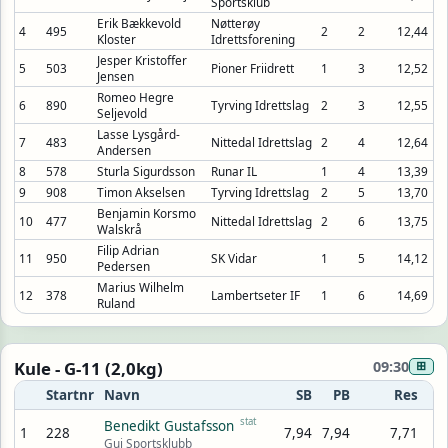
Sportsklub
Erik Bækkevold
Nøtterøy
4
495
2
2
12,44
Kloster
Idrettsforening
Jesper Kristoffer
5
503
Pioner Friidrett
1
3
12,52
Jensen
Romeo Hegre
6
890
Tyrving Idrettslag
2
3
12,55
Seljevold
Lasse Lysgård-
7
483
Nittedal Idrettslag
2
4
12,64
Andersen
8
578
Sturla Sigurdsson
Runar IL
1
4
13,39
9
908
Timon Akselsen
Tyrving Idrettslag
2
5
13,70
Benjamin Korsmo
10
477
Nittedal Idrettslag
2
6
13,75
Walskrå
Filip Adrian
11
950
SK Vidar
1
5
14,12
Pedersen
Marius Wilhelm
12
378
Lambertseter IF
1
6
14,69
Ruland
Kule - G-11 (2,0kg)
09:30
⊞
Startnr
Navn
SB
PB
Res
stat
Benedikt Gustafsson
1
228
7,94
7,94
7,71
Gui Sportsklubb