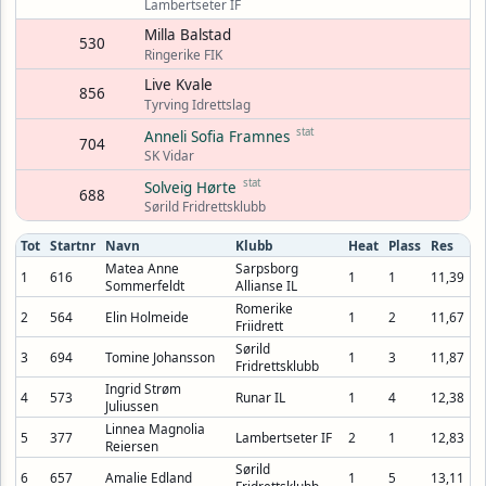
Lambertseter IF
Milla Balstad
530
Ringerike FIK
Live Kvale
856
Tyrving Idrettslag
stat
Anneli Sofia Framnes
704
SK Vidar
stat
Solveig Hørte
688
Sørild Fridrettsklubb
Tot
Startnr
Navn
Klubb
Heat
Plass
Res
Matea Anne
Sarpsborg
1
616
1
1
11,39
Sommerfeldt
Allianse IL
Romerike
2
564
Elin Holmeide
1
2
11,67
Friidrett
Sørild
3
694
Tomine Johansson
1
3
11,87
Fridrettsklubb
Ingrid Strøm
4
573
Runar IL
1
4
12,38
Juliussen
Linnea Magnolia
5
377
Lambertseter IF
2
1
12,83
Reiersen
Sørild
6
657
Amalie Edland
1
5
13,11