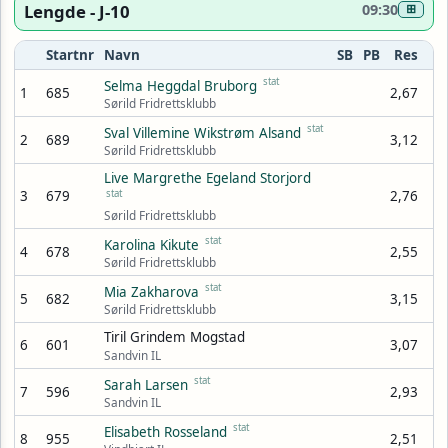
Lengde - J-10
09:30
⊞
Startnr
Navn
SB
PB
Res
stat
Selma Heggdal Bruborg
1
685
2,67
Sørild Fridrettsklubb
stat
Sval Villemine Wikstrøm Alsand
2
689
3,12
Sørild Fridrettsklubb
Live Margrethe Egeland Storjord
3
679
stat
2,76
Sørild Fridrettsklubb
stat
Karolina Kikute
4
678
2,55
Sørild Fridrettsklubb
stat
Mia Zakharova
5
682
3,15
Sørild Fridrettsklubb
Tiril Grindem Mogstad
6
601
3,07
Sandvin IL
stat
Sarah Larsen
7
596
2,93
Sandvin IL
stat
Elisabeth Rosseland
8
955
2,51