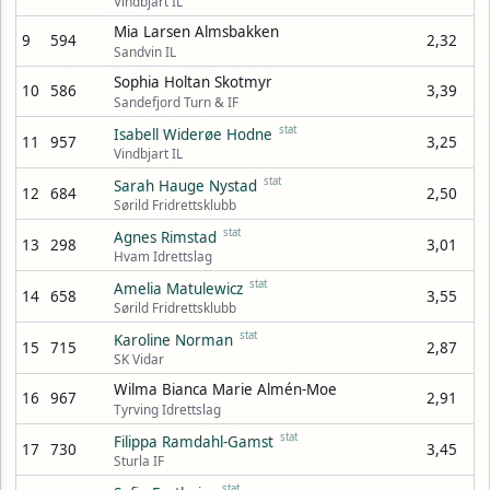
Vindbjart IL
Mia Larsen Almsbakken
9
594
2,32
Sandvin IL
Sophia Holtan Skotmyr
10
586
3,39
Sandefjord Turn & IF
stat
Isabell Widerøe Hodne
11
957
3,25
Vindbjart IL
stat
Sarah Hauge Nystad
12
684
2,50
Sørild Fridrettsklubb
stat
Agnes Rimstad
13
298
3,01
Hvam Idrettslag
stat
Amelia Matulewicz
14
658
3,55
Sørild Fridrettsklubb
stat
Karoline Norman
15
715
2,87
SK Vidar
Wilma Bianca Marie Almén-Moe
16
967
2,91
Tyrving Idrettslag
stat
Filippa Ramdahl-Gamst
17
730
3,45
Sturla IF
stat