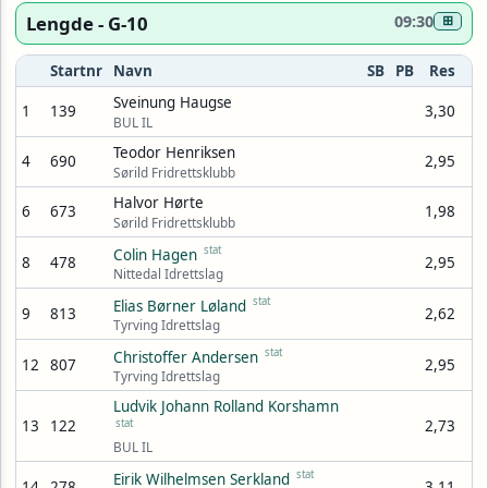
Lengde - G-10
09:30
⊞
Startnr
Navn
SB
PB
Res
Sveinung Haugse
1
139
3,30
BUL IL
Teodor Henriksen
4
690
2,95
Sørild Fridrettsklubb
Halvor Hørte
6
673
1,98
Sørild Fridrettsklubb
stat
Colin Hagen
8
478
2,95
Nittedal Idrettslag
stat
Elias Børner Løland
9
813
2,62
Tyrving Idrettslag
stat
Christoffer Andersen
12
807
2,95
Tyrving Idrettslag
Ludvik Johann Rolland Korshamn
13
122
stat
2,73
BUL IL
stat
Eirik Wilhelmsen Serkland
14
278
3,11