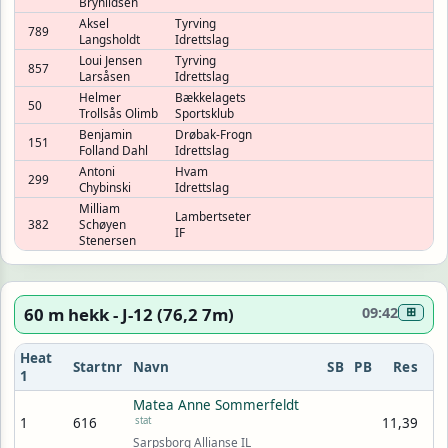
Brynildsen
Aksel
Tyrving
789
Langsholdt
Idrettslag
Loui Jensen
Tyrving
857
Larsåsen
Idrettslag
Helmer
Bækkelagets
50
Trollsås Olimb
Sportsklub
Benjamin
Drøbak-Frogn
151
Folland Dahl
Idrettslag
Antoni
Hvam
299
Chybinski
Idrettslag
Milliam
Lambertseter
382
Schøyen
IF
Stenersen
60 m hekk - J-12 (76,2 7m)
09:42
⊞
Heat
Startnr
Navn
SB
PB
Res
1
Matea Anne Sommerfeldt
1
616
stat
11,39
Sarpsborg Allianse IL