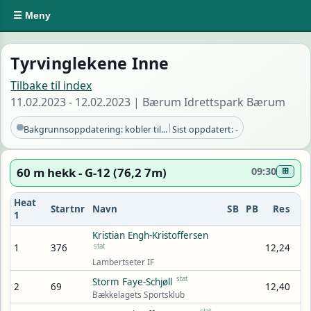
☰ Meny
Tyrvinglekene Inne
Tilbake til index
11.02.2023 - 12.02.2023 | Bærum Idrettspark Bærum
|
Bakgrunnsoppdatering: kobler til...
Sist oppdatert: -
60 m hekk - G-12 (76,2 7m)
09:30
⊞
Heat
Startnr
Navn
SB
PB
Res
1
Kristian Engh-Kristoffersen
1
376
stat
12,24
Lambertseter IF
stat
Storm Faye-Schjøll
2
69
12,40
Bækkelagets Sportsklub