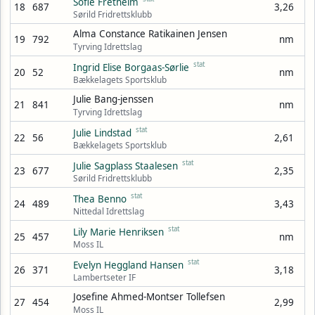
Sofie Fretheim
18
687
3,26
Sørild Fridrettsklubb
Alma Constance Ratikainen Jensen
19
792
nm
Tyrving Idrettslag
stat
Ingrid Elise Borgaas-Sørlie
20
52
nm
Bækkelagets Sportsklub
Julie Bang-jenssen
21
841
nm
Tyrving Idrettslag
stat
Julie Lindstad
22
56
2,61
Bækkelagets Sportsklub
stat
Julie Sagplass Staalesen
23
677
2,35
Sørild Fridrettsklubb
stat
Thea Benno
24
489
3,43
Nittedal Idrettslag
stat
Lily Marie Henriksen
25
457
nm
Moss IL
stat
Evelyn Heggland Hansen
26
371
3,18
Lambertseter IF
Josefine Ahmed-Montser Tollefsen
27
454
2,99
Moss IL