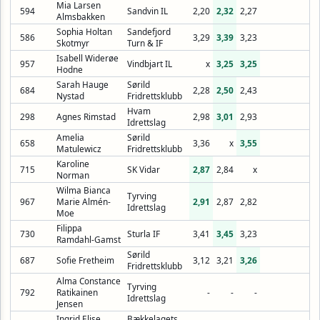
Mia Larsen
594
Sandvin IL
2,20
2,32
2,27
Almsbakken
Sophia Holtan
Sandefjord
586
3,29
3,39
3,23
Skotmyr
Turn & IF
Isabell Widerøe
957
Vindbjart IL
x
3,25
3,25
Hodne
Sarah Hauge
Sørild
684
2,28
2,50
2,43
Nystad
Fridrettsklubb
Hvam
298
Agnes Rimstad
2,98
3,01
2,93
Idrettslag
Amelia
Sørild
658
3,36
x
3,55
Matulewicz
Fridrettsklubb
Karoline
715
SK Vidar
2,87
2,84
x
Norman
Wilma Bianca
Tyrving
967
Marie Almén-
2,91
2,87
2,82
Idrettslag
Moe
Filippa
730
Sturla IF
3,41
3,45
3,23
Ramdahl-Gamst
Sørild
687
Sofie Fretheim
3,12
3,21
3,26
Fridrettsklubb
Alma Constance
Tyrving
792
Ratikainen
-
-
-
Idrettslag
Jensen
Ingrid Elise
Bækkelagets