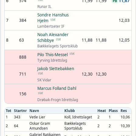
6
574
11,99
11,99
11,67
PB
Runar IL
Sondre Hanshus
7
384
stat
12,03
Hjelm
Lambertseter IF
Noah Alexander
8
63
stat
11,88
11,88
12,05
Schibbye
Bækkelagets Sportsklub
stat
Pilo Thiis-Messel
888
Tyrving Idrettslag
Jakob Slettebakken
711
stat
12,30
12,30
SK Vidar
Marcus Folland Dahl
156
stat
Drøbak-Frogn Idrettslag
Tot
Startnr
Navn
Klubb
Heat
Plass
Res
1
343
Vetle Lier
Koll, Idrettslaget
2
1
10,06
Oskar Gram
Bækkelagets
2
64
2
2
10,39
Amundsen
Sportsklub
Gabriel Ratikainen