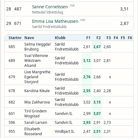
stat
Sanne Cornelissen
28
487
3,51
Nittedal Idrettslag
stat
Emma Lisa Matheussen
29
671
2,87
Sørild Fridrettsklubb
Startnr
Navn
Klubb
F1
F2
F3
F4
F5
F6
Selma Heggdal
Sørild
685
2,61
2,67
2,60
Bruborg
Fridrettsklubb
Sval Villemine
Sørild
689
Wikstrøm
3,12
3,07
2,81
Fridrettsklubb
Alsand
Live Margrethe
Sørild
679
Egeland
2,76
2,66
x
Fridrettsklubb
Storjord
Sørild
678
Karolina Kikute
2,55
2,40
2,28
Fridrettsklubb
Sørild
682
Mia Zakharova
3,02
3,15
x
Fridrettsklubb
Tiril Grindem
601
Sandvin IL
2,99
3,07
x
Mogstad
596
Sarah Larsen
Sandvin IL
2,93
2,91
2,73
Elisabeth
955
Vindbjart IL
2,47
2,51
2,31
Rosseland