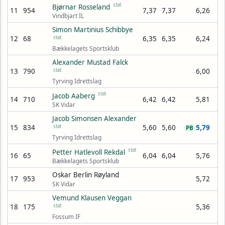
stat
Bjørnar Rosseland
11
954
7,37
7,37
6,26
Vindbjart IL
Simon Martinius Schibbye
12
68
stat
6,35
6,35
6,24
Bækkelagets Sportsklub
Alexander Mustad Falck
13
790
stat
6,00
Tyrving Idrettslag
stat
Jacob Aaberg
14
710
6,42
6,42
5,81
SK Vidar
Jacob Simonsen Alexander
15
834
stat
5,60
5,60
5,79
PB
Tyrving Idrettslag
stat
Petter Hatlevoll Rekdal
16
65
6,04
6,04
5,76
Bækkelagets Sportsklub
Oskar Berlin Røyland
17
953
5,72
SK Vidar
Vemund Klausen Veggan
18
175
stat
5,36
Fossum IF