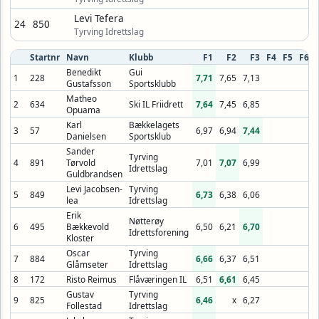
Levi Tefera
24
850
Tyrving Idrettslag
Startnr
Navn
Klubb
F1
F2
F3
F4
F5
F6
Benedikt
Gui
1
228
7,71
7,65
7,13
Gustafsson
Sportsklubb
Matheo
2
634
Ski IL Friidrett
7,64
7,45
6,85
Opuama
Karl
Bækkelagets
3
57
6,97
6,94
7,44
Danielsen
Sportsklub
Sander
Tyrving
4
891
Tørvold
7,01
7,07
6,99
Idrettslag
Guldbrandsen
Levi Jacobsen-
Tyrving
5
849
6,73
6,38
6,06
lea
Idrettslag
Erik
Nøtterøy
6
495
Bækkevold
6,50
6,21
6,70
Idrettsforening
Kloster
Oscar
Tyrving
7
884
6,66
6,37
6,51
Glåmseter
Idrettslag
8
172
Risto Reimus
Flåværingen IL
6,51
6,61
6,45
Gustav
Tyrving
9
825
6,46
x
6,27
Follestad
Idrettslag