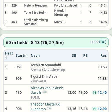
Fridrettsklubb
7
329
Helena Heggem
Koll, Idrettslaget
1
6
13,51
Nittedal
8
490
Tone Elise Holm
1
7
14,53
Idrettslag
Othilie Blomberg
9
463
Moss IL
1
8
16,35
Sumstad
60 m hekk - G-13 (76,2 7,5m)
09:55
⊞
Heat
Startnr
Navn
SB
PB
Res
1
Torbjørn Smaadahl
1
961
10,63
Aremark Idrettsforening
Sigurd Emil Aabel
2
959
11,88
Vindbjart IL
Nicholas von Jakitsch
3
130
stat
13,00
13,00
12,40
Garvik
PB
BUL IL
Theodor Masterud
4
906
stat
13,16
13,16
12,90
Lundamo
PB