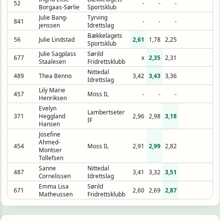
52
-
-
-
Borgaas-Sørlie
Sportsklub
Julie Bang-
Tyrving
841
-
-
-
jenssen
Idrettslag
Bækkelagets
56
Julie Lindstad
2,61
1,78
2,25
Sportsklub
Julie Sagplass
Sørild
677
x
2,35
2,31
Staalesen
Fridrettsklubb
Nittedal
489
Thea Benno
3,42
3,43
3,36
Idrettslag
Lily Marie
457
Moss IL
-
-
-
Henriksen
Evelyn
Lambertseter
371
Heggland
2,96
2,98
3,18
IF
Hansen
Josefine
Ahmed-
454
Moss IL
2,91
2,99
2,82
Montser
Tollefsen
Sanne
Nittedal
487
3,41
3,32
3,51
Cornelissen
Idrettslag
Emma Lisa
Sørild
671
2,60
2,69
2,87
Matheussen
Fridrettsklubb