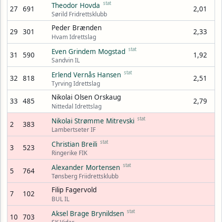
stat
Theodor Hovda
27
691
2,01
Sørild Fridrettsklubb
Peder Brænden
29
301
2,33
Hvam Idrettslag
stat
Even Grindem Mogstad
31
590
1,92
Sandvin IL
stat
Erlend Vernås Hansen
32
818
2,51
Tyrving Idrettslag
Nikolai Olsen Orskaug
33
485
2,79
Nittedal Idrettslag
stat
Nikolai Strømme Mitrevski
2
383
Lambertseter IF
stat
Christian Breili
3
523
Ringerike FIK
stat
Alexander Mortensen
5
764
Tønsberg Friidrettsklubb
Filip Fagervold
7
102
BUL IL
stat
Aksel Brage Brynildsen
10
703