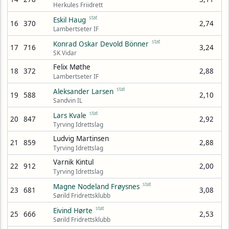
Herkules Friidrett
stat
Eskil Haug
16
370
2,74
Lambertseter IF
stat
Konrad Oskar Devold Bönner
17
716
3,24
SK Vidar
Felix Møthe
18
372
2,88
Lambertseter IF
stat
Aleksander Larsen
19
588
2,10
Sandvin IL
stat
Lars Kvale
20
847
2,92
Tyrving Idrettslag
Ludvig Martinsen
21
859
2,88
Tyrving Idrettslag
Varnik Kintul
22
912
2,00
Tyrving Idrettslag
stat
Magne Nodeland Frøysnes
23
681
3,08
Sørild Fridrettsklubb
stat
Eivind Hørte
25
666
2,53
Sørild Fridrettsklubb