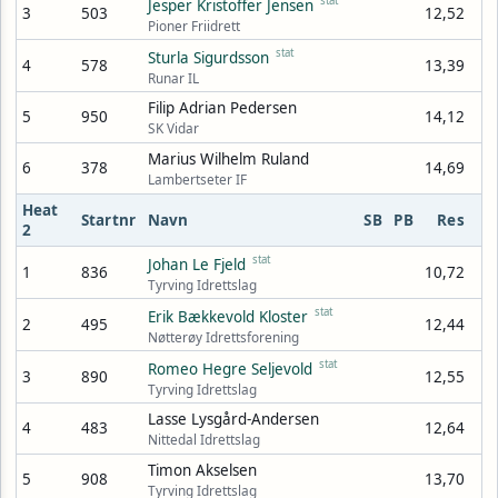
stat
Jesper Kristoffer Jensen
3
503
12,52
Pioner Friidrett
stat
Sturla Sigurdsson
4
578
13,39
Runar IL
Filip Adrian Pedersen
5
950
14,12
SK Vidar
Marius Wilhelm Ruland
6
378
14,69
Lambertseter IF
Heat
Startnr
Navn
SB
PB
Res
2
stat
Johan Le Fjeld
1
836
10,72
Tyrving Idrettslag
stat
Erik Bækkevold Kloster
2
495
12,44
Nøtterøy Idrettsforening
stat
Romeo Hegre Seljevold
3
890
12,55
Tyrving Idrettslag
Lasse Lysgård-Andersen
4
483
12,64
Nittedal Idrettslag
Timon Akselsen
5
908
13,70
Tyrving Idrettslag