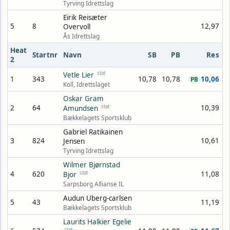
Tyrving Idrettslag
Eirik Reisæter
5
8
12,97
Overvoll
Ås Idrettslag
Heat
Startnr
Navn
SB
PB
Res
2
stat
Vetle Lier
1
343
10,78
10,78
10,06
PB
Koll, Idrettslaget
Oskar Gram
2
64
stat
10,39
Amundsen
Bækkelagets Sportsklub
Gabriel Ratikainen
3
824
10,61
Jensen
Tyrving Idrettslag
Wilmer Bjørnstad
4
620
stat
11,08
Bjor
Sarpsborg Allianse IL
Audun Uberg-carlsen
5
43
11,19
Bækkelagets Sportsklub
Laurits Halkier Egelie
stat