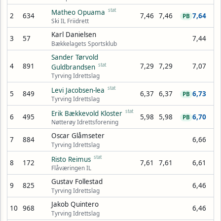
stat
Matheo Opuama
2
634
7,46
7,46
7,64
PB
Ski IL Friidrett
Karl Danielsen
3
57
7,44
Bækkelagets Sportsklub
Sander Tørvold
4
891
stat
7,29
7,29
7,07
Guldbrandsen
Tyrving Idrettslag
stat
Levi Jacobsen-lea
5
849
6,37
6,37
6,73
PB
Tyrving Idrettslag
stat
Erik Bækkevold Kloster
6
495
5,98
5,98
6,70
PB
Nøtterøy Idrettsforening
Oscar Glåmseter
7
884
6,66
Tyrving Idrettslag
stat
Risto Reimus
8
172
7,61
7,61
6,61
Flåværingen IL
Gustav Follestad
9
825
6,46
Tyrving Idrettslag
Jakob Quintero
10
968
6,46
Tyrving Idrettslag