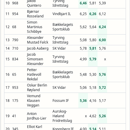
Jakob
Tyrving
10
968
6,46
5,81
5,39
Quintero
Idrettslag
Bjørnar
11
954
Vindbjart IL
6,25
6,26
6,12
Rosseland
Simon
Bækkelagets
12
68
Martinius
5,62
5,64
6,24
Sportsklub
Schibbye
Alexander
Tyrving
13
790
5,08
5,80
6,00
Mustad Falck
Idrettslag
14
710
Jacob Aaberg
SK Vidar
5,78
5,81
5,76
Jacob
Tyrving
15
834
Simonsen
4,99
5,79
x
Idrettslag
Alexander
Petter
Bækkelagets
16
65
Hatlevoll
5,48
5,30
5,76
Sportsklub
Rekdal
Oskar Berlin
17
953
SK Vidar
5,06
5,18
5,72
Røyland
Vemund
18
175
Klausen
Fossum IF
5,36
4,16
5,17
Veggan
Aurskog-
Anton
19
41
Høland
x
4,62
5,26
Jordhus-Lier
Friidrettslag
Elliot Karl
20
345
Kongsberg IF
4,00
5,14
5,11