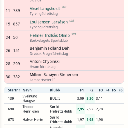
SK Vidar
stat
Aksel Langsholdt
11
789
Tyrving Idrettslag
stat
Loui Jensen Larsåsen
15
857
Tyrving Idrettslag
stat
Helmer Trollsås Olimb
24
50
Bækkelagets Sportsklub
Benjamin Folland Dahl
26
151
Drøbak-Frogn Idrettslag
Antoni Chybinski
28
299
Hvam Idrettslag
Milliam Schøyen Stenersen
30
382
Lambertseter IF
Startnr
Navn
Klubb
F1
F2
F3
F4
F5
F6
Sveinung
139
BUL IL
3,09
3,30
3,11
Haugse
Teodor
Sørild
690
2,95
2,92
2,78
Henriksen
Fridrettsklubb
Sørild
673
Halvor Hørte
1,97
1,98
1,96
Fridrettsklubb
Nittedal