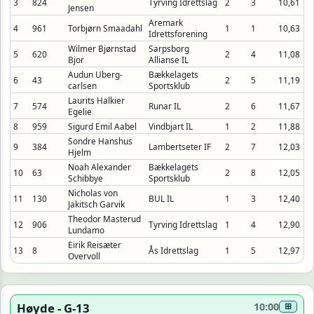
3
824
Tyrving Idrettslag
2
3
10,61
Jensen
Aremark
4
961
Torbjørn Smaadahl
1
1
10,63
Idrettsforening
Wilmer Bjørnstad
Sarpsborg
5
620
2
4
11,08
Bjor
Allianse IL
Audun Uberg-
Bækkelagets
6
43
2
5
11,19
carlsen
Sportsklub
Laurits Halkier
7
574
Runar IL
2
6
11,67
Egelie
8
959
Sigurd Emil Aabel
Vindbjart IL
1
2
11,88
Sondre Hanshus
9
384
Lambertseter IF
2
7
12,03
Hjelm
Noah Alexander
Bækkelagets
10
63
2
8
12,05
Schibbye
Sportsklub
Nicholas von
11
130
BUL IL
1
3
12,40
Jakitsch Garvik
Theodor Masterud
12
906
Tyrving Idrettslag
1
4
12,90
Lundamo
Eirik Reisæter
13
8
Ås Idrettslag
1
5
12,97
Overvoll
Høyde - G-13
10:00
⊞