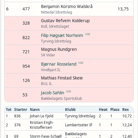
Benjamin Korsmo Walskrå
6
477
13,75
Nittedal Idrettslag
Gustav Refvem Kolderup
328
Koll, Idrettslaget
stat
Filip Høgsæt Norheim
822
Tyrving Idrettslag
Magnus Rundgren
721
SK Vidar
stat
Bjørnar Rosseland
954
Vindbjart IL
Mathias Finstad Skeie
126
BUL IL
stat
Jacob Sahlin
53
Bækkelagets Sportsklub
Tot
Startnr
Navn
Klubb
Heat
Plass
Res
1
836
Johan Le Fjeld
Tyrving Idrettslag
2
1
10,72
Kristian Engh-
2
376
Lambertseter IF
1
1
12,24
Kristoffersen
Bækkelagets
3
69
Storm Faye-Schjøll
1
2
12,40