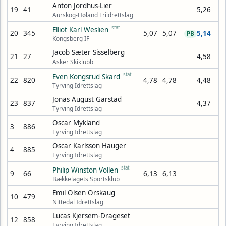
Anton Jordhus-Lier
19
41
5,26
Aurskog-Høland Friidrettslag
stat
Elliot Karl Weslien
20
345
5,07
5,07
5,14
PB
Kongsberg IF
Jacob Sæter Sisselberg
21
27
4,58
Asker Skiklubb
stat
Even Kongsrud Skard
22
820
4,78
4,78
4,48
Tyrving Idrettslag
Jonas August Garstad
23
837
4,37
Tyrving Idrettslag
Oscar Mykland
3
886
Tyrving Idrettslag
Oscar Karlsson Hauger
4
885
Tyrving Idrettslag
stat
Philip Winston Vollen
9
66
6,13
6,13
Bækkelagets Sportsklub
Emil Olsen Orskaug
10
479
Nittedal Idrettslag
Lucas Kjersem-Drageset
12
858
Tyrving Idrettslag