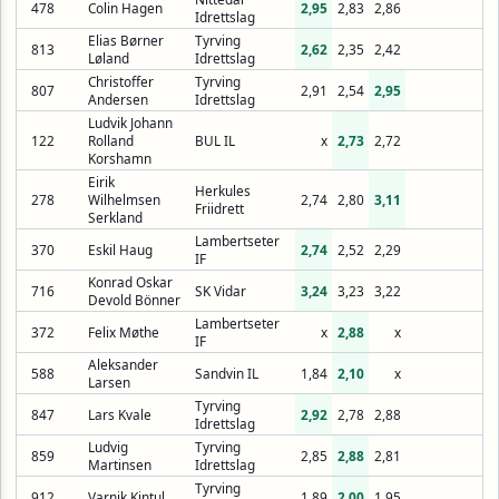
478
Colin Hagen
2,95
2,83
2,86
Idrettslag
Elias Børner
Tyrving
813
2,62
2,35
2,42
Løland
Idrettslag
Christoffer
Tyrving
807
2,91
2,54
2,95
Andersen
Idrettslag
Ludvik Johann
122
Rolland
BUL IL
x
2,73
2,72
Korshamn
Eirik
Herkules
278
Wilhelmsen
2,74
2,80
3,11
Friidrett
Serkland
Lambertseter
370
Eskil Haug
2,74
2,52
2,29
IF
Konrad Oskar
716
SK Vidar
3,24
3,23
3,22
Devold Bönner
Lambertseter
372
Felix Møthe
x
2,88
x
IF
Aleksander
588
Sandvin IL
1,84
2,10
x
Larsen
Tyrving
847
Lars Kvale
2,92
2,78
2,88
Idrettslag
Ludvig
Tyrving
859
2,85
2,88
2,81
Martinsen
Idrettslag
Tyrving
912
Varnik Kintul
1,89
2,00
1,95