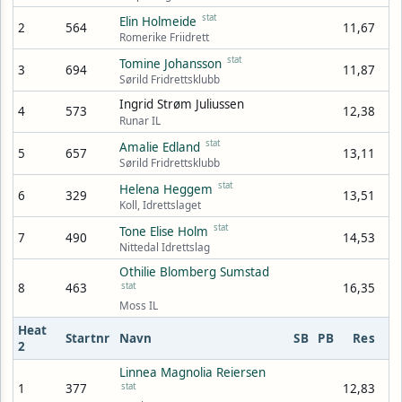
stat
Elin Holmeide
2
564
11,67
Romerike Friidrett
stat
Tomine Johansson
3
694
11,87
Sørild Fridrettsklubb
Ingrid Strøm Juliussen
4
573
12,38
Runar IL
stat
Amalie Edland
5
657
13,11
Sørild Fridrettsklubb
stat
Helena Heggem
6
329
13,51
Koll, Idrettslaget
stat
Tone Elise Holm
7
490
14,53
Nittedal Idrettslag
Othilie Blomberg Sumstad
8
463
stat
16,35
Moss IL
Heat
Startnr
Navn
SB
PB
Res
2
Linnea Magnolia Reiersen
1
377
stat
12,83