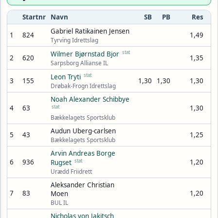
Startnr
Navn
SB
PB
Res
Gabriel Ratikainen Jensen
1
824
1,49
Tyrving Idrettslag
stat
Wilmer Bjørnstad Bjor
2
620
1,35
Sarpsborg Allianse IL
stat
Leon Tryti
3
155
1,30
1,30
1,30
Drøbak-Frogn Idrettslag
Noah Alexander Schibbye
4
63
stat
1,30
Bækkelagets Sportsklub
Audun Uberg-carlsen
5
43
1,25
Bækkelagets Sportsklub
Arvin Andreas Borge
6
936
stat
1,20
Rugset
Urædd Friidrett
Aleksander Christian
7
83
1,20
Moen
BUL IL
Nicholas von Jakitsch