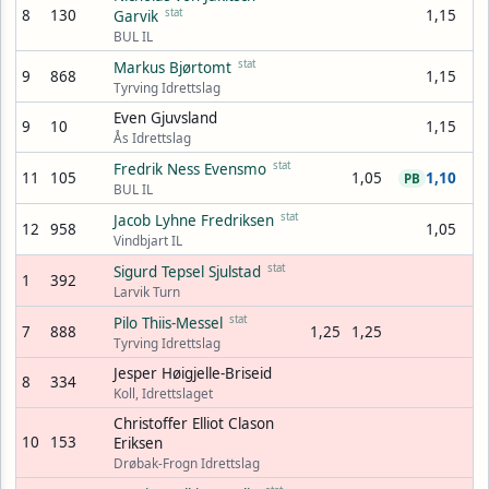
8
130
stat
1,15
Garvik
BUL IL
stat
Markus Bjørtomt
9
868
1,15
Tyrving Idrettslag
Even Gjuvsland
9
10
1,15
Ås Idrettslag
stat
Fredrik Ness Evensmo
11
105
1,05
1,10
PB
BUL IL
stat
Jacob Lyhne Fredriksen
12
958
1,05
Vindbjart IL
stat
Sigurd Tepsel Sjulstad
1
392
Larvik Turn
stat
Pilo Thiis-Messel
7
888
1,25
1,25
Tyrving Idrettslag
Jesper Høigjelle-Briseid
8
334
Koll, Idrettslaget
Christoffer Elliot Clason
10
153
Eriksen
Drøbak-Frogn Idrettslag