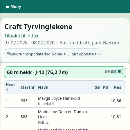
☰ Meny
Craft Tyrvinglekene
Tilbake til index
07.02.2026 - 08.02.2026 | Bærum Idrettspark Bærum
|
Bakgrunnsoppdatering: kobler til...
Sist oppdatert: -
60 m hekk - J-12 (76,2 7m)
09:00
⊞
Heat
Startnr
Navn
SB
PB
Res
1
Margit Loyce Hansvold
1
533
10,36
Nittedal IL
Madeleine Desirée Dumisic-
2
388
10,81
Hunt
Koll, IL