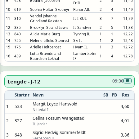
9
458
Bethine Jacobsen
2
3
11,45
FriIL
10
619
Sophia Holtan Skotmyr
Runar AIL
2
4
11,49
Vendel Johanne
11
310
IL I BUL
3
7
11,79
Grindland Reksten
12
335
Brooklyn Strand Lewis
IL Sandvin
2
5
11,83
13
840
Alicia Marie Burg
Tyrving IL
1
1
12,22
14
755
Helene Lillelid Stenrød
Ski IL
1
2
12,48
15
175
Arielle Holtberget
Hvam IL
1
3
12,72
Lotta Brændeland
Lambertseter
16
439
1
4
12,78
Baardsen Lekhal
IF
Lengde - J-12
09:30
⊞
Startnr
Navn
SB
PB
Res
Margit Loyce Hansvold
1
533
4,60
Nittedal IL
Celina Fossum Wangestad
2
327
4,01
IL Jardar
Sigrid Hedvig Sommerfeldt
3
648
3,86
Sarpsborg IL