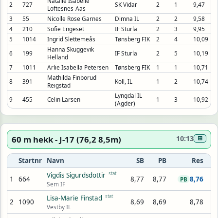
Natalie Isabelle
2
727
SK Vidar
2
1
9,47
Loftesnes-Aas
3
55
Nicolle Rose Garnes
Dimna IL
2
2
9,58
4
210
Sofie Engeset
IF Sturla
2
3
9,95
5
1014
Ingrid Slettemeås
Tønsberg FIK
2
4
10,09
Hanna Skuggevik
6
199
IF Sturla
2
5
10,19
Helland
7
1011
Arlie Isabella Petersen
Tønsberg FIK
1
1
10,71
Mathilda Finborud
8
391
Koll, IL
1
2
10,74
Reigstad
Lyngdal IL
9
455
Celin Larsen
1
3
10,92
(Agder)
60 m hekk - J-17 (76,2 8,5m)
10:13
⊞
Startnr
Navn
SB
PB
Res
stat
Vigdis Sigurdsdottir
1
664
8,77
8,77
8,76
PB
Sem IF
stat
Lisa-Marie Finstad
2
1090
8,69
8,69
8,78
Vestby IL