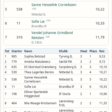
Sanne Hesselink Cornelissen
5
538
stat
10,22
Nittedal IL
stat
Sofie Lie
6
11
10,33
Brandbu IF
Vendel Johanne Grindland
7
310
stat
11,79
Reksten
IL I BUL
Tot
Startnr
Navn
Klubb
Heat
Plass
Res
1
985
Sophia Belstad
Tyrving IL
3
1
9,53
2
779
Amelia Matulewicz
Sørild FIK
3
2
9,72
3
635
Eli Skorstad Grønsberg
Sarpsborg IL
3
3
10,16
4
539
Thea Lagerløv Benno
Nittedal IL
3
4
10,21
Sanne Hesselink
5
538
Nittedal IL
3
5
10,22
Cornelissen
6
11
Sofie Lie
Brandbu IF
3
6
10,33
Ellinor Bjerkedok
7
198
IF Sturla
2
1
10,96
Heggestad
Lørenskog
8
464
Mia Waage-Kristiansen
2
2
11,35
FriIL
Lørenskog