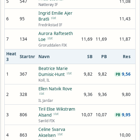
5
547
11,08
Nøtterøy IF
Ingrid Emilie Ajer
6
95
stat
11,43
Bratli
Fredrikstad IF
Aurora Rafteseth
7
134
stat
11,69
11,69
11,87
Loe
Groruddalen FIK
Heat
Startnr
Navn
SB
PB
Res
3
Beatrice Marie
1
367
stat
9,82
9,82
9,56
Dumisic-Hunt
PB
Koll, IL
Ellen Natvik Rove
2
328
stat
9,36
9,36
9,80
IL Jardar
Tiril Elise Wikstrøm
3
806
stat
10,07
10,07
9,95
Alsand
PB
Sørild FIK
Celine Svarva
4
863
stat
10,00
Akselsen