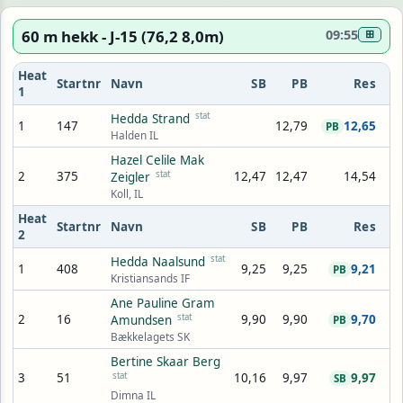
60 m hekk - J-15 (76,2 8,0m)
09:55
⊞
Heat
Startnr
Navn
SB
PB
Res
1
stat
Hedda Strand
1
147
12,79
12,65
PB
Halden IL
Hazel Celile Mak
2
375
stat
12,47
12,47
14,54
Zeigler
Koll, IL
Heat
Startnr
Navn
SB
PB
Res
2
stat
Hedda Naalsund
1
408
9,25
9,25
9,21
PB
Kristiansands IF
Ane Pauline Gram
2
16
stat
9,90
9,90
9,70
Amundsen
PB
Bækkelagets SK
Bertine Skaar Berg
3
51
stat
10,16
9,97
9,97
SB
Dimna IL