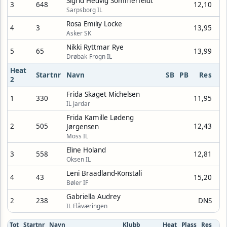
Sigrid Hedvig Sommerfeldt
3
648
12,10
Sarpsborg IL
Rosa Emiliy Locke
4
3
13,95
Asker SK
Nikki Ryttmar Rye
5
65
13,99
Drøbak-Frogn IL
Heat
Startnr
Navn
SB
PB
Res
2
Frida Skaget Michelsen
1
330
11,95
IL Jardar
Frida Kamille Lødeng
2
505
12,43
Jørgensen
Moss IL
Eline Holand
3
558
12,81
Oksen IL
Leni Braadland-Konstali
4
43
15,20
Bøler IF
Gabriella Audrey
2
238
DNS
IL Flåværingen
Tot
Startnr
Navn
Klubb
Heat
Plass
Res