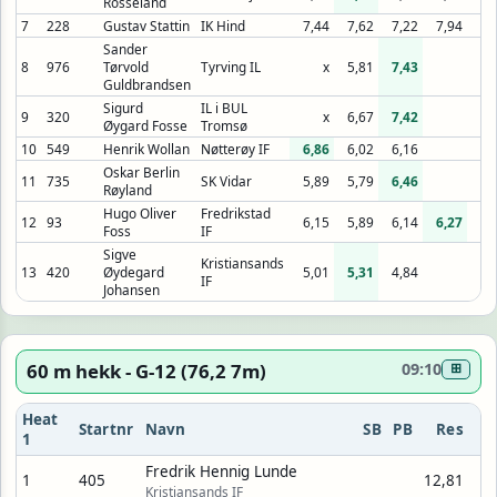
Rosseland
7
228
Gustav Stattin
IK Hind
7,44
7,62
7,22
7,94
8,
Sander
8
976
Tørvold
Tyrving IL
x
5,81
7,43
Guldbrandsen
Sigurd
IL i BUL
9
320
x
6,67
7,42
Øygard Fosse
Tromsø
10
549
Henrik Wollan
Nøtterøy IF
6,86
6,02
6,16
Oskar Berlin
11
735
SK Vidar
5,89
5,79
6,46
Røyland
Hugo Oliver
Fredrikstad
12
93
6,15
5,89
6,14
6,27
6,
Foss
IF
Sigve
Kristiansands
13
420
Øydegard
5,01
5,31
4,84
IF
Johansen
60 m hekk - G-12 (76,2 7m)
09:10
⊞
Heat
Startnr
Navn
SB
PB
Res
1
Fredrik Hennig Lunde
1
405
12,81
Kristiansands IF