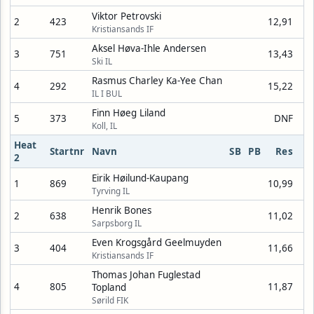
Viktor Petrovski
2
423
12,91
Kristiansands IF
Aksel Høva-Ihle Andersen
3
751
13,43
Ski IL
Rasmus Charley Ka-Yee Chan
4
292
15,22
IL I BUL
Finn Høeg Liland
5
373
DNF
Koll, IL
Heat
Startnr
Navn
SB
PB
Res
2
Eirik Høilund-Kaupang
1
869
10,99
Tyrving IL
Henrik Bones
2
638
11,02
Sarpsborg IL
Even Krogsgård Geelmuyden
3
404
11,66
Kristiansands IF
Thomas Johan Fuglestad
4
805
11,87
Topland
Sørild FIK