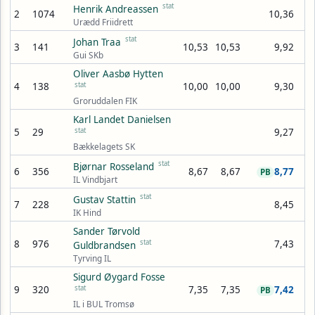
stat
Henrik Andreassen
2
1074
10,36
Urædd Friidrett
stat
Johan Traa
3
141
10,53
10,53
9,92
Gui SKb
Oliver Aasbø Hytten
4
138
stat
10,00
10,00
9,30
Groruddalen FIK
Karl Landet Danielsen
5
29
stat
9,27
Bækkelagets SK
stat
Bjørnar Rosseland
6
356
8,67
8,67
8,77
PB
IL Vindbjart
stat
Gustav Stattin
7
228
8,45
IK Hind
Sander Tørvold
8
976
stat
7,43
Guldbrandsen
Tyrving IL
Sigurd Øygard Fosse
9
320
stat
7,35
7,35
7,42
PB
IL i BUL Tromsø