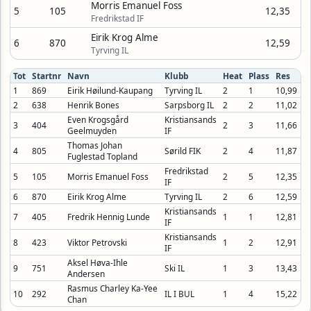
Morris Emanuel Foss
5
105
12,35
Fredrikstad IF
Eirik Krog Alme
6
870
12,59
Tyrving IL
Tot
Startnr
Navn
Klubb
Heat
Plass
Res
1
869
Eirik Høilund-Kaupang
Tyrving IL
2
1
10,99
2
638
Henrik Bones
Sarpsborg IL
2
2
11,02
Even Krogsgård
Kristiansands
3
404
2
3
11,66
Geelmuyden
IF
Thomas Johan
4
805
Sørild FIK
2
4
11,87
Fuglestad Topland
Fredrikstad
5
105
Morris Emanuel Foss
2
5
12,35
IF
6
870
Eirik Krog Alme
Tyrving IL
2
6
12,59
Kristiansands
7
405
Fredrik Hennig Lunde
1
1
12,81
IF
Kristiansands
8
423
Viktor Petrovski
1
2
12,91
IF
Aksel Høva-Ihle
9
751
Ski IL
1
3
13,43
Andersen
Rasmus Charley Ka-Yee
10
292
IL I BUL
1
4
15,22
Chan