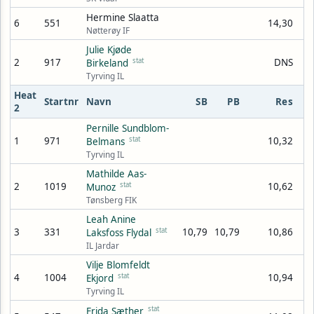
Hermine Slaatta
6
551
14,30
Nøtterøy IF
Julie Kjøde
2
917
stat
DNS
Birkeland
Tyrving IL
Heat
Startnr
Navn
SB
PB
Res
2
Pernille Sundblom-
1
971
stat
10,32
Belmans
Tyrving IL
Mathilde Aas-
2
1019
stat
10,62
Munoz
Tønsberg FIK
Leah Anine
3
331
stat
10,79
10,79
10,86
Laksfoss Flydal
IL Jardar
Vilje Blomfeldt
4
1004
stat
10,94
Ekjord
Tyrving IL
stat
Frida Sæther