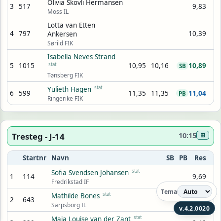
Olivia Skovli Hermansen
3
517
9,83
Moss IL
Lotta van Etten
4
797
10,39
Ankersen
Sørild FIK
Isabella Neves Strand
5
1015
stat
10,95
10,16
10,89
SB
Tønsberg FIK
stat
Yulieth Hagen
6
599
11,35
11,35
11,04
PB
Ringerike FIK
Tresteg - J-14
10:15
⊞
Startnr
Navn
SB
PB
Res
stat
Sofia Svendsen Johansen
1
114
9,69
Fredrikstad IF
Tema
stat
Mathilde Bones
2
643
9,45
Sarpsborg IL
v.4.2.0020
stat
Maja Louise van der Zant