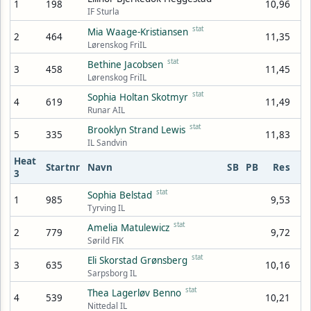
1
198
10,96
IF Sturla
stat
Mia Waage-Kristiansen
2
464
11,35
Lørenskog FriIL
stat
Bethine Jacobsen
3
458
11,45
Lørenskog FriIL
stat
Sophia Holtan Skotmyr
4
619
11,49
Runar AIL
stat
Brooklyn Strand Lewis
5
335
11,83
IL Sandvin
Heat
Startnr
Navn
SB
PB
Res
3
stat
Sophia Belstad
1
985
9,53
Tyrving IL
stat
Amelia Matulewicz
2
779
9,72
Sørild FIK
stat
Eli Skorstad Grønsberg
3
635
10,16
Sarpsborg IL
stat
Thea Lagerløv Benno
4
539
10,21
Nittedal IL