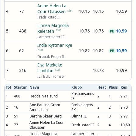
Anine Helen La
4
77
stat
10,15
10,15
10,59
Cour Olaussen
Fredrikstad IF
Linnea Magnolia
5
438
stat
10,76
10,76
10,59
Reiersen
PB
Lambertseter IF
Indie Ryttmar Rye
6
62
stat
10,82
10,82
10,59
PB
Drøbak-Frogn IL
Elsa Mækelæ
7
316
stat
10,78
10,99
Lindblad
IL i BUL Tromsø
Tot
Startnr
Navn
Klubb
Heat
Plass
Res
Kristiansands
1
408
Hedda Naalsund
2
1
9,21
IF
Ane Pauline Gram
Bækkelagets
2
16
2
2
9,70
Amundsen
SK
3
51
Bertine Skaar Berg
Dimna IL
2
3
9,97
Anine Helen La Cour
4
77
Fredrikstad IF
2
4
10,59
Olaussen
Linnea Magnolia
Lambertseter