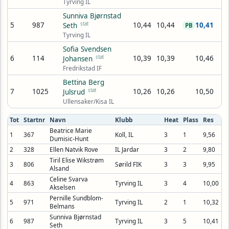
Tyrving IL
Sunniva Bjørnstad
5
987
stat
10,44
10,44
10,41
Seth
PB
Tyrving IL
Sofia Svendsen
6
114
stat
10,39
10,39
10,46
Johansen
Fredrikstad IF
Bettina Berg
7
1025
stat
10,26
10,26
10,50
Julsrud
Ullensaker/Kisa IL
Tot
Startnr
Navn
Klubb
Heat
Plass
Res
Beatrice Marie
1
367
Koll, IL
3
1
9,56
Dumisic-Hunt
2
328
Ellen Natvik Rove
IL Jardar
3
2
9,80
Tiril Elise Wikstrøm
3
806
Sørild FIK
3
3
9,95
Alsand
Celine Svarva
4
863
Tyrving IL
3
4
10,00
Akselsen
Pernille Sundblom-
5
971
Tyrving IL
2
1
10,32
Belmans
Sunniva Bjørnstad
6
987
Tyrving IL
3
5
10,41
Seth