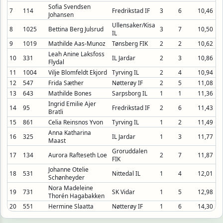
Sofia Svendsen
7
114
Fredrikstad IF
3
6
10,46
Johansen
Ullensaker/Kisa
8
1025
Bettina Berg Julsrud
3
7
10,50
IL
9
1019
Mathilde Aas-Munoz
Tønsberg FIK
2
2
10,62
Leah Anine Laksfoss
10
331
IL Jardar
2
3
10,86
Flydal
11
1004
Vilje Blomfeldt Ekjord
Tyrving IL
2
4
10,94
12
547
Frida Sæther
Nøtterøy IF
2
5
11,08
13
643
Mathilde Bones
Sarpsborg IL
1
1
11,36
Ingrid Emilie Ajer
14
95
Fredrikstad IF
2
6
11,43
Bratli
15
861
Celia Reinsnos Yvon
Tyrving IL
1
2
11,49
Anna Katharina
16
325
IL Jardar
1
3
11,77
Maast
Groruddalen
17
134
Aurora Rafteseth Loe
2
7
11,87
FIK
Johanne Otelie
18
531
Nittedal IL
1
4
12,01
Schønheyder
Nora Madeleine
19
731
SK Vidar
1
5
12,98
Thorén Hagabakken
20
551
Hermine Slaatta
Nøtterøy IF
1
6
14,30