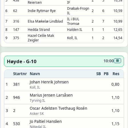
5
438
2
5
10,59
Reiersen
IF
Drøbak-Frogn
6
62
Indie Ryttmar Rye
2
6
10,59
IL
IL i BUL
7
316
Elsa Mækelæ Lindblad
2
7
10,99
Tromsø
8
147
Hedda Strand
Halden IL
1
1
12,65
Hazel Celile Mak
9
375
Koll, IL
1
2
14,54
Zeigler
Høyde - G-10
10:00
⊞
Startnr
Navn
SB
PB
Res
Johan Henrik Johnsen
1
381
0,80
Koll, IL
Marius Jensen Larsåsen
2
946
1,10
Tyrving IL
Oscar Adelsten Tvethaug Rosén
3
2
1,10
Asker SK
Jo Paltiel Hanslien
4
530
1,15
Nittedal IL