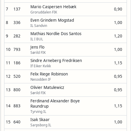
Mario Caspersen Hebæk
7
137
0,90
Groruddalen FIK
Even Grindem Mogstad
8
336
1,00
IL Sandvin
Mathias Nordlie Dos Santos
9
282
1,20
IL I BUL
Jens Flo
10
793
1,00
Sørild FIK
Sindre Arneberg Fredriksen
11
186
1,15
If Eiker Kvikk
Felix Riege Robinson
12
520
0,95
Nesodden IF
Olivier Matulewicz
13
800
0,95
Sørild FIK
Ferdinand Alexander Boye
14
883
1,15
Raundrup
Tyrving IL
Isak Skaar
15
640
1,00
Sarpsborg IL