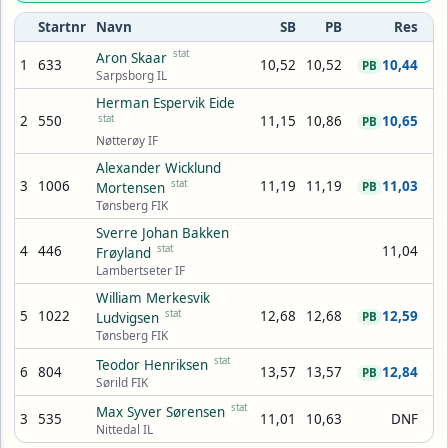
Startnr
Navn
SB
PB
Res
stat
Aron Skaar
1
633
10,52
10,52
10,44
PB
Sarpsborg IL
Herman Espervik Eide
2
550
stat
11,15
10,86
10,65
PB
Nøtterøy IF
Alexander Wicklund
3
1006
stat
11,19
11,19
11,03
Mortensen
PB
Tønsberg FIK
Sverre Johan Bakken
4
446
stat
11,04
Frøyland
Lambertseter IF
William Merkesvik
5
1022
stat
12,68
12,68
12,59
Ludvigsen
PB
Tønsberg FIK
stat
Teodor Henriksen
6
804
13,57
13,57
12,84
PB
Sørild FIK
stat
Max Syver Sørensen
3
535
11,01
10,63
DNF
Nittedal IL