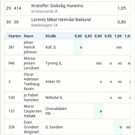
Kristoffer Dolsvåg Hunemo
29
414
1,05
Kristiansands IF
Lorentz Mikal Heimdal Baklund
30
30
0,80
Bækkelagets SK
Startnr
Navn
Klubb
0,80
0,85
0,90
0,95
1,00
1,05
Johan
381
Henrik
Koll, IL
o
xxx
Johnsen
Marius
946
Jensen
Tyrving IL
xxo
o
xo
xo
Larsåsen
Oscar
Adelsten
2
Asker SK
o
o
xo
o
Tvethaug
Rosén
Jo Paltiel
530
Nittedal IL
o
xo
o
Hanslien
Mario
Groruddalen
137
Caspersen
o
FIK
Hebæk
Even
336
Grindem
IL Sandvin
o
xxx
Mogstad