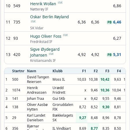
stat
Henrik Wollan
10
549
6,86
Nøtterøy IF
Oskar Berlin Røyland
11
735
stat
6,36
6,36
6,46
PB
SK Vidar
stat
Hugo Oliver Foss
12
93
6,27
Fredrikstad IF
Sigve Øydegard
13
420
stat
4,92
4,92
5,31
Johansen
PB
Kristiansands IF
Startnr
Navn
Klubb
F1
F2
F3
F4
David Tangen
1
500
Moss IL
10,03
10,38
10,42
9,63
10,
Reiersen
Henrik
Urædd
2
1074
x
9,46
10,36
10,04
10,
Andreassen
Friidrett
3
141
Johan Traa
Gui SKb
x
9,42
9,55
9,46
Oliver Aasbø
Groruddalen
4
138
8,72
8,52
9,30
8,81
8,
Hytten
FIK
Karl Landet
Bækkelagets
5
29
9,27
8,48
8,96
8,78
Danielsen
SK
Bjørnar
6
356
IL Vindbjart
8,69
8,77
8,35
8,50
8,