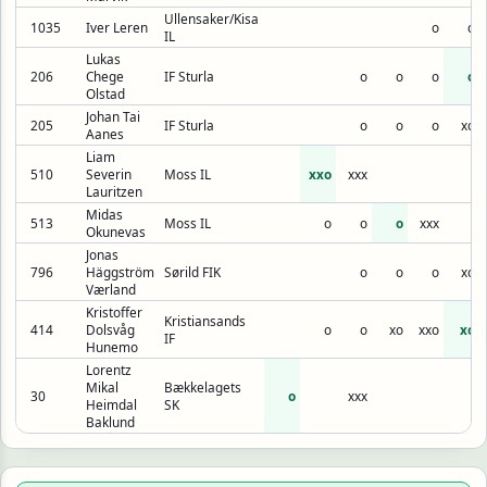
Ullensaker/Kisa
1035
Iver Leren
o
o
IL
Lukas
206
Chege
IF Sturla
o
o
o
o
Olstad
Johan Tai
205
IF Sturla
o
o
o
xo
Aanes
Liam
510
Severin
Moss IL
xxo
xxx
Lauritzen
Midas
513
Moss IL
o
o
o
xxx
Okunevas
Jonas
796
Häggström
Sørild FIK
o
o
o
xo
Værland
Kristoffer
Kristiansands
414
Dolsvåg
o
o
xo
xxo
xo
IF
Hunemo
Lorentz
Mikal
Bækkelagets
30
o
xxx
Heimdal
SK
Baklund