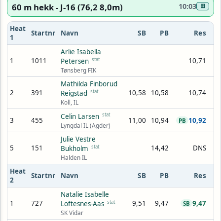
60 m hekk - J-16 (76,2 8,0m)
10:03
⊞
Heat
Startnr
Navn
SB
PB
Res
1
Arlie Isabella
1
1011
stat
10,71
Petersen
Tønsberg FIK
Mathilda Finborud
2
391
stat
10,58
10,58
10,74
Reigstad
Koll, IL
stat
Celin Larsen
3
455
11,00
10,94
10,92
PB
Lyngdal IL (Agder)
Julie Vestre
5
151
stat
14,42
DNS
Bukholm
Halden IL
Heat
Startnr
Navn
SB
PB
Res
2
Natalie Isabelle
1
727
stat
9,51
9,47
9,47
Loftesnes-Aas
SB
SK Vidar