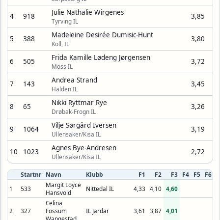
Julie Nathalie Wirgenes
4
918
3,85
Tyrving IL
Madeleine Desirée Dumisic-Hunt
5
388
3,80
Koll, IL
Frida Kamille Lødeng Jørgensen
6
505
3,72
Moss IL
Andrea Strand
7
143
3,45
Halden IL
Nikki Ryttmar Rye
8
65
3,26
Drøbak-Frogn IL
Vilje Sørgård Iversen
9
1064
3,19
Ullensaker/Kisa IL
Agnes Bye-Andresen
10
1023
2,72
Ullensaker/Kisa IL
Startnr
Navn
Klubb
F1
F2
F3
F4
F5
F6
Margit Loyce
1
533
Nittedal IL
4,33
4,10
4,60
Hansvold
Celina
2
327
Fossum
IL Jardar
3,61
3,87
4,01
Wangestad