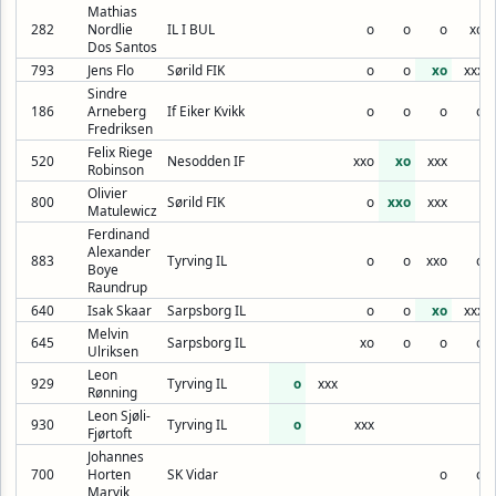
Mathias
282
Nordlie
IL I BUL
o
o
o
xo
Dos Santos
793
Jens Flo
Sørild FIK
o
o
xo
xxx
Sindre
186
Arneberg
If Eiker Kvikk
o
o
o
o
Fredriksen
Felix Riege
520
Nesodden IF
xxo
xo
xxx
Robinson
Olivier
800
Sørild FIK
o
xxo
xxx
Matulewicz
Ferdinand
Alexander
883
Tyrving IL
o
o
xxo
o
Boye
Raundrup
640
Isak Skaar
Sarpsborg IL
o
o
xo
xxx
Melvin
645
Sarpsborg IL
xo
o
o
o
Ulriksen
Leon
929
Tyrving IL
o
xxx
Rønning
Leon Sjøli-
930
Tyrving IL
o
xxx
Fjørtoft
Johannes
700
Horten
SK Vidar
o
o
Marvik