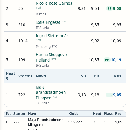
Nicolle Rose Garnes
2
55
stat
9,81
9,54
9,58
SB
Dimna IL
stat
Sofie Engeset
3
210
9,85
9,95
IF Sturla
Ingrid Slettemeås
4
1014
stat
9,92
10,09
Tønsberg FIK
Hanna Skuggevik
5
199
stat
10,35
10,19
Helland
PB
IF Sturla
Heat
Startnr
Navn
SB
PB
Res
3
Maja
Brandstadmoen
1
722
9,18
9,18
9,05
PB
stat
Ellingsen
SK Vidar
Tot
Startnr
Navn
Klubb
Heat
Plass
Res
Maja Brandstadmoen
1
722
SK Vidar
3
1
9,05
Ellingsen