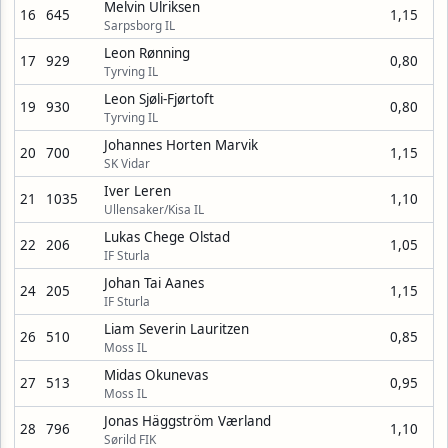
Melvin Ulriksen
16
645
1,15
Sarpsborg IL
Leon Rønning
17
929
0,80
Tyrving IL
Leon Sjøli-Fjørtoft
19
930
0,80
Tyrving IL
Johannes Horten Marvik
20
700
1,15
SK Vidar
Iver Leren
21
1035
1,10
Ullensaker/Kisa IL
Lukas Chege Olstad
22
206
1,05
IF Sturla
Johan Tai Aanes
24
205
1,15
IF Sturla
Liam Severin Lauritzen
26
510
0,85
Moss IL
Midas Okunevas
27
513
0,95
Moss IL
Jonas Häggström Værland
28
796
1,10
Sørild FIK