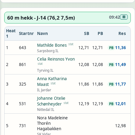
60 m hekk - J-14 (76,2 7,5m)
09:42
⊞
Heat
Startnr
Navn
SB
PB
Res
1
stat
Mathilde Bones
1
643
12,71
12,71
11,36
PB
Sarpsborg IL
Celia Reinsnos Yvon
2
861
stat
12,08
12,08
11,49
PB
Tyrving IL
Anna Katharina
3
325
stat
11,86
11,86
11,77
Maast
PB
IL Jardar
Johanne Otelie
4
531
stat
12,19
12,19
12,01
Schønheyder
PB
Nittedal IL
Nora Madeleine
Thorén
5
731
12,98
Hagabakken
SK Vidar