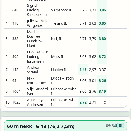
Sigrid
3
648
Hedvig
Sarpsborg IL
3,76
3,72
3,86
Sommerfeldt
Julie Nathalie
4
918
Tyrving IL
3,71
3,63
3,85
Wirgenes
Madeleine
Desirée
5
388
Koll, IL
3,71
3,79
3,80
Dumisic-
Hunt
Frida Kamille
6
505
Lødeng
Moss IL
3,63
3,62
3,72
Jørgensen
Andrea
7
143
Halden IL
3,45
2,97
3,37
Strand
Nikki
Drøbak-Frogn
8
65
3,08
3,01
3,26
Ryttmar Rye
IL
Vilje Sørgård
Ullensaker/Kisa
9
1064
3,06
2,76
3,19
Iversen
IL
Agnes Bye-
Ullensaker/Kisa
10
1023
2,72
2,71
x
Andresen
IL
60 m hekk - G-13 (76,2 7,5m)
09:34
⊞