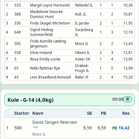
1
533
Margit Loyce Hansvold
Nittedal IL
1
1
10,36
Madeleine Desirée
2
388
Koll, IL
1
2
10,81
Dumisic-Hunt
3
330
Frida Skaget Michelsen
IL Jardar
2
1
11,95
Sigrid Hedvig
Sarpsborg
4
648
1
3
12,10
Sommerfeldt
IL
Frida Kamille Lødeng
5
505
Moss IL
2
2
12,43
Jørgensen
6
558
Eline Holand
Oksen IL
2
3
12,81
7
3
Rosa Emiliy Locke
Asker SK
1
4
13,95
Drøbak-
8
65
Nikki Ryttmar Rye
1
5
13,99
Frogn IL
9
43
Leni Braadland-Konstali
Bøler IF
2
4
15,20
Kule - G-14 (4,0kg)
09:00
⊞
Startnr
Navn
SB
PB
Res
David Tangen Reiersen
1
500
stat
9,59
9,59
10,42
PB
Moss IL