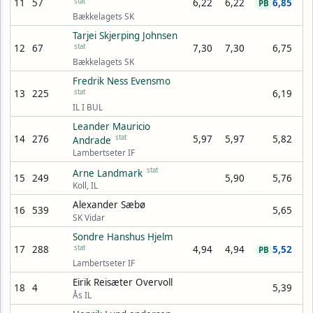
11
57
stat
6,22
6,22
6,85
PB
Bækkelagets SK
Tarjei Skjerping Johnsen
12
67
stat
7,30
7,30
6,75
Bækkelagets SK
Fredrik Ness Evensmo
13
225
stat
6,19
IL I BUL
Leander Mauricio
14
276
stat
5,97
5,97
5,82
Andrade
Lambertseter IF
stat
Arne Landmark
15
249
5,90
5,76
Koll, IL
Alexander Sæbø
16
539
5,65
SK Vidar
Sondre Hanshus Hjelm
17
288
stat
4,94
4,94
5,52
PB
Lambertseter IF
Eirik Reisæter Overvoll
18
4
5,39
Ås IL