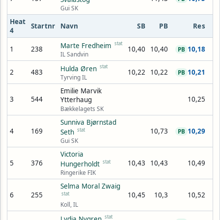
Gui SK
Heat
Startnr
Navn
SB
PB
Res
4
stat
Marte Fredheim
1
238
10,40
10,40
10,18
PB
IL Sandvin
stat
Hulda Øren
2
483
10,22
10,22
10,21
PB
Tyrving IL
Emilie Marvik
3
544
10,25
Ytterhaug
Bækkelagets SK
Sunniva Bjørnstad
4
169
stat
10,73
10,29
Seth
PB
Gui SK
Victoria
5
376
stat
10,43
10,43
10,49
Hungerholdt
Ringerike FIK
Selma Moral Zwaig
6
255
stat
10,45
10,3
10,52
Koll, IL
stat
Lydia Nygren