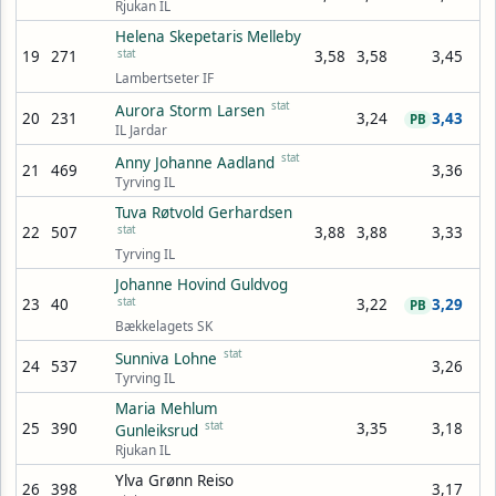
Rjukan IL
Helena Skepetaris Melleby
19
271
stat
3,58
3,58
3,45
Lambertseter IF
stat
Aurora Storm Larsen
20
231
3,24
3,43
PB
IL Jardar
stat
Anny Johanne Aadland
21
469
3,36
Tyrving IL
Tuva Røtvold Gerhardsen
22
507
stat
3,88
3,88
3,33
Tyrving IL
Johanne Hovind Guldvog
23
40
stat
3,22
3,29
PB
Bækkelagets SK
stat
Sunniva Lohne
24
537
3,26
Tyrving IL
Maria Mehlum
25
390
stat
3,35
3,18
Gunleiksrud
Rjukan IL
Ylva Grønn Reiso
26
398
3,17