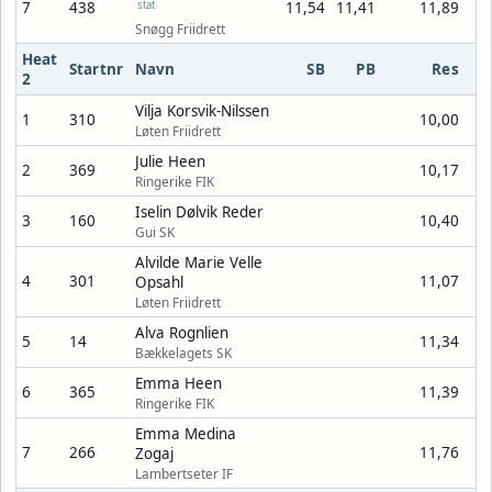
7
438
stat
11,54
11,41
11,89
Snøgg Friidrett
Heat
Startnr
Navn
SB
PB
Res
2
Vilja Korsvik-Nilssen
1
310
10,00
Løten Friidrett
Julie Heen
2
369
10,17
Ringerike FIK
Iselin Dølvik Reder
3
160
10,40
Gui SK
Alvilde Marie Velle
4
301
11,07
Opsahl
Løten Friidrett
Alva Rognlien
5
14
11,34
Bækkelagets SK
Emma Heen
6
365
11,39
Ringerike FIK
Emma Medina
7
266
11,76
Zogaj
Lambertseter IF