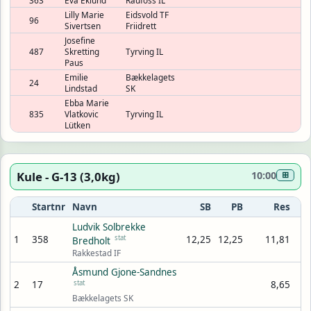
363
Eva Eklund
Raufoss IL
Lilly Marie
Eidsvold TF
96
Sivertsen
Friidrett
Josefine
487
Skretting
Tyrving IL
Paus
Emilie
Bækkelagets
24
Lindstad
SK
Ebba Marie
835
Vlatkovic
Tyrving IL
Lütken
Kule - G-13 (3,0kg)
10:00
⊞
Startnr
Navn
SB
PB
Res
Ludvik Solbrekke
1
358
stat
12,25
12,25
11,81
Bredholt
Rakkestad IF
Åsmund Gjone-Sandnes
2
17
stat
8,65
Bækkelagets SK