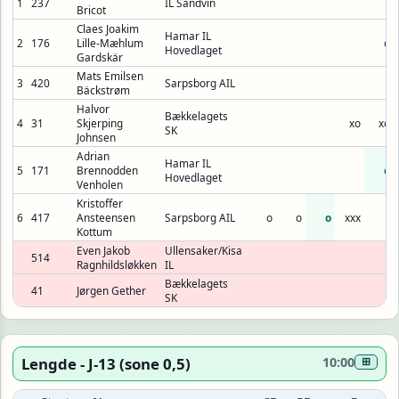
1
237
IL Sandvin
Bricot
Claes Joakim
Hamar IL
2
176
Lille-Mæhlum
o
Hovedlaget
Gardskär
Mats Emilsen
3
420
Sarpsborg AIL
Bäckstrøm
Halvor
Bækkelagets
4
31
Skjerping
xo
xo
SK
Johnsen
Adrian
Hamar IL
5
171
Brennodden
o
Hovedlaget
Venholen
Kristoffer
6
417
Ansteensen
Sarpsborg AIL
o
o
o
xxx
Kottum
Even Jakob
Ullensaker/Kisa
514
Ragnhildsløkken
IL
Bækkelagets
41
Jørgen Gether
SK
Lengde - J-13 (sone 0,5)
10:00
⊞