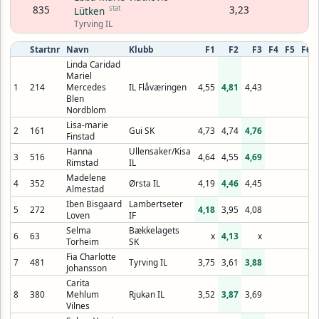
835
stat
3,23
Lütken
Tyrving IL
Startnr
Navn
Klubb
F1
F2
F3
F4
F5
F6
Linda Caridad
Mariel
1
214
Mercedes
IL Flåværingen
4,55
4,81
4,43
Blen
Nordblom
Lisa-marie
2
161
Gui SK
4,73
4,74
4,76
Finstad
Hanna
Ullensaker/Kisa
3
516
4,64
4,55
4,69
Rimstad
IL
Madelene
4
352
Ørsta IL
4,19
4,46
4,45
Almestad
Iben Bisgaard
Lambertseter
5
272
4,18
3,95
4,08
Loven
IF
Selma
Bækkelagets
6
63
x
4,13
x
Torheim
SK
Fia Charlotte
7
481
Tyrving IL
3,75
3,61
3,88
Johansson
Carita
8
380
Mehlum
Rjukan IL
3,52
3,87
3,69
Vilnes