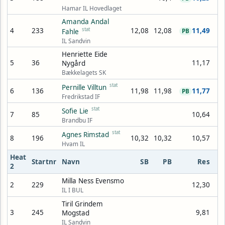
Hamar IL Hovedlaget
Amanda Andal
4
233
stat
12,08
12,08
11,49
Fahle
PB
IL Sandvin
Henriette Eide
5
36
11,17
Nygård
Bækkelagets SK
stat
Pernille Villtun
6
136
11,98
11,98
11,77
PB
Fredrikstad IF
stat
Sofie Lie
7
85
10,64
Brandbu IF
stat
Agnes Rimstad
8
196
10,32
10,32
10,57
Hvam IL
Heat
Startnr
Navn
SB
PB
Res
2
Milla Ness Evensmo
2
229
12,30
IL I BUL
Tiril Grindem
3
245
9,81
Mogstad
IL Sandvin