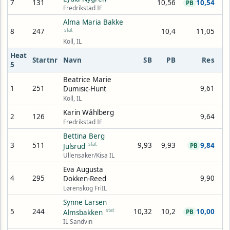
7
131
10,56
10,54
PB
Fredrikstad IF
Alma Maria Bakke
8
247
stat
10,4
11,05
Koll, IL
Heat
Startnr
Navn
SB
PB
Res
5
Beatrice Marie
1
251
9,61
Dumisic-Hunt
Koll, IL
Karin Wåhlberg
2
126
9,64
Fredrikstad IF
Bettina Berg
3
511
stat
9,93
9,93
9,84
Julsrud
PB
Ullensaker/Kisa IL
Eva Augusta
4
295
9,90
Dokken-Reed
Lørenskog FriIL
Synne Larsen
5
244
stat
10,32
10,2
10,00
Almsbakken
PB
IL Sandvin