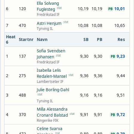
Ella Solvang
6
120
stat
10,19
10,19
10,01
Fuglesteg
PB
Fredrikstad IF
stat
Astri Henjum
7
470
10,08
10,08
10,65
Tyrving IL
Heat
Startnr
Navn
SB
PB
Res
6
Sofia Svendsen
1
137
stat
9,30
9,30
9,23
Johansen
PB
Fredrikstad IF
Isabella Lelis
2
275
stat
9,36
9,36
9,44
Redalen-Mansel
Lambertseter IF
Julie Borling-Dahl
3
488
stat
9,16
9,16
9,51
Tyrving IL
Milla Alessandra
4
370
stat
9,91
9,91
9,72
Cronard Balstad
PB
Ringerike FIK
Celine Svarva
stat