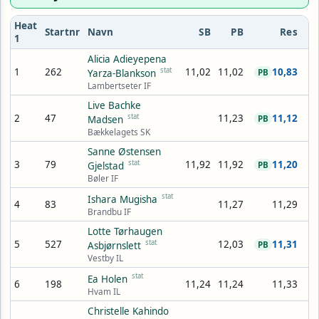
Heat
Startnr
Navn
SB
PB
Res
1
Alicia Adieyepena
1
262
stat
11,02
11,02
10,83
Yarza-Blankson
PB
Lambertseter IF
Live Bachke
2
47
stat
11,23
11,12
Madsen
PB
Bækkelagets SK
Sanne Østensen
3
79
stat
11,92
11,92
11,20
Gjelstad
PB
Bøler IF
stat
Ishara Mugisha
4
83
11,27
11,29
Brandbu IF
Lotte Tørhaugen
5
527
stat
12,03
11,31
Asbjørnslett
PB
Vestby IL
stat
Ea Holen
6
198
11,24
11,24
11,33
Hvam IL
Christelle Kahindo