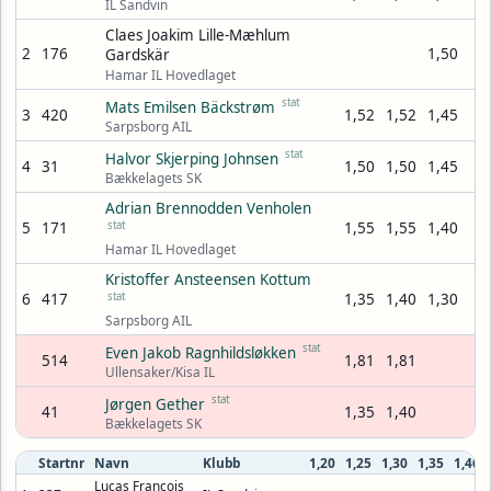
IL Sandvin
Claes Joakim Lille-Mæhlum
2
176
1,50
Gardskär
Hamar IL Hovedlaget
stat
Mats Emilsen Bäckstrøm
3
420
1,52
1,52
1,45
Sarpsborg AIL
stat
Halvor Skjerping Johnsen
4
31
1,50
1,50
1,45
Bækkelagets SK
Adrian Brennodden Venholen
5
171
stat
1,55
1,55
1,40
Hamar IL Hovedlaget
Kristoffer Ansteensen Kottum
6
417
stat
1,35
1,40
1,30
Sarpsborg AIL
stat
Even Jakob Ragnhildsløkken
514
1,81
1,81
Ullensaker/Kisa IL
stat
Jørgen Gether
41
1,35
1,40
Bækkelagets SK
Startnr
Navn
Klubb
1,20
1,25
1,30
1,35
1,40
Lucas Francois