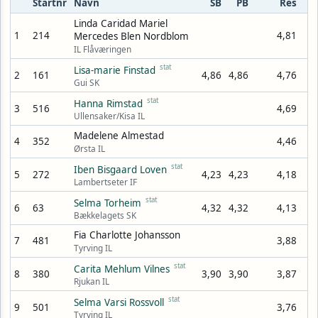
Startnr
Navn
SB
PB
Res
Linda Caridad Mariel
1
214
4,81
Mercedes Blen Nordblom
IL Flåværingen
stat
Lisa-marie Finstad
2
161
4,86
4,86
4,76
Gui SK
stat
Hanna Rimstad
3
516
4,69
Ullensaker/Kisa IL
Madelene Almestad
4
352
4,46
Ørsta IL
stat
Iben Bisgaard Loven
5
272
4,23
4,23
4,18
Lambertseter IF
stat
Selma Torheim
6
63
4,32
4,32
4,13
Bækkelagets SK
Fia Charlotte Johansson
7
481
3,88
Tyrving IL
stat
Carita Mehlum Vilnes
8
380
3,90
3,90
3,87
Rjukan IL
stat
Selma Varsi Rossvoll
9
501
3,76
Tyrving IL