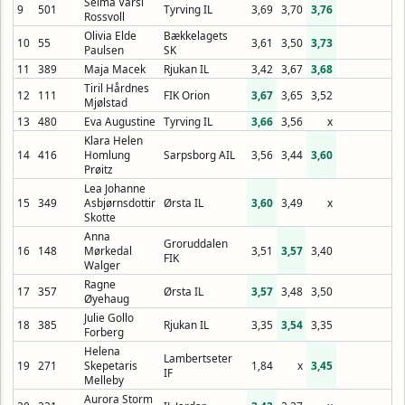
Selma Varsi
9
501
Tyrving IL
3,69
3,70
3,76
Rossvoll
Olivia Elde
Bækkelagets
10
55
3,61
3,50
3,73
Paulsen
SK
11
389
Maja Macek
Rjukan IL
3,42
3,67
3,68
Tiril Hårdnes
12
111
FIK Orion
3,67
3,65
3,52
Mjølstad
13
480
Eva Augustine
Tyrving IL
3,66
3,56
x
Klara Helen
14
416
Homlung
Sarpsborg AIL
3,56
3,44
3,60
Prøitz
Lea Johanne
15
349
Asbjørnsdottir
Ørsta IL
3,60
3,49
x
Skotte
Anna
Groruddalen
16
148
Mørkedal
3,51
3,57
3,40
FIK
Walger
Ragne
17
357
Ørsta IL
3,57
3,48
3,50
Øyehaug
Julie Gollo
18
385
Rjukan IL
3,35
3,54
3,35
Forberg
Helena
Lambertseter
19
271
Skepetaris
1,84
x
3,45
IF
Melleby
Aurora Storm