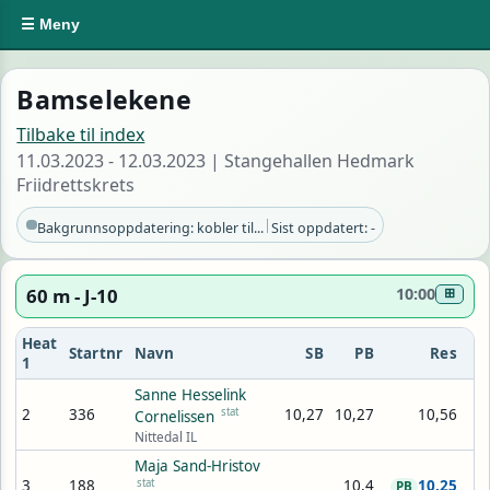
☰ Meny
Bamselekene
Tilbake til index
11.03.2023 - 12.03.2023 | Stangehallen Hedmark
Friidrettskrets
|
Bakgrunnsoppdatering: kobler til...
Sist oppdatert: -
60 m - J-10
10:00
⊞
Heat
Startnr
Navn
SB
PB
Res
1
Sanne Hesselink
2
336
stat
10,27
10,27
10,56
Cornelissen
Nittedal IL
Maja Sand-Hristov
3
188
stat
10,4
10,25
PB