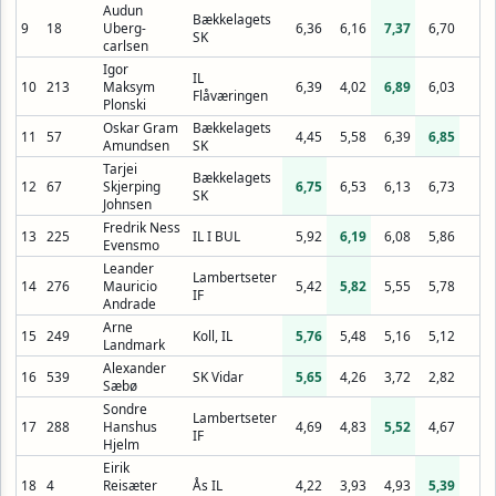
Audun
Bækkelagets
9
18
Uberg-
6,36
6,16
7,37
6,70
SK
carlsen
Igor
IL
10
213
Maksym
6,39
4,02
6,89
6,03
Flåværingen
Plonski
Oskar Gram
Bækkelagets
11
57
4,45
5,58
6,39
6,85
Amundsen
SK
Tarjei
Bækkelagets
12
67
Skjerping
6,75
6,53
6,13
6,73
SK
Johnsen
Fredrik Ness
13
225
IL I BUL
5,92
6,19
6,08
5,86
Evensmo
Leander
Lambertseter
14
276
Mauricio
5,42
5,82
5,55
5,78
IF
Andrade
Arne
15
249
Koll, IL
5,76
5,48
5,16
5,12
Landmark
Alexander
16
539
SK Vidar
5,65
4,26
3,72
2,82
Sæbø
Sondre
Lambertseter
17
288
Hanshus
4,69
4,83
5,52
4,67
IF
Hjelm
Eirik
18
4
Reisæter
Ås IL
4,22
3,93
4,93
5,39