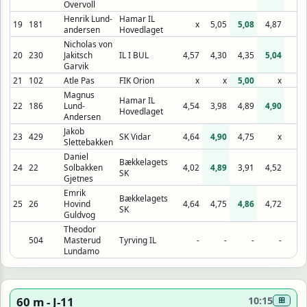
Overvoll
Henrik Lund-
Hamar IL
19
181
x
5,05
5,08
4,87
andersen
Hovedlaget
Nicholas von
20
230
Jakitsch
IL I BUL
4,57
4,30
4,35
5,04
Garvik
21
102
Atle Pas
FIK Orion
x
x
5,00
x
Magnus
Hamar IL
22
186
Lund-
4,54
3,98
4,89
4,90
Hovedlaget
Andersen
Jakob
23
429
SK Vidar
4,64
4,90
4,75
x
Slettebakken
Daniel
Bækkelagets
24
22
Solbakken
4,02
4,89
3,91
4,52
SK
Gjetnes
Emrik
Bækkelagets
25
26
Hovind
4,64
4,75
4,86
4,72
SK
Guldvog
Theodor
504
Masterud
Tyrving IL
-
-
-
-
Lundamo
60 m - J-11
10:15
⊞