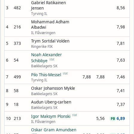
Gabriel Ratikainen
3
482
8,56
Jensen
Tyrving IL
Mohammad Adham
4
216
7,98
Albadwi
IL Flåværingen
Trym Sortdal Volden
5
373
7,81
Ringerike FIK
Noah Alexander
6
54
stat
7,63
Schibbye
Bækkelagets SK
stat
Pilo Thiis-Messel
7
499
7,88
7,88
7,46
Tyrving IL
Oskar Johansson Mykle
8
58
7,41
Bækkelagets SK
Audun Uberg-carlsen
9
18
7,37
Bækkelagets SK
stat
Igor Maksym Plonski
10
213
5,56
6,89
PB
IL Flåværingen
Oskar Gram Amundsen