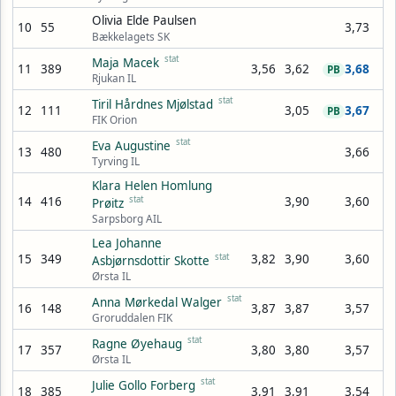
Olivia Elde Paulsen
10
55
3,73
Bækkelagets SK
stat
Maja Macek
11
389
3,56
3,62
3,68
PB
Rjukan IL
stat
Tiril Hårdnes Mjølstad
12
111
3,05
3,67
PB
FIK Orion
stat
Eva Augustine
13
480
3,66
Tyrving IL
Klara Helen Homlung
14
416
stat
3,90
3,60
Prøitz
Sarpsborg AIL
Lea Johanne
15
349
stat
3,82
3,90
3,60
Asbjørnsdottir Skotte
Ørsta IL
stat
Anna Mørkedal Walger
16
148
3,87
3,87
3,57
Groruddalen FIK
stat
Ragne Øyehaug
17
357
3,80
3,80
3,57
Ørsta IL
stat
Julie Gollo Forberg
18
385
3,91
3,91
3,54