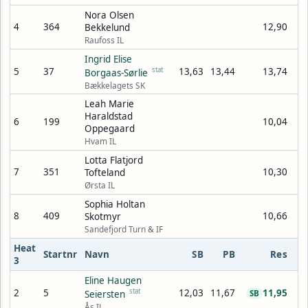
Nora Olsen
4
364
12,90
Bekkelund
Raufoss IL
Ingrid Elise
5
37
stat
13,63
13,44
13,74
Borgaas-Sørlie
Bækkelagets SK
Leah Marie
Haraldstad
6
199
10,04
Oppegaard
Hvam IL
Lotta Flatjord
7
351
10,30
Tofteland
Ørsta IL
Sophia Holtan
8
409
10,66
Skotmyr
Sandefjord Turn & IF
Heat
Startnr
Navn
SB
PB
Res
3
Eline Haugen
2
5
stat
12,03
11,67
11,95
Seiersten
SB
Ås IL