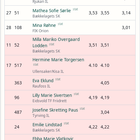
Rjukan IL
stat
Mathea Sofie Sørlie
27
51
3,53
3,55
3,14
Bækkelagets SK
stat
Mina Røhne
28
108
3,01
FIK Orion
Milla Mariko Overgaard
11
52
stat
3,51
3,51
Lodden
Bækkelagets SK
Hermine Marie Torgersen
17
517
stat
4.10
4.10
Ullensaker/Kisa IL
stat
Eva Eklund
363
4,05
Raufoss IL
stat
Lilly Marie Sivertsen
96
4,19
4,19
Eidsvold TF Friidrett
stat
Josefine Skretting Paus
487
3,04
Tyrving IL
stat
Emilie Lindstad
24
4,22
4,22
Bækkelagets SK
Ebba Marie Vlatkovic