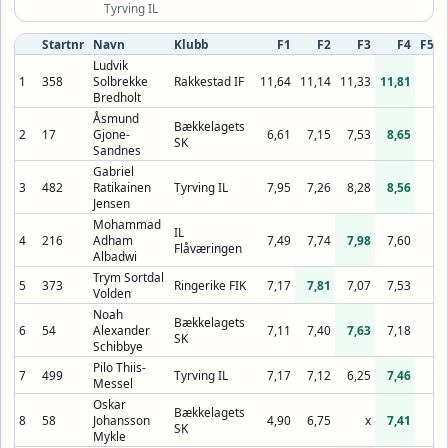
Tyrving IL
Startnr
Navn
Klubb
F1
F2
F3
F4
F5
Ludvik
1
358
Solbrekke
Rakkestad IF
11,64
11,14
11,33
11,81
Bredholt
Åsmund
Bækkelagets
2
17
Gjone-
6,61
7,15
7,53
8,65
SK
Sandnes
Gabriel
3
482
Ratikainen
Tyrving IL
7,95
7,26
8,28
8,56
Jensen
Mohammad
IL
4
216
Adham
7,49
7,74
7,98
7,60
Flåværingen
Albadwi
Trym Sortdal
5
373
Ringerike FIK
7,17
7,81
7,07
7,53
Volden
Noah
Bækkelagets
6
54
Alexander
7,11
7,40
7,63
7,18
SK
Schibbye
Pilo Thiis-
7
499
Tyrving IL
7,17
7,12
6,25
7,46
Messel
Oskar
Bækkelagets
8
58
Johansson
4,90
6,75
x
7,41
SK
Mykle