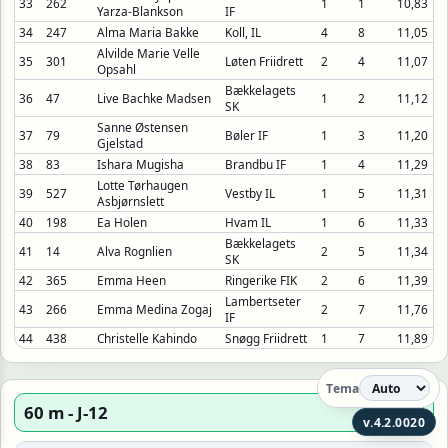
33
262
1
1
10,83
Yarza-Blankson
IF
34
247
Alma Maria Bakke
Koll, IL
4
8
11,05
Alvilde Marie Velle
35
301
Løten Friidrett
2
4
11,07
Opsahl
Bækkelagets
36
47
Live Bachke Madsen
1
2
11,12
SK
Sanne Østensen
37
79
Bøler IF
1
3
11,20
Gjelstad
38
83
Ishara Mugisha
Brandbu IF
1
4
11,29
Lotte Tørhaugen
39
527
Vestby IL
1
5
11,31
Asbjørnslett
40
198
Ea Holen
Hvam IL
1
6
11,33
Bækkelagets
41
14
Alva Rognlien
2
5
11,34
SK
42
365
Emma Heen
Ringerike FIK
2
6
11,39
Lambertseter
43
266
Emma Medina Zogaj
2
7
11,76
IF
44
438
Christelle Kahindo
Snøgg Friidrett
1
7
11,89
Tema
60 m - J-12
10:40
⊞
v.4.2.0020