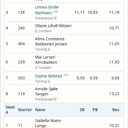
Linnea Emilie
3
128
stat
11,17
10,83
11,18
Mathisen
Fredrikstad IF
Oliane Liholt-Nilssen
4
240
10,71
IL Sandvin
Alma Constance
5
464
11,05
Ratikainen Jensen
Tyrving IL
Mia Larsen
6
239
11,93
Almsbakken
IL Sandvin
stat
Sophia Belstad
7
503
9,59
9,59
9,69
Tyrving IL
Amalie Sjølie
8
114
13,22
Tangen
Fredrikstad IF
Heat
Startnr
Navn
SB
PB
Res
4
Isabella Nuesi-
1
11
10,31
Lange