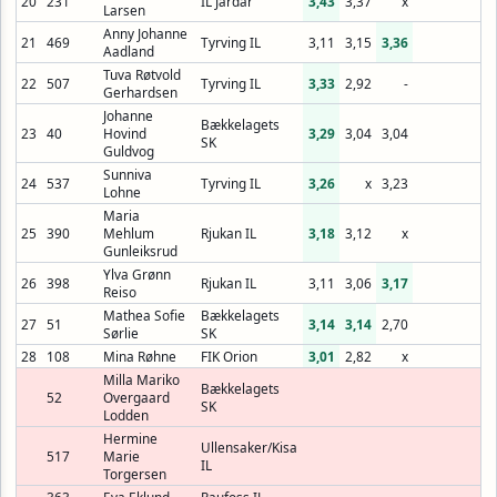
20
231
IL Jardar
3,43
3,37
x
Larsen
Anny Johanne
21
469
Tyrving IL
3,11
3,15
3,36
Aadland
Tuva Røtvold
22
507
Tyrving IL
3,33
2,92
-
Gerhardsen
Johanne
Bækkelagets
23
40
Hovind
3,29
3,04
3,04
SK
Guldvog
Sunniva
24
537
Tyrving IL
3,26
x
3,23
Lohne
Maria
25
390
Mehlum
Rjukan IL
3,18
3,12
x
Gunleiksrud
Ylva Grønn
26
398
Rjukan IL
3,11
3,06
3,17
Reiso
Mathea Sofie
Bækkelagets
27
51
3,14
3,14
2,70
Sørlie
SK
28
108
Mina Røhne
FIK Orion
3,01
2,82
x
Milla Mariko
Bækkelagets
52
Overgaard
SK
Lodden
Hermine
Ullensaker/Kisa
517
Marie
IL
Torgersen