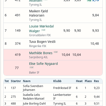
5
472
9,89
9,89
9,79
Akselsen
PB
Tyrving IL
Maiken Fjeld
6
491
9,84
Halvorsen
Tyrving IL
Louise Mørkedal
7
149
stat
9,90
9,90
9,93
Walger
Groruddalen FIK
Tuva Bogen Vestli
8
374
10,48
Ringerike FIK
stat
Mathilde Bones
419
10,64
10,64
Sarpsborg AIL
Elise Sofie Nygaard
77
stat
Bøler IF
Tot
Startnr
Navn
Klubb
Heat
Plass
Res
Sofia Svendsen
1
137
Fredrikstad IF
6
1
9,23
Johansen
Isabella Lelis
Lambertseter
2
275
6
2
9,44
Redalen-Mansel
IF
3
488
Julie Borling-Dahl
Tyrving IL
6
3
9,51