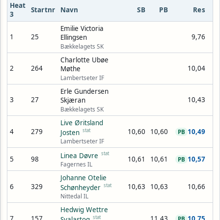
Heat
Startnr
Navn
SB
PB
Res
3
Emilie Victoria
1
25
9,76
Ellingsen
Bækkelagets SK
Charlotte Ubøe
2
264
10,04
Møthe
Lambertseter IF
Erle Gundersen
3
27
10,43
Skjæran
Bækkelagets SK
Live Øritsland
4
279
stat
10,60
10,60
10,49
Josten
PB
Lambertseter IF
stat
Linea Døvre
5
98
10,61
10,61
10,57
PB
Fagernes IL
Johanne Otelie
6
329
stat
10,63
10,63
10,66
Schønheyder
Nittedal IL
Hedwig Wettre
7
157
stat
11,43
10,75
Svalastog
PB