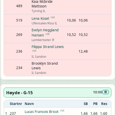
Kaia Mcbride
489
Mattsson
Tyrving IL
stat
Lena Kosel
519
10,06
10,06
Ullensaker/Kisa IL
Evelyn Heggland
269
stat
10,52
10,52
Hansen
Lambertseter IF
Filippa Strand Lewis
236
stat
12,48
IL Sandvin
Brooklyn Strand
234
Lewis
IL Sandvin
Høyde - G-15
10:00
⊞
Startnr
Navn
SB
PB
Res
stat
Lucas Francois Bricot
1
237
1,66
1,66
1,60