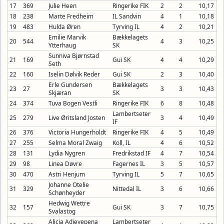
17
369
Julie Heen
Ringerike FIK
2
2
10,17
18
238
Marte Fredheim
IL Sandvin
4
1
10,18
19
483
Hulda Øren
Tyrving IL
4
2
10,21
Emilie Marvik
Bækkelagets
20
544
4
3
10,25
Ytterhaug
SK
Sunniva Bjørnstad
21
169
Gui SK
4
4
10,29
Seth
22
160
Iselin Dølvik Reder
Gui SK
2
3
10,40
Erle Gundersen
Bækkelagets
23
27
3
3
10,43
Skjæran
SK
24
374
Tuva Bogen Vestli
Ringerike FIK
6
8
10,48
Lambertseter
25
279
Live Øritsland Josten
3
4
10,49
IF
26
376
Victoria Hungerholdt
Ringerike FIK
4
5
10,49
27
255
Selma Moral Zwaig
Koll, IL
4
6
10,52
28
131
Lydia Nygren
Fredrikstad IF
4
7
10,54
29
98
Linea Døvre
Fagernes IL
3
5
10,57
30
470
Astri Henjum
Tyrving IL
5
7
10,65
Johanne Otelie
31
329
Nittedal IL
3
6
10,66
Schønheyder
Hedwig Wettre
32
157
Gui SK
3
7
10,75
Svalastog
Alicia Adieyepena
Lambertseter