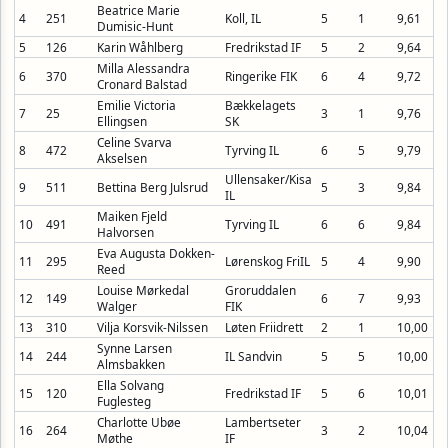
Beatrice Marie
4
251
Koll, IL
5
1
9,61
Dumisic-Hunt
5
126
Karin Wåhlberg
Fredrikstad IF
5
2
9,64
Milla Alessandra
6
370
Ringerike FIK
6
4
9,72
Cronard Balstad
Emilie Victoria
Bækkelagets
7
25
3
1
9,76
Ellingsen
SK
Celine Svarva
8
472
Tyrving IL
6
5
9,79
Akselsen
Ullensaker/Kisa
9
511
Bettina Berg Julsrud
5
3
9,84
IL
Maiken Fjeld
10
491
Tyrving IL
6
6
9,84
Halvorsen
Eva Augusta Dokken-
11
295
Lørenskog FriIL
5
4
9,90
Reed
Louise Mørkedal
Groruddalen
12
149
6
7
9,93
Walger
FIK
13
310
Vilja Korsvik-Nilssen
Løten Friidrett
2
1
10,00
Synne Larsen
14
244
IL Sandvin
5
5
10,00
Almsbakken
Ella Solvang
15
120
Fredrikstad IF
5
6
10,01
Fuglesteg
Charlotte Ubøe
Lambertseter
16
264
3
2
10,04
Møthe
IF