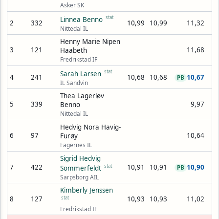
Asker SK
stat
Linnea Benno
2
332
10,99
10,99
11,32
Nittedal IL
Henny Marie Nipen
3
121
11,68
Haabeth
Fredrikstad IF
stat
Sarah Larsen
4
241
10,68
10,68
10,67
PB
IL Sandvin
Thea Lagerløv
5
339
9,97
Benno
Nittedal IL
Hedvig Nora Havig-
6
97
10,64
Furøy
Fagernes IL
Sigrid Hedvig
7
422
stat
10,91
10,91
10,90
Sommerfeldt
PB
Sarpsborg AIL
Kimberly Jenssen
8
127
stat
10,93
10,93
11,02
Fredrikstad IF