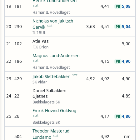
Henrik Lund-andersen
19
181
stat
4,41
5,08
PB
Hamar IL Hovedlaget
Nicholas von Jakitsch
20
230
stat
3,63
4,51
5,04
Garvik
PB
IL I BUL
Atle Pas
21
102
5,00
FIK Orion
Magnus Lund-Andersen
22
186
stat
4,15
4,90
PB
Hamar IL Hovedlaget
stat
Jakob Slettebakken
23
429
4,92
4,92
4,90
SK Vidar
Daniel Solbakken
24
22
4,89
Gjetnes
Bækkelagets SK
Emrik Hovind Guldvog
25
26
stat
4,17
4,86
PB
Bækkelagets SK
Theodor Masterud
504
stat
4,92
nm
Lundamo