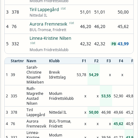
Modum Friidrettsklubb
stat
Tiril Lappegård
3
378
51,01
51,01
50,00
Nittedal IL
stat
Aurora Fremnesvik
4
76
46,20
46,20
45,62
BUL-Tromsø, Friidrett
Linnea-Kristine Nilsen
5
332
stat
42,32
42,32
43,99
PB
Modum Friidrettsklubb
Startnr
Navn
Klubb
F1
F2
F3
F4
F5
Sarah-
Christine
Brevik
1
39
53,78
54,29
x
x
x
Kouamé
Idrettslag
Mikkelsen
Ruth-
Magrethe
Modum
2
335
x
x
53,55
52,90
49,89
Austad
Friidrettsklubb
Nilsen
Tiril
3
378
Nittedal IL
x
50,00
46,98
49,66
45,29
Lappegård
Aurora
BUL-Tromsø,
4
76
x
x
x
45,62
40,96
Fremnesvik
Friidrett
Linnea-
Modum
5
332
Kristine
x
x
39,56
41,72
43,99