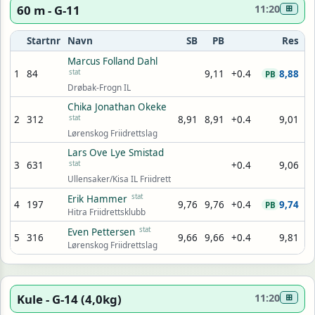
60 m - G-11
11:20
⊞
Startnr
Navn
SB
PB
Res
Marcus Folland Dahl
1
84
stat
9,11
+0.4
8,88
PB
Drøbak-Frogn IL
Chika Jonathan Okeke
2
312
stat
8,91
8,91
+0.4
9,01
Lørenskog Friidrettslag
Lars Ove Lye Smistad
3
631
stat
+0.4
9,06
Ullensaker/Kisa IL Friidrett
stat
Erik Hammer
4
197
9,76
9,76
+0.4
9,74
PB
Hitra Friidrettsklubb
stat
Even Pettersen
5
316
9,66
9,66
+0.4
9,81
Lørenskog Friidrettslag
Kule - G-14 (4,0kg)
11:20
⊞