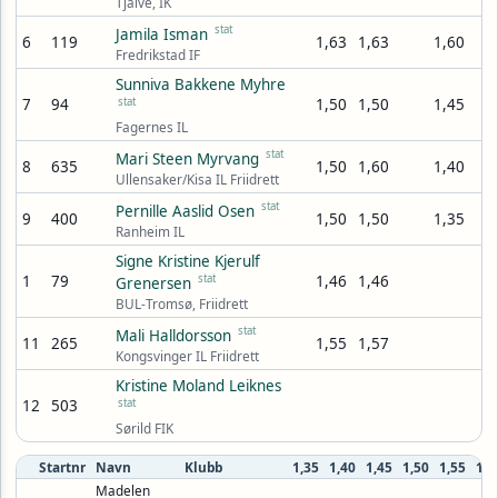
Tjalve, IK
stat
Jamila Isman
6
119
1,63
1,63
1,60
Fredrikstad IF
Sunniva Bakkene Myhre
7
94
stat
1,50
1,50
1,45
Fagernes IL
stat
Mari Steen Myrvang
8
635
1,50
1,60
1,40
Ullensaker/Kisa IL Friidrett
stat
Pernille Aaslid Osen
9
400
1,50
1,50
1,35
Ranheim IL
Signe Kristine Kjerulf
1
79
stat
1,46
1,46
Grenersen
BUL-Tromsø, Friidrett
stat
Mali Halldorsson
11
265
1,55
1,57
Kongsvinger IL Friidrett
Kristine Moland Leiknes
12
503
stat
Sørild FIK
Startnr
Navn
Klubb
1,35
1,40
1,45
1,50
1,55
1,6
Madelen