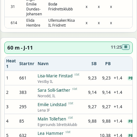
Emilie
Bodø
31
x
x
x
Dundas-
Friidrettsklubb
Johansen
Elida
Ullensaker/Kisa
614
x
x
x
Hembre
IL Friidrett
60 m - J-11
11:25
⊞
Heat
Startnr
Navn
SB
PB
1
stat
Lisa-Marie Finstad
1
661
9,23
9,23
+1.4
9
PB
Vestby IL
stat
Sara Solli-Sæther
2
383
9,14
9,14
+1.4
9
Norodd, IL
stat
Emilie Lindstad
3
295
9,27
9,27
+1.4
9
Lena IF
stat
Malin Tollefsen
4
85
9,88
9,88
+1.4
9
PB
Egersunds Idrettsklubb
stat
Lea Hammer
5
632
10,38
+1.4
9
PB