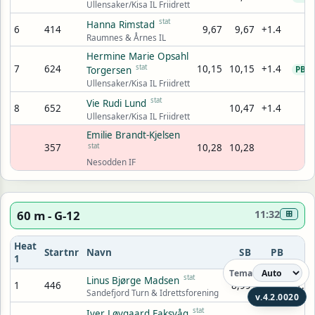
Ullensaker/Kisa IL Friidrett
stat
Hanna Rimstad
6
414
9,67
9,67
+1.4
9
Raumnes & Årnes IL
Hermine Marie Opsahl
7
624
stat
10,15
10,15
+1.4
9
Torgersen
PB
Ullensaker/Kisa IL Friidrett
stat
Vie Rudi Lund
8
652
10,47
+1.4
Ullensaker/Kisa IL Friidrett
Emilie Brandt-Kjelsen
357
stat
10,28
10,28
Nesodden IF
60 m - G-12
11:32
⊞
Heat
Startnr
Navn
SB
PB
1
Tema
stat
Linus Bjørge Madsen
1
446
8,99
8,99
+1.4
Sandefjord Turn & Idrettsforening
v.4.2.0020
stat
Iver Løvgaard Faksvåg