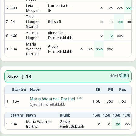
Leia
Lambertseter
6
280
o
xo
xxo
xxo
Moqvist
IF
Thea
7
34
Haugen
Børsa IL
o
o
xo
xxx
Skårild
Yulieth
Ringerike
8
423
o
o
xxx
Hagen
Friidrettsklubb
Maria
Gjøvik
9
134
Waarnes
o
xo
xxo
xxx
Friidrettsklubb
Barthel
Stav - J-13
10:15
⊞
Startnr
Navn
SB
PB
Res
stat
Maria Waarnes Barthel
1
134
1,60
1,60
1,60
Gjøvik Friidrettsklubb
Startnr
Navn
Klubb
1,40
1,50
1,60
1,70
Maria Waarnes
Gjøvik
1
134
o
o
xo
xxx
Barthel
Friidrettsklubb