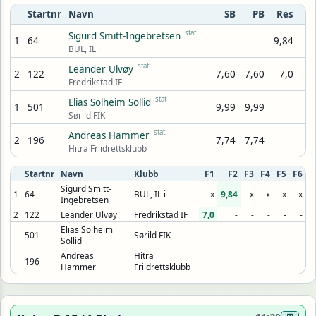
Startnr
Navn
SB
PB
Res
stat
Sigurd Smitt-Ingebretsen
1
64
9,84
BUL, IL i
stat
Leander Ulvøy
2
122
7,60
7,60
7,0
Fredrikstad IF
stat
Elias Solheim Sollid
1
501
9,99
9,99
Sørild FIK
stat
Andreas Hammer
2
196
7,74
7,74
Hitra Friidrettsklubb
Startnr
Navn
Klubb
F1
F2
F3
F4
F5
F6
Sigurd Smitt-
1
64
BUL, IL i
x
9,84
x
x
x
x
Ingebretsen
2
122
Leander Ulvøy
Fredrikstad IF
7,0
-
-
-
-
-
Elias Solheim
501
Sørild FIK
Sollid
Andreas
Hitra
196
Hammer
Friidrettsklubb