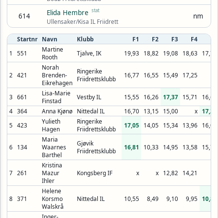
stat
Elida Hembre
614
nm
Ullensaker/Kisa IL Friidrett
Startnr
Navn
Klubb
F1
F2
F3
F4
F5
Martine
1
551
Tjalve, IK
19,93
18,82
19,08
18,63
17,79
Rooth
Norah
Ringerike
2
421
Brenden-
16,77
16,55
15,49
17,25
x
Friidrettsklubb
Eikrehagen
Lisa-Marie
3
661
Vestby IL
15,55
16,26
17,37
15,71
16,62
Finstad
4
364
Anna Kjønø
Nittedal IL
16,70
13,15
15,00
x
17,34
Yulieth
Ringerike
5
423
17,05
14,05
15,34
13,96
16,09
Hagen
Friidrettsklubb
Maria
Gjøvik
6
134
Waarnes
16,81
10,33
14,95
13,58
15,79
Friidrettsklubb
Barthel
Kristina
7
261
Mazur
Kongsberg IF
x
x
12,82
14,21
x
Ihler
Helene
8
371
Korsmo
Nittedal IL
10,55
8,49
9,10
9,95
10,82
Walskrå
Inger-