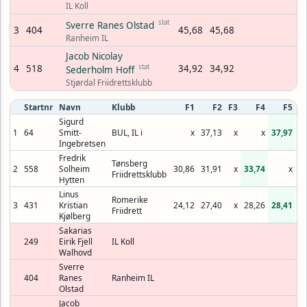
IL Koll
stat
Sverre Ranes Olstad
3
404
45,68
45,68
Ranheim IL
Jacob Nicolay
4
518
stat
34,92
34,92
Sederholm Hoff
Stjørdal Friidrettsklubb
Startnr
Navn
Klubb
F1
F2
F3
F4
F5
Sigurd
1
64
Smitt-
BUL, IL i
x
37,13
x
x
37,97
Ingebretsen
Fredrik
Tønsberg
2
558
Solheim
30,86
31,91
x
33,74
x
3
Friidrettsklubb
Hytten
Linus
Romerike
3
431
Kristian
24,12
27,40
x
28,26
28,41
Friidrett
Kjølberg
Sakarias
249
Eirik Fjell
IL Koll
Walhovd
Sverre
404
Ranes
Ranheim IL
Olstad
Jacob