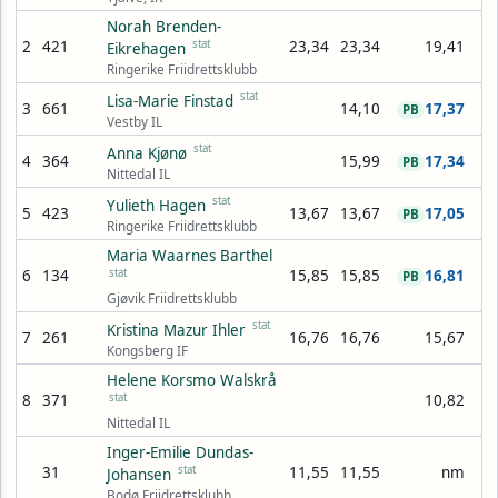
Norah Brenden-
2
421
stat
23,34
23,34
19,41
Eikrehagen
Ringerike Friidrettsklubb
stat
Lisa-Marie Finstad
3
661
14,10
17,37
PB
Vestby IL
stat
Anna Kjønø
4
364
15,99
17,34
PB
Nittedal IL
stat
Yulieth Hagen
5
423
13,67
13,67
17,05
PB
Ringerike Friidrettsklubb
Maria Waarnes Barthel
6
134
stat
15,85
15,85
16,81
PB
Gjøvik Friidrettsklubb
stat
Kristina Mazur Ihler
7
261
16,76
16,76
15,67
Kongsberg IF
Helene Korsmo Walskrå
8
371
stat
10,82
Nittedal IL
Inger-Emilie Dundas-
31
stat
11,55
11,55
nm
Johansen
Bodø Friidrettsklubb