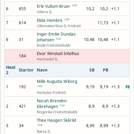
stat
Erle Vullum-Bruer
6
655
10,2
10,2
+1.1
10
Utleira IL
stat
Elida Hembre
7
614
11,73
+1.1
11
Ullensaker/Kisa IL Friidrett
Inger-Emilie Dundas-
6
31
stat
10,48
10,48
+1.1
Johansen
Bodø Friidrettsklubb
Eivor Rimstad Intelhus
184
Hemsedal IL
Heat
Startnr
Navn
SB
PB
2
Mille Augusta Wiborg
1
192
stat
9,19
9,19
+1.3
9
PB
Herkules Friidrett
Norah Brenden-
2
421
stat
8,9
8,9
+1.3
9
Eikrehagen
Ringerike Friidrettsklubb
Thea Haugen Skårild
3
34
stat
8,99
8,99
+1.3
9
Børsa IL