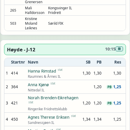
Grenersen
Mali
Kongsvinger IL
265
Halldorsson
Friidrett
Kristine
503
Moland
Sørild FIK
Leiknes
Høyde - J-12
10:15
⊞
Startnr
Navn
SB
PB
Res
stat
Hanna Rimstad
1
414
1,30
1,30
1,30
Raumnes & Årnes IL
stat
Anna Kjønø
2
364
1,20
1,25
PB
Nittedal IL
Norah Brenden-Eikrehagen
3
421
stat
1,20
1,20
1,25
PB
Ringerike Friidrettsklubb
stat
Agnes Therese Eriksen
4
450
1,34
1,34
1,25
Sandnessjøen IL
stat