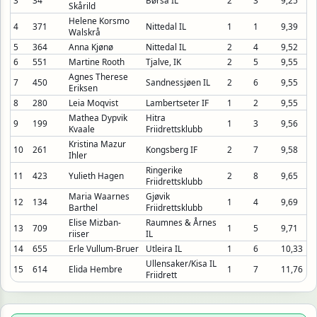
Skårild
Helene Korsmo
4
371
Nittedal IL
1
1
9,39
Walskrå
5
364
Anna Kjønø
Nittedal IL
2
4
9,52
6
551
Martine Rooth
Tjalve, IK
2
5
9,55
Agnes Therese
7
450
Sandnessjøen IL
2
6
9,55
Eriksen
8
280
Leia Moqvist
Lambertseter IF
1
2
9,55
Mathea Dypvik
Hitra
9
199
1
3
9,56
Kvaale
Friidrettsklubb
Kristina Mazur
10
261
Kongsberg IF
2
7
9,58
Ihler
Ringerike
11
423
Yulieth Hagen
2
8
9,65
Friidrettsklubb
Maria Waarnes
Gjøvik
12
134
1
4
9,69
Barthel
Friidrettsklubb
Elise Mizban-
Raumnes & Årnes
13
709
1
5
9,71
riiser
IL
14
655
Erle Vullum-Bruer
Utleira IL
1
6
10,33
Ullensaker/Kisa IL
15
614
Elida Hembre
1
7
11,76
Friidrett