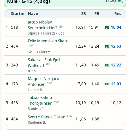
Kule - G-15 (4,0kg)
11:20
⊞
Startnr
Navn
SB
PB
Res
Jacob Nicolay
1
518
stat
15,91
15,91
16,04
Sederholm Hoff
PB
Stjørdal Friidrettsklubb
Felix Maxmillian Skare
2
484
stat
12,24
12,24
12,63
PB
Ski IL Friidrett
Sakarias Eirik Fjell
3
249
stat
11,49
11,49
12,22
Walhovd
PB
IL Koll
Magnus Nergård
4
173
stat
7,80
11,40
12,03
Antonsen
PB
Hamar IL
Tobias Kalmo
5
458
stat
10,19
10,19
10,12
Thorbjørnsen
Sandvin, IL
stat
Sverre Ranes Olstad
4
404
11,86
11,86
Ranheim IL