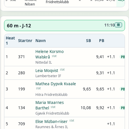
Friidrettsklubb
Nilsen
60 m - J-12
11:10
⊞
Heat
Startnr
Navn
SB
PB
1
Helene Korsmo
1
371
stat
9,41
+1.1
9
Walskrå
PB
Nittedal IL
stat
Leia Moqvist
2
280
9,31
+1.1
9
Lambertseter IF
Mathea Dypvik Kvaale
3
199
stat
9,65
9,65
+1.1
9
PB
Hitra Friidrettsklubb
Maria Waarnes
4
134
stat
10,08
9,92
+1.1
9
Barthel
PB
Gjøvik Friidrettsklubb
stat
Elise Mizban-riiser
5
709
+1.1
9
Raumnes & Årnes IL