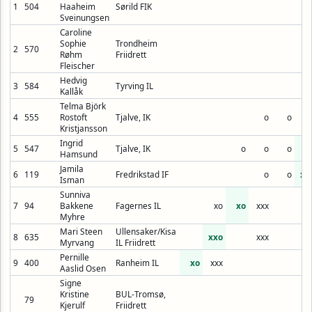
1
504
Haaheim
Sørild FIK
x
Sveinungsen
Caroline
Sophie
Trondheim
2
570
Røhm
Friidrett
Fleischer
Hedvig
3
584
Tyrving IL
Kallåk
Telma Björk
4
555
Rostoft
Tjalve, IK
o
o
Kristjansson
Ingrid
5
547
Tjalve, IK
o
o
o
x
Hamsund
Jamila
6
119
Fredrikstad IF
o
o
xx
Isman
Sunniva
7
94
Bakkene
Fagernes IL
xo
xo
xxx
Myhre
Mari Steen
Ullensaker/Kisa
8
635
xxo
xxx
Myrvang
IL Friidrett
Pernille
9
400
Ranheim IL
xo
xxx
Aaslid Osen
Signe
Kristine
BUL-Tromsø,
79
Kjerulf
Friidrett