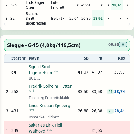
Truls Engen
Løten
2
326
x
49,81
x
x
50,18
x
Olsen
Friidrett
Richard
3
32
Smitt-
Bøler IF
25,64
26,89
28,92
x
x
x
Ingebretsen
Slegge - G-15 (4,0kg/119,5cm)
09:50
⊞
Startnr
Navn
SB
PB
Res
Sigurd Smitt-
1
64
stat
41,07
41,07
37,97
Ingebretsen
BUL, IL i
Fredrik Solheim Hytten
2
558
stat
33,50
33,50
33,74
PB
Tønsberg Friidrettsklubb
Linus Kristian Kjølberg
3
431
stat
26,88
26,88
28,41
PB
Romerike Friidrett
Sakarias Eirik Fjell
1
249
stat
21,55
Walhovd