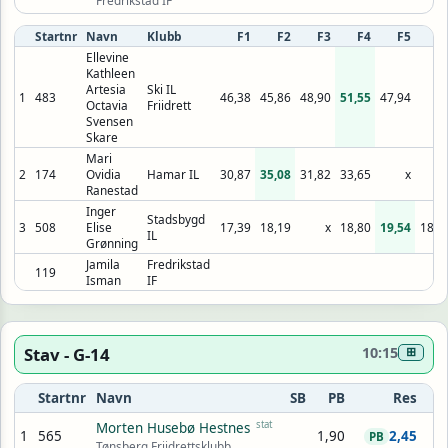
Fredrikstad IF
Startnr
Navn
Klubb
F1
F2
F3
F4
F5
F
Ellevine
Kathleen
Artesia
Ski IL
1
483
46,38
45,86
48,90
51,55
47,94
Octavia
Friidrett
Svensen
Skare
Mari
2
174
Ovidia
Hamar IL
30,87
35,08
31,82
33,65
x
Ranestad
Inger
Stadsbygd
3
508
Elise
17,39
18,19
x
18,80
19,54
18,8
IL
Grønning
Jamila
Fredrikstad
119
Isman
IF
Stav - G-14
10:15
⊞
Startnr
Navn
SB
PB
Res
stat
Morten Husebø Hestnes
1
565
1,90
2,45
PB
Tønsberg Friidrettsklubb