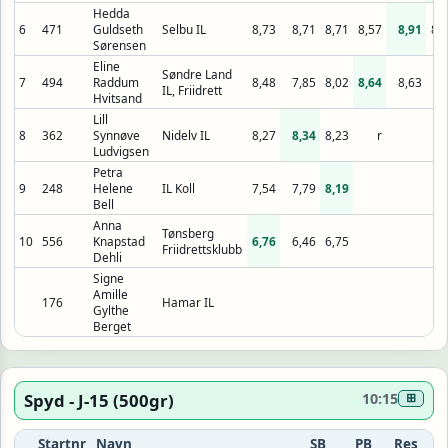
Hedda
6
471
Guldseth
Selbu IL
8,73
8,71
8,71
8,57
8,91
8,
Sørensen
Eline
Søndre Land
7
494
Raddum
8,48
7,85
8,02
8,64
8,63
IL, Friidrett
Hvitsand
Lill
8
362
Synnøve
Nidelv IL
8,27
8,34
8,23
r
Ludvigsen
Petra
9
248
Helene
IL Koll
7,54
7,79
8,19
Bell
Anna
Tønsberg
10
556
Knapstad
6,76
6,46
6,75
Friidrettsklubb
Dehli
Signe
Amille
176
Hamar IL
Gylthe
Berget
Spyd - J-15 (500gr)
10:15
⊞
Startnr
Navn
SB
PB
Res