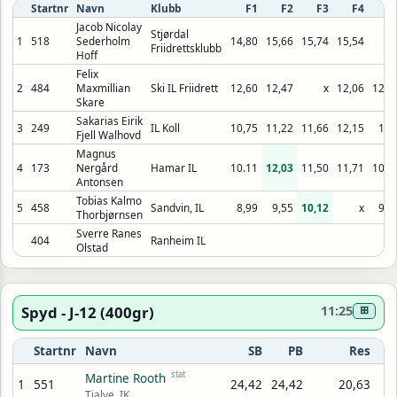
Startnr
Navn
Klubb
F1
F2
F3
F4
F
Jacob Nicolay
Stjørdal
1
518
Sederholm
14,80
15,66
15,74
15,54
Friidrettsklubb
Hoff
Felix
2
484
Maxmillian
Ski IL Friidrett
12,60
12,47
x
12,06
12,2
Skare
Sakarias Eirik
3
249
IL Koll
10,75
11,22
11,66
12,15
12,
Fjell Walhovd
Magnus
4
173
Nergård
Hamar IL
10.11
12,03
11,50
11,71
10,8
Antonsen
Tobias Kalmo
5
458
Sandvin, IL
8,99
9,55
10,12
x
9,1
Thorbjørnsen
Sverre Ranes
404
Ranheim IL
Olstad
Spyd - J-12 (400gr)
11:25
⊞
Startnr
Navn
SB
PB
Res
stat
Martine Rooth
1
551
24,42
24,42
20,63
Tjalve, IK