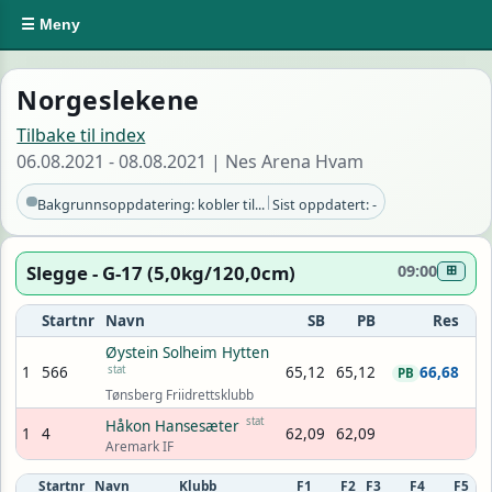
☰ Meny
Norgeslekene
Tilbake til index
06.08.2021 - 08.08.2021 | Nes Arena Hvam
|
Bakgrunnsoppdatering: kobler til...
Sist oppdatert: -
Slegge - G-17 (5,0kg/120,0cm)
09:00
⊞
Startnr
Navn
SB
PB
Res
Øystein Solheim Hytten
1
566
stat
65,12
65,12
66,68
PB
Tønsberg Friidrettsklubb
stat
Håkon Hansesæter
1
4
62,09
62,09
Aremark IF
Startnr
Navn
Klubb
F1
F2
F3
F4
F5
F