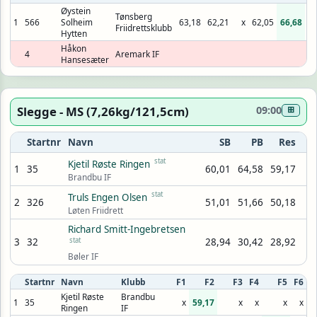
Øystein
Tønsberg
1
566
Solheim
63,18
62,21
x
62,05
66,68
Friidrettsklubb
Hytten
Håkon
4
Aremark IF
Hansesæter
Slegge - MS (7,26kg/121,5cm)
09:00
⊞
Startnr
Navn
SB
PB
Res
stat
Kjetil Røste Ringen
1
35
60,01
64,58
59,17
Brandbu IF
stat
Truls Engen Olsen
2
326
51,01
51,66
50,18
Løten Friidrett
Richard Smitt-Ingebretsen
3
32
stat
28,94
30,42
28,92
Bøler IF
Startnr
Navn
Klubb
F1
F2
F3
F4
F5
F6
Kjetil Røste
Brandbu
1
35
x
59,17
x
x
x
x
Ringen
IF