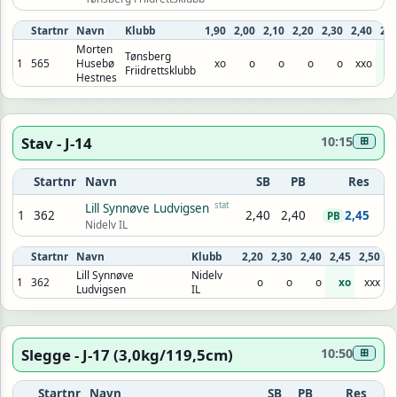
Startnr
Navn
Klubb
1,90
2,00
2,10
2,20
2,30
2,40
2,4
Morten
Tønsberg
1
565
Husebø
xo
o
o
o
o
xxo
x
Friidrettsklubb
Hestnes
Stav - J-14
10:15
⊞
Startnr
Navn
SB
PB
Res
stat
Lill Synnøve Ludvigsen
1
362
2,40
2,40
2,45
PB
Nidelv IL
Startnr
Navn
Klubb
2,20
2,30
2,40
2,45
2,50
Lill Synnøve
Nidelv
1
362
o
o
o
xo
xxx
Ludvigsen
IL
Slegge - J-17 (3,0kg/119,5cm)
10:50
⊞
Startnr
Navn
SB
PB
Res