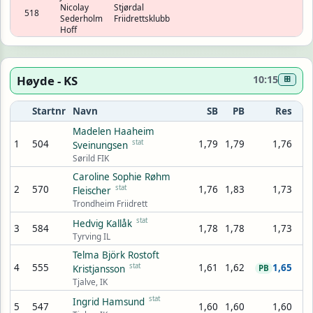
Nicolay
Stjørdal
518
Sederholm
Friidrettsklubb
Hoff
Høyde - KS
10:15
⊞
Startnr
Navn
SB
PB
Res
Madelen Haaheim
1
504
stat
1,79
1,79
1,76
Sveinungsen
Sørild FIK
Caroline Sophie Røhm
2
570
stat
1,76
1,83
1,73
Fleischer
Trondheim Friidrett
stat
Hedvig Kallåk
3
584
1,78
1,78
1,73
Tyrving IL
Telma Björk Rostoft
4
555
stat
1,61
1,62
1,65
Kristjansson
PB
Tjalve, IK
stat
Ingrid Hamsund
5
547
1,60
1,60
1,60