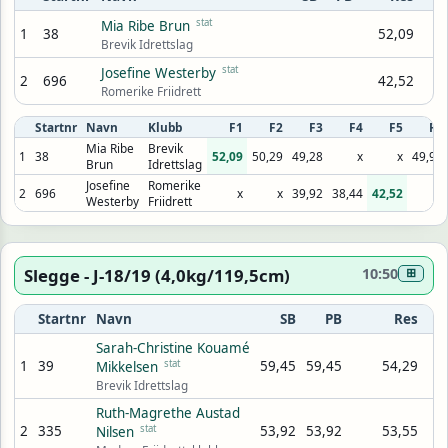
stat
Mia Ribe Brun
1
38
52,09
Brevik Idrettslag
stat
Josefine Westerby
2
696
42,52
Romerike Friidrett
Startnr
Navn
Klubb
F1
F2
F3
F4
F5
F6
Mia Ribe
Brevik
1
38
52,09
50,29
49,28
x
x
49,98
Brun
Idrettslag
Josefine
Romerike
2
696
x
x
39,92
38,44
42,52
x
Westerby
Friidrett
Slegge - J-18/19 (4,0kg/119,5cm)
10:50
⊞
Startnr
Navn
SB
PB
Res
Sarah-Christine Kouamé
1
39
stat
59,45
59,45
54,29
Mikkelsen
Brevik Idrettslag
Ruth-Magrethe Austad
2
335
stat
53,92
53,92
53,55
Nilsen