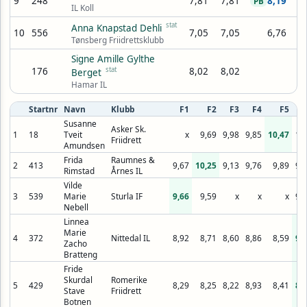
9
248
7,81
7,81
8,19
PB
IL Koll
stat
Anna Knapstad Dehli
10
556
7,05
7,05
6,76
Tønsberg Friidrettsklubb
Signe Amille Gylthe
176
stat
8,02
8,02
Berget
Hamar IL
Startnr
Navn
Klubb
F1
F2
F3
F4
F5
F
Susanne
Asker Sk.
1
18
Tveit
x
9,69
9,98
9,85
10,47
10
Friidrett
Amundsen
Frida
Raumnes &
2
413
9,67
10,25
9,13
9,76
9,89
9,
Rimstad
Årnes IL
Vilde
3
539
Marie
Sturla IF
9,66
9,59
x
x
x
9,
Nebell
Linnea
Marie
4
372
Nittedal IL
8,92
8,71
8,60
8,86
8,59
9,
Zacho
Bratteng
Fride
Skurdal
Romerike
5
429
8,29
8,25
8,22
8,93
8,41
8,
Stave
Friidrett
Botnen