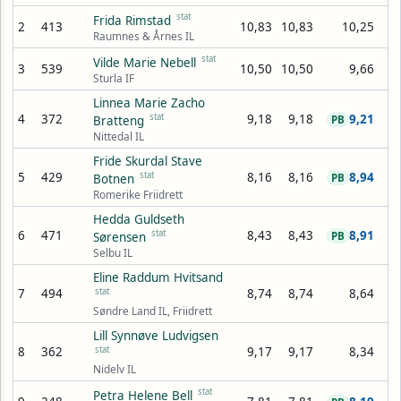
stat
Frida Rimstad
2
413
10,83
10,83
10,25
Raumnes & Årnes IL
stat
Vilde Marie Nebell
3
539
10,50
10,50
9,66
Sturla IF
Linnea Marie Zacho
4
372
stat
9,18
9,18
9,21
Bratteng
PB
Nittedal IL
Fride Skurdal Stave
5
429
stat
8,16
8,16
8,94
Botnen
PB
Romerike Friidrett
Hedda Guldseth
6
471
stat
8,43
8,43
8,91
Sørensen
PB
Selbu IL
Eline Raddum Hvitsand
7
494
stat
8,74
8,74
8,64
Søndre Land IL, Friidrett
Lill Synnøve Ludvigsen
8
362
stat
9,17
9,17
8,34
Nidelv IL
stat
Petra Helene Bell