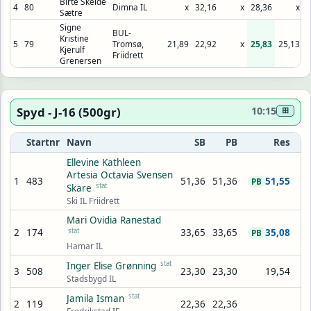
Birte Skeide
4
80
Dimna IL
x
32,16
x
28,36
x
3
Sætre
Signe
BUL-
Kristine
5
79
Tromsø,
21,89
22,92
x
25,83
25,13
2
Kjerulf
Friidrett
Grenersen
Spyd - J-16 (500gr)
10:15
⊞
Startnr
Navn
SB
PB
Res
Ellevine Kathleen
Artesia Octavia Svensen
1
483
51,36
51,36
51,55
PB
stat
Skare
Ski IL Friidrett
Mari Ovidia Ranestad
2
174
stat
33,65
33,65
35,08
PB
Hamar IL
stat
Inger Elise Grønning
3
508
23,30
23,30
19,54
Stadsbygd IL
stat
Jamila Isman
2
119
22,36
22,36