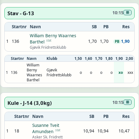
Stav - G-13
10:15
⊞
Startnr
Navn
SB
PB
Res
William Berny Waarnes
1
136
stat
1,70
1,70
1,90
Barthel
PB
Gjøvik Friidrettsklubb
Startnr
Navn
Klubb
1,50
1,60
1,70
1,80
1,90
2,00
William
Berny
Gjøvik
1
136
o
o
o
o
xo
xxx
Waarnes
Friidrettsklubb
Barthel
Kule - J-14 (3,0kg)
10:15
⊞
Startnr
Navn
SB
PB
Res
Susanne Tveit
1
18
stat
10,94
10,94
10,47
Amundsen
Asker Sk. Friidrett