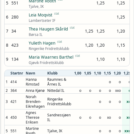
Martine Rooth
5
551
1,25
1,25
Tjalve, IK
stat
Leia Moqvist
6
280
1,25
Lambertseter IF
stat
Thea Haugen Skårild
7
34
1,25
1,25
1,20
Børsa IL
stat
Yulieth Hagen
8
423
1,20
1,20
1,15
Ringerike Friidrettsklubb
stat
Maria Waarnes Barthel
9
134
1,10
1,10
Gjøvik Friidrettsklubb
Startnr
Navn
Klubb
1,00
1,05
1,10
1,15
1,20
1,25
Hanna
Raumnes &
1
414
o
o
o
Rimstad
Årnes IL
2
364
Anna Kjønø
Nittedal IL
o
o
o
o
xxo
o
Norah
Ringerike
3
421
Brenden-
o
o
o
xo
Friidrettsklubb
Eikrehagen
Agnes
Sandnessjøen
4
450
Therese
o
o
o
xo
o
xo
IL
Eriksen
Martine
5
551
Tjalve, IK
o
o
o
xxo
Rooth