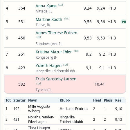
stat
Anna Kjønø
4
364
9,24
9,24
+1.3
9
Nittedal IL
stat
Martine Rooth
5
551
9,56
9,56
+1.3
9
PB
Tjalve, IK
Agnes Therese Eriksen
6
450
stat
9,53
9,53
+1.3
9
Sandnessjøen IL
stat
Kristina Mazur Ihler
7
261
9,2
9,2
+1.3
9
Kongsberg IF
stat
Yulieth Hagen
8
423
9,1
9,1
+1.3
9
Ringerike Friidrettsklubb
Frida Sønsteby-Larsen
582
stat
10,41
Tyrving IL
Tot
Startnr
Navn
Klubb
Heat
Plass
Res
Mille Augusta
1
192
Herkules Friidrett
2
1
9,10
Wiborg
Norah Brenden-
Ringerike
2
421
2
2
9,13
Eikrehagen
Friidrettsklubb
Thea Haugen
3
34
Børsa IL
2
3
9,25