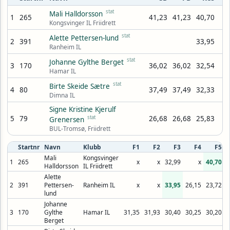
stat
Mali Halldorsson
1
265
41,23
41,23
40,70
Kongsvinger IL Friidrett
stat
Alette Pettersen-lund
2
391
33,95
Ranheim IL
stat
Johanne Gylthe Berget
3
170
36,02
36,02
32,54
Hamar IL
stat
Birte Skeide Sætre
4
80
37,49
37,49
32,33
Dimna IL
Signe Kristine Kjerulf
5
79
stat
26,68
26,68
25,83
Grenersen
BUL-Tromsø, Friidrett
Startnr
Navn
Klubb
F1
F2
F3
F4
F5
Mali
Kongsvinger
1
265
x
x
32,99
x
40,70
3
Halldorsson
IL Friidrett
Alette
2
391
Pettersen-
Ranheim IL
x
x
33,95
26,15
23,72
2
lund
Johanne
3
170
Gylthe
Hamar IL
31,35
31,93
30,40
30,25
30,20
3
Berget