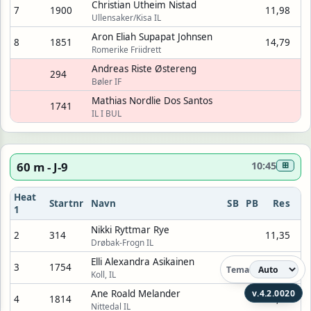
Christian Utheim Nistad
7
1900
11,98
Ullensaker/Kisa IL
Aron Eliah Supapat Johnsen
8
1851
14,79
Romerike Friidrett
Andreas Riste Østereng
294
Bøler IF
Mathias Nordlie Dos Santos
1741
IL I BUL
60 m - J-9
10:45
⊞
Heat
Startnr
Navn
SB
PB
Res
1
Nikki Ryttmar Rye
2
314
11,35
Drøbak-Frogn IL
Elli Alexandra Asikainen
3
1754
10,64
Tema
Koll, IL
v.4.2.0020
Ane Roald Melander
4
1814
11,69
Nittedal IL