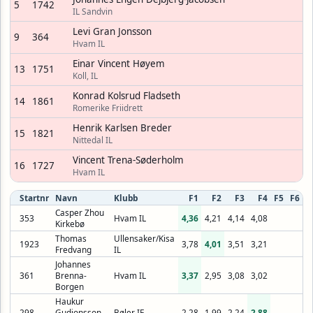
5
1742
IL Sandvin
Levi Gran Jonsson
9
364
Hvam IL
Einar Vincent Høyem
13
1751
Koll, IL
Konrad Kolsrud Fladseth
14
1861
Romerike Friidrett
Henrik Karlsen Breder
15
1821
Nittedal IL
Vincent Trena-Søderholm
16
1727
Hvam IL
Startnr
Navn
Klubb
F1
F2
F3
F4
F5
F6
Casper Zhou
353
Hvam IL
4,36
4,21
4,14
4,08
Kirkebø
Thomas
Ullensaker/Kisa
1923
3,78
4,01
3,51
3,21
Fredvang
IL
Johannes
361
Brenna-
Hvam IL
3,37
2,95
3,08
3,02
Borgen
Haukur
298
Gudjonsson
Bøler IF
2,28
1,99
2,24
2,88