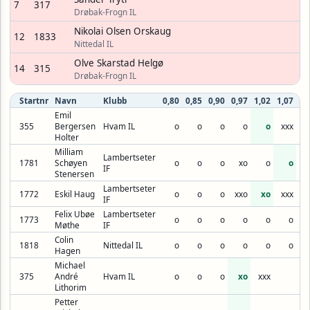
7
317
Drøbak-Frogn IL
Nikolai Olsen Orskaug
12
1833
Nittedal IL
Olve Skarstad Helgø
14
315
Drøbak-Frogn IL
Startnr
Navn
Klubb
0,80
0,85
0,90
0,97
1,02
1,07
1,
Emil
355
Bergersen
Hvam IL
o
o
o
o
o
xxx
Holter
Milliam
Lambertseter
1781
Schøyen
o
o
o
xo
o
o
x
IF
Stenersen
Lambertseter
1772
Eskil Haug
o
o
o
xxo
xo
xxx
IF
Felix Ubøe
Lambertseter
1773
o
o
o
o
o
o
Møthe
IF
Colin
1818
Nittedal IL
o
o
o
o
o
o
Hagen
Michael
375
André
Hvam IL
o
o
o
xo
xxx
Lithorim
Petter