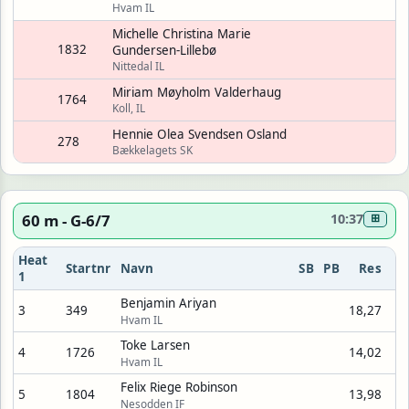
Hvam IL
Michelle Christina Marie
1832
Gundersen-Lillebø
Nittedal IL
Miriam Møyholm Valderhaug
1764
Koll, IL
Hennie Olea Svendsen Osland
278
Bækkelagets SK
60 m - G-6/7
10:37
⊞
Heat
Startnr
Navn
SB
PB
Res
1
Benjamin Ariyan
3
349
18,27
Hvam IL
Toke Larsen
4
1726
14,02
Hvam IL
Felix Riege Robinson
5
1804
13,98
Nesodden IF