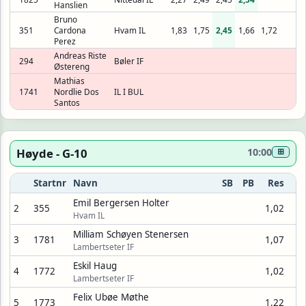
Hanslien
Bruno
351
Cardona
Hvam IL
1,83
1,75
2,45
1,66
1,72
Perez
Andreas Riste
294
Bøler IF
Østereng
Mathias
1741
Nordlie Dos
IL I BUL
Santos
Høyde - G-10
10:00
⊞
Startnr
Navn
SB
PB
Res
Emil Bergersen Holter
2
355
1,02
Hvam IL
Milliam Schøyen Stenersen
3
1781
1,07
Lambertseter IF
Eskil Haug
4
1772
1,02
Lambertseter IF
Felix Ubøe Møthe
5
1773
1,22