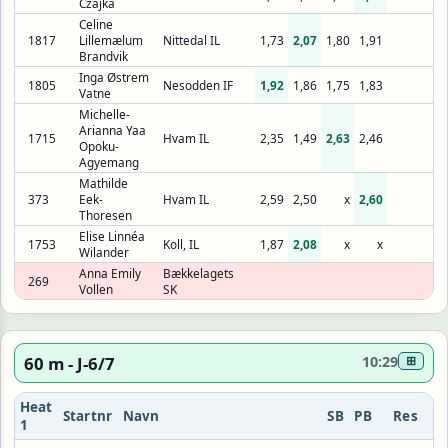
Czajka
Celine
1817
Lillemælum
Nittedal IL
1,73
2,07
1,80
1,91
Brandvik
Inga Østrem
1805
Nesodden IF
1,92
1,86
1,75
1,83
Vatne
Michelle-
Arianna Yaa
1715
Hvam IL
2,35
1,49
2,63
2,46
Opoku-
Agyemang
Mathilde
373
Eek-
Hvam IL
2,59
2,50
x
2,60
Thoresen
Elise Linnéa
1753
Koll, IL
1,87
2,08
x
x
Wilander
Anna Emily
Bækkelagets
269
Vollen
SK
60 m - J-6/7
10:29
⊞
Heat
Startnr
Navn
SB
PB
Res
1