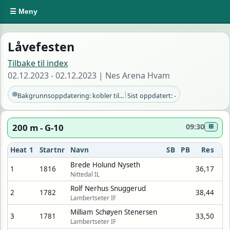
☰ Meny
Låvefesten
Tilbake til index
02.12.2023 - 02.12.2023 | Nes Arena Hvam
|
Bakgrunnsoppdatering: kobler til...
Sist oppdatert: -
200 m - G-10
09:30
⊞
Heat 1
Startnr
Navn
SB
PB
Res
Brede Holund Nyseth
1
1816
36,17
Nittedal IL
Rolf Nerhus Snuggerud
2
1782
38,44
Lambertseter IF
Milliam Schøyen Stenersen
3
1781
33,50
Lambertseter IF