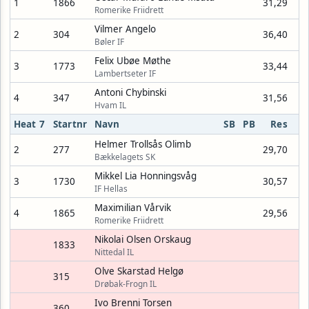
1
1866
31,29
Romerike Friidrett
Vilmer Angelo
2
304
36,40
Bøler IF
Felix Ubøe Møthe
3
1773
33,44
Lambertseter IF
Antoni Chybinski
4
347
31,56
Hvam IL
Heat 7
Startnr
Navn
SB
PB
Res
Helmer Trollsås Olimb
2
277
29,70
Bækkelagets SK
Mikkel Lia Honningsvåg
3
1730
30,57
IF Hellas
Maximilian Vårvik
4
1865
29,56
Romerike Friidrett
Nikolai Olsen Orskaug
1833
Nittedal IL
Olve Skarstad Helgø
315
Drøbak-Frogn IL
Ivo Brenni Torsen
360