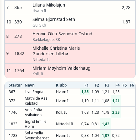
Liliana Mikolajun
7
365
2,28
Hvam IL
Selma Bjørnstad Seth
10
330
1,87
Gui SKb
Hennie Olea Svendsen Osland
8
278
Bækkelagets SK
Michelle Christina Marie
9
1832
Gundersen-Lillebø
Nittedal IL
Miriam Møyholm Valderhaug
11
1764
Koll, IL
Startnr
Navn
Klubb
F1
F2
F3
F4
F5
F6
367
Live Engdal
Hvam IL
1,35
1,09
1,21
1,25
Mathilde Aas
372
Hvam IL
1,19
1,11
1,08
1,21
Kalstad
Anni Sofia
1746
Koll, IL
1,63
1,23
1,78
2,33
Asikainen
Ingrid Emilie
1823
Nittedal IL
0,74
0,81
1,42
Holm
Sol Amelia
1723
Hvam IL
0,83
1,04
1,07
0,72
Svendsberget