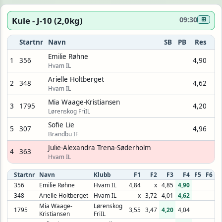
Kule - J-10 (2,0kg)
09:30
⊞
Startnr
Navn
SB
PB
Res
Emilie Røhne
1
356
4,90
Hvam IL
Arielle Holtberget
2
348
4,62
Hvam IL
Mia Waage-Kristiansen
3
1795
4,20
Lørenskog FriIL
Sofie Lie
5
307
4,96
Brandbu IF
Julie-Alexandra Trena-Søderholm
4
363
Hvam IL
Startnr
Navn
Klubb
F1
F2
F3
F4
F5
F6
356
Emilie Røhne
Hvam IL
4,84
x
4,85
4,90
348
Arielle Holtberget
Hvam IL
x
3,72
4,01
4,62
Mia Waage-
Lørenskog
1795
3,55
3,47
4,20
4,04
Kristiansen
FriIL