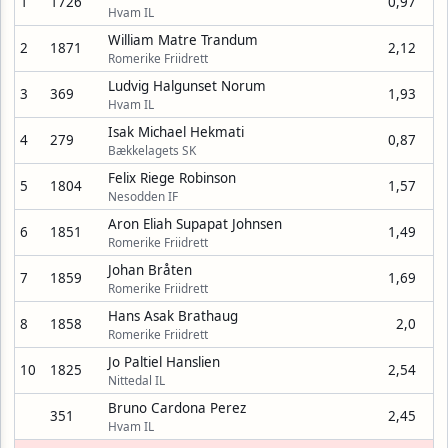
1
1726
0,97
Hvam IL
William Matre Trandum
2
1871
2,12
Romerike Friidrett
Ludvig Halgunset Norum
3
369
1,93
Hvam IL
Isak Michael Hekmati
4
279
0,87
Bækkelagets SK
Felix Riege Robinson
5
1804
1,57
Nesodden IF
Aron Eliah Supapat Johnsen
6
1851
1,49
Romerike Friidrett
Johan Bråten
7
1859
1,69
Romerike Friidrett
Hans Asak Brathaug
8
1858
2,0
Romerike Friidrett
Jo Paltiel Hanslien
10
1825
2,54
Nittedal IL
Bruno Cardona Perez
351
2,45
Hvam IL