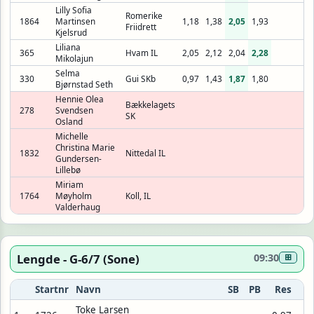
Lilly Sofia
Romerike
1864
Martinsen
1,18
1,38
2,05
1,93
Friidrett
Kjelsrud
Liliana
365
Hvam IL
2,05
2,12
2,04
2,28
Mikolajun
Selma
330
Gui SKb
0,97
1,43
1,87
1,80
Bjørnstad Seth
Hennie Olea
Bækkelagets
278
Svendsen
SK
Osland
Michelle
Christina Marie
1832
Nittedal IL
Gundersen-
Lillebø
Miriam
1764
Møyholm
Koll, IL
Valderhaug
Lengde - G-6/7 (Sone)
09:30
⊞
Startnr
Navn
SB
PB
Res
Toke Larsen