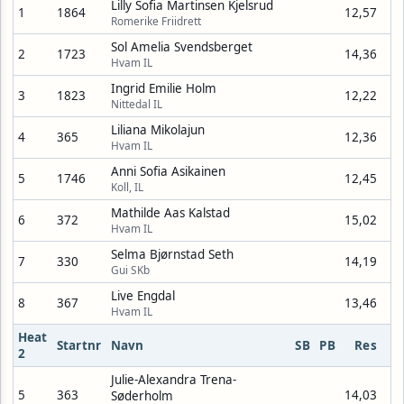
Lilly Sofia Martinsen Kjelsrud
1
1864
12,57
Romerike Friidrett
Sol Amelia Svendsberget
2
1723
14,36
Hvam IL
Ingrid Emilie Holm
3
1823
12,22
Nittedal IL
Liliana Mikolajun
4
365
12,36
Hvam IL
Anni Sofia Asikainen
5
1746
12,45
Koll, IL
Mathilde Aas Kalstad
6
372
15,02
Hvam IL
Selma Bjørnstad Seth
7
330
14,19
Gui SKb
Live Engdal
8
367
13,46
Hvam IL
Heat
Startnr
Navn
SB
PB
Res
2
Julie-Alexandra Trena-
5
363
14,03
Søderholm