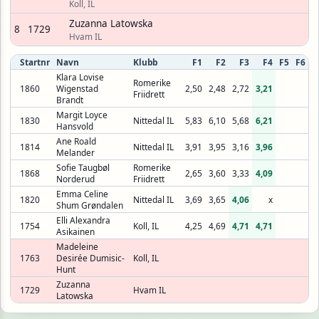
Koll, IL
Zuzanna Latowska
8
1729
Hvam IL
Startnr
Navn
Klubb
F1
F2
F3
F4
F5
F6
Klara Lovise
Romerike
1860
Wigenstad
2,50
2,48
2,72
3,21
Friidrett
Brandt
Margit Loyce
1830
Nittedal IL
5,83
6,10
5,68
6,21
Hansvold
Ane Roald
1814
Nittedal IL
3,91
3,95
3,16
3,96
Melander
Sofie Taugbøl
Romerike
1868
2,65
3,60
3,33
4,09
Norderud
Friidrett
Emma Celine
1820
Nittedal IL
3,69
3,65
4,06
x
Shum Grøndalen
Elli Alexandra
1754
Koll, IL
4,25
4,69
4,71
4,71
Asikainen
Madeleine
1763
Desirée Dumisic-
Koll, IL
Hunt
Zuzanna
1729
Hvam IL
Latowska