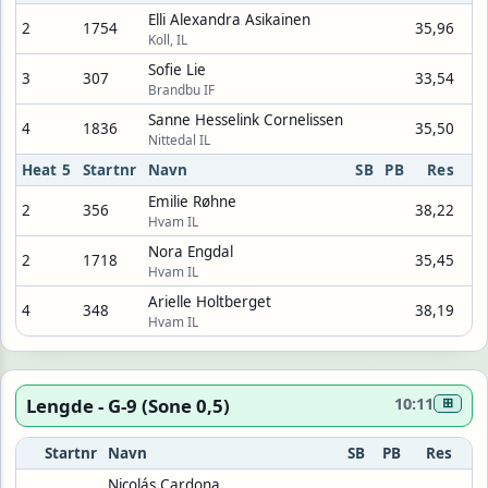
Elli Alexandra Asikainen
2
1754
35,96
Koll, IL
Sofie Lie
3
307
33,54
Brandbu IF
Sanne Hesselink Cornelissen
4
1836
35,50
Nittedal IL
Heat 5
Startnr
Navn
SB
PB
Res
Emilie Røhne
2
356
38,22
Hvam IL
Nora Engdal
2
1718
35,45
Hvam IL
Arielle Holtberget
4
348
38,19
Hvam IL
Lengde - G-9 (Sone 0,5)
10:11
⊞
Startnr
Navn
SB
PB
Res
Nicolás Cardona