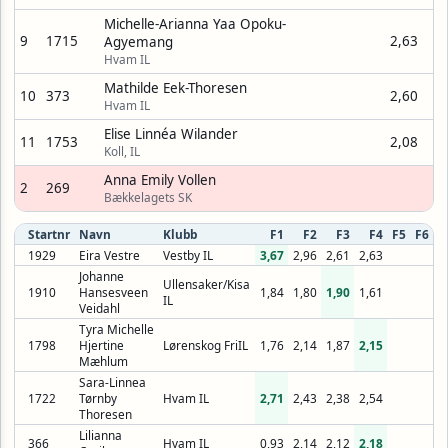
Michelle-Arianna Yaa Opoku-
9
1715
2,63
Agyemang
Hvam IL
Mathilde Eek-Thoresen
10
373
2,60
Hvam IL
Elise Linnéa Wilander
11
1753
2,08
Koll, IL
Anna Emily Vollen
2
269
Bækkelagets SK
Startnr
Navn
Klubb
F1
F2
F3
F4
F5
F6
1929
Eira Vestre
Vestby IL
3,67
2,96
2,61
2,63
Johanne
Ullensaker/Kisa
1910
Hansesveen
1,84
1,80
1,90
1,61
IL
Veidahl
Tyra Michelle
1798
Hjertine
Lørenskog FriIL
1,76
2,14
1,87
2,15
Mæhlum
Sara-Linnea
1722
Tørnby
Hvam IL
2,71
2,43
2,38
2,54
Thoresen
Lilianna
366
Hvam IL
0,93
2,14
2,12
2,18