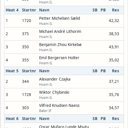
Hvam IL
Heat 4
Startnr
Navn
SB
PB
Res
Petter Michelsen Sælid
1
1720
42,32
Hvam IL
Michael André Lithorim
2
375
38,53
Hvam IL
Benjamin Zhou Kirkebø
3
350
43,91
Hvam IL
Emil Bergersen Holter
4
355
35,02
Hvam IL
Heat 5
Startnr
Navn
SB
PB
Res
Alexander Czajka
2
344
37,21
Hvam IL
Wiktor Chybinski
3
1728
35,76
Hvam IL
Vilfred Knudsen Naess
4
303
34,57
Bøler IF
Heat 6
Startnr
Navn
SB
PB
Res
Oscar Mufaro Lunde Msutu