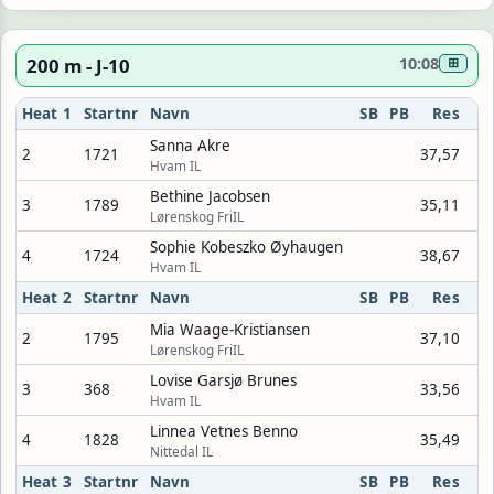
200 m - J-10
10:08
⊞
Heat 1
Startnr
Navn
SB
PB
Res
Sanna Akre
2
1721
37,57
Hvam IL
Bethine Jacobsen
3
1789
35,11
Lørenskog FriIL
Sophie Kobeszko Øyhaugen
4
1724
38,67
Hvam IL
Heat 2
Startnr
Navn
SB
PB
Res
Mia Waage-Kristiansen
2
1795
37,10
Lørenskog FriIL
Lovise Garsjø Brunes
3
368
33,56
Hvam IL
Linnea Vetnes Benno
4
1828
35,49
Nittedal IL
Heat 3
Startnr
Navn
SB
PB
Res