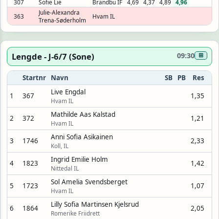
307
Sofie Lie
Brandbu IF
4,69
4,37
4,89
4,96
Julie-Alexandra
363
Hvam IL
Trena-Søderholm
Lengde - J-6/7 (Sone)
09:30
⊞
Startnr
Navn
SB
PB
Res
Live Engdal
1
367
1,35
Hvam IL
Mathilde Aas Kalstad
2
372
1,21
Hvam IL
Anni Sofia Asikainen
3
1746
2,33
Koll, IL
Ingrid Emilie Holm
4
1823
1,42
Nittedal IL
Sol Amelia Svendsberget
5
1723
1,07
Hvam IL
Lilly Sofia Martinsen Kjelsrud
6
1864
2,05
Romerike Friidrett