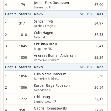
Jesper Fors Gustavsen
4
1791
37,00
Lørenskog FriIL
Heat 2
Startnr
Navn
SB
PB
Res
Sander Tryti
1
317
34,97
Drøbak-Frogn IL
Colin Hagen
2
1818
36,53
Nittedal IL
Christian Breili
3
1845
30,41
Ringerike FIK
Andreas Boman Andersen
4
1850
33,24
Romerike Friidrett
Heat 3
Startnr
Navn
SB
PB
Res
Fillip Matre Trandum
1
1856
33,56
Romerike Friidrett
Kasper Riege Robinson
2
1806
36,54
Nesodden IF
Eskil Haug
3
1772
34,17
Lambertseter IF
Gabriel Tomaszewski
4
358
37,88