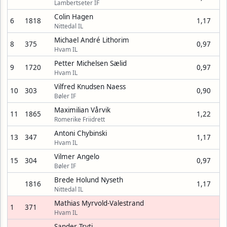
Lambertseter IF
Colin Hagen
6
1818
1,17
Nittedal IL
Michael André Lithorim
8
375
0,97
Hvam IL
Petter Michelsen Sælid
9
1720
0,97
Hvam IL
Vilfred Knudsen Naess
10
303
0,90
Bøler IF
Maximilian Vårvik
11
1865
1,22
Romerike Friidrett
Antoni Chybinski
13
347
1,17
Hvam IL
Vilmer Angelo
15
304
0,97
Bøler IF
Brede Holund Nyseth
1816
1,17
Nittedal IL
Mathias Myrvold-Valestrand
1
371
Hvam IL
Sander Tryti