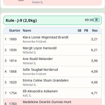
Hvam IL
Kule - J-9 (2,0kg)
09:30
⊞
Startnr
Navn
SB
PB
Res
Klara Lovise Wigenstad Brandt
1
1860
3,21
Romerike Friidrett
Margit Loyce Hansvold
2
1830
6,21
Nittedal IL
Ane Roald Melander
3
1814
3,96
Nittedal IL
Sofie Taugbøl Norderud
4
1868
4,09
Romerike Friidrett
Emma Celine Shum Grøndalen
5
1820
4,06
Nittedal IL
Elli Alexandra Asikainen
7
1754
4,71
Koll, IL
Madeleine Desirée Dumisic-Hunt
6
1763