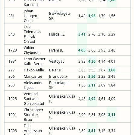
Karlstad
Johan
Bækkelagets
281
Haugen
1,43
1,93
1,79
1,56
SK
Osen
Falk
Tidemann
340
Hurdal IL
3,41
2,76
3,10
3,39
Flesvik-
Ofstad
Wiktor
1728
Hvam IL
4,05
3,66
3,93
3,48
Chybinski
Leon Werner
1931
Vestby IL
3,93
4,30
4,14
4,01
Kallis Berge
297
Håkon Aulie
Bøler IF
3,65
3,53
3,67
3,68
306
Markus Lie
Brandbu IF
3,28
3,56
3,22
3,49
Aleksander
Bækkelagets
268
1,86
2,11
2,09
1,84
Ligeza
SK
Vemund
Ullensaker/Kisa
1925
Santiago
4,45
4,92
4,61
4,09
IL
Gunleiksrud
Christopher
Ullensaker/Kisa
1901
Storaker
2,90
2,81
3,08
3,11
IL
Bruu
Filip
Ullensaker/Kisa
1905
Andersson
2,89
3,51
3,16
3,34
IL