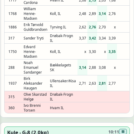
Cardona
William
1768
Henne-
Koll, IL
2,48
2,89
3,14
2,76
Madsen
Erik Tørvold
1886
Tyrving IL
2,62
2,76
2,70
x
Guldbrandsen
Drøbak-Frogn
317
Sander Tryti
3,37
3,42
3,34
3,39
IL
Edvard
1750
Henne-
Koll, IL
x
3,30
x
3,35
Madsen
Noah
Bækkelagets
288
Emanuel
3,14
2,88
3,08
x
SK
Sandanger
Birk
Ullensaker/Kisa
1937
Aleksander
2,71
2,63
2,81
2,77
IL
Haugan
Olve Skarstad
Drøbak-Frogn
315
Helgø
IL
Ivo Brenni
360
Hvam IL
Torsen
Kule - G-8 (2,0kg)
10:11
⊞