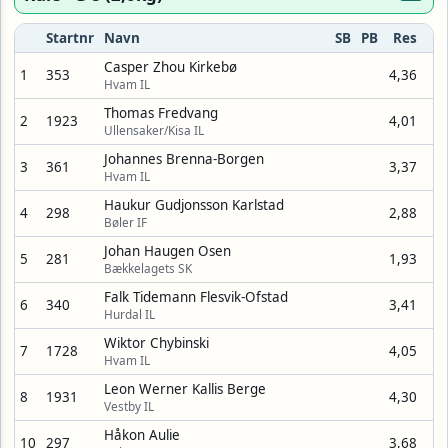
Startnr
Navn
SB
PB
Res
Casper Zhou Kirkebø
1
353
4,36
Hvam IL
Thomas Fredvang
2
1923
4,01
Ullensaker/Kisa IL
Johannes Brenna-Borgen
3
361
3,37
Hvam IL
Haukur Gudjonsson Karlstad
4
298
2,88
Bøler IF
Johan Haugen Osen
5
281
1,93
Bækkelagets SK
Falk Tidemann Flesvik-Ofstad
6
340
3,41
Hurdal IL
Wiktor Chybinski
7
1728
4,05
Hvam IL
Leon Werner Kallis Berge
8
1931
4,30
Vestby IL
Håkon Aulie
10
297
3,68