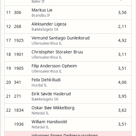
Bøler IF
Markus Lie
11
306
3,56
Brandbu IF
Aleksander Ligeza
12
268
2,11
Bækkelagets SK
Vemund Santiago Gunleiksrud
17
1925
4,92
Ullensaker/Kisa IL
Christopher Storaker Bruu
18
1901
3,11
Ullensaker/Kisa IL
Filip Andersson Opheim
19
1905
3,51
Ullensaker/Kisa IL
Felix Dehli-Rudi
20
341
4,06
Hurdal IL
Eirik Søvde Haslerud
21
271
3,95
Bækkelagets SK
Oskar Bøe Mikkelborg
22
1834
3,62
Nittedal IL
William Handsvold
1936
3,51
Nittedal IL
Johannes Engen Dejbjerg-jacobsen