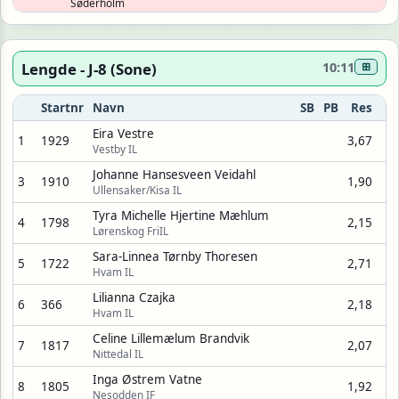
Søderholm
Lengde - J-8 (Sone)
10:11
⊞
Startnr
Navn
SB
PB
Res
Eira Vestre
1
1929
3,67
Vestby IL
Johanne Hansesveen Veidahl
3
1910
1,90
Ullensaker/Kisa IL
Tyra Michelle Hjertine Mæhlum
4
1798
2,15
Lørenskog FriIL
Sara-Linnea Tørnby Thoresen
5
1722
2,71
Hvam IL
Lilianna Czajka
6
366
2,18
Hvam IL
Celine Lillemælum Brandvik
7
1817
2,07
Nittedal IL
Inga Østrem Vatne
8
1805
1,92
Nesodden IF