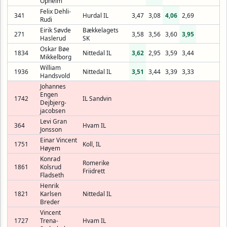
Opheim
Felix Dehli-
341
Hurdal IL
3,47
3,08
4,06
2,69
Rudi
Eirik Søvde
Bækkelagets
271
3,58
3,56
3,60
3,95
Haslerud
SK
Oskar Bøe
1834
Nittedal IL
3,62
2,95
3,59
3,44
Mikkelborg
William
1936
Nittedal IL
3,51
3,44
3,39
3,33
Handsvold
Johannes
Engen
1742
IL Sandvin
Dejbjerg-
jacobsen
Levi Gran
364
Hvam IL
Jonsson
Einar Vincent
1751
Koll, IL
Høyem
Konrad
Romerike
1861
Kolsrud
Friidrett
Fladseth
Henrik
1821
Karlsen
Nittedal IL
Breder
Vincent
1727
Trena-
Hvam IL