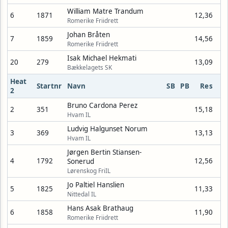
William Matre Trandum
6
1871
12,36
Romerike Friidrett
Johan Bråten
7
1859
14,56
Romerike Friidrett
Isak Michael Hekmati
20
279
13,09
Bækkelagets SK
Heat
Startnr
Navn
SB
PB
Res
2
Bruno Cardona Perez
2
351
15,18
Hvam IL
Ludvig Halgunset Norum
3
369
13,13
Hvam IL
Jørgen Bertin Stiansen-
4
1792
12,56
Sonerud
Lørenskog FriIL
Jo Paltiel Hanslien
5
1825
11,33
Nittedal IL
Hans Asak Brathaug
6
1858
11,90
Romerike Friidrett