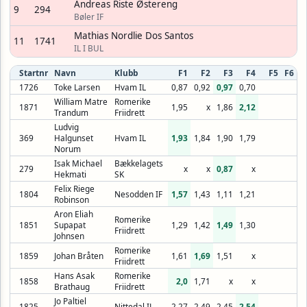
Andreas Riste Østereng
9
294
Bøler IF
Mathias Nordlie Dos Santos
11
1741
IL I BUL
Startnr
Navn
Klubb
F1
F2
F3
F4
F5
F6
1726
Toke Larsen
Hvam IL
0,87
0,92
0,97
0,70
William Matre
Romerike
1871
1,95
x
1,86
2,12
Trandum
Friidrett
Ludvig
369
Halgunset
Hvam IL
1,93
1,84
1,90
1,79
Norum
Isak Michael
Bækkelagets
279
x
x
0,87
x
Hekmati
SK
Felix Riege
1804
Nesodden IF
1,57
1,43
1,11
1,21
Robinson
Aron Eliah
Romerike
1851
Supapat
1,29
1,42
1,49
1,30
Friidrett
Johnsen
Romerike
1859
Johan Bråten
1,61
1,69
1,51
x
Friidrett
Hans Asak
Romerike
1858
2,0
1,71
x
x
Brathaug
Friidrett
Jo Paltiel
1825
Nittedal IL
2,27
2,49
2,45
2,54