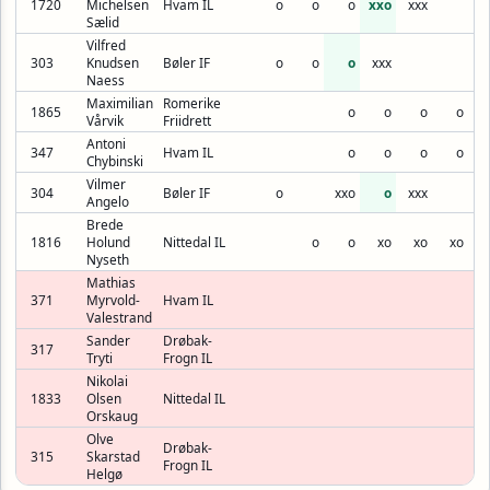
1720
Michelsen
Hvam IL
o
o
o
xxo
xxx
Sælid
Vilfred
303
Knudsen
Bøler IF
o
o
o
xxx
Naess
Maximilian
Romerike
1865
o
o
o
o
Vårvik
Friidrett
Antoni
347
Hvam IL
o
o
o
o
Chybinski
Vilmer
304
Bøler IF
o
xxo
o
xxx
Angelo
Brede
1816
Holund
Nittedal IL
o
o
xo
xo
xo
Nyseth
Mathias
371
Myrvold-
Hvam IL
Valestrand
Sander
Drøbak-
317
Tryti
Frogn IL
Nikolai
1833
Olsen
Nittedal IL
Orskaug
Olve
Drøbak-
315
Skarstad
Frogn IL
Helgø