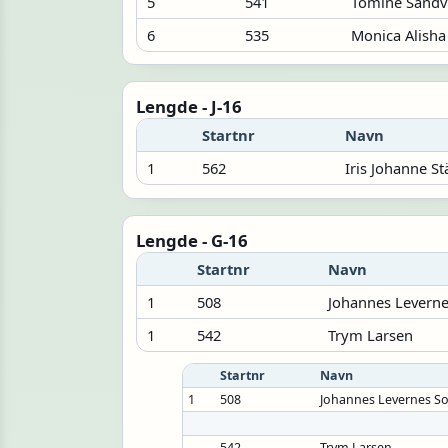
5
541
Tomine Sandv
6
535
Monica Alisha
Lengde - J-16
Startnr
Navn
1
562
Iris Johanne S
Lengde - G-16
Startnr
Navn
1
508
Johannes Leverne
1
542
Trym Larsen
Startnr
Navn
1
508
Johannes Levernes S
542
Trym Larsen