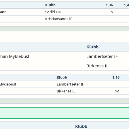
Klubb
1,36
1,
lsand
Sørild FIK
o
Kristiansands IF
Klubb
kman Myklebust
Lambertseter IF
Birkenes IL
Klubb
1,16
Myklebust
Lambertseter IF
Birkenes IL
xo
Klubb