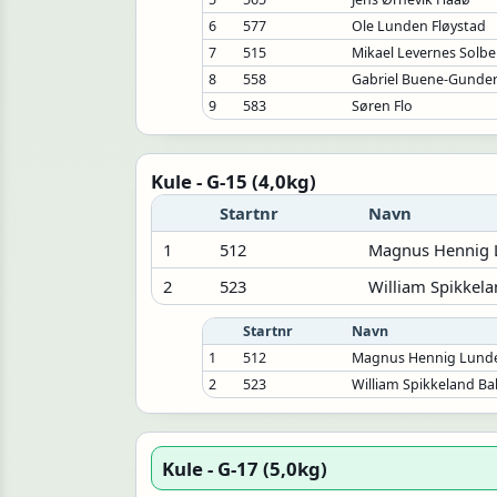
6
577
Ole Lunden Fløystad
7
515
Mikael Levernes Solbe
8
558
Gabriel Buene-Gunde
9
583
Søren Flo
Kule - G-15 (4,0kg)
Startnr
Navn
1
512
Magnus Hennig 
2
523
William Spikkel
Startnr
Navn
1
512
Magnus Hennig Lund
2
523
William Spikkeland B
Kule - G-17 (5,0kg)