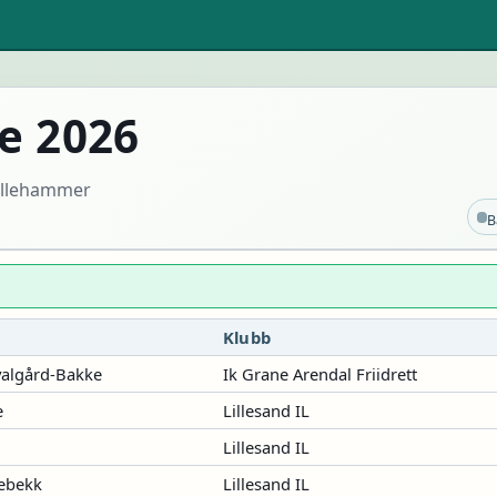
e 2026
Lillehammer
B
Klubb
Hvalgård-Bakke
Ik Grane Arendal Friidrett
e
Lillesand IL
Lillesand IL
lebekk
Lillesand IL