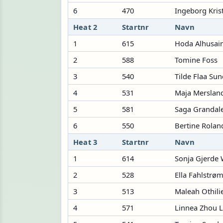
6
470
Ingeborg Kris
Heat 2
Startnr
Navn
1
615
Hoda Alhusai
2
588
Tomine Foss
3
540
Tilde Flaa Sun
4
531
Maja Merslan
5
581
Saga Grandale
6
550
Bertine Rolan
Heat 3
Startnr
Navn
1
614
Sonja Gjerde
2
528
Ella Fahlstrø
3
513
Maleah Othili
4
571
Linnea Zhou 