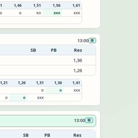
41
1,46
1,51
1,56
1,61
o
o
xo
xxo
xxx
13:00
⊞
SB
PB
Res
1,36
1,26
1,21
1,26
1,31
1,36
1,41
o
o
xxx
o
o
xxx
13:00
⊞
SB
PB
Res