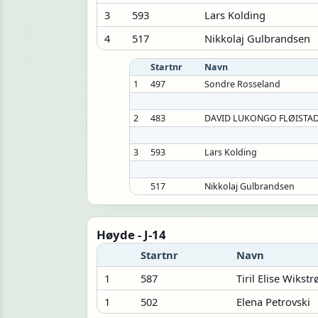
3
593
Lars Kolding
4
517
Nikkolaj Gulbrandsen
Startnr
Navn
1
497
Sondre Rosseland
2
483
DAVID LUKONGO FLØISTA
3
593
Lars Kolding
517
Nikkolaj Gulbrandsen
Høyde - J-14
Startnr
Navn
1
587
Tiril Elise Wikst
1
502
Elena Petrovski