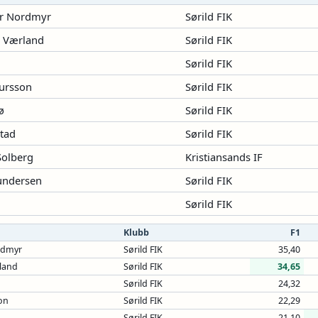
er Nordmyr
Sørild FIK
 Værland
Sørild FIK
Sørild FIK
ursson
Sørild FIK
ø
Sørild FIK
tad
Sørild FIK
Solberg
Kristiansands IF
undersen
Sørild FIK
Sørild FIK
Klubb
F1
rdmyr
Sørild FIK
35,40
land
Sørild FIK
34,65
Sørild FIK
24,32
on
Sørild FIK
22,29
Sørild FIK
21,10