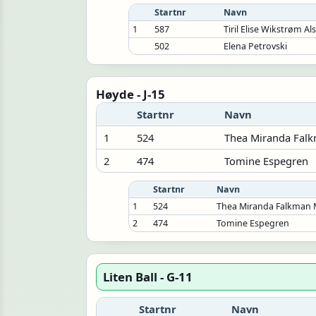
Startnr
Navn
1
587
Tiril Elise Wikstrøm A
502
Elena Petrovski
Høyde - J-15
Startnr
Navn
1
524
Thea Miranda Fal
2
474
Tomine Espegren
Startnr
Navn
1
524
Thea Miranda Falkman 
2
474
Tomine Espegren
Liten Ball - G-11
Startnr
Navn