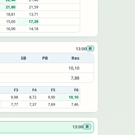
21,80
21,59
18,81
13,71
15,00
17,29
16,90
14,18
13:00
⊞
SB
PB
Res
10,10
7,88
F3
F4
F5
F6
9,98
8,72
9,90
10,10
7,77
7,37
7,69
7,46
13:00
⊞