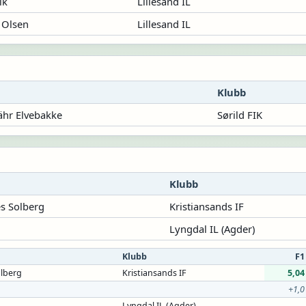
ik
Lillesand IL
 Olsen
Lillesand IL
Klubb
tähr Elvebakke
Sørild FIK
Klubb
s Solberg
Kristiansands IF
Lyngdal IL (Agder)
Klubb
F1
olberg
Kristiansands IF
5,04
+1,0
Lyngdal IL (Agder)