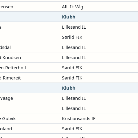
tensen
AIL Ik Våg
Klubb
n
Lillesand IL
Sørild FIK
dsdal
Lillesand IL
d Knudsen
Lillesand IL
n-Retterholt
Sørild FIK
d Rimereit
Sørild FIK
Klubb
 Waage
Lillesand IL
m
Lillesand IL
e Gutvik
Kristiansands IF
Loland
Sørild FIK