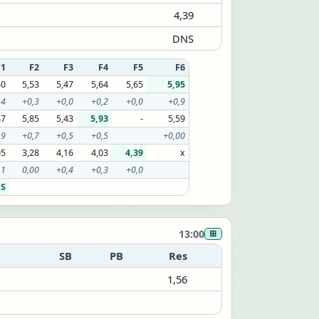
4,39
DNS
F1
F2
F3
F4
F5
F6
50
5,53
5,47
5,64
5,65
5,95
,4
+0,3
+0,0
+0,2
+0,0
+0,9
47
5,85
5,43
5,93
-
5,59
,9
+0,7
+0,5
+0,5
+0,00
05
3,28
4,16
4,03
4,39
x
,1
0,00
+0,4
+0,3
+0,0
S
13:00
⊞
SB
PB
Res
1,56