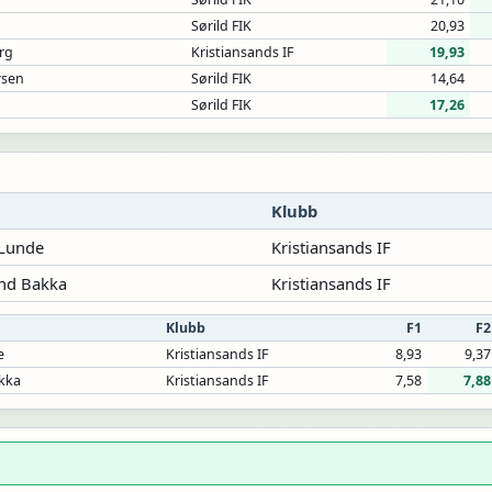
Sørild FIK
20,93
rg
Kristiansands IF
19,93
rsen
Sørild FIK
14,64
Sørild FIK
17,26
Klubb
Lunde
Kristiansands IF
and Bakka
Kristiansands IF
Klubb
F1
F2
e
Kristiansands IF
8,93
9,37
akka
Kristiansands IF
7,58
7,88