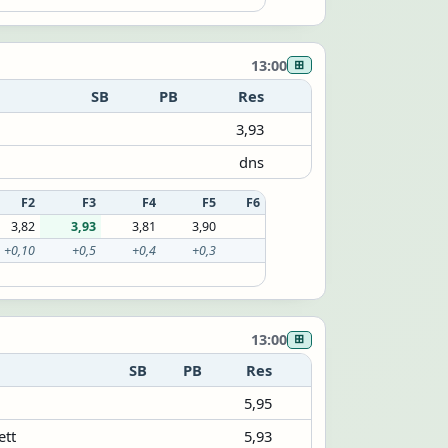
13:00
⊞
SB
PB
Res
3,93
dns
F2
F3
F4
F5
F6
3,82
3,93
3,81
3,90
+0,10
+0,5
+0,4
+0,3
13:00
⊞
SB
PB
Res
5,95
ett
5,93