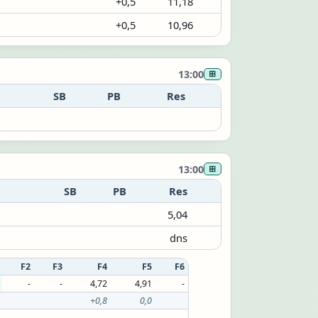
+0,5
11,18
+0,5
10,96
13:00
⊞
SB
PB
Res
13:00
⊞
SB
PB
Res
5,04
dns
F2
F3
F4
F5
F6
-
-
4,72
4,91
-
+0,8
0,0