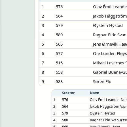
1
576
Olav Émil Leand
2
564
Jakob Häggström
3
579
Øystein Hystad
4
580
Ragnar Eide Svan
5
565
Jens Ørnevik Haa
6
577
Ole Lunden Fløys
7
515
Mikael Levernes 
8
558
Gabriel Buene-G
9
583
Søren Flo
Startnr
Navn
1
576
Olav Émil Leander No
2
564
Jakob Häggström Vær
3
579
Øystein Hystad
4
580
Ragnar Eide Svanurss
5
565
Jens Ørnevik Haaø