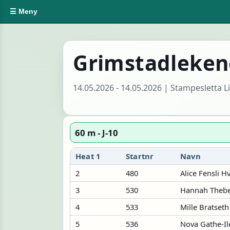
☰ Meny
Grimstadleken
14.05.2026 - 14.05.2026 | Stampesletta 
60 m - J-10
Heat 1
Startnr
Navn
2
480
Alice Fensli 
3
530
Hannah Theb
4
533
Mille Bratseth
5
536
Nova Gathe-I