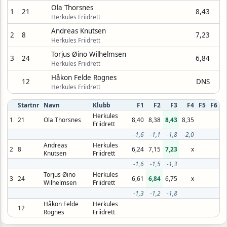
Ola Thorsnes
1
21
8,43
Herkules Friidrett
Andreas Knutsen
2
8
7,23
Herkules Friidrett
Torjus Øino Wilhelmsen
3
24
6,84
Herkules Friidrett
Håkon Felde Rognes
12
DNS
Herkules Friidrett
Startnr
Navn
Klubb
F1
F2
F3
F4
F5
F6
Herkules
1
21
Ola Thorsnes
8,40
8,38
8,43
8,35
Friidrett
-1,6
-1,1
-1,8
-2,0
Andreas
Herkules
2
8
6,24
7,15
7,23
x
Knutsen
Friidrett
-1,6
-1,5
-1,3
Torjus Øino
Herkules
3
24
6,61
6,84
6,75
x
Wilhelmsen
Friidrett
-1,3
-1,2
-1,8
Håkon Felde
Herkules
12
Rognes
Friidrett