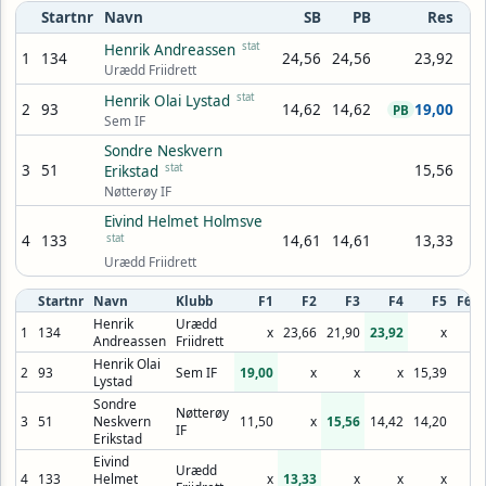
Startnr
Navn
SB
PB
Res
stat
Henrik Andreassen
1
134
24,56
24,56
23,92
Urædd Friidrett
stat
Henrik Olai Lystad
2
93
14,62
14,62
19,00
PB
Sem IF
Sondre Neskvern
3
51
stat
15,56
Erikstad
Nøtterøy IF
Eivind Helmet Holmsve
4
133
stat
14,61
14,61
13,33
Urædd Friidrett
Startnr
Navn
Klubb
F1
F2
F3
F4
F5
F6
Henrik
Urædd
1
134
x
23,66
21,90
23,92
x
Andreassen
Friidrett
Henrik Olai
2
93
Sem IF
19,00
x
x
x
15,39
Lystad
Sondre
Nøtterøy
3
51
Neskvern
11,50
x
15,56
14,42
14,20
IF
Erikstad
Eivind
Urædd
4
133
Helmet
x
13,33
x
x
x