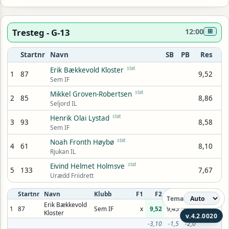
Tresteg - G-13
12:00
⊞
Startnr
Navn
SB
PB
Res
stat
Erik Bækkevold Kloster
1
87
9,52
Sem IF
stat
Mikkel Groven-Robertsen
2
85
8,86
Seljord IL
stat
Henrik Olai Lystad
3
93
8,58
Sem IF
stat
Noah Fronth Høybø
4
61
8,10
Rjukan IL
stat
Eivind Helmet Holmsve
5
133
7,67
Urædd Friidrett
Startnr
Navn
Klubb
F1
F2
F3
F4
F5
F6
Tema
Erik Bækkevold
1
87
Sem IF
x
9,52
9,45
9,37
Kloster
v.4.2.0020
-3,10
-1,5
-2,0