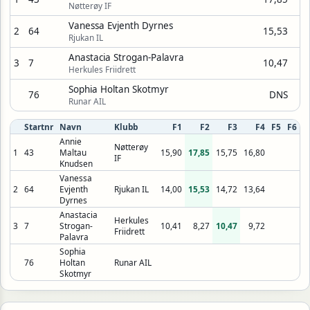
Nøtterøy IF
Vanessa Evjenth Dyrnes
2
64
15,53
Rjukan IL
Anastacia Strogan-Palavra
3
7
10,47
Herkules Friidrett
Sophia Holtan Skotmyr
76
DNS
Runar AIL
Startnr
Navn
Klubb
F1
F2
F3
F4
F5
F6
Annie
Nøtterøy
1
43
Maltau
15,90
17,85
15,75
16,80
IF
Knudsen
Vanessa
2
64
Evjenth
Rjukan IL
14,00
15,53
14,72
13,64
Dyrnes
Anastacia
Herkules
3
7
Strogan-
10,41
8,27
10,47
9,72
Friidrett
Palavra
Sophia
76
Holtan
Runar AIL
Skotmyr