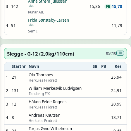
Anna Strøm Juliussen
3
142
stat
15,86
15,78
PB
Runar AIL
Frida Sønsteby-Larsen
4
91
stat
11,79
Sem IF
Slegge - G-12 (2,0kg/110cm)
09:10
⊞
Startnr
Navn
SB
PB
Res
Ola Thorsnes
1
21
25,94
Herkules Friidrett
William Merkesvik Ludvigsen
2
131
24,91
Tønsberg FIK
Håkon Felde Rognes
3
12
20,99
Herkules Friidrett
Andreas Knutsen
4
8
13,71
Herkules Friidrett
Torjus Øino Wilhelmsen
5
24
9,45