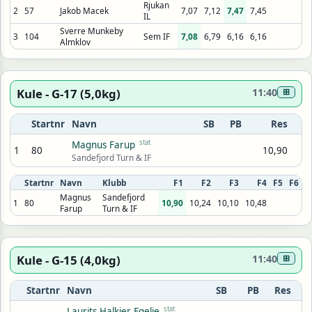
Rjukan
2
57
Jakob Macek
7,07
7,12
7,47
7,45
IL
Sverre Munkeby
3
104
Sem IF
7,08
6,79
6,16
6,16
Almklov
Kule - G-17 (5,0kg)
11:40
⊞
Startnr
Navn
SB
PB
Res
stat
Magnus Farup
1
80
10,90
Sandefjord Turn & IF
Startnr
Navn
Klubb
F1
F2
F3
F4
F5
F6
Magnus
Sandefjord
1
80
10,90
10,24
10,10
10,48
Farup
Turn & IF
Kule - G-15 (4,0kg)
11:40
⊞
Startnr
Navn
SB
PB
Res
stat
Laurits Halkier Egelie