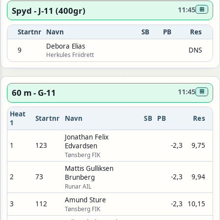
Spyd - J-11 (400gr)
11:45
⊞
Startnr
Navn
SB
PB
Res
Debora Elias
9
DNS
Herkules Friidrett
60 m - G-11
11:45
⊞
Heat
Startnr
Navn
SB
PB
Res
1
Jonathan Felix
1
123
-2,3
9,75
Edvardsen
Tønsberg FIK
Mattis Gulliksen
2
73
-2,3
9,94
Brunberg
Runar AIL
Amund Sture
3
112
-2,3
10,15
Tønsberg FIK