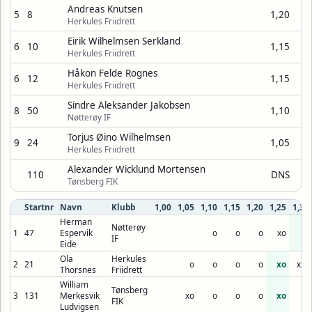
Andreas Knutsen
5
8
1,20
Herkules Friidrett
Eirik Wilhelmsen Serkland
6
10
1,15
Herkules Friidrett
Håkon Felde Rognes
6
12
1,15
Herkules Friidrett
Sindre Aleksander Jakobsen
8
50
1,10
Nøtterøy IF
Torjus Øino Wilhelmsen
9
24
1,05
Herkules Friidrett
Alexander Wicklund Mortensen
110
DNS
Tønsberg FIK
Startnr
Navn
Klubb
1,00
1,05
1,10
1,15
1,20
1,25
1,30
Herman
Nøtterøy
1
47
Espervik
o
o
o
xo
o
IF
Eide
Ola
Herkules
2
21
o
o
o
o
xo
xxx
Thorsnes
Friidrett
William
Tønsberg
3
131
Merkesvik
xo
o
o
o
xo
FIK
Ludvigsen