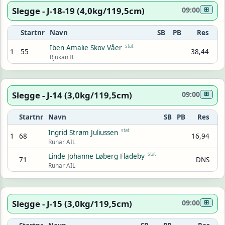
Slegge - J-18-19 (4,0kg/119,5cm)
09:00
⊞
Startnr
Navn
SB
PB
Res
stat
Iben Amalie Skov Våer
1
55
38,44
Rjukan IL
Slegge - J-14 (3,0kg/119,5cm)
09:00
⊞
Startnr
Navn
SB
PB
Res
stat
Ingrid Strøm Juliussen
1
68
16,94
Runar AIL
stat
Linde Johanne Løberg Fladeby
71
DNS
Runar AIL
Slegge - J-15 (3,0kg/119,5cm)
09:00
⊞