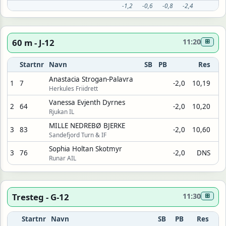
-1,2
-0,6
-0,8
-2,4
60 m - J-12
11:20
⊞
Startnr
Navn
SB
PB
Res
Anastacia Strogan-Palavra
1
7
-2,0
10,19
Herkules Friidrett
Vanessa Evjenth Dyrnes
2
64
-2,0
10,20
Rjukan IL
MILLE NEDREBØ BJERKE
3
83
-2,0
10,60
Sandefjord Turn & IF
Sophia Holtan Skotmyr
3
76
-2,0
DNS
Runar AIL
Tresteg - G-12
11:30
⊞
Startnr
Navn
SB
PB
Res