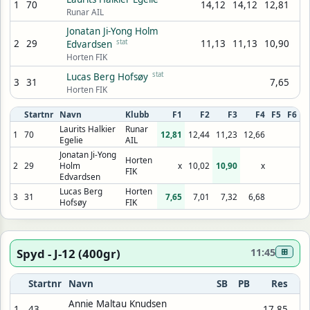
1
70
14,12
14,12
12,81
Runar AIL
Jonatan Ji-Yong Holm
2
29
stat
11,13
11,13
10,90
Edvardsen
Horten FIK
stat
Lucas Berg Hofsøy
3
31
7,65
Horten FIK
Startnr
Navn
Klubb
F1
F2
F3
F4
F5
F6
Laurits Halkier
Runar
1
70
12,81
12,44
11,23
12,66
Egelie
AIL
Jonatan Ji-Yong
Horten
2
29
Holm
x
10,02
10,90
x
FIK
Edvardsen
Lucas Berg
Horten
3
31
7,65
7,01
7,32
6,68
Hofsøy
FIK
Spyd - J-12 (400gr)
11:45
⊞
Startnr
Navn
SB
PB
Res
Annie Maltau Knudsen
1
43
17,85