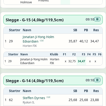
Friidrett
Holmsve
Slegge - G-15 (4,0kg/119,5cm)
09:10
⊞
Startnr
Navn
SB
PB
Res
Jonatan Ji-Yong Holm
1
29
stat
35,87
40,12
34,47
Edvardsen
Horten FIK
Startnr
Navn
Klubb
F1
F2
F3
F4
F5
F6
Jonatan Ji-Yong Holm
Horten
1
29
x
32,75
34,47
x
x
Edvardsen
FIK
Slegge - G-14 (4,0kg/119,5cm)
09:10
⊞
Startnr
Navn
SB
PB
Res
stat
Steffen Dyrnes
1
62
25,68
25,68
23,88
Rjukan IL