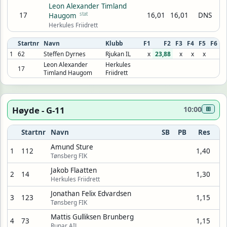
Leon Alexander Timland
17
stat
16,01
16,01
DNS
Haugom
Herkules Friidrett
Startnr
Navn
Klubb
F1
F2
F3
F4
F5
F6
1
62
Steffen Dyrnes
Rjukan IL
x
23,88
x
x
x
Leon Alexander
Herkules
17
Timland Haugom
Friidrett
Høyde - G-11
10:00
⊞
Startnr
Navn
SB
PB
Res
Amund Sture
1
112
1,40
Tønsberg FIK
Jakob Flaatten
2
14
1,30
Herkules Friidrett
Jonathan Felix Edvardsen
3
123
1,15
Tønsberg FIK
Mattis Gulliksen Brunberg
4
73
1,15
Runar AIL