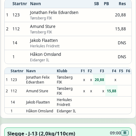
Startnr
Navn
SB
PB
Res
Jonathan Felix Edvardsen
1
123
20,88
Tønsberg FIK
Amund Sture
2
112
15,88
Tønsberg FIK
Jakob Flaatten
14
DNS
Herkules Friidrett
Håkon Omsland
1
DNS
Eidanger IL
Startnr
Navn
Klubb
F1
F2
F3
F4
F5
F6
Jonathan Felix
Tønsberg
1
123
x
x
20,88
x
Edvardsen
FIK
Tønsberg
2
112
Amund Sture
x
x
x
15,88
FIK
Herkules
14
Jakob Flaatten
Friidrett
1
Håkon Omsland
Eidanger IL
Slegge - J-13 (2,0kg/110cm)
09:00
⊞