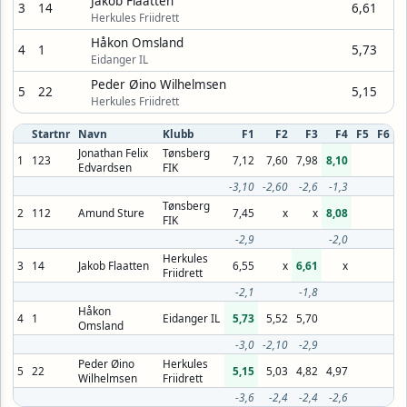
Jakob Flaatten
3
14
6,61
Herkules Friidrett
Håkon Omsland
4
1
5,73
Eidanger IL
Peder Øino Wilhelmsen
5
22
5,15
Herkules Friidrett
Startnr
Navn
Klubb
F1
F2
F3
F4
F5
F6
Jonathan Felix
Tønsberg
1
123
7,12
7,60
7,98
8,10
Edvardsen
FIK
-3,10
-2,60
-2,6
-1,3
Tønsberg
2
112
Amund Sture
7,45
x
x
8,08
FIK
-2,9
-2,0
Herkules
3
14
Jakob Flaatten
6,55
x
6,61
x
Friidrett
-2,1
-1,8
Håkon
4
1
Eidanger IL
5,73
5,52
5,70
Omsland
-3,0
-2,10
-2,9
Peder Øino
Herkules
5
22
5,15
5,03
4,82
4,97
Wilhelmsen
Friidrett
-3,6
-2,4
-2,4
-2,6