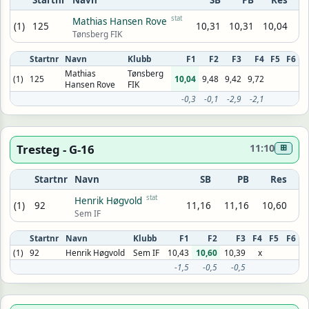
Startnr
Navn
SB
PB
Res
stat
Mathias Hansen Rove
(1)
125
10,31
10,31
10,04
Tønsberg FIK
Startnr
Navn
Klubb
F1
F2
F3
F4
F5
F6
Mathias
Tønsberg
(1)
125
10,04
9,48
9,42
9,72
Hansen Rove
FIK
-0,3
-0,1
-2,9
-2,1
Tresteg - G-16
11:10
⊞
Startnr
Navn
SB
PB
Res
stat
Henrik Høgvold
(1)
92
11,16
11,16
10,60
Sem IF
Startnr
Navn
Klubb
F1
F2
F3
F4
F5
F6
(1)
92
Henrik Høgvold
Sem IF
10,43
10,60
10,39
x
-1,5
-0,5
-0,5