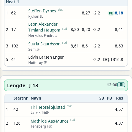
Heat 1
stat
Steffen Dyrnes
1
62
8,27
-2,2
8,18
PB
Rjukan IL
Leon Alexander
2
17
stat
8,20
8,20
-2,2
8,41
Timland Haugom
Herkules Friidrett
stat
Sturla Sigurdsson
3
102
8,61
8,61
-2,2
8,63
Sem IF
Edvin Larsen Enger
5
44
-2,2
DQ:TR16.8
Nøtterøy IF
Lengde - J-13
12:00
⊞
Startnr
Navn
SB
PB
Res
stat
Tiril Tepsel Sjulstad
1
42
4,57
Larvik T&IF
stat
Mathilde Aas-Munoz
2
126
4,37
Tønsberg FIK