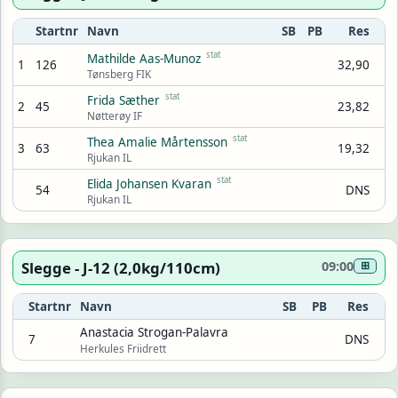
Startnr
Navn
SB
PB
Res
stat
Mathilde Aas-Munoz
1
126
32,90
Tønsberg FIK
stat
Frida Sæther
2
45
23,82
Nøtterøy IF
stat
Thea Amalie Mårtensson
3
63
19,32
Rjukan IL
stat
Elida Johansen Kvaran
54
DNS
Rjukan IL
Slegge - J-12 (2,0kg/110cm)
09:00
⊞
Startnr
Navn
SB
PB
Res
Anastacia Strogan-Palavra
7
DNS
Herkules Friidrett