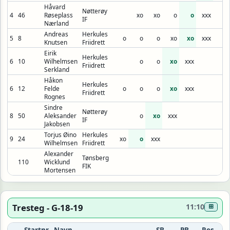
Håvard
Nøtterøy
4
46
Røseplass
xo
xo
o
o
xxx
IF
Nærland
Andreas
Herkules
5
8
o
o
o
xo
xo
xxx
Knutsen
Friidrett
Eirik
Herkules
6
10
Wilhelmsen
o
o
xo
xxx
Friidrett
Serkland
Håkon
Herkules
6
12
Felde
o
o
o
xo
xxx
Friidrett
Rognes
Sindre
Nøtterøy
8
50
Aleksander
o
xo
xxx
IF
Jakobsen
Torjus Øino
Herkules
9
24
xo
o
xxx
Wilhelmsen
Friidrett
Alexander
Tønsberg
110
Wicklund
FIK
Mortensen
Tresteg - G-18-19
11:10
⊞