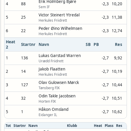
Erik Holmberg Bjøre
4
88
-2,3
10,20
Sem IF
Victor Steinert Ytredal
5
25
-2,3
11,38
Herkules Friidrett
Peder Øino Wilhelmsen
6
22
-2,3
12,74
Herkules Friidrett
Heat
Startnr
Navn
SB
PB
Res
2
Lukas Garstad Warren
1
136
-2,7
9,92
Urædd Friidrett
Jakob Flaatten
2
14
-2,7
10,19
Herkules Friidrett
Olav Gulowsen Mørck
3
127
-2,7
10,44
Tønsberg FIK
Odin Takle Jacobsen
4
32
-2,7
10,51
Horten FIK
Håkon Omsland
5
1
-2,7
10,62
Eidanger IL
Tot
Startnr
Navn
Klubb
Heat
Plass
Res