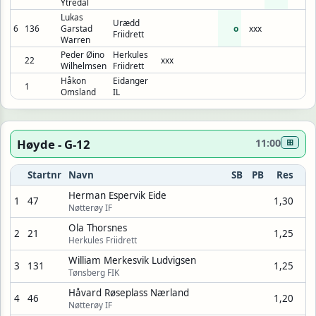
Ytredal
Lukas
Urædd
6
136
Garstad
o
xxx
Friidrett
Warren
Peder Øino
Herkules
22
xxx
Wilhelmsen
Friidrett
Håkon
Eidanger
1
Omsland
IL
Høyde - G-12
11:00
⊞
Startnr
Navn
SB
PB
Res
Herman Espervik Eide
1
47
1,30
Nøtterøy IF
Ola Thorsnes
2
21
1,25
Herkules Friidrett
William Merkesvik Ludvigsen
3
131
1,25
Tønsberg FIK
Håvard Røseplass Nærland
4
46
1,20
Nøtterøy IF