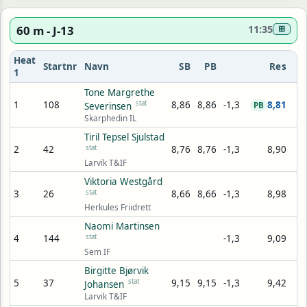
60 m - J-13
11:35
⊞
Heat
Startnr
Navn
SB
PB
Res
1
Tone Margrethe
1
108
stat
8,86
8,86
-1,3
8,81
Severinsen
PB
Skarphedin IL
Tiril Tepsel Sjulstad
2
42
stat
8,76
8,76
-1,3
8,90
Larvik T&IF
Viktoria Westgård
3
26
stat
8,66
8,66
-1,3
8,98
Herkules Friidrett
Naomi Martinsen
4
144
stat
-1,3
9,09
Sem IF
Birgitte Bjørvik
5
37
stat
9,15
9,15
-1,3
9,42
Johansen
Larvik T&IF