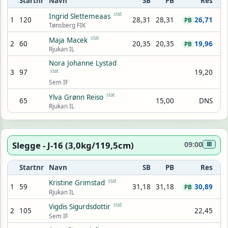
Startnr
Navn
SB
PB
Res
stat
Ingrid Slettemeaas
1
120
28,31
28,31
26,71
PB
Tønsberg FIK
stat
Maja Macek
2
60
20,35
20,35
19,96
PB
Rjukan IL
Nora Johanne Lystad
3
97
stat
19,20
Sem IF
stat
Ylva Grønn Reiso
65
15,00
DNS
Rjukan IL
Slegge - J-16 (3,0kg/119,5cm)
09:00
⊞
Startnr
Navn
SB
PB
Res
stat
Kristine Grimstad
1
59
31,18
31,18
30,89
PB
Rjukan IL
stat
Vigdis Sigurdsdottir
2
105
22,45
Sem IF