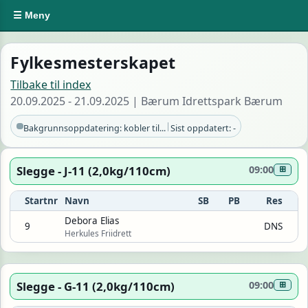
☰ Meny
Fylkesmesterskapet
Tilbake til index
20.09.2025 - 21.09.2025 | Bærum Idrettspark Bærum
|
Bakgrunnsoppdatering: kobler til...
Sist oppdatert: -
Slegge - J-11 (2,0kg/110cm)
09:00
⊞
Startnr
Navn
SB
PB
Res
Debora Elias
9
DNS
Herkules Friidrett
Slegge - G-11 (2,0kg/110cm)
09:00
⊞