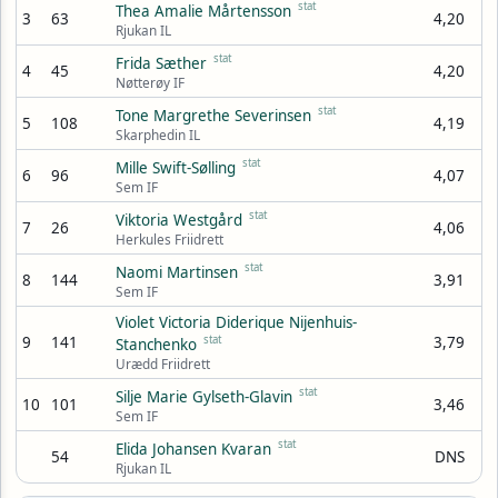
stat
Thea Amalie Mårtensson
3
63
4,20
Rjukan IL
stat
Frida Sæther
4
45
4,20
Nøtterøy IF
stat
Tone Margrethe Severinsen
5
108
4,19
Skarphedin IL
stat
Mille Swift-Sølling
6
96
4,07
Sem IF
stat
Viktoria Westgård
7
26
4,06
Herkules Friidrett
stat
Naomi Martinsen
8
144
3,91
Sem IF
Violet Victoria Diderique Nijenhuis-
9
141
stat
3,79
Stanchenko
Urædd Friidrett
stat
Silje Marie Gylseth-Glavin
10
101
3,46
Sem IF
stat
Elida Johansen Kvaran
54
DNS
Rjukan IL