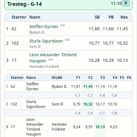
Tresteg - G-14
11:10
⊞
Startnr
Navn
SB
PB
Res
stat
Steffen Dyrnes
1
62
11,60
11,60
11,45
Rjukan IL
stat
Sturla Sigurdsson
2
102
10,77
10,77
10,32
Sem IF
Leon Alexander Timland
3
17
stat
10,28
10,28
10,13
Haugom
Herkules Friidrett
Startnr
Navn
Klubb
F1
F2
F3
F4
F5
F6
Steffen
1
62
Rjukan IL
11,01
11,45
11,14
11,10
Dyrnes
-1,1
-1,3
-1,4
-1,6
Sturla
2
102
Sem IF
9,79
10,32
10,17
10,10
Sigurdsson
-1,4
-1,0
-1,1
-1,8
Leon
Alexander
Herkules
3
17
9,24
9,55
10,13
9,23
Timland
Friidrett
Haugom