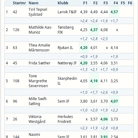
Startnr
Navn
Klubb
F1
F2
F3
F4
F5
F6
Tiril Tepsel
1
42
Larvik T&IF
4,39
4,49
4,44
4,57
Sjulstad
+2,4
+2,4
+1,6
+1,7
Mathilde Aas-
Tønsberg
2
126
4,25
4,37
4,08
x
Munoz
FIK
+1,2
+2,8
+2,5
Thea Amalie
3
63
Rjukan IL
4,20
4,01
x
4,14
Mårtensson
+0,9
+1,9
+1,9
4
45
Frida Sæther
Nøtterøy IF
4,20
3,55
4,06
3,51
+1,3
+2,1
+1,7
+0,9
Tone
Skarphedin
5
108
Margrethe
4,05
4,19
4,11
3,25
IL
Severinsen
+1,0
+1,7
+2,6
+0,9
Mille Swift-
6
96
Sem IF
3,80
3,61
3,70
4,07
Sølling
+1,0
+2,0
+1,9
+2,2
Viktoria
Herkules
7
26
x
3,57
4,06
3,73
Westgård
Friidrett
+2,3
+1,9
+2,8
+0,8
Naomi
8
144
Sem IF
3,61
3,81
3,91
2,54