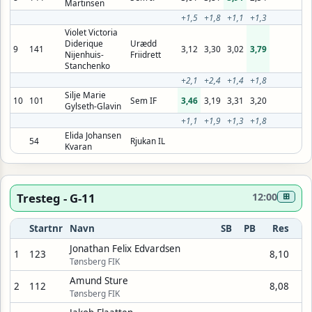
Martinsen
+1,5
+1,8
+1,1
+1,3
Violet Victoria
Diderique
Urædd
9
141
3,12
3,30
3,02
3,79
Nijenhuis-
Friidrett
Stanchenko
+2,1
+2,4
+1,4
+1,8
Silje Marie
10
101
Sem IF
3,46
3,19
3,31
3,20
Gylseth-Glavin
+1,1
+1,9
+1,3
+1,8
Elida Johansen
54
Rjukan IL
Kvaran
Tresteg - G-11
12:00
⊞
Startnr
Navn
SB
PB
Res
Jonathan Felix Edvardsen
1
123
8,10
Tønsberg FIK
Amund Sture
2
112
8,08
Tønsberg FIK