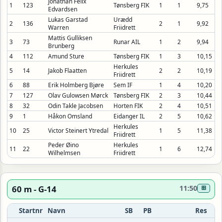
Jonathan Felix
1
123
Tønsberg FIK
1
1
9,75
Edvardsen
Lukas Garstad
Urædd
2
136
2
1
9,92
Warren
Friidrett
Mattis Gulliksen
3
73
Runar AIL
1
2
9,94
Brunberg
4
112
Amund Sture
Tønsberg FIK
1
3
10,15
Herkules
5
14
Jakob Flaatten
2
2
10,19
Friidrett
6
88
Erik Holmberg Bjøre
Sem IF
1
4
10,20
7
127
Olav Gulowsen Mørck
Tønsberg FIK
2
3
10,44
8
32
Odin Takle Jacobsen
Horten FIK
2
4
10,51
9
1
Håkon Omsland
Eidanger IL
2
5
10,62
Herkules
10
25
Victor Steinert Ytredal
1
5
11,38
Friidrett
Peder Øino
Herkules
11
22
1
6
12,74
Wilhelmsen
Friidrett
60 m - G-14
11:50
⊞
Startnr
Navn
SB
PB
Res