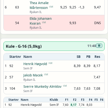
Thea Amalie
6
63
stat
9,25
9,25
-1,3
9,47
Mårtensson
Rjukan IL
Elida Johansen
54
stat
9,93
DNS
Kvaran
Rjukan IL
Kule - G-16 (5,0kg)
11:40
⊞
Startnr
Navn
SB
PB
Res
stat
Henrik Høgvold
1
92
8,39
8,39
8,17
Sem IF
stat
Jakob Macek
2
57
7,47
Rjukan IL
stat
Sverre Munkeby Almklov
3
104
7,63
7,63
7,08
Sem IF
Startnr
Navn
Klubb
F1
F2
F3
F4
F5
F6
1
92
Henrik Høgvold
Sem IF
7,60
8,17
7,74
8,03