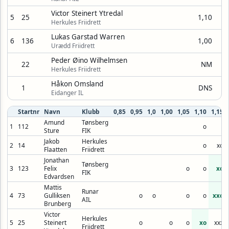
Victor Steinert Ytredal
5
25
1,10
Herkules Friidrett
Lukas Garstad Warren
6
136
1,00
Urædd Friidrett
Peder Øino Wilhelmsen
22
NM
Herkules Friidrett
Håkon Omsland
1
DNS
Eidanger IL
Startnr
Navn
Klubb
0,85
0,95
1,0
1,00
1,05
1,10
1,15
Amund
Tønsberg
1
112
o
Sture
FIK
Jakob
Herkules
2
14
o
xo
Flaatten
Friidrett
Jonathan
Tønsberg
3
123
Felix
o
o
xo
FIK
Edvardsen
Mattis
Runar
4
73
Gulliksen
o
o
o
o
xxo
AIL
Brunberg
Victor
Herkules
5
25
Steinert
o
o
o
xo
xxx
Friidrett