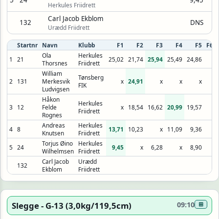
Herkules Friidrett
Carl Jacob Ekblom
132
DNS
Urædd Friidrett
Startnr
Navn
Klubb
F1
F2
F3
F4
F5
F6
Ola
Herkules
1
21
25,02
21,74
25,94
25,49
24,86
Thorsnes
Friidrett
William
Tønsberg
2
131
Merkesvik
x
24,91
x
x
x
FIK
Ludvigsen
Håkon
Herkules
3
12
Felde
x
18,54
16,62
20,99
19,57
Friidrett
Rognes
Andreas
Herkules
4
8
13,71
10,23
x
11,09
9,36
Knutsen
Friidrett
Torjus Øino
Herkules
5
24
9,45
x
6,28
x
8,90
Wilhelmsen
Friidrett
Carl Jacob
Urædd
132
Ekblom
Friidrett
Slegge - G-13 (3,0kg/119,5cm)
09:10
⊞