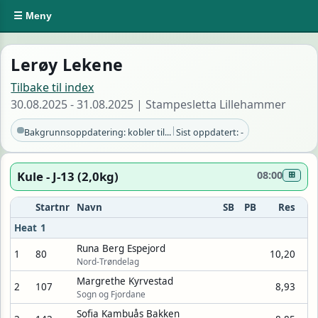
☰ Meny
Lerøy Lekene
Tilbake til index
30.08.2025 - 31.08.2025 | Stampesletta Lillehammer
|
Bakgrunnsoppdatering: kobler til...
Sist oppdatert: -
Kule - J-13 (2,0kg)
08:00
⊞
Startnr
Navn
SB
PB
Res
Heat 1
Runa Berg Espejord
1
80
10,20
Nord-Trøndelag
Margrethe Kyrvestad
2
107
8,93
Sogn og Fjordane
Sofia Kambuås Bakken