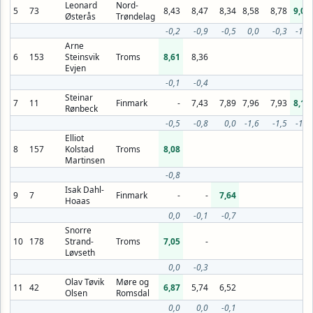
Leonard
Nord-
5
73
8,43
8,47
8,34
8,58
8,78
9,08
Østerås
Trøndelag
-0,2
-0,9
-0,5
0,0
-0,3
-1,0
Arne
6
153
Steinsvik
Troms
8,61
8,36
Evjen
-0,1
-0,4
Steinar
7
11
Finmark
-
7,43
7,89
7,96
7,93
8,19
Rønbeck
-0,5
-0,8
0,0
-1,6
-1,5
-1,3
Elliot
8
157
Kolstad
Troms
8,08
Martinsen
-0,8
Isak Dahl-
9
7
Finmark
-
-
7,64
Hoaas
0,0
-0,1
-0,7
Snorre
10
178
Strand-
Troms
7,05
-
Løvseth
0,0
-0,3
Olav Tøvik
Møre og
11
42
6,87
5,74
6,52
Olsen
Romsdal
0,0
0,0
-0,1