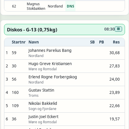
Magnus
62
Nordland
DNS
Stokbakken
Diskos - G-13 (0,75kg)
08:30
⊞
Startnr
Navn
SB
PB
Res
Johannes Parelius Bang
1
59
30,68
Nordland
Hugo Greve Kristiansen
2
30
27,83
Møre og Romsdal
Erlend Rogne Forbergskog
3
56
24,00
Nordland
Gustav Stattin
4
160
23,89
Troms
Nikolai Bakkelid
5
109
22,66
Sogn og Fjordane
Justin Joel Eckert
6
36
19,57
Møre og Romsdal