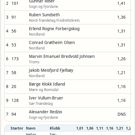
Gunnar Riiser
2
101
1,41
Sogn og Fjordane
Ruben Sundseth
3
91
1,36
Nord-Trøndelag Friidrettskrets
Erlend Rogne Forbergskog
4
56
1,31
Nordland
Conrad Grøtheim Olsen
4
53
1,31
Nordland
Marvin Emanuel Bredvold Johnsen
6
173
1,26
Troms
Jakob Meisfjord Fjellsøy
7
58
1,21
Nordland
Børge Klokk Idland
8
20
1,16
Møre og Romsdal
Iver Vullum-Bruer
9
128
1,16
Sør-Trøndelag
Alexander Redzio
7
94
DNS
Sogn og Fjordane
Startnr
Navn
Klubb
1,01
1,06
1,11
1,16
1,21
1,26
Heljar
Sør-