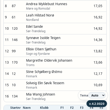
Andrea Myklebust Hunnes
8
87
17,05
Møre og Romsdal
Leah Hilstad Norø
9
61
16,92
Nordland
Edel Sande
10
120
14,92
Sør-Trøndelag
Synnøve Isolde Teigen
11
146
14,36
Sør-Trøndelag
Ellisiv Olsen Sjøthun
12
99
13,82
Sogn og Fjordane
Margrethe Oldervik Johansen
13
170
13,66
Troms
Stine Schjølberg Østmo
14
12
12,17
Finmark
Solveig Elin Søvik Tessem
15
10
10,69
Finmark
Mia Wang Johnsen
Tema
16
134
8,14
Sør-Trøndelag
v.4.2.0020
Startnr
Navn
Klubb
F1
F2
F3
F4
F5