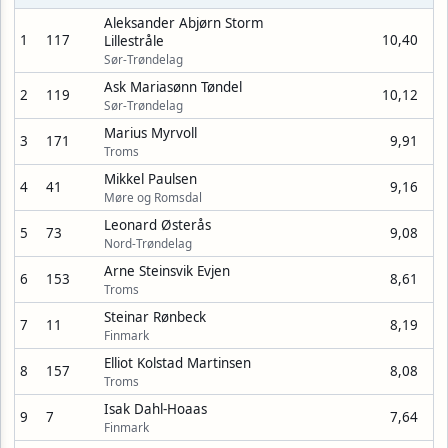
Aleksander Abjørn Storm
1
117
10,40
Lillestråle
Sør-Trøndelag
Ask Mariasønn Tøndel
2
119
10,12
Sør-Trøndelag
Marius Myrvoll
3
171
9,91
Troms
Mikkel Paulsen
4
41
9,16
Møre og Romsdal
Leonard Østerås
5
73
9,08
Nord-Trøndelag
Arne Steinsvik Evjen
6
153
8,61
Troms
Steinar Rønbeck
7
11
8,19
Finmark
Elliot Kolstad Martinsen
8
157
8,08
Troms
Isak Dahl-Hoaas
9
7
7,64
Finmark