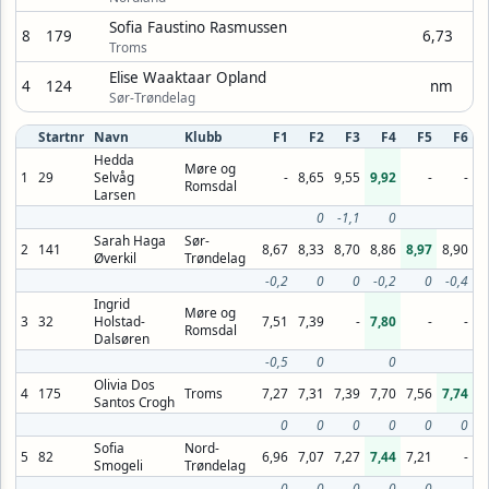
Sofia Faustino Rasmussen
8
179
6,73
Troms
Elise Waaktaar Opland
4
124
nm
Sør-Trøndelag
Startnr
Navn
Klubb
F1
F2
F3
F4
F5
F6
Hedda
Møre og
1
29
Selvåg
-
8,65
9,55
9,92
-
-
Romsdal
Larsen
0
-1,1
0
Sarah Haga
Sør-
2
141
8,67
8,33
8,70
8,86
8,97
8,90
Øverkil
Trøndelag
-0,2
0
0
-0,2
0
-0,4
Ingrid
Møre og
3
32
Holstad-
7,51
7,39
-
7,80
-
-
Romsdal
Dalsøren
-0,5
0
0
Olivia Dos
4
175
Troms
7,27
7,31
7,39
7,70
7,56
7,74
Santos Crogh
0
0
0
0
0
0
Sofia
Nord-
5
82
6,96
7,07
7,27
7,44
7,21
-
Smogeli
Trøndelag
0
0
0
0
0