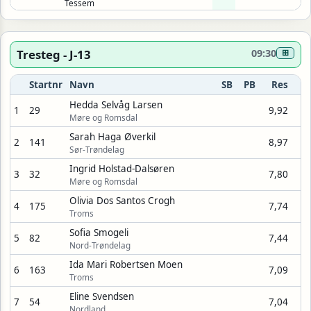
Tessem
Tresteg - J-13
09:30
⊞
Startnr
Navn
SB
PB
Res
Hedda Selvåg Larsen
1
29
9,92
Møre og Romsdal
Sarah Haga Øverkil
2
141
8,97
Sør-Trøndelag
Ingrid Holstad-Dalsøren
3
32
7,80
Møre og Romsdal
Olivia Dos Santos Crogh
4
175
7,74
Troms
Sofia Smogeli
5
82
7,44
Nord-Trøndelag
Ida Mari Robertsen Moen
6
163
7,09
Troms
Eline Svendsen
7
54
7,04
Nordland