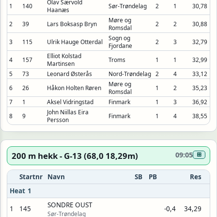
Olav Særvold
1
140
Sør-Trøndelag
2
1
30,78
Haanæs
Møre og
2
39
Lars Boksasp Bryn
2
2
30,88
Romsdal
Sogn og
3
115
Ulrik Hauge Otterdal
2
3
32,79
Fjordane
Elliot Kolstad
4
157
Troms
1
1
32,99
Martinsen
5
73
Leonard Østerås
Nord-Trøndelag
2
4
33,12
Møre og
6
26
Håkon Holten Røren
1
2
35,23
Romsdal
7
1
Aksel Vidringstad
Finmark
1
3
36,92
John Niillas Eira
8
9
Finmark
1
4
38,55
Persson
200 m hekk - G-13 (68,0 18,29m)
09:05
⊞
Startnr
Navn
SB
PB
Res
Heat 1
SONDRE OUST
1
145
-0,4
34,29
Sør-Trøndelag