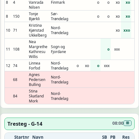
8
4
Vanrada
Finmark
o
o
xo
xo
xx
Nilsen
Tonje
Sør-
8
150
o
o
xo
xo
xx
Bjørkli
Trøndelag
Kristina
Nord-
10
71
Kjønstad
xo
xxo
xx
Trøndelag
Ukkelberg
Nea
Margrethe
Sogn og
11
108
o
xxx
Kathiresu
Fjordane
Willis
Linnea
Nord-
12
74
o
xo
o
xxx
Forfod
Trøndelag
Agnes
Nord-
68
Pedersen
Trøndelag
Bulling
Stina
Nord-
84
Skatland
Trøndelag
Mork
Tresteg - G-14
08:00
⊞
Startnr
Navn
SB
PB
Res