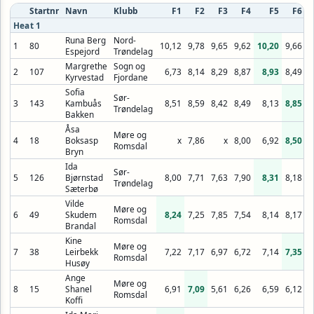
Startnr
Navn
Klubb
F1
F2
F3
F4
F5
F6
Heat 1
Runa Berg
Nord-
1
80
10,12
9,78
9,65
9,62
10,20
9,66
Espejord
Trøndelag
Margrethe
Sogn og
2
107
6,73
8,14
8,29
8,87
8,93
8,49
Kyrvestad
Fjordane
Sofia
Sør-
3
143
Kambuås
8,51
8,59
8,42
8,49
8,13
8,85
Trøndelag
Bakken
Åsa
Møre og
4
18
Boksasp
x
7,86
x
8,00
6,92
8,50
Romsdal
Bryn
Ida
Sør-
5
126
Bjørnstad
8,00
7,71
7,63
7,90
8,31
8,18
Trøndelag
Sæterbø
Vilde
Møre og
6
49
Skudem
8,24
7,25
7,85
7,54
8,14
8,17
Romsdal
Brandal
Kine
Møre og
7
38
Leirbekk
7,22
7,17
6,97
6,72
7,14
7,35
Romsdal
Husøy
Ange
Møre og
8
15
Shanel
6,91
7,09
5,61
6,26
6,59
6,12
Romsdal
Koffi