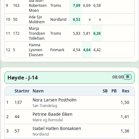
Ida Mari
9
163
Robertsen
Troms
7,09
6,69
6,58
Moen
Ada Sjo
10
50
Nordland
6,52
x
x
Moldrem
Marja
11
172
Trondsen
Troms
5,83
5,81
6,26
Tollefsen
Hanna
12
5
Lysmen
Finmark
4,54
4,64
4,42
Eliassen
Høyde - J-14
08:00
⊞
Startnr
Navn
SB
PB
Res
Nora Larsen Postholm
1
137
1,50
Sør-Trøndelag
Petrine Baade Eiken
2
44
1,41
Møre og Romsdal
Isabel Hatlen Bonsaksen
3
57
1,36
Nordland