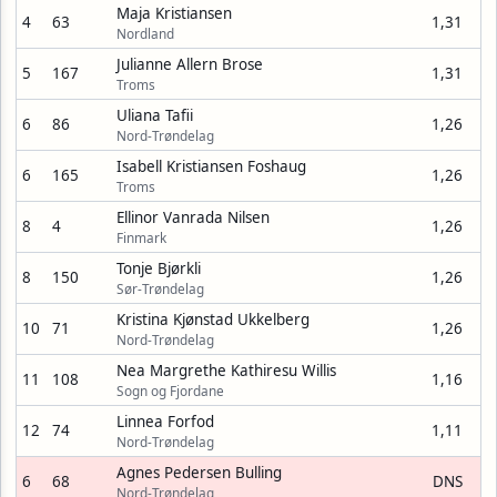
Maja Kristiansen
4
63
1,31
Nordland
Julianne Allern Brose
5
167
1,31
Troms
Uliana Tafii
6
86
1,26
Nord-Trøndelag
Isabell Kristiansen Foshaug
6
165
1,26
Troms
Ellinor Vanrada Nilsen
8
4
1,26
Finmark
Tonje Bjørkli
8
150
1,26
Sør-Trøndelag
Kristina Kjønstad Ukkelberg
10
71
1,26
Nord-Trøndelag
Nea Margrethe Kathiresu Willis
11
108
1,16
Sogn og Fjordane
Linnea Forfod
12
74
1,11
Nord-Trøndelag
Agnes Pedersen Bulling
6
68
DNS
Nord-Trøndelag