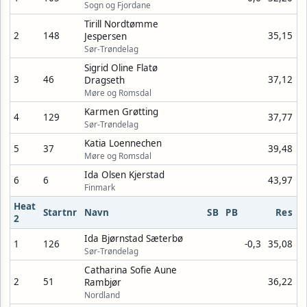
Sogn og Fjordane
Tirill Nordtømme
2
148
35,15
Jespersen
Sør-Trøndelag
Sigrid Oline Flatø
3
46
37,12
Dragseth
Møre og Romsdal
Karmen Grøtting
4
129
37,77
Sør-Trøndelag
Katia Loennechen
5
37
39,48
Møre og Romsdal
Ida Olsen Kjerstad
6
6
43,97
Finmark
Heat
Startnr
Navn
SB
PB
Res
2
Ida Bjørnstad Sæterbø
1
126
-0,3
35,08
Sør-Trøndelag
Catharina Sofie Aune
2
51
36,22
Rambjør
Nordland