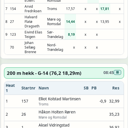
Eckert
Romsdal
Arvid
7
154
Troms
17,57
x
x
17,81
x
Fredriksen
Halvard
Møre og
8
27
Flatø
14,44
x
x
13,95
x
Romsdal
Dragseth
Eivind Elias
Sør-
9
123
8,19
x
x
Teigen
Trøndelag
Johan
Nord-
70
Sellæg
x
x
x
Trøndelag
Brenne
200 m hekk - G-14 (76,2 18,29m)
08:45
⊞
Heat
Startnr
Navn
SB
PB
Res
1
Elliot Kolstad Martinsen
1
157
-0,9
32,99
Troms
Håkon Holten Røren
2
26
35,23
Møre og Romsdal
Aksel Vidringstad
3
1
36,92