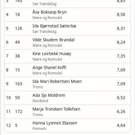
3
143
8,85
Sør-Trøndelag
Åsa Boksasp Bryn
4
18
8,50
Møre og Romsdal
Ida Bjørnstad Sæterbø
5
126
8,31
Sør-Trøndelag
Vilde Skudem Brandal
6
49
8,24
Møre og Romsdal
Kine Leirbekk Husøy
7
38
7,35
Møre og Romsdal
Ange Shanel Koffi
8
15
7,09
Møre og Romsdal
Ida Mari Robertsen Moen
9
163
7,09
Troms
Ada Sjo Moldrem
10
50
6,52
Nordland
Marja Trondsen Tollefsen
11
172
6,26
Troms
Hanna Lysmen Eliassen
12
5
4,64
Finmark