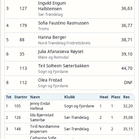
Ingvild Engum
3
127
36,63
Hallsteinsen
Sør-Trøndelag
Sofia Faustino Rasmussen
4
179
36,77
Troms
Hanna Berger
5
88
38,71
Nord-Trøndelag Friidrettskrets
Julia Afanasieva Røyset
6
35
39,10
Møre og Romsdal
Tiril Solheim Sæterbakken
7
113
44,70
Sogn og Fjordane
Olea Fristad
8
112
DNF
Sogn og Fjordane
Tot
Startnr
Navn
Klubb
Heat
Plass
Res
Jenny Endal
1
105
Sogn og Fjordane
1
1
32,20
Hellesø
Ida Bjørnstad
2
126
Sør-Trøndelag
2
1
35,08
Sæterbø
Tirill Nordtømme
3
148
Sør-Trøndelag
1
2
35,15
Jespersen
Catharina Sofie