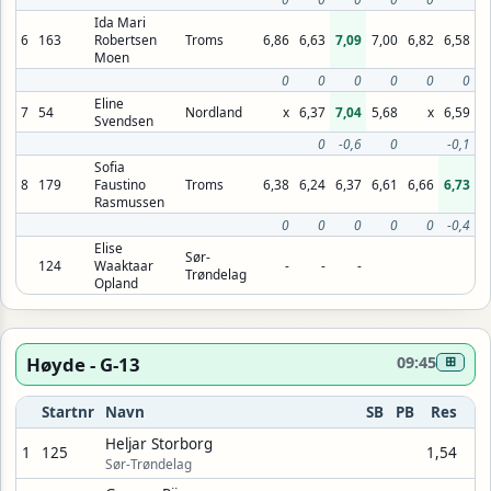
Ida Mari
6
163
Robertsen
Troms
6,86
6,63
7,09
7,00
6,82
6,58
Moen
0
0
0
0
0
0
Eline
7
54
Nordland
x
6,37
7,04
5,68
x
6,59
Svendsen
0
-0,6
0
-0,1
Sofia
8
179
Faustino
Troms
6,38
6,24
6,37
6,61
6,66
6,73
Rasmussen
0
0
0
0
0
-0,4
Elise
Sør-
124
Waaktaar
-
-
-
Trøndelag
Opland
Høyde - G-13
09:45
⊞
Startnr
Navn
SB
PB
Res
Heljar Storborg
1
125
1,54
Sør-Trøndelag