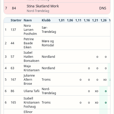
Stina Skatland Mork
7
84
DNS
Nord-Trøndelag
Startnr
Navn
Klubb
1,01
1,06
1,11
1,16
1,21
1,26
1,3
Nora
Sør-
1
137
Larsen
Trøndelag
Postholm
Petrine
Møre og
2
44
Baade
Romsdal
Eiken
Isabel
3
57
Hatlen
Nordland
o
o
x
Bonsaksen
Maja
4
63
Nordland
o
o
o
x
Kristiansen
Julianne
5
167
Allern
Troms
o
o
o
xo
xx
Brose
Nord-
6
86
Uliana Tafii
o
xo
o
xx
Trøndelag
Isabell
6
165
Kristiansen
Troms
o
o
xo
o
xx
Foshaug
Ellinor