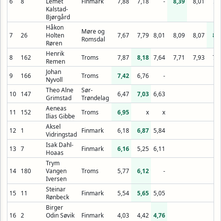
6
8
Lemet
Finmark
7,88
7,18
-
8,39
8,01
7,
Kalstad-
Bjørgård
Håkon
Møre og
7
26
Holten
7,67
7,79
8,01
8,09
8,07
8,
Romsdal
Røren
Henrik
8
162
Troms
7,87
8,18
7,64
7,71
7,93
7,
Remen
Johan
9
166
Troms
7,42
6,76
-
Nyvoll
Theo Alne
Sør-
10
147
6,47
7,03
6,63
Grimstad
Trøndelag
Aeneas
11
152
Troms
6,95
x
x
Ilias Gibbe
Aksel
12
1
Finmark
6,18
6,87
5,84
Vidringstad
Isak Dahl-
13
7
Finmark
6,16
5,25
6,11
Hoaas
Trym
14
180
Vangen
Troms
5,77
6,12
-
Iversen
Steinar
15
11
Finmark
5,54
5,65
5,05
Rønbeck
Birger
16
2
Odin Søvik
Finmark
4,03
4,42
4,76