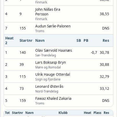
Finmark
John Niillas Eira
4
9
38,55
Persson
Finmark
Audun Sørlie-Palonen
7
155
DNS
Troms
Heat
Startnr
Navn
SB
PB
Res
2
Olav Særvold Haanæs
1
140
-0,7
30,78
Sør-Trøndelag
Lars Boksasp Bryn
2
39
30,88
Møre og Romsdal
Ulrik Hauge Otterdal
3
115
32,79
Sogn og Fjordane
Leonard Østerås
4
73
33,12
Nord-Trøndelag
Fawaz Khaled Zakaria
5
159
DNS
Troms
Tot
Startnr
Navn
Klubb
Heat
Plass
Res