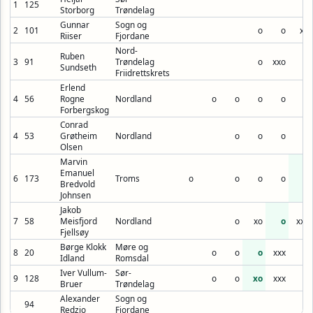
1
125
Storborg
Trøndelag
Gunnar
Sogn og
2
101
o
o
xo
Riiser
Fjordane
Nord-
Ruben
3
91
Trøndelag
o
xxo
o
Sundseth
Friidrettskrets
Erlend
4
56
Rogne
Nordland
o
o
o
o
o
Forbergskog
Conrad
4
53
Grøtheim
Nordland
o
o
o
o
Olsen
Marvin
Emanuel
6
173
Troms
o
o
o
o
o
Bredvold
Johnsen
Jakob
7
58
Meisfjord
Nordland
o
xo
o
xxx
Fjellsøy
Børge Klokk
Møre og
8
20
o
o
o
xxx
Idland
Romsdal
Iver Vullum-
Sør-
9
128
o
o
xo
xxx
Bruer
Trøndelag
Alexander
Sogn og
94
Redzio
Fjordane