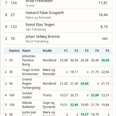
Arvid Fredriksen
7
154
17,81
Troms
Halvard Flatø Dragseth
8
27
14,44
Møre og Romsdal
Eivind Elias Teigen
9
123
8,19
Sør-Trøndelag
Johan Sellæg Brenne
2
70
nm
Nord-Trøndelag
Startnr
Navn
Klubb
F1
F2
F3
F4
F5
Johannes
1
59
Parelius
Nordland
25,08
30,56
26,58
26,46
30,68
Bang
Hugo Greve
Møre og
2
30
x
18,11
x
21,75
22,66
27
Kristiansen
Romsdal
Erlend
3
56
Rogne
Nordland
21,42
21,30
24,00
x
21,73
21
Forbergskog
Gustav
4
160
Troms
19,57
20,75
x
23,89
23,31
22
Stattin
Nikolai
Sogn og
5
109
19,51
22,66
19,90
21,74
19,86
Bakkelid
Fjordane
Justin Joel
Møre og
6
36
x
x
19,57
16,79
x