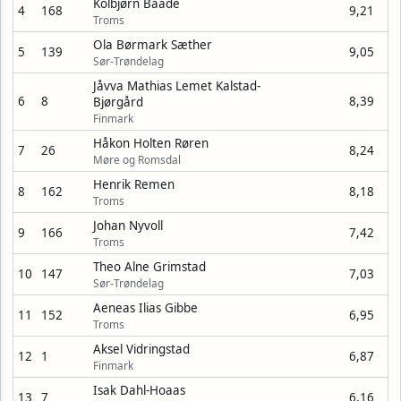
Kolbjørn Baade
4
168
9,21
Troms
Ola Børmark Sæther
5
139
9,05
Sør-Trøndelag
Jåvva Mathias Lemet Kalstad-
6
8
8,39
Bjørgård
Finmark
Håkon Holten Røren
7
26
8,24
Møre og Romsdal
Henrik Remen
8
162
8,18
Troms
Johan Nyvoll
9
166
7,42
Troms
Theo Alne Grimstad
10
147
7,03
Sør-Trøndelag
Aeneas Ilias Gibbe
11
152
6,95
Troms
Aksel Vidringstad
12
1
6,87
Finmark
Isak Dahl-Hoaas
13
7
6,16