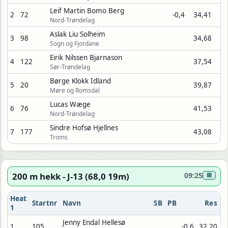
Leif Martin Bomo Berg
2
72
-0,4
34,41
Nord-Trøndelag
Aslak Liu Solheim
3
98
34,68
Sogn og Fjordane
Eirik Nilssen Bjarnason
4
122
37,54
Sør-Trøndelag
Børge Klokk Idland
5
20
39,87
Møre og Romsdal
Lucas Wæge
6
76
41,53
Nord-Trøndelag
Sindre Hofsø Hjellnes
7
177
43,08
Troms
200 m hekk - J-13 (68,0 19m)
09:25
⊞
Heat
Startnr
Navn
SB
PB
Res
1
Jenny Endal Hellesø
1
105
-0,6
32,20