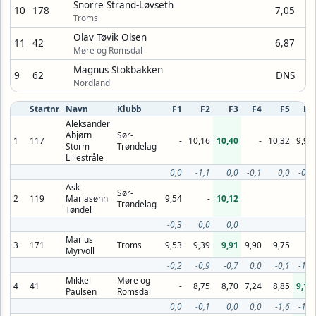
Snorre Strand-Løvseth
10
178
7,05
Troms
Olav Tøvik Olsen
11
42
6,87
Møre og Romsdal
Magnus Stokbakken
9
62
DNS
Nordland
Startnr
Navn
Klubb
F1
F2
F3
F4
F5
F6
Aleksander
Abjørn
Sør-
1
117
-
10,16
10,40
-
10,32
9,90
Storm
Trøndelag
Lillestråle
0,0
-1,1
0,0
-0,1
0,0
-0,1
Ask
Sør-
2
119
Mariasønn
9,54
-
10,12
Trøndelag
Tøndel
-0,3
0,0
0,0
Marius
3
171
Troms
9,53
9,39
9,91
9,90
9,75
-
Myrvoll
-0,2
-0,9
-0,7
0,0
-0,1
-1,7
Mikkel
Møre og
4
41
-
8,75
8,70
7,24
8,85
9,16
Paulsen
Romsdal
0,0
-0,1
0,0
0,0
-1,6
-1,2