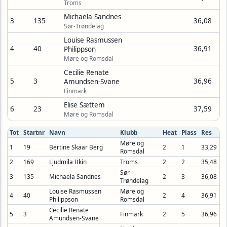
Troms
Michaela Sandnes
3
135
36,08
Sør-Trøndelag
Louise Rasmussen
4
40
36,91
Philippson
Møre og Romsdal
Cecilie Renate
5
3
36,96
Amundsen-Svane
Finmark
Elise Sættem
6
23
37,59
Møre og Romsdal
Tot
Startnr
Navn
Klubb
Heat
Plass
Res
Møre og
1
19
Bertine Skaar Berg
2
1
33,29
Romsdal
2
169
Ljudmila Itkin
Troms
2
2
35,48
Sør-
3
135
Michaela Sandnes
2
3
36,08
Trøndelag
Louise Rasmussen
Møre og
4
40
2
4
36,91
Philippson
Romsdal
Cecilie Renate
5
3
Finmark
2
5
36,96
Amundsen-Svane