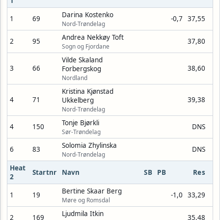
1
Darina Kostenko
1
69
-0,7
37,55
Nord-Trøndelag
Andrea Nekkøy Toft
2
95
37,80
Sogn og Fjordane
Vilde Skaland
3
66
38,60
Forbergskog
Nordland
Kristina Kjønstad
4
71
39,38
Ukkelberg
Nord-Trøndelag
Tonje Bjørkli
4
150
DNS
Sør-Trøndelag
Solomia Zhylinska
6
83
DNS
Nord-Trøndelag
Heat
Startnr
Navn
SB
PB
Res
2
Bertine Skaar Berg
1
19
-1,0
33,29
Møre og Romsdal
Ljudmila Itkin
2
169
35,48