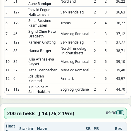
4
51
Nordland
2
2
36,22
Aune Rambjør
Ingvild Engum
5
127
Sør-Trøndelag
2
3
36,63
Hallsteinsen
Sofia Faustino
6
179
Troms
2
4
36,77
Rasmussen
Sigrid Oline Flatø
7
46
Møre og Romsdal
1
3
37,12
Dragseth
8
129
Karmen Grøtting
Sør-Trøndelag
1
4
37,77
Nord-Trøndelag
9
88
Hanna Berger
2
5
38,71
Friidrettskrets
Julia Afanasieva
10
35
Møre og Romsdal
2
6
39,10
Røyset
11
37
Katia Loennechen
Møre og Romsdal
1
5
39,48
Ida Olsen
12
6
Finmark
1
6
43,97
Kjerstad
Tiril Solheim
13
113
Sogn og Fjordane
2
7
44,70
Sæterbakken
200 m hekk - J-14 (76,2 19m)
09:30
⊞
Heat
Startnr
Navn
SB
PB
Res