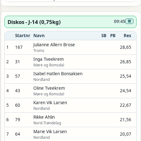
Diskos - J-14 (0,75kg)
09:45
⊞
Startnr
Navn
SB
PB
Res
Julianne Allern Brose
1
167
28,65
Troms
Inga Tveekrem
2
31
26,85
Møre og Romsdal
Isabel Hatlen Bonsaksen
3
57
25,54
Nordland
Oline Tveekrem
4
43
24,54
Møre og Romsdal
Karen Vik Larsen
5
60
22,67
Nordland
Rikke Ahlin
6
79
21,56
Nord-Trøndelag
Marie Vik Larsen
7
64
20,07
Nordland