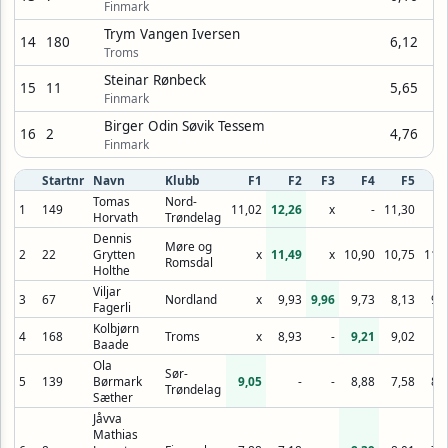
Finmark
Trym Vangen Iversen
14
180
6,12
Troms
Steinar Rønbeck
15
11
5,65
Finmark
Birger Odin Søvik Tessem
16
2
4,76
Finmark
Startnr
Navn
Klubb
F1
F2
F3
F4
F5
F
Tomas
Nord-
1
149
11,02
12,26
x
-
11,30
Horvath
Trøndelag
Dennis
Møre og
2
22
Grytten
x
11,49
x
10,90
10,75
11,
Romsdal
Holthe
Viljar
3
67
Nordland
x
9,93
9,96
9,73
8,13
9,
Fagerli
Kolbjørn
4
168
Troms
x
8,93
-
9,21
9,02
Baade
Ola
Sør-
5
139
Børmark
9,05
-
-
8,88
7,58
8,
Trøndelag
Sæther
Jåvva
Mathias