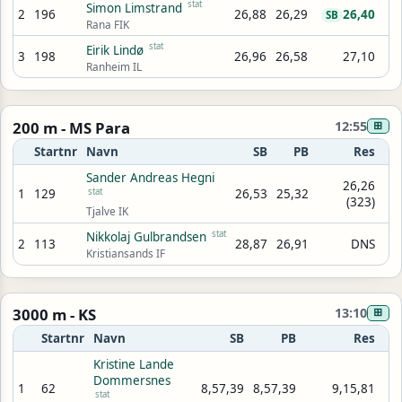
stat
Simon Limstrand
2
196
26,88
26,29
26,40
SB
Rana FIK
stat
Eirik Lindø
3
198
26,96
26,58
27,10
Ranheim IL
200 m - MS Para
12:55
⊞
Startnr
Navn
SB
PB
Res
Sander Andreas Hegni
26,26
1
129
stat
26,53
25,32
(323)
Tjalve IK
stat
Nikkolaj Gulbrandsen
2
113
28,87
26,91
DNS
Kristiansands IF
3000 m - KS
13:10
⊞
Startnr
Navn
SB
PB
Res
Kristine Lande
Dommersnes
1
62
8,57,39
8,57,39
9,15,81
stat