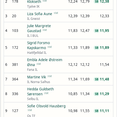
2
178
stat
12,24
12,79
12,38
Klokseth
SB
Tjalve IK
stat
Liza Sofia Aune
3
20
12,39
12,39
12,33
IL Gneist
Julie Margrete
4
103
stat
11,83
12,47
11,95
Gaustad
SB
IL I BUL
Sigrid Forsmo
5
172
stat
11,33
11,89
11,89
Kapskarmo
SB
Hattfjelldal IL
Embla Adele Østreim
6
381
stat
12,12
12,12
11,54
Øina
Fana IL
stat
Martine Vik
7
364
11,34
11,69
11,48
SB
IL Norna Salhus
Hedda Guldseth
8
336
stat
10,85
11,34
11,29
Sørensen
SB
Selbu IL
Sofie Olsvold Hausberg
9
127
stat
10,98
11,55
11,11
SB
Os TF