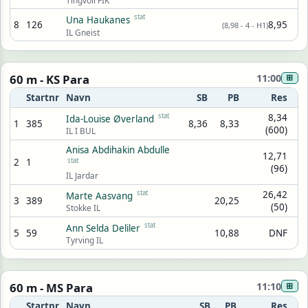
stat
Una Haukanes
8
126
8,95
(8,98 - 4 - H1)
IL Gneist
60 m - KS Para
11:00
⊞
Startnr
Navn
SB
PB
Res
stat
8,34
Ida-Louise Øverland
1
385
8,36
8,33
(600)
IL I BUL
Anisa Abdihakin Abdulle
12,71
2
1
stat
(96)
IL Jardar
stat
26,42
Marte Aasvang
3
389
20,25
(50)
Stokke IL
stat
Ann Selda Deliler
5
59
10,88
DNF
Tyrving IL
60 m - MS Para
11:10
⊞
Startnr
Navn
SB
PB
Res