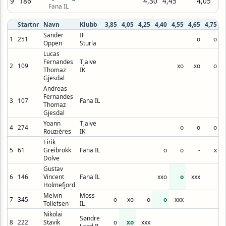
9
186
4,30
4,45
4,05
Fana IL
Startnr
Navn
Klubb
3,85
4,05
4,25
4,40
4,55
4,65
4,75
4
Sander
IF
1
251
o
o
Oppen
Sturla
Lucas
Fernandes
Tjalve
2
109
xo
xo
o
Thomaz
IK
Gjesdal
Andreas
Fernandes
3
107
Fana IL
Thomaz
Gjesdal
Yoann
Tjalve
4
274
o
o
o
Rouzières
IK
Eirik
5
61
Greibrokk
Fana IL
o
o
-
x
Dolve
Gustav
6
146
Vincent
Fana IL
xxo
o
xxx
Holmefjord
Melvin
Moss
7
345
o
xo
o
o
xxx
Tollefsen
IL
Nikolai
Søndre
8
222
Stavik
o
xo
xxx
Land IL