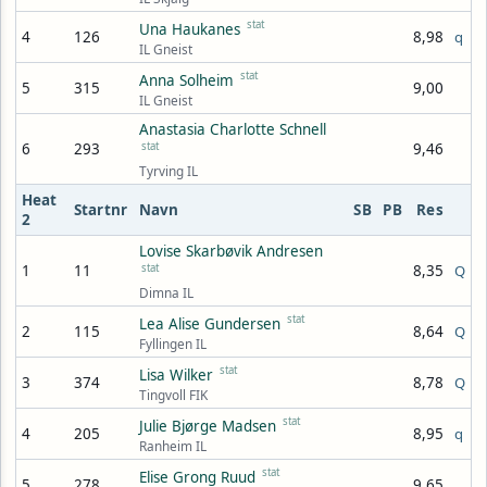
stat
Una Haukanes
4
126
8,98
q
IL Gneist
stat
Anna Solheim
5
315
9,00
IL Gneist
Anastasia Charlotte Schnell
6
293
stat
9,46
Tyrving IL
Heat
Startnr
Navn
SB
PB
Res
2
Lovise Skarbøvik Andresen
1
11
stat
8,35
Q
Dimna IL
stat
Lea Alise Gundersen
2
115
8,64
Q
Fyllingen IL
stat
Lisa Wilker
3
374
8,78
Q
Tingvoll FIK
stat
Julie Bjørge Madsen
4
205
8,95
q
Ranheim IL
stat
Elise Grong Ruud
5
278
9,65