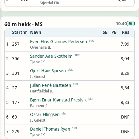
Stjørdal FIK
60 m hekk - MS
10:40
⊞
Startnr
Navn
SB
PB
Res
stat
Even Elias Grannes Pedersen
1
257
7,99
Overhalla IL
stat
Sander Aae Skotheim
2
306
8,04
Tjalve IK
stat
Gjert Høie Sjursen
3
301
8,29
IL Gneist
stat
Julian René Bastesen
4
27
8,64
Hattfjelldal IL
stat
Bjørn Einar Kjønstad-Prestvik
5
177
8,83
Ranheim IL
stat
Oscar Ellingsen
6
69
DNF
IL Gneist
stat
Daniel Thomas Ryan
7
279
DNF
Tjalve IK