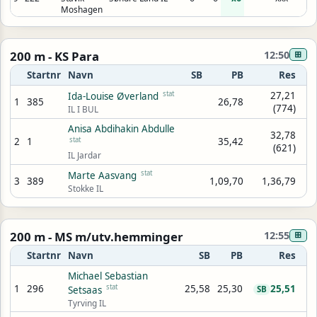
Moshagen
200 m - KS Para
12:50
⊞
Startnr
Navn
SB
PB
Res
stat
27,21
Ida-Louise Øverland
1
385
26,78
(774)
IL I BUL
Anisa Abdihakin Abdulle
32,78
2
1
stat
35,42
(621)
IL Jardar
stat
Marte Aasvang
3
389
1,09,70
1,36,79
Stokke IL
200 m - MS m/utv.hemminger
12:55
⊞
Startnr
Navn
SB
PB
Res
Michael Sebastian
1
296
stat
25,58
25,30
25,51
Setsaas
SB
Tyrving IL