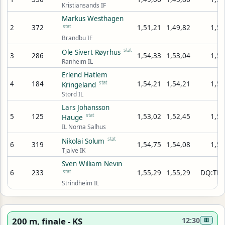
Kristiansands IF
Markus Westhagen
2
372
stat
1,51,21
1,49,82
1,55
Brandbu IF
stat
Ole Sivert Røyrhus
3
286
1,54,33
1,53,04
1,56
Ranheim IL
Erlend Hatlem
4
184
stat
1,54,21
1,54,21
1,56
Kringeland
Stord IL
Lars Johansson
5
125
stat
1,53,02
1,52,45
1,57
Hauge
IL Norna Salhus
stat
Nikolai Solum
6
319
1,54,75
1,54,08
1,58
Tjalve IK
Sven William Nevin
6
233
stat
1,55,29
1,55,29
DQ:TR1
Strindheim IL
200 m, finale - KS
12:30
⊞