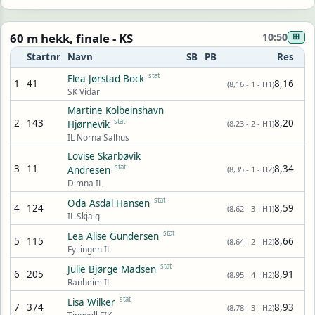
60 m hekk, finale - KS
10:50
⊞
Startnr
Navn
SB
PB
Res
stat
Elea Jørstad Bock
1
41
8,16
(8,16 - 1 - H1)
SK Vidar
Martine Kolbeinshavn
2
143
stat
8,20
Hjørnevik
(8,23 - 2 - H1)
IL Norna Salhus
Lovise Skarbøvik
3
11
stat
8,34
Andresen
(8,35 - 1 - H2)
Dimna IL
stat
Oda Asdal Hansen
4
124
8,59
(8,62 - 3 - H1)
IL Skjalg
stat
Lea Alise Gundersen
5
115
8,66
(8,64 - 2 - H2)
Fyllingen IL
stat
Julie Bjørge Madsen
6
205
8,91
(8,95 - 4 - H2)
Ranheim IL
stat
Lisa Wilker
7
374
8,93
(8,78 - 3 - H2)
Tingvoll FIK