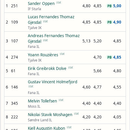
stat
Sander Oppen
1
251
4,80
4,85
5,00
PB
IF Sturla
Lucas Fernandes Thomaz
2
109
stat
4,85
4,85
4,90
Gjesdal
PB
Tjalve IK
Andreas Fernandes Thomaz
3
107
stat
5,13
5,20
4,85
Gjesdal
Fana IL
stat
Yoann Rouzières
4
274
4,70
4,85
PB
Tjalve IK
stat
Eirik Greibrokk Dolve
5
61
5,66
4,80
Fana IL
Gustav Vincent Holmefjord
6
146
stat
4,60
4,77
4,55
Fana IL
stat
Melvin Tollefsen
7
345
4,40
4,40
4,40
Moss IL
stat
Nikolai Stavik Moshagen
8
222
4,20
4,20
4,05
Søndre Land IL
stat
Kjell Augustin Kubon