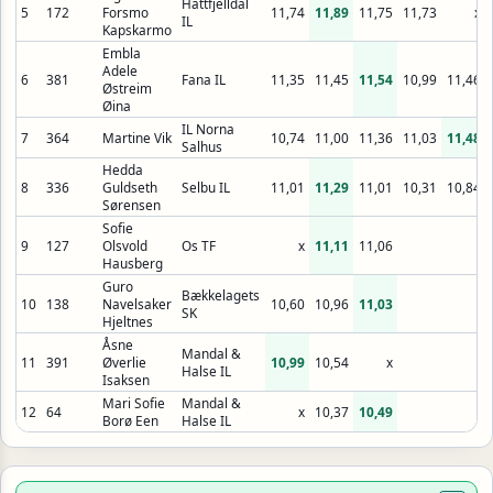
Hattfjelldal
5
172
Forsmo
11,74
11,89
11,75
11,73
x
IL
Kapskarmo
Embla
Adele
6
381
Fana IL
11,35
11,45
11,54
10,99
11,46
Østreim
Øina
IL Norna
7
364
Martine Vik
10,74
11,00
11,36
11,03
11,48
Salhus
Hedda
8
336
Guldseth
Selbu IL
11,01
11,29
11,01
10,31
10,84
Sørensen
Sofie
9
127
Olsvold
Os TF
x
11,11
11,06
Hausberg
Guro
Bækkelagets
10
138
Navelsaker
10,60
10,96
11,03
SK
Hjeltnes
Åsne
Mandal &
11
391
Øverlie
10,99
10,54
x
Halse IL
Isaksen
Mari Sofie
Mandal &
12
64
x
10,37
10,49
Borø Een
Halse IL