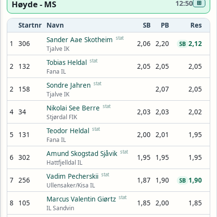
Høyde - MS
12:50
⊞
Startnr
Navn
SB
PB
Res
stat
Sander Aae Skotheim
1
306
2,06
2,20
2,12
SB
Tjalve IK
stat
Tobias Heldal
2
132
2,05
2,05
2,05
Fana IL
stat
Sondre Jahren
2
158
2,07
2,05
Tjalve IK
stat
Nikolai See Berre
4
34
2,03
2,03
2,02
Stjørdal FIK
stat
Teodor Heldal
5
131
2,00
2,01
1,95
Fana IL
stat
Amund Skogstad Sjåvik
6
302
1,95
1,95
1,95
Hattfjelldal IL
stat
Vadim Pecherskii
7
256
1,87
1,90
1,90
SB
Ullensaker/Kisa IL
stat
Marcus Valentin Giørtz
8
105
1,85
2,00
1,85
IL Sandvin