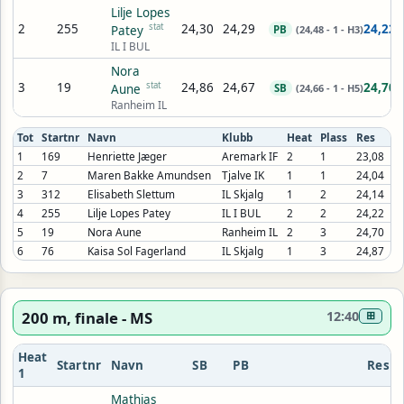
Lilje Lopes
2
255
stat
24,30
24,29
24,22
Patey
PB
(24,48 - 1 - H3)
IL I BUL
Nora
3
19
stat
24,86
24,67
24,70
Aune
SB
(24,66 - 1 - H5)
Ranheim IL
Tot
Startnr
Navn
Klubb
Heat
Plass
Res
1
169
Henriette Jæger
Aremark IF
2
1
23,08
2
7
Maren Bakke Amundsen
Tjalve IK
1
1
24,04
3
312
Elisabeth Slettum
IL Skjalg
1
2
24,14
4
255
Lilje Lopes Patey
IL I BUL
2
2
24,22
5
19
Nora Aune
Ranheim IL
2
3
24,70
6
76
Kaisa Sol Fagerland
IL Skjalg
1
3
24,87
200 m, finale - MS
12:40
⊞
Heat
Startnr
Navn
SB
PB
Res
1
Mathias