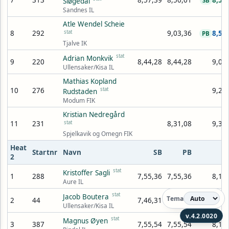
7
313
8,57,39
8,50,01
8,55
Sløgedal
SB
Sandnes IL
Atle Wendel Scheie
8
292
stat
9,03,36
8,59
PB
Tjalve IK
stat
Adrian Monkvik
9
220
8,44,28
8,44,28
9,00
Ullensaker/Kisa IL
Mathias Kopland
10
276
stat
9,24
Rudstaden
Modum FIK
Kristian Nedregård
11
231
stat
8,31,08
9,37
Spjelkavik og Omegn FIK
Heat
Startnr
Navn
SB
PB
R
2
stat
Kristoffer Sagli
1
288
7,55,36
7,55,36
8,19
Aure IL
stat
Jacob Boutera
Tema
2
44
7,46,31
7,46,31
8,19
Ullensaker/Kisa IL
v.4.2.0020
stat
Magnus Øyen
3
387
7,55,54
7,55,54
8,19