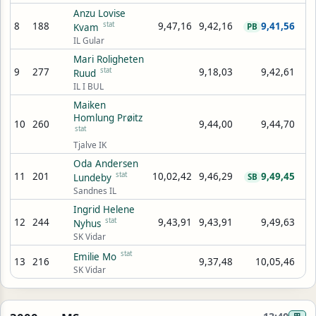
Anzu Lovise
8
188
stat
9,47,16
9,42,16
9,41,56
Kvam
PB
IL Gular
Mari Roligheten
9
277
stat
9,18,03
9,42,61
Ruud
IL I BUL
Maiken
Homlung Prøitz
10
260
9,44,00
9,44,70
stat
Tjalve IK
Oda Andersen
11
201
stat
10,02,42
9,46,29
9,49,45
Lundeby
SB
Sandnes IL
Ingrid Helene
12
244
stat
9,43,91
9,43,91
9,49,63
Nyhus
SK Vidar
stat
Emilie Mo
13
216
9,37,48
10,05,46
SK Vidar