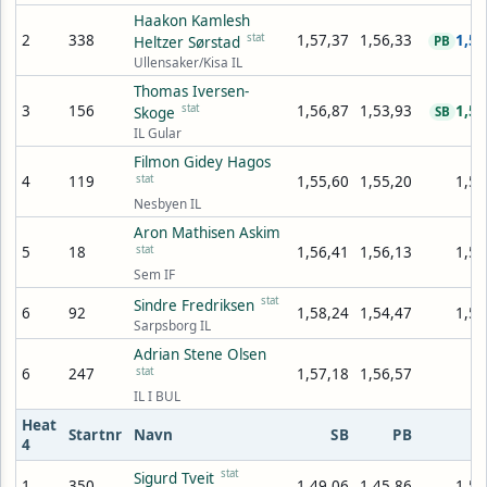
Haakon Kamlesh
2
338
stat
1,57,37
1,56,33
1,55
Heltzer Sørstad
PB
Ullensaker/Kisa IL
Thomas Iversen-
3
156
stat
1,56,87
1,53,93
1,55
Skoge
SB
IL Gular
Filmon Gidey Hagos
4
119
stat
1,55,60
1,55,20
1,56
Nesbyen IL
Aron Mathisen Askim
5
18
stat
1,56,41
1,56,13
1,57
Sem IF
stat
Sindre Fredriksen
6
92
1,58,24
1,54,47
1,59
Sarpsborg IL
Adrian Stene Olsen
6
247
stat
1,57,18
1,56,57
IL I BUL
Heat
Startnr
Navn
SB
PB
4
stat
Sigurd Tveit
1
350
1,49,06
1,45,86
1,54