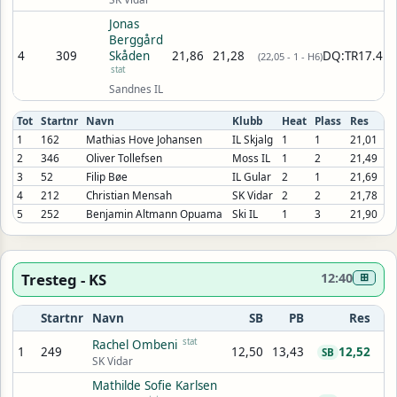
Jonas
Berggård
4
309
Skåden
21,86
21,28
DQ:TR17.4
(22,05 - 1 - H6)
stat
Sandnes IL
Tot
Startnr
Navn
Klubb
Heat
Plass
Res
1
162
Mathias Hove Johansen
IL Skjalg
1
1
21,01
2
346
Oliver Tollefsen
Moss IL
1
2
21,49
3
52
Filip Bøe
IL Gular
2
1
21,69
4
212
Christian Mensah
SK Vidar
2
2
21,78
5
252
Benjamin Altmann Opuama
Ski IL
1
3
21,90
Tresteg - KS
12:40
⊞
Startnr
Navn
SB
PB
Res
stat
Rachel Ombeni
1
249
12,50
13,43
12,52
SB
SK Vidar
Mathilde Sofie Karlsen