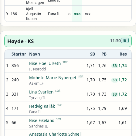
Moshagen
Kjell
9
186
Augustin
Fana IL
o
xxo
xxx
Kubon
Høyde - KS
11:30
⊞
Startnr
Navn
SB
PB
Res
stat
Elise Hoel Ulseth
1
356
1,71
1,76
1,74
SB
IL Norodd
stat
Michelle Marie Nyberget
2
240
1,70
1,75
1,72
SB
Askim IF
stat
Lina Svarlien
3
331
1,70
1,73
1,72
SB
Tyrving IL
stat
Hedvig Kallåk
4
171
1,75
1,79
1,69
Fana IL
stat
Elise Eikeland
5
66
1,67
1,67
1,61
Sandnes IL
Anastasia Charlotte Schnell