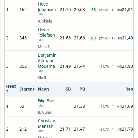
Hove
1
162
Johansen
21,10
20,68
21,01
SB
(21,08 - 1 - H4)
stat
IL Skjalg
Oliver
Tollefsen
2
346
21,66
21,66
21,49
PB
(21,65 - 1 - H2)
stat
Moss IL
Benjamin
Altmann
3
252
Opuama
21,49
21,44
21,90
(21,76 - 1 - H9)
stat
Ski IL
Heat
Startnr
Navn
SB
PB
Res
2
Filip Bøe
1
52
stat
21,38
21,69
(21,73 - 1 - H1)
IL Gular
Christian
Mensah
2
212
21,71
21,47
21,78
(21,73 - 1 - H8)
stat
SK Vidar