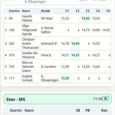
IL Flåværingen
Startnr
Navn
Klubb
F1
F2
F3
F4
F5
Henrik
1
89
SK Vidar
15,32
-
15,83
13,42
-
1
Flåtnes
Viljar
IL Norna
2
106
Helgestad
x
x
14,79
14,88
14,92
1
Salhus
Gjerde
Christian
3
342
André
Aremark IF
14,78
14,94
x
14,55
-
Thomassen
Sondre Vie
4
379
Fana IL
14,51
14,52
x
14,27
x
Ytrearne
Marcus
5
105
Valentin
IL Sandvin
12,99
x
13,34
13,64
x
1
Giørtz
August
IL
6
111
13,26
x
x
x
x
1
Grimeli
Flåværingen
Stav - MS
11:30
⊞
Startnr
Navn
SB
PB
Res