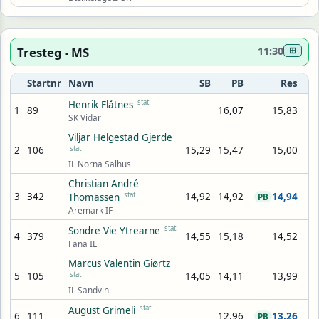
Tresteg - MS
11:30
⊞
Startnr
Navn
SB
PB
Res
stat
Henrik Flåtnes
1
89
16,07
15,83
SK Vidar
Viljar Helgestad Gjerde
2
106
stat
15,29
15,47
15,00
IL Norna Salhus
Christian André
3
342
stat
14,92
14,92
14,94
Thomassen
PB
Aremark IF
stat
Sondre Vie Ytrearne
4
379
14,55
15,18
14,52
Fana IL
Marcus Valentin Giørtz
5
105
stat
14,05
14,11
13,99
IL Sandvin
stat
August Grimeli
6
111
12,96
13,26
PB