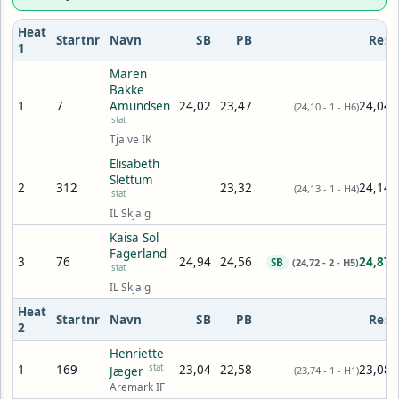
Heat
Startnr
Navn
SB
PB
Res
1
Maren
Bakke
1
7
Amundsen
24,02
23,47
24,04
(24,10 - 1 - H6)
stat
Tjalve IK
Elisabeth
Slettum
2
312
23,32
24,14
(24,13 - 1 - H4)
stat
IL Skjalg
Kaisa Sol
Fagerland
3
76
24,94
24,56
24,87
SB
(24,72 - 2 - H5)
stat
IL Skjalg
Heat
Startnr
Navn
SB
PB
Res
2
Henriette
1
169
stat
23,04
22,58
23,08
Jæger
(23,74 - 1 - H1)
Aremark IF