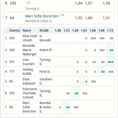
6
293
stat
1,64
1,67
1,56
Tyrving IL
stat
Mari Sofie Borø Een
7
64
1,55
1,60
1,51
Mandal & Halse IL
Startnr
Navn
Klubb
1,46
1,51
1,56
1,61
1,66
1,69
1,72
1
Elise Hoel
IL
1
356
o
xxo
xxo
xo
Ulseth
Norodd
Michelle
2
240
Marie
Askim IF
o
o
xxo
xo
Nyberget
Lina
Tyrving
3
331
o
o
xo
xo
xxo
Svarlien
IL
Hedvig
4
171
Fana IL
o
o
o
xo
xxx
Kallåk
Elise
Sandnes
5
66
o
o
xxx
Eikeland
IL
Anastasia
Tyrving
6
293
Charlotte
xo
xo
xxx
IL
Schnell
Mari
Mandal
7
64
Sofie
& Halse
o
xo
xxx
Borø Een
IL