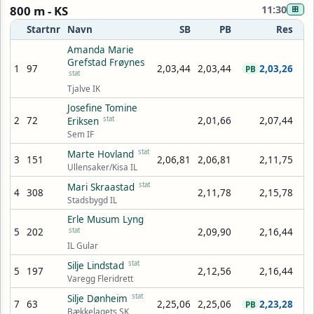
800 m - KS
11:30
⊞
Startnr
Navn
SB
PB
Res
Amanda Marie
Grefstad Frøynes
1
97
2,03,44
2,03,44
2,03,26
PB
stat
Tjalve IK
Josefine Tomine
2
72
stat
2,01,66
2,07,44
Eriksen
Sem IF
stat
Marte Hovland
3
151
2,06,81
2,06,81
2,11,75
Ullensaker/Kisa IL
stat
Mari Skraastad
4
308
2,11,78
2,15,78
Stadsbygd IL
Erle Musum Lyng
5
202
stat
2,09,90
2,16,44
IL Gular
stat
Silje Lindstad
5
197
2,12,56
2,16,44
Varegg Fleridrett
stat
Silje Dønheim
7
63
2,25,06
2,25,06
2,23,28
PB
Bækkelagets SK