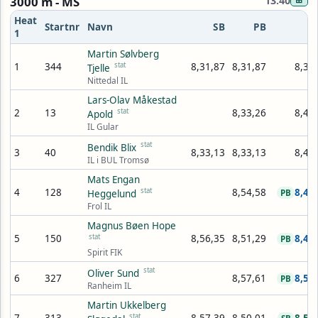
3000 m - MS
13:40
⊞
Heat
Startnr
Navn
SB
PB
R
1
Martin Sølvberg
1
344
stat
8,31,87
8,31,87
8,33
Tjelle
Nittedal IL
Lars-Olav Måkestad
2
13
stat
8,33,26
8,41
Apold
IL Gular
stat
Bendik Blix
3
40
8,33,13
8,33,13
8,41
IL i BUL Tromsø
Mats Engan
4
128
stat
8,54,58
8,45
Heggelund
PB
Frol IL
Magnus Bøen Hope
5
150
stat
8,56,35
8,51,29
8,46
PB
Spirit FIK
stat
Oliver Sund
6
327
8,57,61
8,52
PB
Ranheim IL
Martin Ukkelberg
stat