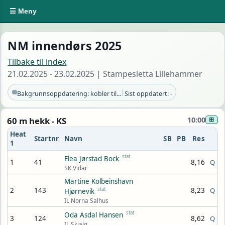
☰ Meny
NM innendørs 2025
Tilbake til index
21.02.2025 - 23.02.2025 | Stampesletta Lillehammer
|
Bakgrunnsoppdatering: kobler til...
Sist oppdatert: -
60 m hekk - KS
10:00
⊞
Heat
Startnr
Navn
SB
PB
Res
1
stat
Elea Jørstad Bock
1
41
8,16
Q
SK Vidar
Martine Kolbeinshavn
2
143
stat
8,23
Q
Hjørnevik
IL Norna Salhus
stat
Oda Asdal Hansen
3
124
8,62
Q
IL Skjalg