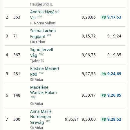
Haugesund IL
Andrea Nygård
2
363
stat
9,28,85
9,17,53
Vie
PB
IL Norna Salhus
Selma Løchen
3
71
stat
9,15,72
9,19,24
Engdahl
FIK Orion
Sigrid Jervell
4
367
stat
9,06,75
9,19,35
Våg
Tjalve IK
Kristine Meinert
5
281
stat
9,27,55
9,24,69
Rød
PB
SK Vidar
Madelène
Wanvik Holum
6
148
9,30,17
9,26,85
PB
stat
SK Vidar
Anna Marie
Nordengen
7
300
9,35,81
9,30,00
9,28,52
PB
stat
Sirevåg
SK Vidar