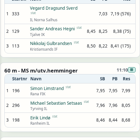
Vegard Dragsund Sverd
1
333
stat
7,03
7,19 (576)
IL Norna Salhus
stat
Sander Andreas Hegni
2
129
8,45
8,25
8,38 (75)
Tjalve IK
stat
Nikkolaj Gulbrandsen
3
113
8,50
8,22
8,41 (175)
Kristiansands IF
60 m - MS m/utv.hemminger
11:10
⊞
Startnr
Navn
SB
PB
Res
stat
Simon Limstrand
1
196
7,95
7,95
7,99
Rana FIK
stat
Michael Sebastian Setsaas
2
296
7,96
7,96
8,05
Tyrving IL
stat
Eirik Lindø
3
198
8,46
8,44
8,68
Ranheim IL