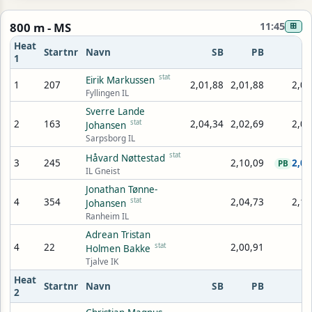
800 m - MS
11:45
⊞
Heat
Startnr
Navn
SB
PB
1
stat
Eirik Markussen
1
207
2,01,88
2,01,88
2,04
Fyllingen IL
Sverre Lande
2
163
stat
2,04,34
2,02,69
2,07
Johansen
Sarpsborg IL
stat
Håvard Nøttestad
3
245
2,10,09
2,08
PB
IL Gneist
Jonathan Tønne-
4
354
stat
2,04,73
2,11
Johansen
Ranheim IL
Adrean Tristan
4
22
stat
2,00,91
Holmen Bakke
Tjalve IK
Heat
Startnr
Navn
SB
PB
2