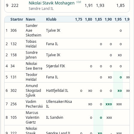
stat
Nikolai Stavik Moshagen
9
222
1,91
1,93
1,85
Søndre Land IL
Startnr
Navn
Klubb
1,75
1,80
1,85
1,90
1,95
1,99
Sander
1
306
Aae
Tjalve IK
o
o
Skotheim
Tobias
2
132
Fana IL
o
o
o
o
Heldal
Sondre
2
158
Tjalve IK
o
xo
o
Jahren
Nikolai
4
34
Stjørdal FIK
o
o
o
o
o
See Berre
Teodor
5
131
Fana IL
o
xo
o
xxx
Heldal
Amund
6
302
Skogstad
Hattfjelldal IL
o
xo
o
o
xo
xxx
Sjåvik
Vadim
Ullensaker/Kisa
7
256
xo
o
xxo
xxx
Pecherskii
IL
Marcus
8
105
Valentin
IL Sandvin
o
o
xxx
Giørtz
Nikolai
9
222
Stavik
Søndre Land IL
o
o
xo
-
xxx