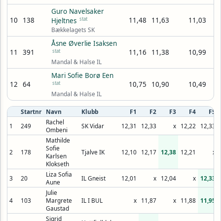
Guro Navelsaker
10
138
stat
11,48
11,63
11,03
Hjeltnes
Bækkelagets SK
Åsne Øverlie Isaksen
11
391
stat
11,16
11,38
10,99
Mandal & Halse IL
Mari Sofie Borø Een
12
64
stat
10,75
10,90
10,49
Mandal & Halse IL
Startnr
Navn
Klubb
F1
F2
F3
F4
F5
Rachel
1
249
SK Vidar
12,31
12,33
x
12,22
12,33
Ombeni
Mathilde
Sofie
2
178
Tjalve IK
12,10
12,17
12,38
12,21
x
Karlsen
Klokseth
Liza Sofia
3
20
IL Gneist
12,01
x
12,04
x
12,33
Aune
Julie
4
103
Margrete
IL I BUL
x
11,87
x
11,88
11,95
Gaustad
Sigrid