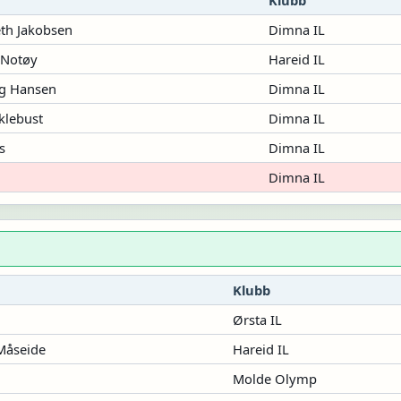
eth Jakobsen
Dimna IL
 Notøy
Hareid IL
rg Hansen
Dimna IL
klebust
Dimna IL
s
Dimna IL
Dimna IL
Klubb
Ørsta IL
Måseide
Hareid IL
Molde Olymp