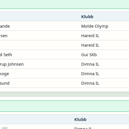
Klubb
Sande
Molde Olymp
rsen
Hareid IL
Hareid IL
d Seth
Gui SKb
erup Johnsen
Dimna IL
Skoge
Dimna IL
asund
Dimna IL
Klubb
stat
Dimna IL
g