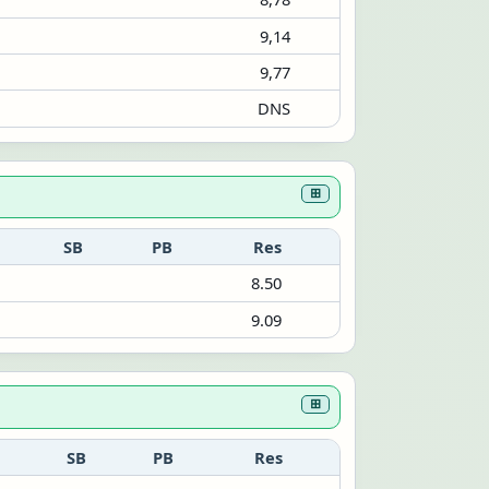
9,14
9,77
DNS
⊞
SB
PB
Res
8.50
9.09
⊞
SB
PB
Res