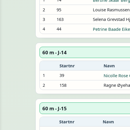
2
95
Louise Rasmussen
3
163
Selena Grevstad Hj
4
44
Petrine Baade Eik
60 m - J-14
Startnr
Navn
1
39
Nicolle Rose
2
158
Ragne Øyeh
60 m - J-15
Startnr
Navn