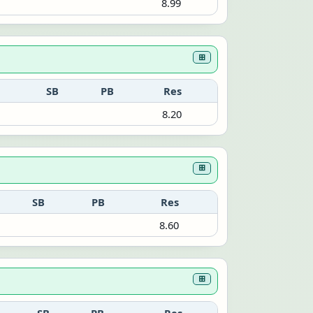
8.99
⊞
SB
PB
Res
8.20
⊞
SB
PB
Res
8.60
⊞
SB
PB
Res