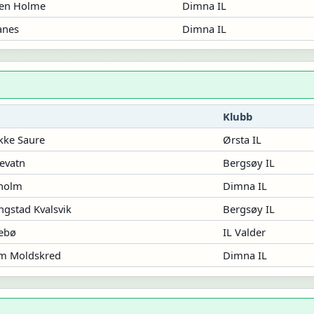
sen Holme
Dimna IL
anes
Dimna IL
Klubb
kke Saure
Ørsta IL
evatn
Bergsøy IL
holm
Dimna IL
gstad Kvalsvik
Bergsøy IL
rebø
IL Valder
lm Moldskred
Dimna IL