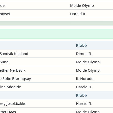
nder
Molde Olymp
Røyset
Hareid IL
Klubb
andvik Kjetland
Dimna IL
 Sund
Molde Olymp
æther Nerbøvik
Molde Olymp
e Sofie Bjøringsøy
IL Norodd
line Måseide
Hareid IL
Klubb
røy Jøsokbakke
Hareid IL
ittet Haas
Molde Olymp