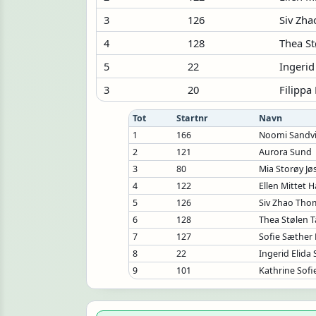
3
126
Siv Zh
4
128
Thea St
5
22
Ingerid
3
20
Filipp
Tot
Startnr
Navn
1
166
Noomi Sandvi
2
121
Aurora Sund
3
80
Mia Storøy J
4
122
Ellen Mittet 
5
126
Siv Zhao Th
6
128
Thea Stølen 
7
127
Sofie Sæther
8
22
Ingerid Elida 
9
101
Kathrine Sofi