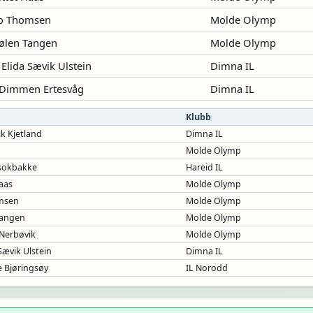
ao Thomsen
Molde Olymp
ølen Tangen
Molde Olymp
 Elida Sævik Ulstein
Dimna IL
a Dimmen Ertesvåg
Dimna IL
Klubb
k Kjetland
Dimna IL
Molde Olymp
øsokbakke
Hareid IL
Haas
Molde Olymp
omsen
Molde Olymp
Tangen
Molde Olymp
 Nerbøvik
Molde Olymp
Sævik Ulstein
Dimna IL
e Bjøringsøy
IL Norodd