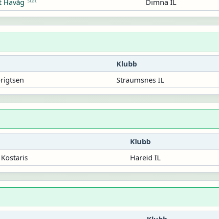
stat
Dimna IL
t Havåg
Klubb
rigtsen
Straumsnes IL
Klubb
Kostaris
Hareid IL
Klubb