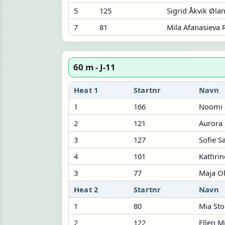
5
125
Sigrid Åkvik Øla
7
81
Mila Afanasieva 
60 m - J-11
Heat 1
Startnr
Navn
1
166
Noomi S
2
121
Aurora
3
127
Sofie S
4
101
Kathrin
3
77
Maja O
Heat 2
Startnr
Navn
1
80
Mia Sto
2
122
Ellen M