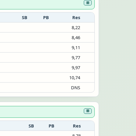
⊞
SB
PB
Res
8,22
8,46
9,11
9,77
9,97
10,74
DNS
⊞
SB
PB
Res
8,78