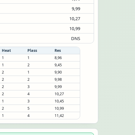
9,99
10,27
10,99
DNS
Heat
Plass
Res
1
1
8,96
1
2
9,45
2
1
9,90
2
2
9,98
2
3
9,99
2
4
10,27
1
3
10,45
2
5
10,99
1
4
11,42