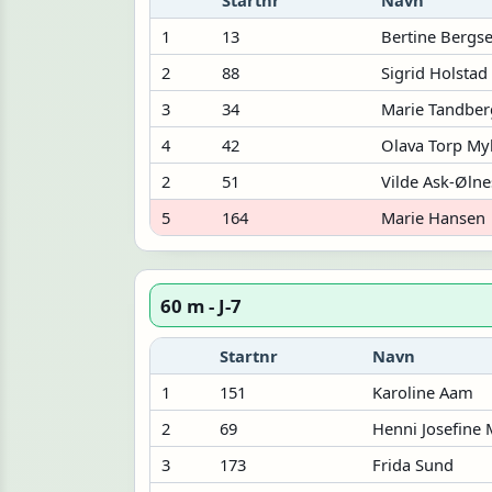
1
13
Bertine Bergs
2
88
Sigrid Holstad
3
34
Marie Tandbe
4
42
Olava Torp My
2
51
Vilde Ask-Ølne
5
164
Marie Hansen
60 m - J-7
Startnr
Navn
1
151
Karoline Aam
2
69
Henni Josefine 
3
173
Frida Sund