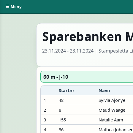
☰ Meny
Sparebanken M
23.11.2024 - 23.11.2024 | Stampesletta 
60 m - J-10
Startnr
Navn
1
48
Sylvia Ajonye
2
8
Maud Waage
3
155
Natalie Aam
4
36
Mathea Johanse