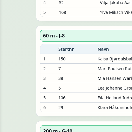
4
52
Vilja Jakoba Aa
5
168
Ylva Miksch Vik
60 m - J-8
Startnr
Navn
1
150
Kaisa Bjørdalsba
2
7
Mari Paulsen Rot
3
38
Mia Hansen War
4
5
Lea Johanne Gron
5
106
Eila Helland Ind
6
29
Klara Håkonsho
200 m - G-10