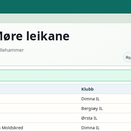
øre leikane
Lillehammer
B
Klubb
Dimna IL
Bergsøy IL
Ørsta IL
n Moldskred
Dimna IL