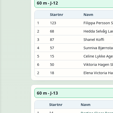
60 m - J-12
Startnr
Navn
1
123
Filippa Persson 
2
68
Hedda Selvåg La
3
87
Shanel Koffi
4
57
Sunniva Bjørnsta
5
15
Celine Lykke Ag
6
50
Viktoria Hagen 
2
18
Elena Victoria H
60 m - J-13
Startnr
Navn
1
14
Bertine Skaar Ber