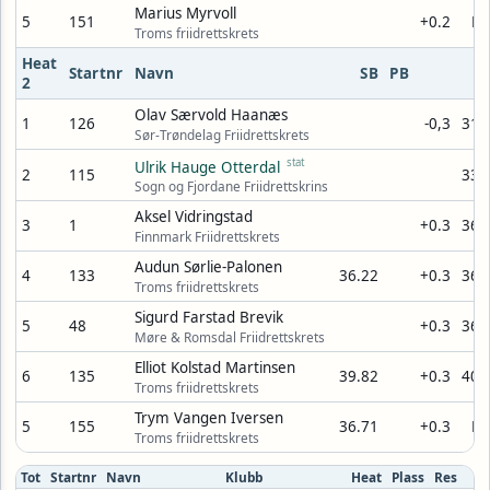
Marius Myrvoll
5
151
+0.2
D
Troms friidrettskrets
Heat
Startnr
Navn
SB
PB
R
2
Olav Særvold Haanæs
1
126
-0,3
31,
Sør-Trøndelag Friidrettskrets
stat
Ulrik Hauge Otterdal
2
115
33,
Sogn og Fjordane Friidrettskrins
Aksel Vidringstad
3
1
+0.3
36,
Finnmark Friidrettskrets
Audun Sørlie-Palonen
4
133
36.22
+0.3
36,
Troms friidrettskrets
Sigurd Farstad Brevik
5
48
+0.3
36,
Møre & Romsdal Friidrettskrets
Elliot Kolstad Martinsen
6
135
39.82
+0.3
40,
Troms friidrettskrets
Trym Vangen Iversen
5
155
36.71
+0.3
D
Troms friidrettskrets
Tot
Startnr
Navn
Klubb
Heat
Plass
Res