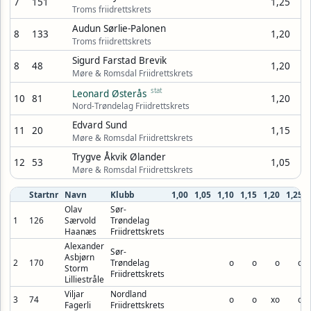
7
151
1,25
Troms friidrettskrets
Audun Sørlie-Palonen
8
133
1,20
Troms friidrettskrets
Sigurd Farstad Brevik
8
48
1,20
Møre & Romsdal Friidrettskrets
stat
Leonard Østerås
10
81
1,20
Nord-Trøndelag Friidrettskrets
Edvard Sund
11
20
1,15
Møre & Romsdal Friidrettskrets
Trygve Åkvik Ølander
12
53
1,05
Møre & Romsdal Friidrettskrets
Startnr
Navn
Klubb
1,00
1,05
1,10
1,15
1,20
1,25
Olav
Sør-
1
126
Særvold
Trøndelag
Haanæs
Friidrettskrets
Alexander
Sør-
Asbjørn
2
170
Trøndelag
o
o
o
o
Storm
Friidrettskrets
Lilliestråle
Viljar
Nordland
3
74
o
o
xo
o
Fagerli
Friidrettskrets