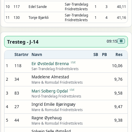
Sør-Trøndelag
10
117
Edel Sande
1
3
40,11
Friidrettskrets
Sør-Trøndelag
11
130
Tonje Bjørkli
1
4
41,16
Friidrettskrets
Tresteg - J-14
09:15
⊞
Startnr
Navn
SB
PB
Res
stat
Eir Øvstedal Brenna
1
118
10,06
Sør-Trøndelag Friidrettskrets
Madelene Almestad
2
34
9,76
Møre & Romsdal Friidrettskrets
stat
Mari Solberg Opdal
3
83
9,58
Nord-Trøndelag Friidrettskrets
Ingrid Emilie Bjøringsøy
4
27
9,47
Møre & Romsdal Friidrettskrets
Ragne Øyehaug
5
44
9,38
Møre & Romsdal Friidrettskrets
Solveig Selle Østgård