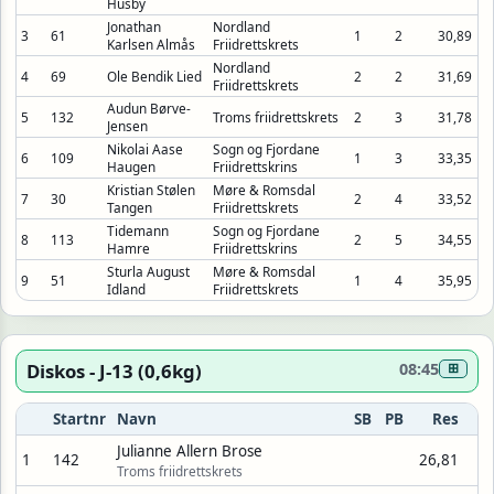
Husby
Jonathan
Nordland
3
61
1
2
30,89
Karlsen Almås
Friidrettskrets
Nordland
4
69
Ole Bendik Lied
2
2
31,69
Friidrettskrets
Audun Børve-
5
132
Troms friidrettskrets
2
3
31,78
Jensen
Nikolai Aase
Sogn og Fjordane
6
109
1
3
33,35
Haugen
Friidrettskrins
Kristian Stølen
Møre & Romsdal
7
30
2
4
33,52
Tangen
Friidrettskrets
Tidemann
Sogn og Fjordane
8
113
2
5
34,55
Hamre
Friidrettskrins
Sturla August
Møre & Romsdal
9
51
1
4
35,95
Idland
Friidrettskrets
Diskos - J-13 (0,6kg)
08:45
⊞
Startnr
Navn
SB
PB
Res
Julianne Allern Brose
1
142
26,81
Troms friidrettskrets