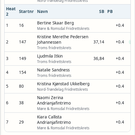
Nord-Trøndelag Friidrettskrets
Heat
Startnr
Navn
SB
PB
2
Bertine Skaar Berg
1
16
+0.4
Møre & Romsdal Friidrettskrets
Kristine Merethe Pedersen
2
147
37,14
+0.4
Johannessen
SB
Troms friidrettskrets
Ljudmila Itkin
3
149
36,84
+0.4
Troms friidrettskrets
Natalie Sandness
4
154
+0.4
Troms friidrettskrets
Kristina Kjønstad Ukkelberg
5
80
+0.4
Nord-Trøndelag Friidrettskrets
Naomi Zerina
6
38
+0.4
Andrianjafintrimo
Møre & Romsdal Friidrettskrets
Kiara Callista
7
29
+0.4
Andrianjafintrimo
Møre & Romsdal Friidrettskrets