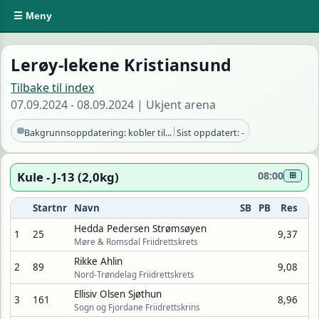
☰ Meny
Lerøy-lekene Kristiansund
Tilbake til index
07.09.2024 - 08.09.2024 | Ukjent arena
|
Bakgrunnsoppdatering: kobler til...
Sist oppdatert: -
Kule - J-13 (2,0kg)
08:00
⊞
Startnr
Navn
SB
PB
Res
Hedda Pedersen Strømsøyen
1
25
9,37
Møre & Romsdal Friidrettskrets
Rikke Ahlin
2
89
9,08
Nord-Trøndelag Friidrettskrets
Ellisiv Olsen Sjøthun
3
161
8,96
Sogn og Fjordane Friidrettskrins