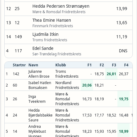
Hedda Pedersen Strømsøyen
12
25
13,99
Møre & Romsdal Friidrettskrets
Thea Emine Hansen
13
12
13,65
Finnmark Friidrettskrets
Ljudmila Itkin
14
149
11,19
Troms friidrettskrets
Edel Sande
4
117
DNS
Sør-Trøndelag Friidrettskrets
Startnr
Navn
Klubb
F1
F2
F3
F4
Julianne
Troms
1
142
-
18,75
26,81
26,37
Allern Brose
friidrettskrets
Isabel Hatlen
Nordland
2
60
20,06
18,21
-
Bonsaksen
Friidrettskrets
Møre &
Inga
3
26
Romsdal
16,73
18,19
-
19,75
Tveekrem
Friidrettskrets
Hedda
Møre &
4
24
Bjørdalsbakke
Romsdal
17,53
17,17
18,52
16,48
18,
Saure
Friidrettskrets
Andrea
Møre &
5
14
Myklebust
Romsdal
18,23
15,93
15,95
18,99
Hunnes
Friidrettskrets