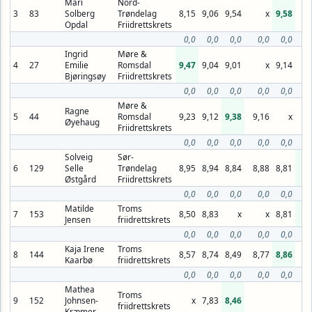
Mari
Nord-
3
83
Solberg
Trøndelag
8,15
9,06
9,54
x
9,58
9,
Opdal
Friidrettskrets
0,0
0,0
0,0
0,0
0,0
Ingrid
Møre &
4
27
Emilie
Romsdal
9,47
9,04
9,01
x
9,14
9,
Bjøringsøy
Friidrettskrets
0,0
0,0
0,0
0,0
0,0
Møre &
Ragne
5
44
Romsdal
9,23
9,12
9,38
9,16
x
Øyehaug
Friidrettskrets
0,0
0,0
0,0
0,0
0,0
Solveig
Sør-
6
129
Selle
Trøndelag
8,95
8,94
8,84
8,88
8,81
9,
Østgård
Friidrettskrets
0,0
0,0
0,0
0,0
0,0
Matilde
Troms
7
153
8,50
8,83
x
x
8,81
8,
Jensen
friidrettskrets
0,0
0,0
0,0
0,0
0,0
Kaja Irene
Troms
8
144
8,57
8,74
8,49
8,77
8,86
Kaarbø
friidrettskrets
0,0
0,0
0,0
0,0
0,0
Mathea
Troms
9
152
Johnsen-
x
7,83
8,46
friidrettskrets
Kræmer