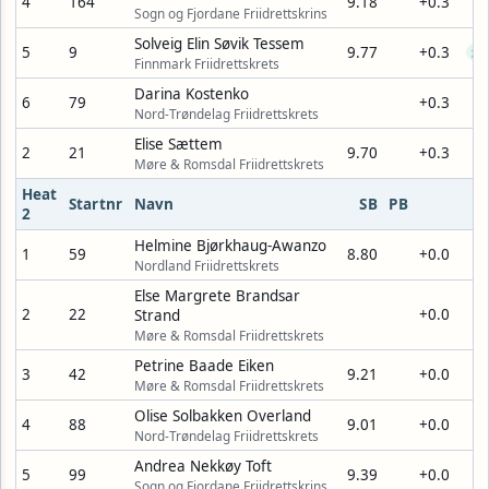
4
164
9.18
+0.3
Sogn og Fjordane Friidrettskrins
Solveig Elin Søvik Tessem
5
9
9.77
+0.3
SB
Finnmark Friidrettskrets
Darina Kostenko
6
79
+0.3
Nord-Trøndelag Friidrettskrets
Elise Sættem
2
21
9.70
+0.3
Møre & Romsdal Friidrettskrets
Heat
Startnr
Navn
SB
PB
2
Helmine Bjørkhaug-Awanzo
1
59
8.80
+0.0
Nordland Friidrettskrets
Else Margrete Brandsar
2
22
+0.0
Strand
Møre & Romsdal Friidrettskrets
Petrine Baade Eiken
3
42
9.21
+0.0
Møre & Romsdal Friidrettskrets
Olise Solbakken Overland
4
88
9.01
+0.0
Nord-Trøndelag Friidrettskrets
Andrea Nekkøy Toft
5
99
9.39
+0.0
Sogn og Fjordane Friidrettskrins