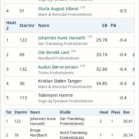
stat
Sturla August Idland
4
51
-0.5
Møre & Romsdal Friidrettskrets
Heat
Startnr
Navn
SB
PB
2
stat
Johannes Aune Hanseth
1
122
29.78
-0.4
Sør-Trøndelag Friidrettskrets
stat
Ole Bendik Lied
2
69
33.19
-0.4
SB
Nordland Friidrettskrets
stat
Audun Børve-Jensen
3
132
32.86
-0.4
SB
Troms friidrettskrets
Kristian Stølen Tangen
4
30
34.85
-0.4
SB
Møre & Romsdal Friidrettskrets
Tidemann Hamre
5
113
-0.4
Sogn og Fjordane Friidrettskrins
Tot
Startnr
Navn
Klubb
Heat
Plass
Res
Johannes Aune
Sør-Trøndelag
1
122
2
1
30,41
Hanseth
Friidrettskrets
Brage
Nord-Trøndelag
2
78
Nordbach
1
1
30,74
Friidrettskrets