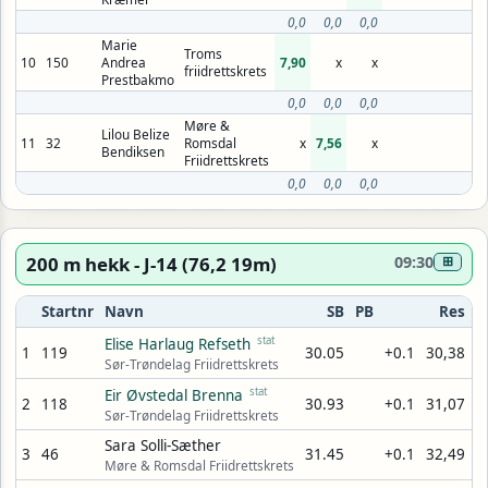
0,0
0,0
0,0
Marie
Troms
10
150
Andrea
7,90
x
x
friidrettskrets
Prestbakmo
0,0
0,0
0,0
Møre &
Lilou Belize
11
32
Romsdal
x
7,56
x
Bendiksen
Friidrettskrets
0,0
0,0
0,0
200 m hekk - J-14 (76,2 19m)
09:30
⊞
Startnr
Navn
SB
PB
Res
stat
Elise Harlaug Refseth
1
119
30.05
+0.1
30,38
Sør-Trøndelag Friidrettskrets
stat
Eir Øvstedal Brenna
2
118
30.93
+0.1
31,07
Sør-Trøndelag Friidrettskrets
Sara Solli-Sæther
3
46
31.45
+0.1
32,49
Møre & Romsdal Friidrettskrets