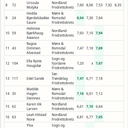
Urszula
Nordland
8
72
7,60
8,06
7,53
7,92
8,35
8,
Motyka
Friidrettskrets
Hedda
Møre &
9
24
Bjørdalsbakke
Romsdal
8,04
7,30
7,64
Saure
Friidrettskrets
Helmine
Nordland
10
59
Bjørkhaug-
7,93
7,10
7,94
Friidrettskrets
Awanzo
Ragna
Møre &
11
43
Dimmen
Romsdal
7,47
7,18
7,69
Alvestad
Friidrettskrets
Sogn og
Ella Ryste
12
104
Fjordane
7,20
x
7,67
Haugsbø
Friidrettskrins
Sør-
13
117
Edel Sande
Trøndelag
7,47
6,71
7,18
Friidrettskrets
Matilde
Møre &
14
35
Hagen
Romsdal
7,16
6,01
7,12
Steinnes
Friidrettskrets
Karen Vik
Nordland
15
62
6,61
7,10
6,64
Larsen
Friidrettskrets
Leah Hilstad
Nordland
16
63
6,81
6,77
7,05
Norø
Friidrettskrets
Ylva
Sogn og