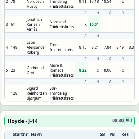
2
78
Nordbach
Trøndelag
9,11
10,18
10,54
x
x
Husby
Friidrettskrets
0
0
0
0
0
Jonathan
Nordland
3
61
Karlsen
x
10,01
Friidrettskrets
Almås
0
0
Leon
Troms
4
148
Aleksander
8,15
8,21
7,84
8,49
8,38
friidrettskrets
Røberg
0
0
0
0
0
Møre &
Gudmund
5
23
Romsdal
8,22
x
8,06
x
x
Gryt
Friidrettskrets
0
0
0
0
0
Sigurd
Sør-
128
Reinholtsen
Trøndelag
Bjørgum
Friidrettskrets
Høyde - J-14
08:30
⊞
Startnr
Navn
SB
PB
Res