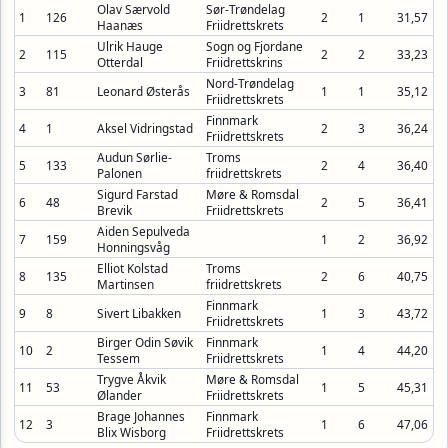
Olav Særvold
Sør-Trøndelag
1
126
2
1
31,57
Haanæs
Friidrettskrets
Ulrik Hauge
Sogn og Fjordane
2
115
2
2
33,23
Otterdal
Friidrettskrins
Nord-Trøndelag
3
81
Leonard Østerås
1
1
35,12
Friidrettskrets
Finnmark
4
1
Aksel Vidringstad
2
3
36,24
Friidrettskrets
Audun Sørlie-
Troms
5
133
2
4
36,40
Palonen
friidrettskrets
Sigurd Farstad
Møre & Romsdal
6
48
2
5
36,41
Brevik
Friidrettskrets
Aiden Sepulveda
7
159
1
2
36,92
Honningsvåg
Elliot Kolstad
Troms
8
135
2
6
40,75
Martinsen
friidrettskrets
Finnmark
9
8
Sivert Libakken
1
3
43,72
Friidrettskrets
Birger Odin Søvik
Finnmark
10
2
1
4
44,20
Tessem
Friidrettskrets
Trygve Åkvik
Møre & Romsdal
11
53
1
5
45,31
Ølander
Friidrettskrets
Brage Johannes
Finnmark
12
3
1
6
47,06
Blix Wisborg
Friidrettskrets