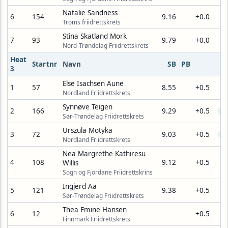
Natalie Sandness
6
154
9.16
+0.0
Troms friidrettskrets
Stina Skatland Mork
7
93
9.79
+0.0
Nord-Trøndelag Friidrettskrets
Heat
Startnr
Navn
SB
PB
3
Else Isachsen Aune
1
57
8.55
+0.5
Nordland Friidrettskrets
Synnøve Teigen
2
166
9.29
+0.5
SB
Sør-Trøndelag Friidrettskrets
Urszula Motyka
3
72
9.03
+0.5
SB
Nordland Friidrettskrets
Nea Margrethe Kathiresu
4
108
9.12
+0.5
Willis
Sogn og Fjordane Friidrettskrins
Ingjerd Aa
5
121
9.38
+0.5
Sør-Trøndelag Friidrettskrets
Thea Emine Hansen
6
12
+0.5
Finnmark Friidrettskrets