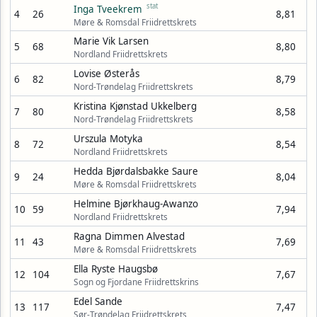
stat
Inga Tveekrem
4
26
8,81
Møre & Romsdal Friidrettskrets
Marie Vik Larsen
5
68
8,80
Nordland Friidrettskrets
Lovise Østerås
6
82
8,79
Nord-Trøndelag Friidrettskrets
Kristina Kjønstad Ukkelberg
7
80
8,58
Nord-Trøndelag Friidrettskrets
Urszula Motyka
8
72
8,54
Nordland Friidrettskrets
Hedda Bjørdalsbakke Saure
9
24
8,04
Møre & Romsdal Friidrettskrets
Helmine Bjørkhaug-Awanzo
10
59
7,94
Nordland Friidrettskrets
Ragna Dimmen Alvestad
11
43
7,69
Møre & Romsdal Friidrettskrets
Ella Ryste Haugsbø
12
104
7,67
Sogn og Fjordane Friidrettskrins
Edel Sande
13
117
7,47
Sør-Trøndelag Friidrettskrets