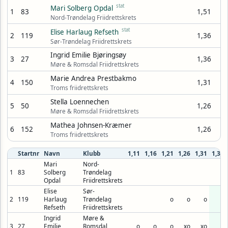
stat
Mari Solberg Opdal
1
83
1,51
Nord-Trøndelag Friidrettskrets
stat
Elise Harlaug Refseth
2
119
1,36
Sør-Trøndelag Friidrettskrets
Ingrid Emilie Bjøringsøy
3
27
1,36
Møre & Romsdal Friidrettskrets
Marie Andrea Prestbakmo
4
150
1,31
Troms friidrettskrets
Stella Loennechen
5
50
1,26
Møre & Romsdal Friidrettskrets
Mathea Johnsen-Kræmer
6
152
1,26
Troms friidrettskrets
Startnr
Navn
Klubb
1,11
1,16
1,21
1,26
1,31
1,36
Mari
Nord-
1
83
Solberg
Trøndelag
o
Opdal
Friidrettskrets
Elise
Sør-
2
119
Harlaug
Trøndelag
o
o
o
o
Refseth
Friidrettskrets
Ingrid
Møre &
3
27
Emilie
Romsdal
o
o
o
xo
xo
o