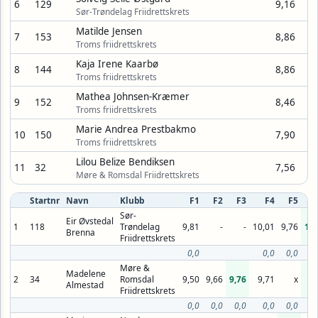
6
129
9,16
Sør-Trøndelag Friidrettskrets
Matilde Jensen
7
153
8,86
Troms friidrettskrets
Kaja Irene Kaarbø
8
144
8,86
Troms friidrettskrets
Mathea Johnsen-Kræmer
9
152
8,46
Troms friidrettskrets
Marie Andrea Prestbakmo
10
150
7,90
Troms friidrettskrets
Lilou Belize Bendiksen
11
32
7,56
Møre & Romsdal Friidrettskrets
Startnr
Navn
Klubb
F1
F2
F3
F4
F5
Sør-
Eir Øvstedal
1
118
Trøndelag
9,81
-
-
10,01
9,76
10,
Brenna
Friidrettskrets
0,0
0,0
0,0
Møre &
Madelene
2
34
Romsdal
9,50
9,66
9,76
9,71
x
9,
Almestad
Friidrettskrets
0,0
0,0
0,0
0,0
0,0