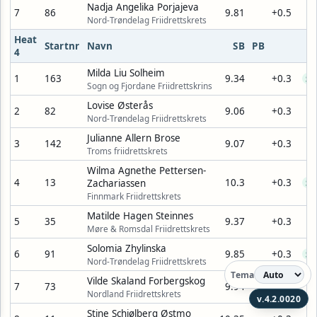
Nadja Angelika Porjajeva
7
86
9.81
+0.5
Nord-Trøndelag Friidrettskrets
Heat
Startnr
Navn
SB
PB
4
Milda Liu Solheim
1
163
9.34
+0.3
SB
Sogn og Fjordane Friidrettskrins
Lovise Østerås
2
82
9.06
+0.3
Nord-Trøndelag Friidrettskrets
Julianne Allern Brose
3
142
9.07
+0.3
Troms friidrettskrets
Wilma Agnethe Pettersen-
4
13
10.3
+0.3
Zachariassen
SB
Finnmark Friidrettskrets
Matilde Hagen Steinnes
5
35
9.37
+0.3
Møre & Romsdal Friidrettskrets
Solomia Zhylinska
6
91
9.85
+0.3
SB
Nord-Trøndelag Friidrettskrets
Tema
Vilde Skaland Forbergskog
7
73
9.94
+0.3
Nordland Friidrettskrets
v.4.2.0020
Stine Schjølberg Østmo