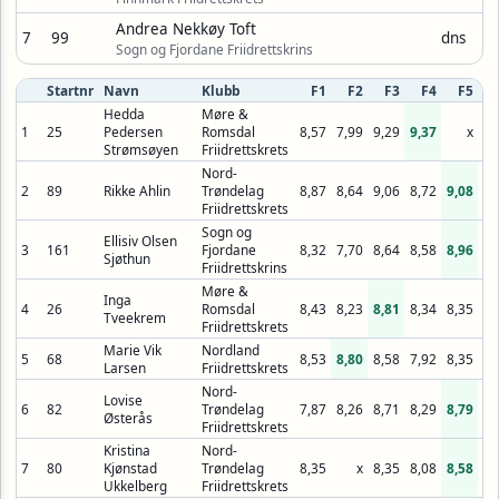
Andrea Nekkøy Toft
7
99
dns
Sogn og Fjordane Friidrettskrins
Startnr
Navn
Klubb
F1
F2
F3
F4
F5
Hedda
Møre &
1
25
Pedersen
Romsdal
8,57
7,99
9,29
9,37
x
8,
Strømsøyen
Friidrettskrets
Nord-
2
89
Rikke Ahlin
Trøndelag
8,87
8,64
9,06
8,72
9,08
Friidrettskrets
Sogn og
Ellisiv Olsen
3
161
Fjordane
8,32
7,70
8,64
8,58
8,96
7,
Sjøthun
Friidrettskrins
Møre &
Inga
4
26
Romsdal
8,43
8,23
8,81
8,34
8,35
7,
Tveekrem
Friidrettskrets
Marie Vik
Nordland
5
68
8,53
8,80
8,58
7,92
8,35
8,
Larsen
Friidrettskrets
Nord-
Lovise
6
82
Trøndelag
7,87
8,26
8,71
8,29
8,79
8,
Østerås
Friidrettskrets
Kristina
Nord-
7
80
Kjønstad
Trøndelag
8,35
x
8,35
8,08
8,58
7,
Ukkelberg
Friidrettskrets