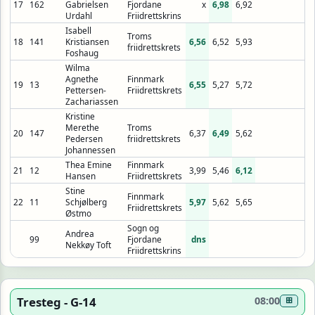
17
162
Gabrielsen
Fjordane
x
6,98
6,92
Urdahl
Friidrettskrins
Isabell
Troms
18
141
Kristiansen
6,56
6,52
5,93
friidrettskrets
Foshaug
Wilma
Agnethe
Finnmark
19
13
6,55
5,27
5,72
Pettersen-
Friidrettskrets
Zachariassen
Kristine
Merethe
Troms
20
147
6,37
6,49
5,62
Pedersen
friidrettskrets
Johannessen
Thea Emine
Finnmark
21
12
3,99
5,46
6,12
Hansen
Friidrettskrets
Stine
Finnmark
22
11
Schjølberg
5,97
5,62
5,65
Friidrettskrets
Østmo
Sogn og
Andrea
99
Fjordane
dns
Nekkøy Toft
Friidrettskrins
Tresteg - G-14
08:00
⊞