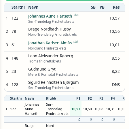
Startnr
Navn
SB
PB
Res
stat
Johannes Aune Hanseth
1
122
10,57
Sør-Trøndelag Friidrettskrets
Brage Nordbach Husby
2
78
10,56
Nord-Trøndelag Friidrettskrets
stat
Jonathan Karlsen Almås
3
61
10,01
Nordland Friidrettskrets
Leon Aleksander Røberg
4
148
8,55
Troms friidrettskrets
Gudmund Gryt
5
23
8,22
Møre & Romsdal Friidrettskrets
Sigurd Reinholtsen Bjørgum
4
128
DNS
Sør-Trøndelag Friidrettskrets
Startnr
Navn
Klubb
F1
F2
F3
F4
F5
Johannes
Sør-
1
122
Aune
Trøndelag
10,57
10,50
10,08
10,31
10,02
Hanseth
Friidrettskrets
0
0
0
0
0
Brage
Nord-