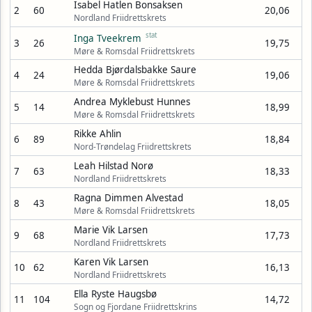
Isabel Hatlen Bonsaksen
2
60
20,06
Nordland Friidrettskrets
stat
Inga Tveekrem
3
26
19,75
Møre & Romsdal Friidrettskrets
Hedda Bjørdalsbakke Saure
4
24
19,06
Møre & Romsdal Friidrettskrets
Andrea Myklebust Hunnes
5
14
18,99
Møre & Romsdal Friidrettskrets
Rikke Ahlin
6
89
18,84
Nord-Trøndelag Friidrettskrets
Leah Hilstad Norø
7
63
18,33
Nordland Friidrettskrets
Ragna Dimmen Alvestad
8
43
18,05
Møre & Romsdal Friidrettskrets
Marie Vik Larsen
9
68
17,73
Nordland Friidrettskrets
Karen Vik Larsen
10
62
16,13
Nordland Friidrettskrets
Ella Ryste Haugsbø
11
104
14,72
Sogn og Fjordane Friidrettskrins