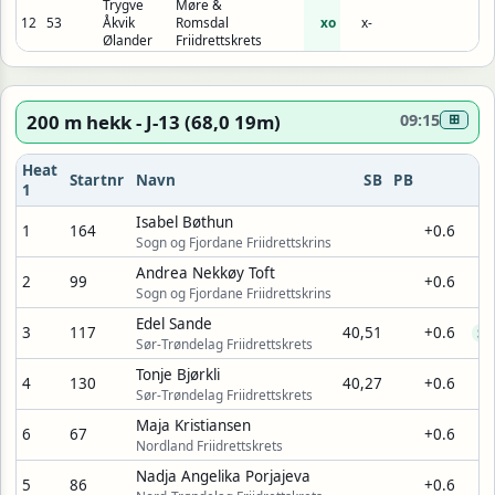
Trygve
Møre &
12
53
Åkvik
Romsdal
xo
x-
Ølander
Friidrettskrets
200 m hekk - J-13 (68,0 19m)
09:15
⊞
Heat
Startnr
Navn
SB
PB
1
Isabel Bøthun
1
164
+0.6
Sogn og Fjordane Friidrettskrins
Andrea Nekkøy Toft
2
99
+0.6
Sogn og Fjordane Friidrettskrins
Edel Sande
3
117
40,51
+0.6
SB
Sør-Trøndelag Friidrettskrets
Tonje Bjørkli
4
130
40,27
+0.6
Sør-Trøndelag Friidrettskrets
Maja Kristiansen
6
67
+0.6
Nordland Friidrettskrets
Nadja Angelika Porjajeva
5
86
+0.6