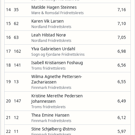
Matilde Hagen Steinnes
14
35
7,16
Møre & Romsdal Friidrettskrets
Karen Vik Larsen
15
62
7,10
Nordland Friidrettskrets
Leah Hilstad Norø
16
63
7,05
Nordland Friidrettskrets
Ylva Gabrielsen Urdahl
17
162
6,98
Sogn og Fjordane Friidrettskrins
Isabell Kristiansen Foshaug
18
141
6,56
Troms friidrettskrets
Wilma Agnethe Pettersen-
19
13
6,55
Zachariassen
Finnmark Friidrettskrets
Kristine Merethe Pedersen
20
147
6,49
Johannessen
Troms friidrettskrets
Thea Emine Hansen
21
12
6,12
Finnmark Friidrettskrets
Stine Schjølberg Østmo
22
11
5,97
Finnmark Friidrettskrets