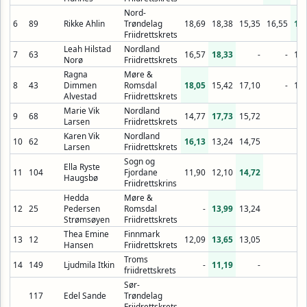
Nord-
6
89
Rikke Ahlin
Trøndelag
18,69
18,38
15,35
16,55
18,
Friidrettskrets
Leah Hilstad
Nordland
7
63
16,57
18,33
-
-
17,
Norø
Friidrettskrets
Ragna
Møre &
8
43
Dimmen
Romsdal
18,05
15,42
17,10
-
16,
Alvestad
Friidrettskrets
Marie Vik
Nordland
9
68
14,77
17,73
15,72
Larsen
Friidrettskrets
Karen Vik
Nordland
10
62
16,13
13,24
14,75
Larsen
Friidrettskrets
Sogn og
Ella Ryste
11
104
Fjordane
11,90
12,10
14,72
Haugsbø
Friidrettskrins
Hedda
Møre &
12
25
Pedersen
Romsdal
-
13,99
13,24
Strømsøyen
Friidrettskrets
Thea Emine
Finnmark
13
12
12,09
13,65
13,05
Hansen
Friidrettskrets
Troms
14
149
Ljudmila Itkin
-
11,19
-
friidrettskrets
Sør-
117
Edel Sande
Trøndelag
Friidrettskrets