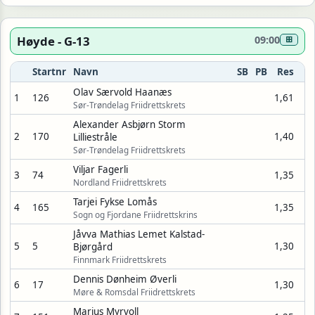
Høyde - G-13
09:00
⊞
Startnr
Navn
SB
PB
Res
Olav Særvold Haanæs
1
126
1,61
Sør-Trøndelag Friidrettskrets
Alexander Asbjørn Storm
2
170
1,40
Lilliestråle
Sør-Trøndelag Friidrettskrets
Viljar Fagerli
3
74
1,35
Nordland Friidrettskrets
Tarjei Fykse Lomås
4
165
1,35
Sogn og Fjordane Friidrettskrins
Jåvva Mathias Lemet Kalstad-
5
5
1,30
Bjørgård
Finnmark Friidrettskrets
Dennis Dønheim Øverli
6
17
1,30
Møre & Romsdal Friidrettskrets
Marius Myrvoll