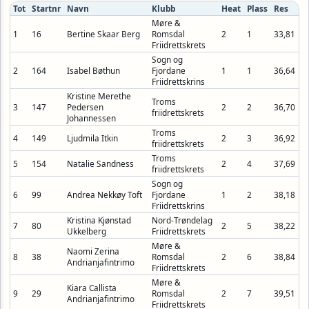
Tot
Startnr
Navn
Klubb
Heat
Plass
Res
Møre &
1
16
Bertine Skaar Berg
Romsdal
2
1
33,81
Friidrettskrets
Sogn og
2
164
Isabel Bøthun
Fjordane
1
1
36,64
Friidrettskrins
Kristine Merethe
Troms
3
147
Pedersen
2
2
36,70
friidrettskrets
Johannessen
Troms
4
149
Ljudmila Itkin
2
3
36,92
friidrettskrets
Troms
5
154
Natalie Sandness
2
4
37,69
friidrettskrets
Sogn og
6
99
Andrea Nekkøy Toft
Fjordane
1
2
38,18
Friidrettskrins
Kristina Kjønstad
Nord-Trøndelag
7
80
2
5
38,22
Ukkelberg
Friidrettskrets
Møre &
Naomi Zerina
8
38
Romsdal
2
6
38,84
Andrianjafintrimo
Friidrettskrets
Møre &
Kiara Callista
9
29
Romsdal
2
7
39,51
Andrianjafintrimo
Friidrettskrets