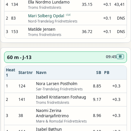
Ella Nordmo Lundamo
4
134
35.15
+0.1
43,41
Troms friidrettskrets
stat
Mari Solberg Opdal
2
83
+0.1
DNS
Nord-Trøndelag Friidrettskrets
Matilde Jensen
3
153
36.72
+0.1
DNS
Troms friidrettskrets
60 m - J-13
09:45
⊞
Heat
Startnr
Navn
SB
PB
1
Nora Larsen Postholm
1
124
8.85
+0.3
Sør-Trøndelag Friidrettskrets
Isabell Kristiansen Foshaug
2
141
9.17
+0.3
Troms friidrettskrets
Naomi Zerina
3
38
8.96
+0.3
Andrianjafintrimo
Møre & Romsdal Friidrettskrets
Isabel Bøthun