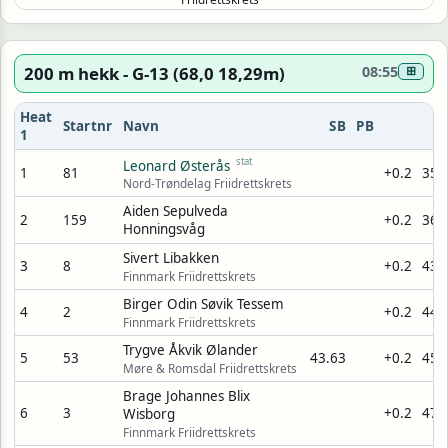
200 m hekk - G-13 (68,0 18,29m)
08:55
⊞
Heat
Startnr
Navn
SB
PB
R
1
stat
Leonard Østerås
1
81
+0.2
35,
Nord-Trøndelag Friidrettskrets
Aiden Sepulveda
2
159
+0.2
36,
Honningsvåg
Sivert Libakken
3
8
+0.2
43,
Finnmark Friidrettskrets
Birger Odin Søvik Tessem
4
2
+0.2
44,
Finnmark Friidrettskrets
Trygve Åkvik Ølander
5
53
43.63
+0.2
45,
Møre & Romsdal Friidrettskrets
Brage Johannes Blix
6
3
+0.2
47,
Wisborg
Finnmark Friidrettskrets