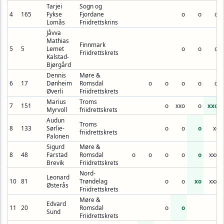
Tarjei
Sogn og
4
165
Fykse
Fjordane
o
o
o
Lomås
Friidrettskrins
Jåvva
Mathias
Finnmark
5
5
Lemet
o
o
o
Friidrettskrets
Kalstad-
Bjørgård
Dennis
Møre &
6
17
Dønheim
Romsdal
o
o
o
o
o
Øverli
Friidrettskrets
Marius
Troms
7
151
o
xxo
o
xxo
Myrvoll
friidrettskrets
Audun
Troms
8
133
Sørlie-
o
o
o
x-
friidrettskrets
Palonen
Sigurd
Møre &
8
48
Farstad
Romsdal
o
o
o
o
o
xxx
Brevik
Friidrettskrets
Nord-
Leonard
10
81
Trøndelag
o
o
xo
xxx
Østerås
Friidrettskrets
Møre &
Edvard
11
20
Romsdal
o
o
Sund
Friidrettskrets