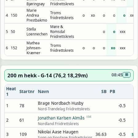
Bjøringsøy
Friidrettskrets
Marie
Troms
4
150
Andrea
o
xo
o
o
o
xxx
friidrettskrets
Prestbakmo
Møre &
Stella
5
50
Romsdal
o
o
xxx
Loennechen
Friidrettskrets
Mathea
Troms
6
152
Johnsen-
o
o
o
xo
xxx
friidrettskrets
Kræmer
200 m hekk - G-14 (76,2 18,29m)
08:45
⊞
Heat
Startnr
Navn
SB
PB
1
Brage Nordbach Husby
1
78
-0.5
Nord-Trøndelag Friidrettskrets
stat
Jonathan Karlsen Almås
2
61
-0.5
Nordland Friidrettskrets
Nikolai Aase Haugen
3
109
36.63
-0.5
SB
Sogn og Fjordane Friidrettskrins