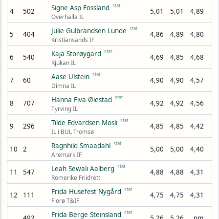
stat
Signe Asp Fossland
4
502
5,01
5,01
4,89
Overhalla IL
stat
Julie Gulbrandsen Lunde
5
404
4,86
4,89
4,80
Kristiansands IF
stat
Kaja Storøygard
6
540
4,69
4,85
4,68
Rjukan IL
stat
Aase Ulstein
7
60
4,90
4,90
4,57
Dimna IL
stat
Hanna Fiva Øiestad
8
707
4,92
4,92
4,56
Tyrving IL
stat
Tilde Edvardsen Mosli
9
296
4,85
4,85
4,42
IL i BUL Tromsø
stat
Ragnhild Smaadahl
10
2
5,00
5,00
4,40
Aremark IF
stat
Leah Sewali Aalberg
11
547
4,88
4,88
4,31
Romerike Friidrett
stat
Frida Husefest Nygård
12
111
4,75
4,75
4,31
Florø T&IF
stat
Frida Berge Steinsland
492
5,26
5,26
nm