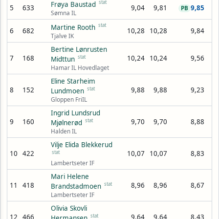
stat
Frøya Baustad
5
633
9,04
9,81
9,85
PB
Sømna IL
stat
Martine Rooth
6
682
10,28
10,28
9,84
Tjalve IK
Bertine Lønrusten
7
168
stat
10,24
10,24
9,56
Midttun
Hamar IL Hovedlaget
Eline Starheim
8
152
stat
9,88
9,88
9,23
Lundmoen
Gloppen FriIL
Ingrid Lundsrud
9
160
stat
9,70
9,70
8,88
Mjølnerød
Halden IL
Vilje Elida Blekkerud
10
422
stat
10,07
10,07
8,83
Lambertseter IF
Mari Helene
11
418
stat
8,96
8,96
8,67
Brandstadmoen
Lambertseter IF
Olivia Skovli
12
466
stat
9,64
9,64
8,43
Hermansen