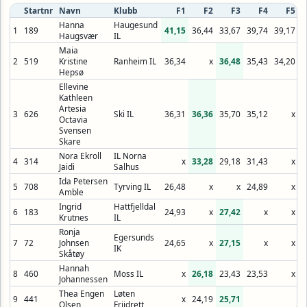
Startnr
Navn
Klubb
F1
F2
F3
F4
F5
Hanna
Haugesund
1
189
41,15
36,44
33,67
39,74
39,17
4
Haugsvær
IL
Maia
2
519
Kristine
Ranheim IL
36,34
x
36,48
35,43
34,20
Hepsø
Ellevine
Kathleen
Artesia
3
626
Ski IL
36,31
36,36
35,70
35,12
x
3
Octavia
Svensen
Skare
Nora Ekroll
IL Norna
4
314
x
33,28
29,18
31,43
x
Jaidi
Salhus
Ida Petersen
5
708
Tyrving IL
26,48
x
x
24,89
x
2
Amble
Ingrid
Hattfjelldal
6
183
24,93
x
27,42
x
x
Krutnes
IL
Ronja
Egersunds
7
72
Johnsen
24,65
x
27,15
x
x
IK
Skåtøy
Hannah
8
460
Moss IL
x
26,18
23,43
23,53
x
2
Johannessen
Thea Engen
Løten
9
441
x
24,19
25,71
Olsen
Friidrett