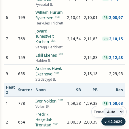
Fyresdal IL
William Hurum
6
199
stat
2,10,01
2,10,01
2,08,97
Syvertsen
PB
Herkules Friidrett
Jovard
Tunestveit
7
768
2,14,54
2,11,83
2,10,15
PB
stat
Karlsen
Varegg Fleridrett
stat
Eskil Ekenes
8
159
2,14,83
2,12,43
PB
Halden IL
Andreas Høvik
9
658
stat
2,13,18
2,29,95
Ekerhovd
Stadsbygd IL
Heat
Startnr
Navn
SB
PB
Res
2
stat
Iver Volden
1
778
1,59,38
1,59,38
1,58,63
PB
Vollan IK
Tema
Fredrik
Hesjedal-
v.4.2.0020
2
654
2,00,39
2,00,39
1,59,34
PB
stat
Tronstad