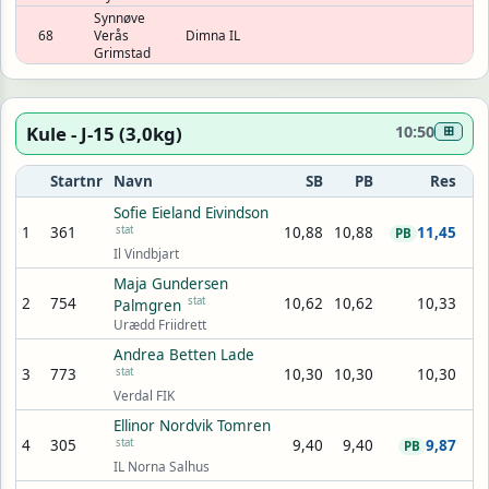
Synnøve
68
Verås
Dimna IL
Grimstad
Kule - J-15 (3,0kg)
10:50
⊞
Startnr
Navn
SB
PB
Res
Sofie Eieland Eivindson
1
361
stat
10,88
10,88
11,45
PB
Il Vindbjart
Maja Gundersen
2
754
stat
10,62
10,62
10,33
Palmgren
Urædd Friidrett
Andrea Betten Lade
3
773
stat
10,30
10,30
10,30
Verdal FIK
Ellinor Nordvik Tomren
4
305
stat
9,40
9,40
9,87
PB
IL Norna Salhus