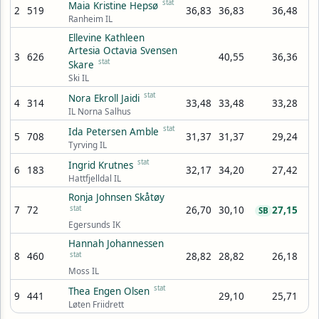
stat
Maia Kristine Hepsø
2
519
36,83
36,83
36,48
Ranheim IL
Ellevine Kathleen
Artesia Octavia Svensen
3
626
40,55
36,36
stat
Skare
Ski IL
stat
Nora Ekroll Jaidi
4
314
33,48
33,48
33,28
IL Norna Salhus
stat
Ida Petersen Amble
5
708
31,37
31,37
29,24
Tyrving IL
stat
Ingrid Krutnes
6
183
32,17
34,20
27,42
Hattfjelldal IL
Ronja Johnsen Skåtøy
7
72
stat
26,70
30,10
27,15
SB
Egersunds IK
Hannah Johannessen
8
460
stat
28,82
28,82
26,18
Moss IL
stat
Thea Engen Olsen
9
441
29,10
25,71
Løten Friidrett