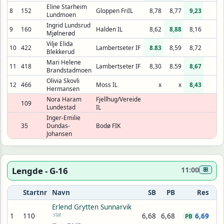
Eline Starheim
8
152
Gloppen FriIL
8,78
8,77
9,23
x
Lundmoen
Ingrid Lundsrud
9
160
Halden IL
8,62
8,88
8,16
Mjølnerød
Vilje Elida
10
422
Lambertseter IF
8.83
8,59
8,72
Blekkerud
Mari Helene
11
418
Lambertseter IF
8,30
8.59
8,67
Brandstadmoen
Olivia Skovli
12
466
Moss IL
x
x
8,43
Hermansen
Nora Haram
Fjellhug/Vereide
109
Lundestad
IL
Inger-Emilie
35
Dundas-
Bodø FIK
Johansen
Lengde - G-16
11:00
⊞
Startnr
Navn
SB
PB
Res
Erlend Grytten Sunnarvik
1
110
stat
6,68
6,68
6,69
PB