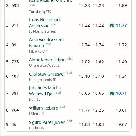
René Alejandro Myhre
2
693
stat
12,28
12,28
11,89
Tønsberg FIK
Linus Hernebäck
3
311
stat
11,22
11,22
11,77
Andersson
PB
IL Norna Salhus
Andreas Brakstad
4
99
stat
11,74
11,74
11,72
Klausen
FIL AKS-77
stat
Aldric Kenarlikdjian
5
725
11,82
11,82
11,49
Ullensaker/Kisa IL
stat
Olai Stav Graasvoll
6
407
12,10
12,10
11,34
Kristiansands IF
Johannes Martin
7
381
stat
10,65
10,65
10,71
Walhovd Fjell
PB
Koll, IL
stat
William Reberg
8
764
11,77
12,25
10,61
Utleira IL
stat
Sigurd Pareli Juven
9
36
11,03
11,03
9,67
Bodø FIK