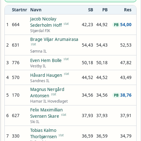
Startnr
Navn
SB
PB
Res
Jacob Nicolay
1
664
stat
42,23
44,92
54,00
Sederholm Hoff
PB
Stjørdal FIK
Brage Viljar Arumairasa
2
631
stat
54,43
54,43
52,53
Sømna IL
stat
Even Hem Bolle
3
776
50,18
50,18
47,82
Vestby IL
stat
Håvard Haugen
4
570
44,52
44,52
43,49
Sandnes IL
Magnus Nergård
5
170
stat
34,56
34,56
38,76
Antonsen
PB
Hamar IL Hovedlaget
Felix Maximillian
6
627
stat
37,93
37,93
37,91
Svensen Skare
Ski IL
Tobias Kalmo
7
330
stat
36,59
36,59
34,79
Thorbjørnsen