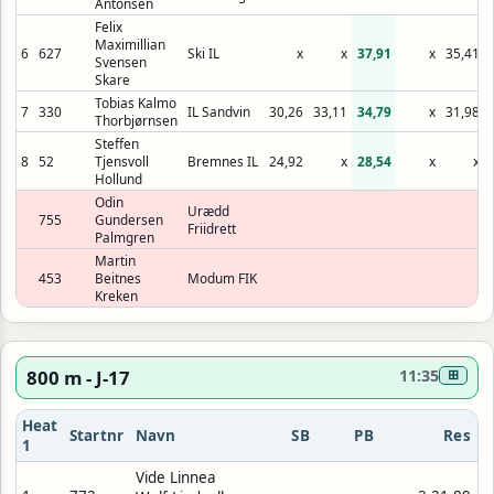
Antonsen
Felix
Maximillian
6
627
Ski IL
x
x
37,91
x
35,41
Svensen
Skare
Tobias Kalmo
7
330
IL Sandvin
30,26
33,11
34,79
x
31,98
Thorbjørnsen
Steffen
8
52
Tjensvoll
Bremnes IL
24,92
x
28,54
x
x
Hollund
Odin
Urædd
755
Gundersen
Friidrett
Palmgren
Martin
453
Beitnes
Modum FIK
Kreken
800 m - J-17
11:35
⊞
Heat
Startnr
Navn
SB
PB
Res
1
Vide Linnea