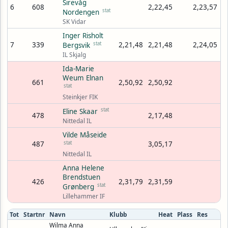
Sirevåg
6
608
2,22,45
2,23,57
stat
Nordengen
SK Vidar
Inger Risholt
7
339
stat
2,21,48
2,21,48
2,24,05
Bergsvik
IL Skjalg
Ida-Marie
Weum Elnan
661
2,50,92
2,50,92
stat
Steinkjer FIK
stat
Eline Skaar
478
2,17,48
Nittedal IL
Vilde Måseide
487
stat
3,05,17
Nittedal IL
Anna Helene
Brendstuen
426
2,31,79
2,31,59
stat
Grønberg
Lillehammer IF
Tot
Startnr
Navn
Klubb
Heat
Plass
Res
Wilma Anna