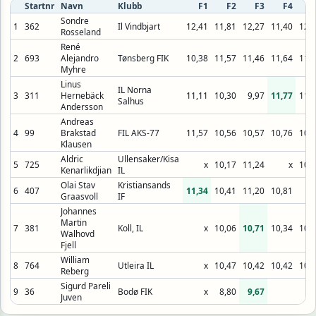
Startnr
Navn
Klubb
F1
F2
F3
F4
F
Sondre
1
362
Il Vindbjart
12,41
11,81
12,27
11,40
12,
Rosseland
René
2
693
Alejandro
Tønsberg FIK
10,38
11,57
11,46
11,64
11,
Myhre
Linus
IL Norna
3
311
Hernebäck
11,11
10,30
9,97
11,77
11,
Salhus
Andersson
Andreas
4
99
Brakstad
FIL AKS-77
11,57
10,56
10,57
10,76
10,
Klausen
Aldric
Ullensaker/Kisa
5
725
x
10,17
11,24
x
10,
Kenarlikdjian
IL
Olai Stav
Kristiansands
6
407
11,34
10,41
11,20
10,81
Graasvoll
IF
Johannes
Martin
7
381
Koll, IL
x
10,06
10,71
10,34
10,
Walhovd
Fjell
William
8
764
Utleira IL
x
10,47
10,42
10,42
10,
Reberg
Sigurd Pareli
9
36
Bodø FIK
x
8,80
9,67
Juven