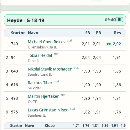
Høyde - G-18-19
09:40
⊞
Startnr
Navn
SB
PB
Res
stat
Michael Chen Reklev
1
740
2,01
2,01
2,02
PB
Ullensaker/Kisa IL
stat
Tobias Heldal
2
94
2,04
2,04
1,91
Fana IL
stat
Nikolai Stavik Moshagen
3
640
1,90
1,93
1,86
Søndre Land IL
stat
Rasmus Tibar
4
616
1,90
1,90
1,86
SK Vidar
stat
Martin Hjertaker
5
493
1,90
1,94
1,81
Os TF
stat
Lucas Grimstad Nilsen
6
575
1,82
1,91
1,76
Sandnes IL
Startnr
Navn
Klubb
1,71
1,76
1,81
1,86
1,91
1,94