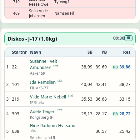
710
Tyrving IL
Reese Owei
Sofia Aude
469
Namsen Fif
Johansen
Diskos - J-17 (1,0kg)
09:30
⊞
Startnr
Navn
SB
PB
Res
Susanne Tveit
1
22
stat
38,99
39,69
39,86
Amundsen
PB
Asker SK
stat
Ida Ramslien
2
101
40,04
42,41
38,27
FIL AKS-77
stat
Vilde Marie Nebell
3
219
35,53
36,68
33,15
IF Sturla
stat
Adele Teigen
4
393
28,17
28,17
28,72
PB
Kongsberg IF
Eline Raddum Hvitsand
5
638
stat
30,57
25,42
Søndre Land IL