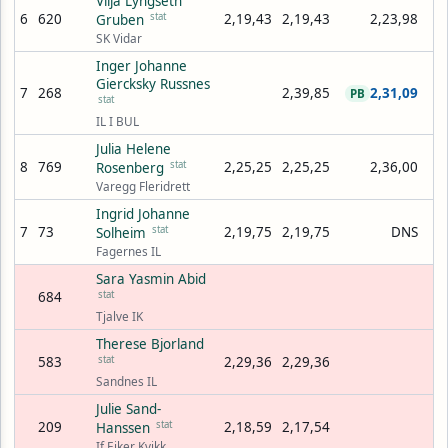
Vilja Lyngseth
6
620
stat
2,19,43
2,19,43
2,23,98
Gruben
SK Vidar
Inger Johanne
Giercksky Russnes
7
268
2,39,85
2,31,09
PB
stat
IL I BUL
Julia Helene
8
769
stat
2,25,25
2,25,25
2,36,00
Rosenberg
Varegg Fleridrett
Ingrid Johanne
7
73
stat
2,19,75
2,19,75
DNS
Solheim
Fagernes IL
Sara Yasmin Abid
684
stat
Tjalve IK
Therese Bjorland
583
stat
2,29,36
2,29,36
Sandnes IL
Julie Sand-
209
stat
2,18,59
2,17,54
Hanssen
If Eiker Kvikk