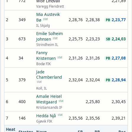
1
772
2,21,89
Wolf Lindvall
Varegg Fleridrett
Mia Austevik
2
349
stat
2,28,76
2,28,38
2,23,77
Bø
PB
IL Skjalg
Emilie Solheim
3
673
stat
2,25,75
2,23,23
2,24,03
Johnsen
SB
Strindheim IL
Fanny
4
34
stat
2,31,26
2,31,26
2,27,08
Kristensen
PB
Bodø FIK
Jade
Chamberland
5
379
2,32,04
2,32,04
2,28,94
PB
stat
Koll, IL
Amalie Heisel
6
400
stat
2,25,80
2,30,45
Westgaard
Kristiansands IF
stat
Hedda Njå
7
146
2,35,56
2,35,56
2,39,21
Gjøvik FIK
Heat