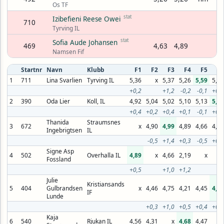
Os TF
stat
Izibefieni Reese Owei
710
Tyrving IL
stat
Sofia Aude Johansen
469
4,63
4,89
Namsen Fif
Startnr
Navn
Klubb
F1
F2
F3
F4
F5
F6
1
711
Lina Svarlien
Tyrving IL
5,36
x
5,37
5,26
5,59
5,32
+0,2
+1,2
-0,2
-0,1
+0,4
2
390
Oda Lier
Koll, IL
4,92
5,04
5,02
5,10
5,13
5,21
+0,4
+0,2
+0,4
+0,1
-0,1
+0,0
Thanida
Straumsnes
3
672
x
4,90
4,99
4,89
4,66
4,86
Ingebrigtsen
IL
-0,5
+1,4
+0,3
-0,5
+0,0
Signe Asp
4
502
Overhalla IL
4,89
x
4,66
2,19
x
x
Fossland
+0,5
+1,0
+1,2
Julie
Kristiansands
5
404
Gulbrandsen
x
4,46
4,75
4,21
4,45
4,80
IF
Lunde
+0,3
+1,0
+0,5
+0,4
+0,1
Kaja
6
540
Rjukan IL
4,56
4,31
x
4,68
4,47
x