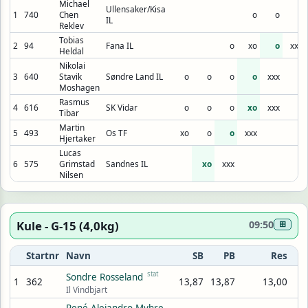
Michael
Ullensaker/Kisa
1
740
Chen
o
o
o
IL
Reklev
Tobias
2
94
Fana IL
o
xo
o
xxx
Heldal
Nikolai
3
640
Stavik
Søndre Land IL
o
o
o
o
xxx
Moshagen
Rasmus
4
616
SK Vidar
o
o
o
xo
xxx
Tibar
Martin
5
493
Os TF
xo
o
o
xxx
Hjertaker
Lucas
6
575
Grimstad
Sandnes IL
xo
xxx
Nilsen
Kule - G-15 (4,0kg)
09:50
⊞
Startnr
Navn
SB
PB
Res
stat
Sondre Rosseland
1
362
13,87
13,87
13,00
Il Vindbjart