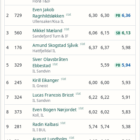
Florø T&IF
Even Jakob
2
729
stat
6,30
6,30
6,36
Ragnhildsløkken
PB
Ullensaker/Kisa IL
stat
Mikkel Mæland
3
560
6,06
6,15
6,13
SB
Sandefjord Turn & IF
stat
Amund Skogstad Sjåvik
4
176
6,37
6,37
5,98
Hattfjelldal IL
Siver Olavsbråten
5
329
stat
5,59
5,94
Ebbestad
PB
IL Sandvin
stat
Kirill Eikanger
6
245
6,00
6,00
5,93
IL Gneist
stat
Lucas Francois Bricot
7
324
6,22
6,22
5,91
IL Sandvin
stat
Even Bogen Nørjordet
8
373
6,02
6,02
5,83
Koll, IL
stat
Radin Kalbasi
9
281
5,74
5,74
5,38
IL I BUL
stat
August Lundholm