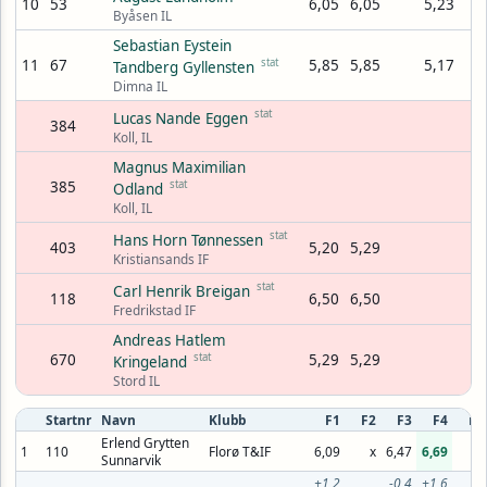
10
53
6,05
6,05
5,23
Byåsen IL
Sebastian Eystein
11
67
stat
5,85
5,85
5,17
Tandberg Gyllensten
Dimna IL
stat
Lucas Nande Eggen
384
Koll, IL
Magnus Maximilian
385
stat
Odland
Koll, IL
stat
Hans Horn Tønnessen
403
5,20
5,29
Kristiansands IF
stat
Carl Henrik Breigan
118
6,50
6,50
Fredrikstad IF
Andreas Hatlem
670
stat
5,29
5,29
Kringeland
Stord IL
Startnr
Navn
Klubb
F1
F2
F3
F4
F5
Erlend Grytten
1
110
Florø T&IF
6,09
x
6,47
6,69
x
Sunnarvik
+1,2
-0,4
+1,6