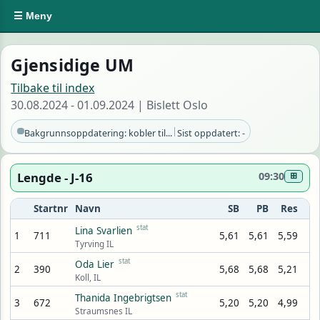
☰ Meny
Gjensidige UM
Tilbake til index
30.08.2024 - 01.09.2024 | Bislett Oslo
|
Bakgrunnsoppdatering: kobler til...
Sist oppdatert: -
Lengde - J-16
09:30
⊞
Startnr
Navn
SB
PB
Res
stat
Lina Svarlien
1
711
5,61
5,61
5,59
Tyrving IL
stat
Oda Lier
2
390
5,68
5,68
5,21
Koll, IL
stat
Thanida Ingebrigtsen
3
672
5,20
5,20
4,99
Straumsnes IL