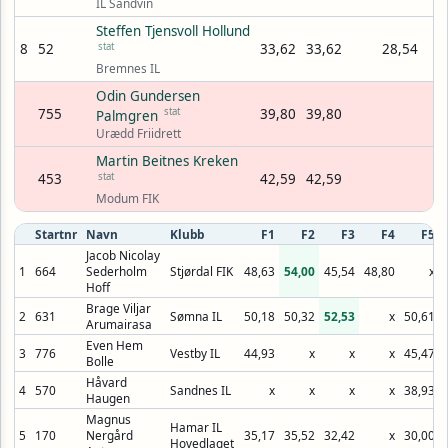
IL Sandvin
Steffen Tjensvoll Hollund
8
52
stat
33,62
33,62
28,54
Bremnes IL
Odin Gundersen
755
stat
39,80
39,80
Palmgren
Urædd Friidrett
Martin Beitnes Kreken
453
stat
42,59
42,59
Modum FIK
Startnr
Navn
Klubb
F1
F2
F3
F4
F5
Jacob Nicolay
1
664
Sederholm
Stjørdal FIK
48,63
54,00
45,54
48,80
x
Hoff
Brage Viljar
2
631
Sømna IL
50,18
50,32
52,53
x
50,61
Arumairasa
Even Hem
3
776
Vestby IL
44,93
x
x
x
45,47
Bolle
Håvard
4
570
Sandnes IL
x
x
x
x
38,93
Haugen
Magnus
Hamar IL
5
170
Nergård
35,17
35,52
32,42
x
30,00
Hovedlaget