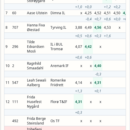
Storøygard
+1,0
+0,0
+1,2
+0,2
7
60
Aase Ulstein
Dimna IL
x
4,25
4,52
4,51
4,50
4,57
-0,4
+0,7
+0,6
+0,0
+0,8
Hanna Fiva
8
707
Tyrving IL
3,88
4,49
4,56
4,53
x
x
Øiestad
+0,5
+0,6
+0,3
+1,6
Tilde
IL i BUL
9
296
Edvardsen
4,07
4,42
x
Tromsø
Mosli
+0,6
+0,6
Ragnhild
10
2
Aremark IF
x
x
4,40
Smaadahl
-0,3
Leah Sewali
Romerike
11
547
4,14
x
4,31
Aalberg
Friidrett
+1,3
+0,1
Frida
12
111
Husefest
Florø T&IF
4,31
x
x
Nygård
+0,3
Frida Berge
492
Os TF
x
x
x
Steinsland
Izibefieni