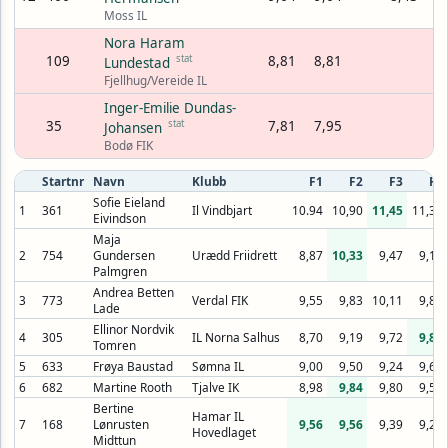
Moss IL
Nora Haram
109
stat
8,81
8,81
Lundestad
Fjellhug/Vereide IL
Inger-Emilie Dundas-
35
stat
7,81
7,95
Johansen
Bodø FIK
Startnr
Navn
Klubb
F1
F2
F3
F4
Sofie Eieland
1
361
Il Vindbjart
10.94
10,90
11,45
11,34
Eivindson
Maja
2
754
Gundersen
Urædd Friidrett
8,87
10,33
9,47
9,13
Palmgren
Andrea Betten
3
773
Verdal FIK
9,55
9,83
10,11
9,82
Lade
Ellinor Nordvik
4
305
IL Norna Salhus
8,70
9,19
9,72
9,87
Tomren
5
633
Frøya Baustad
Sømna IL
9,00
9,50
9,24
9,69
6
682
Martine Rooth
Tjalve IK
8,98
9,84
9,80
9,57
Bertine
Hamar IL
7
168
Lønrusten
9,56
9,56
9,39
9,20
Hovedlaget
Midttun