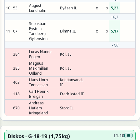
August
10
53
Byåsen IL
x
x
5,23
Lundholm
+0,7
Sebastian
Eystein
11
67
Dimna IL
x
x
5,17
Tandberg
Gyllensten
-1,0
Lucas Nande
384
Koll, IL
Eggen
Magnus
385
Maximilian
Koll, IL
Odland
Hans Horn
Kristiansands
403
Tønnessen
IF
Carl Henrik
118
Fredrikstad IF
Breigan
Andreas
670
Hatlem
Stord IL
Kringeland
Diskos - G-18-19 (1,75kg)
11:10
⊞