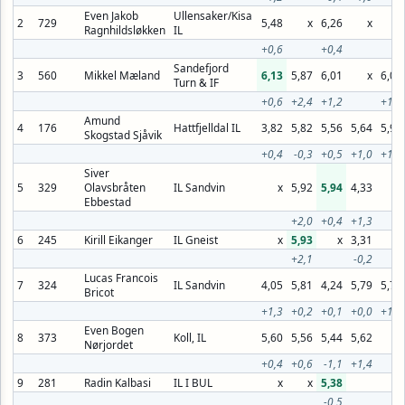
Even Jakob
Ullensaker/Kisa
2
729
5,48
x
6,26
x
x
Ragnhildsløkken
IL
+0,6
+0,4
Sandefjord
3
560
Mikkel Mæland
6,13
5,87
6,01
x
6,08
Turn & IF
+0,6
+2,4
+1,2
+1,0
Amund
4
176
Hattfjelldal IL
3,82
5,82
5,56
5,64
5,94
Skogstad Sjåvik
+0,4
-0,3
+0,5
+1,0
+1,0
Siver
5
329
Olavsbråten
IL Sandvin
x
5,92
5,94
4,33
x
Ebbestad
+2,0
+0,4
+1,3
6
245
Kirill Eikanger
IL Gneist
x
5,93
x
3,31
x
+2,1
-0,2
Lucas Francois
7
324
IL Sandvin
4,05
5,81
4,24
5,79
5,74
Bricot
+1,3
+0,2
+0,1
+0,0
+1,8
Even Bogen
8
373
Koll, IL
5,60
5,56
5,44
5,62
x
Nørjordet
+0,4
+0,6
-1,1
+1,4
9
281
Radin Kalbasi
IL I BUL
x
x
5,38
-0,5