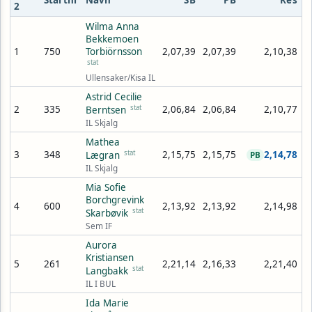
Startnr
Navn
SB
PB
Res
2
Wilma Anna
Bekkemoen
1
750
Torbiörnsson
2,07,39
2,07,39
2,10,38
stat
Ullensaker/Kisa IL
Astrid Cecilie
2
335
stat
2,06,84
2,06,84
2,10,77
Berntsen
IL Skjalg
Mathea
3
348
stat
2,15,75
2,15,75
2,14,78
Lægran
PB
IL Skjalg
Mia Sofie
Borchgrevink
4
600
2,13,92
2,13,92
2,14,98
stat
Skarbøvik
Sem IF
Aurora
Kristiansen
5
261
2,21,14
2,16,33
2,21,40
stat
Langbakk
IL I BUL
Ida Marie