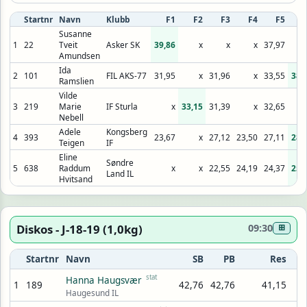
Startnr
Navn
Klubb
F1
F2
F3
F4
F5
Susanne
1
22
Tveit
Asker SK
39,86
x
x
x
37,97
Amundsen
Ida
2
101
FIL AKS-77
31,95
x
31,96
x
33,55
38,
Ramslien
Vilde
3
219
Marie
IF Sturla
x
33,15
31,39
x
32,65
Nebell
Adele
Kongsberg
4
393
23,67
x
27,12
23,50
27,11
28,
Teigen
IF
Eline
Søndre
5
638
Raddum
x
x
22,55
24,19
24,37
25,
Land IL
Hvitsand
Diskos - J-18-19 (1,0kg)
09:30
⊞
Startnr
Navn
SB
PB
Res
stat
Hanna Haugsvær
1
189
42,76
42,76
41,15
Haugesund IL