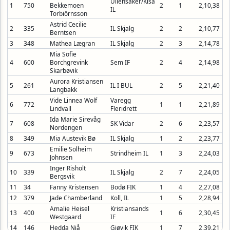
Ullensaker/Kisa
1
750
Bekkemoen
2
1
2,10,38
IL
Torbiörnsson
Astrid Cecilie
2
335
IL Skjalg
2
2
2,10,77
Berntsen
3
348
Mathea Lægran
IL Skjalg
2
3
2,14,78
Mia Sofie
4
600
Borchgrevink
Sem IF
2
4
2,14,98
Skarbøvik
Aurora Kristiansen
5
261
IL I BUL
2
5
2,21,40
Langbakk
Vide Linnea Wolf
Varegg
6
772
1
1
2,21,89
Lindvall
Fleridrett
Ida Marie Sirevåg
7
608
SK Vidar
2
6
2,23,57
Nordengen
8
349
Mia Austevik Bø
IL Skjalg
1
2
2,23,77
Emilie Solheim
9
673
Strindheim IL
1
3
2,24,03
Johnsen
Inger Risholt
10
339
IL Skjalg
2
7
2,24,05
Bergsvik
11
34
Fanny Kristensen
Bodø FIK
1
4
2,27,08
12
379
Jade Chamberland
Koll, IL
1
5
2,28,94
Amalie Heisel
Kristiansands
13
400
1
6
2,30,45
Westgaard
IF
14
146
Hedda Njå
Gjøvik FIK
1
7
2,39,21