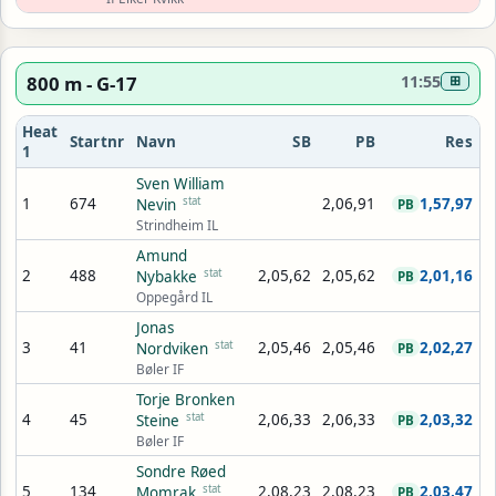
800 m - G-17
11:55
⊞
Heat
Startnr
Navn
SB
PB
Res
1
Sven William
1
674
stat
2,06,91
1,57,97
Nevin
PB
Strindheim IL
Amund
2
488
stat
2,05,62
2,05,62
2,01,16
Nybakke
PB
Oppegård IL
Jonas
3
41
stat
2,05,46
2,05,46
2,02,27
Nordviken
PB
Bøler IF
Torje Bronken
4
45
stat
2,06,33
2,06,33
2,03,32
Steine
PB
Bøler IF
Sondre Røed
5
134
stat
2,08,23
2,08,23
2,03,47
Momrak
PB