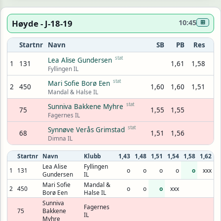
Høyde - J-18-19
10:45
⊞
Startnr
Navn
SB
PB
Res
stat
Lea Alise Gundersen
1
131
1,61
1,58
Fyllingen IL
stat
Mari Sofie Borø Een
2
450
1,60
1,60
1,51
Mandal & Halse IL
stat
Sunniva Bakkene Myhre
75
1,55
1,55
Fagernes IL
stat
Synnøve Verås Grimstad
68
1,51
1,56
Dimna IL
Startnr
Navn
Klubb
1,43
1,48
1,51
1,54
1,58
1,62
Lea Alise
Fyllingen
1
131
o
o
o
o
o
xxx
Gundersen
IL
Mari Sofie
Mandal &
2
450
o
o
o
xxx
Borø Een
Halse IL
Sunniva
Fagernes
75
Bakkene
IL
Myhre