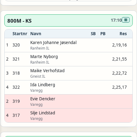
800M - KS
17:10
⊞
Startnr
Navn
SB
PB
Res
Karen Johanne Jøsendal
1
320
2,19,16
Ranheim IL
Marte Nyborg
2
321
2,21,55
Ranheim IL
Maike Verhofstad
3
318
2,22,72
Gneist IL
Ida Lindberg
4
322
2,25,17
Varegg
Evie Dencker
2
319
Varegg
Silje Lindstad
4
317
Varegg