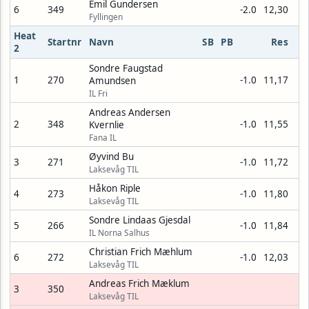
Emil Gundersen
6
349
-2.0
12,30
Fyllingen
Heat
Startnr
Navn
SB
PB
Res
2
Sondre Faugstad
1
270
-1.0
11,17
Amundsen
IL Fri
Andreas Andersen
2
348
-1.0
11,55
Kvernlie
Fana IL
Øyvind Bu
3
271
-1.0
11,72
Laksevåg TIL
Håkon Riple
4
273
-1.0
11,80
Laksevåg TIL
Sondre Lindaas Gjesdal
5
266
-1.0
11,84
IL Norna Salhus
Christian Frich Mæhlum
6
272
-1.0
12,03
Laksevåg TIL
Andreas Frich Mæklum
3
350
Laksevåg TIL