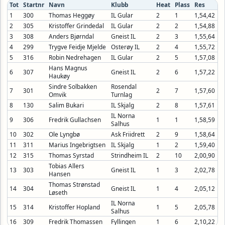
Tot
Startnr
Navn
Klubb
Heat
Plass
Res
1
300
Thomas Heggøy
IL Gular
2
1
1,54,42
2
305
Kristoffer Grindedal
IL Gular
2
2
1,54,88
3
308
Anders Bjørndal
Gneist IL
2
3
1,55,64
4
299
Trygve Feidje Mjelde
Osterøy IL
2
4
1,55,72
5
316
Robin Nedrehagen
IL Gular
2
5
1,57,08
Hans Magnus
6
307
Gneist IL
2
6
1,57,22
Haukøy
Sindre Solbakken
Rosendal
7
301
2
7
1,57,60
Omvik
Turnlag
8
130
Salim Bukari
IL Skjalg
2
8
1,57,61
IL Norna
9
306
Fredrik Gullachsen
1
1
1,58,59
Salhus
10
302
Ole Lyngbø
Ask Friidrett
2
9
1,58,64
11
311
Marius Ingebrigtsen
IL Skjalg
1
2
1,59,40
12
315
Thomas Syrstad
Strindheim IL
2
10
2,00,90
Tobias Allers
13
303
Gneist IL
1
3
2,02,78
Hansen
Thomas Strønstad
14
304
Gneist IL
1
4
2,05,12
Løseth
IL Norna
15
314
Kristoffer Hopland
1
5
2,05,78
Salhus
16
309
Fredrik Thomassen
Fyllingen
1
6
2,10,22