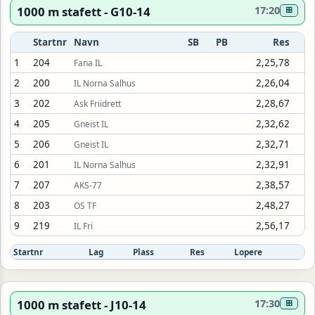
1000 m stafett - G10-14
17:20
⊞
Startnr
Navn
SB
PB
Res
1
204
2,25,78
Fana IL
2
200
2,26,04
IL Norna Salhus
3
202
2,28,67
Ask Friidrett
4
205
2,32,62
Gneist IL
5
206
2,32,71
Gneist IL
6
201
2,32,91
IL Norna Salhus
7
207
2,38,57
AKS-77
8
203
2,48,27
OS TF
9
219
2,56,17
IL Fri
Startnr
Lag
Plass
Res
Lopere
1000 m stafett - J10-14
17:30
⊞