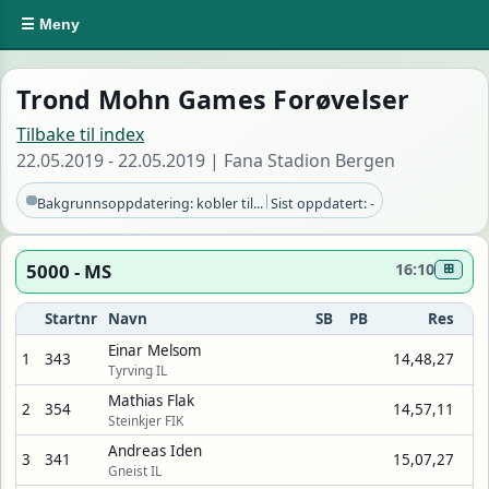
☰ Meny
Trond Mohn Games Forøvelser
Tilbake til index
22.05.2019 - 22.05.2019 | Fana Stadion Bergen
|
Bakgrunnsoppdatering: kobler til...
Sist oppdatert: -
5000 - MS
16:10
⊞
Startnr
Navn
SB
PB
Res
Einar Melsom
1
343
14,48,27
Tyrving IL
Mathias Flak
2
354
14,57,11
Steinkjer FIK
Andreas Iden
3
341
15,07,27
Gneist IL