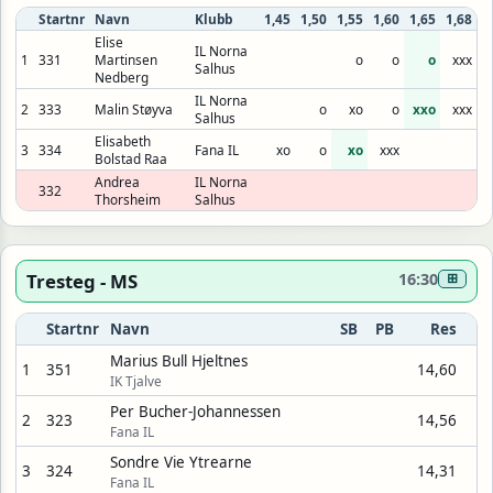
Startnr
Navn
Klubb
1,45
1,50
1,55
1,60
1,65
1,68
Elise
IL Norna
1
331
Martinsen
o
o
o
xxx
Salhus
Nedberg
IL Norna
2
333
Malin Støyva
o
xo
o
xxo
xxx
Salhus
Elisabeth
3
334
Fana IL
xo
o
xo
xxx
Bolstad Raa
Andrea
IL Norna
332
Thorsheim
Salhus
Tresteg - MS
16:30
⊞
Startnr
Navn
SB
PB
Res
Marius Bull Hjeltnes
1
351
14,60
IK Tjalve
Per Bucher-Johannessen
2
323
14,56
Fana IL
Sondre Vie Ytrearne
3
324
14,31
Fana IL