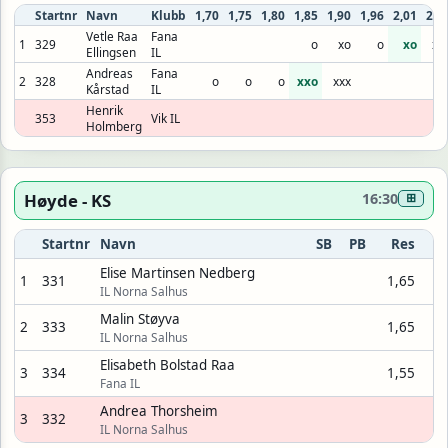
Startnr
Navn
Klubb
1,70
1,75
1,80
1,85
1,90
1,96
2,01
2,0
Vetle Raa
Fana
1
329
o
xo
o
xo
xx
Ellingsen
IL
Andreas
Fana
2
328
o
o
o
xxo
xxx
Kårstad
IL
Henrik
353
Vik IL
Holmberg
Høyde - KS
16:30
⊞
Startnr
Navn
SB
PB
Res
Elise Martinsen Nedberg
1
331
1,65
IL Norna Salhus
Malin Støyva
2
333
1,65
IL Norna Salhus
Elisabeth Bolstad Raa
3
334
1,55
Fana IL
Andrea Thorsheim
3
332
IL Norna Salhus