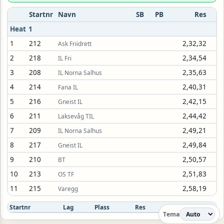
Startnr
Navn
SB
PB
Res
Heat 1
1
212
2,32,32
Ask Friidrett
2
218
2,34,54
IL Fri
3
208
2,35,63
IL Norna Salhus
4
214
2,40,31
Fana IL
5
216
2,42,15
Gneist IL
6
211
2,44,42
Laksevåg TIL
7
209
2,49,21
IL Norna Salhus
8
217
2,49,84
Gneist IL
9
210
2,50,57
BT
10
213
2,51,83
OS TF
11
215
2,58,19
Varegg
Startnr
Lag
Plass
Res
Lopere
Tema