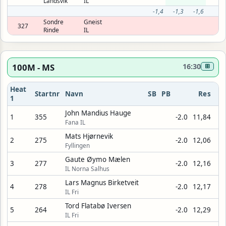
Landsvik
IL
-1,4
-1,3
-1,6
Sondre
Gneist
327
Rinde
IL
100M - MS
16:30
⊞
Heat
Startnr
Navn
SB
PB
Res
1
John Mandius Hauge
1
355
-2.0
11,84
Fana IL
Mats Hjørnevik
2
275
-2.0
12,06
Fyllingen
Gaute Øymo Mælen
3
277
-2.0
12,16
IL Norna Salhus
Lars Magnus Birketveit
4
278
-2.0
12,17
IL Fri
Tord Flatabø Iversen
5
264
-2.0
12,29
IL Fri