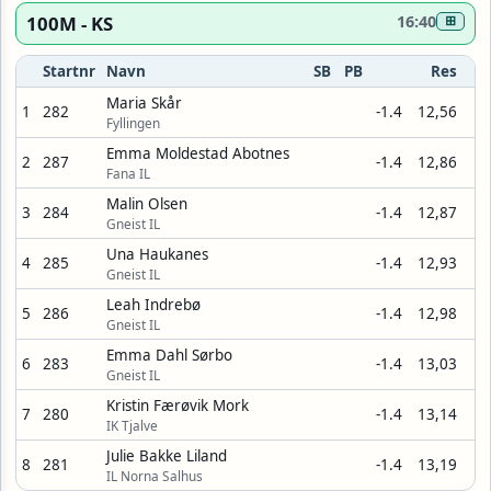
100M - KS
16:40
⊞
Startnr
Navn
SB
PB
Res
Maria Skår
1
282
-1.4
12,56
Fyllingen
Emma Moldestad Abotnes
2
287
-1.4
12,86
Fana IL
Malin Olsen
3
284
-1.4
12,87
Gneist IL
Una Haukanes
4
285
-1.4
12,93
Gneist IL
Leah Indrebø
5
286
-1.4
12,98
Gneist IL
Emma Dahl Sørbo
6
283
-1.4
13,03
Gneist IL
Kristin Færøvik Mork
7
280
-1.4
13,14
IK Tjalve
Julie Bakke Liland
8
281
-1.4
13,19
IL Norna Salhus