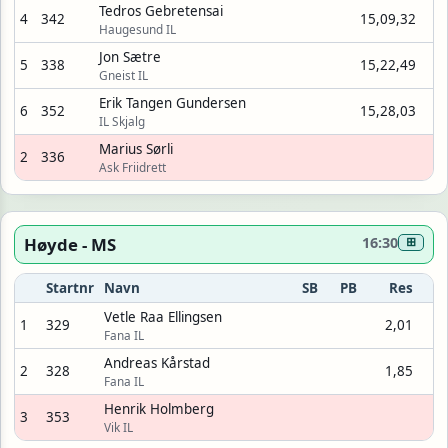
Tedros Gebretensai
4
342
15,09,32
Haugesund IL
Jon Sætre
5
338
15,22,49
Gneist IL
Erik Tangen Gundersen
6
352
15,28,03
IL Skjalg
Marius Sørli
2
336
Ask Friidrett
Høyde - MS
16:30
⊞
Startnr
Navn
SB
PB
Res
Vetle Raa Ellingsen
1
329
2,01
Fana IL
Andreas Kårstad
2
328
1,85
Fana IL
Henrik Holmberg
3
353
Vik IL