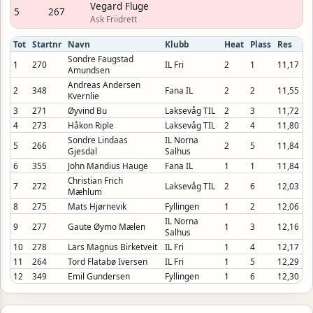
Vegard Fluge
5
267
Ask Friidrett
Tot
Startnr
Navn
Klubb
Heat
Plass
Res
Sondre Faugstad
1
270
IL Fri
2
1
11,17
Amundsen
Andreas Andersen
2
348
Fana IL
2
2
11,55
Kvernlie
3
271
Øyvind Bu
Laksevåg TIL
2
3
11,72
4
273
Håkon Riple
Laksevåg TIL
2
4
11,80
Sondre Lindaas
IL Norna
5
266
2
5
11,84
Gjesdal
Salhus
6
355
John Mandius Hauge
Fana IL
1
1
11,84
Christian Frich
7
272
Laksevåg TIL
2
6
12,03
Mæhlum
8
275
Mats Hjørnevik
Fyllingen
1
2
12,06
IL Norna
9
277
Gaute Øymo Mælen
1
3
12,16
Salhus
10
278
Lars Magnus Birketveit
IL Fri
1
4
12,17
11
264
Tord Flatabø Iversen
IL Fri
1
5
12,29
12
349
Emil Gundersen
Fyllingen
1
6
12,30