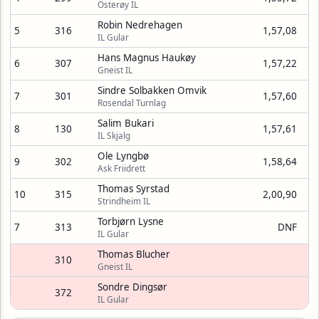
Osterøy IL
Robin Nedrehagen
5
316
1,57,08
IL Gular
Hans Magnus Haukøy
6
307
1,57,22
Gneist IL
Sindre Solbakken Omvik
7
301
1,57,60
Rosendal Turnlag
Salim Bukari
8
130
1,57,61
IL Skjalg
Ole Lyngbø
9
302
1,58,64
Ask Friidrett
Thomas Syrstad
10
315
2,00,90
Strindheim IL
Torbjørn Lysne
7
313
DNF
IL Gular
Thomas Blucher
310
Gneist IL
Sondre Dingsør
372
IL Gular