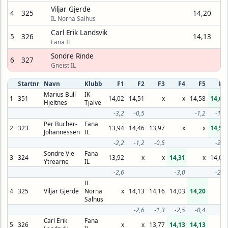
Viljar Gjerde
4
325
14,20
IL Norna Salhus
Carl Erik Landsvik
5
326
14,13
Fana IL
Sondre Rinde
6
327
Gneist IL
Startnr
Navn
Klubb
F1
F2
F3
F4
F5
F6
Marius Bull
IK
1
351
14,02
14,51
x
x
14,58
14,60
Hjeltnes
Tjalve
-3,2
-0,5
-1,2
-1,9
Per Bucher-
Fana
2
323
13,94
14,46
13,97
x
x
14,56
Johannessen
IL
-2,2
-1,2
-0,5
-2,0
Sondre Vie
Fana
3
324
13,92
x
x
14,31
x
14,05
Ytrearne
IL
-2,6
-3,0
-2,5
IL
4
325
Viljar Gjerde
Norna
x
14,13
14,16
14,03
14,20
x
Salhus
-2,6
-1,3
-2,5
-0,4
Carl Erik
Fana
5
326
x
x
13,77
14,13
14,13
x