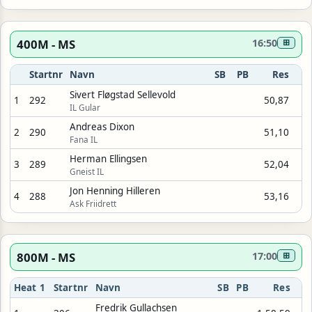
400M - MS
16:50
⊞
Startnr
Navn
SB
PB
Res
Sivert Fløgstad Sellevold
1
292
50,87
IL Gular
Andreas Dixon
2
290
51,10
Fana IL
Herman Ellingsen
3
289
52,04
Gneist IL
Jon Henning Hilleren
4
288
53,16
Ask Friidrett
800M - MS
17:00
⊞
Heat 1
Startnr
Navn
SB
PB
Res
Fredrik Gullachsen