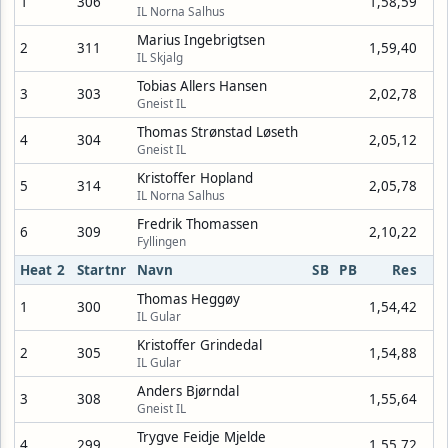
1
306
1,58,59
IL Norna Salhus
Marius Ingebrigtsen
2
311
1,59,40
IL Skjalg
Tobias Allers Hansen
3
303
2,02,78
Gneist IL
Thomas Strønstad Løseth
4
304
2,05,12
Gneist IL
Kristoffer Hopland
5
314
2,05,78
IL Norna Salhus
Fredrik Thomassen
6
309
2,10,22
Fyllingen
Heat 2
Startnr
Navn
SB
PB
Res
Thomas Heggøy
1
300
1,54,42
IL Gular
Kristoffer Grindedal
2
305
1,54,88
IL Gular
Anders Bjørndal
3
308
1,55,64
Gneist IL
Trygve Feidje Mjelde
4
299
1,55,72