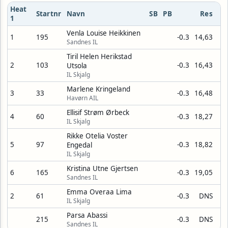
Heat
Startnr
Navn
SB
PB
Res
1
Venla Louise Heikkinen
1
195
-0.3
14,63
Sandnes IL
Tiril Helen Herikstad
2
103
-0.3
16,43
Utsola
IL Skjalg
Marlene Kringeland
3
33
-0.3
16,48
Havørn AIL
Ellisif Strøm Ørbeck
4
60
-0.3
18,27
IL Skjalg
Rikke Otelia Voster
5
97
-0.3
18,82
Engedal
IL Skjalg
Kristina Utne Gjertsen
6
165
-0.3
19,05
Sandnes IL
Emma Overaa Lima
2
61
-0.3
DNS
IL Skjalg
Parsa Abassi
215
-0.3
DNS
Sandnes IL