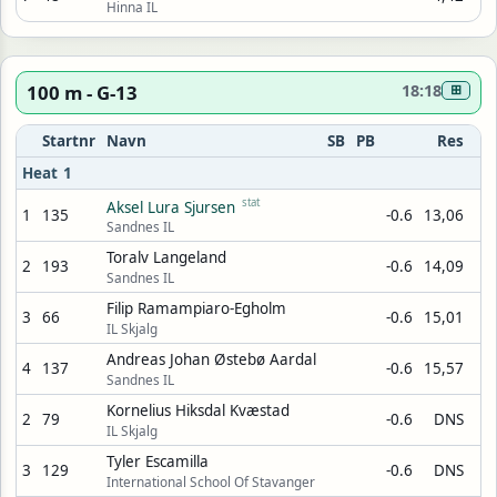
Hinna IL
100 m - G-13
18:18
⊞
Startnr
Navn
SB
PB
Res
Heat 1
stat
Aksel Lura Sjursen
1
135
-0.6
13,06
Sandnes IL
Toralv Langeland
2
193
-0.6
14,09
Sandnes IL
Filip Ramampiaro-Egholm
3
66
-0.6
15,01
IL Skjalg
Andreas Johan Østebø Aardal
4
137
-0.6
15,57
Sandnes IL
Kornelius Hiksdal Kvæstad
2
79
-0.6
DNS
IL Skjalg
Tyler Escamilla
3
129
-0.6
DNS
International School Of Stavanger