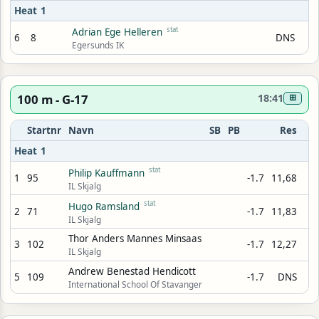
Heat 1
stat
Adrian Ege Helleren
6
8
DNS
Egersunds IK
100 m - G-17
18:41
⊞
Startnr
Navn
SB
PB
Res
Heat 1
stat
Philip Kauffmann
1
95
-1.7
11,68
IL Skjalg
stat
Hugo Ramsland
2
71
-1.7
11,83
IL Skjalg
Thor Anders Mannes Minsaas
3
102
-1.7
12,27
IL Skjalg
Andrew Benestad Hendicott
5
109
-1.7
DNS
International School Of Stavanger