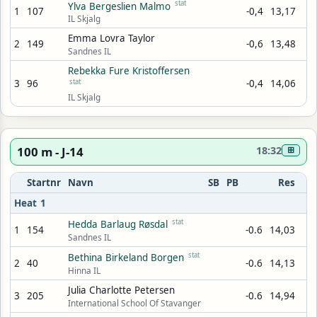
stat
Ylva Bergeslien Malmo
1
107
-0,4
13,17
IL Skjalg
Emma Lovra Taylor
2
149
-0,6
13,48
Sandnes IL
Rebekka Fure Kristoffersen
3
96
stat
-0,4
14,06
IL Skjalg
100 m - J-14
18:32
⊞
Startnr
Navn
SB
PB
Res
Heat 1
stat
Hedda Barlaug Røsdal
1
154
-0.6
14,03
Sandnes IL
stat
Bethina Birkeland Borgen
2
40
-0.6
14,13
Hinna IL
Julia Charlotte Petersen
3
205
-0.6
14,94
International School Of Stavanger