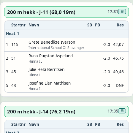
200 m hekk - J-11 (68,0 19m)
17:31
⊞
Startnr
Navn
SB
PB
Res
Heat 1
Grete Benedikte Iverson
1
115
-2.0
42,07
International School Of Stavanger
Runa Rugstad Aspelund
2
51
-2.0
46,75
Hinna IL
Julie Helø Berntsen
3
45
-2.0
49,46
Hinna IL
Josefine Lien Mathisen
5
43
-2.0
DNF
Hinna IL
200 m hekk - J-14 (76,2 19m)
17:35
⊞
Startnr
Navn
SB
PB
Res