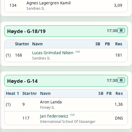
Agnes Lagergren Kamil
134
3,09
Sandnes IL
Høyde - G-18/19
17:30
⊞
Startnr
Navn
SB
PB
Res
stat
Lucas Grimstad Nilsen
(1)
168
181
Sandnes IL
Høyde - G-14
17:30
⊞
Heat 1
Startnr
Navn
SB
PB
Res
Aron Landa
(1)
9
1,36
Finnøy IL
stat
Jan Federowicz
117
DNS
International School Of Stavanger