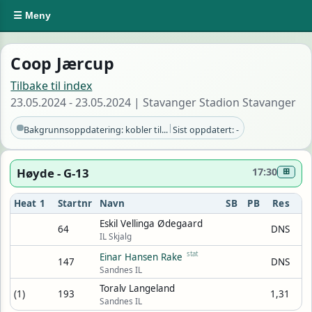
☰ Meny
Coop Jærcup
Tilbake til index
23.05.2024 - 23.05.2024 | Stavanger Stadion Stavanger
|
Bakgrunnsoppdatering: kobler til...
Sist oppdatert: -
Høyde - G-13
17:30
⊞
Heat 1
Startnr
Navn
SB
PB
Res
Eskil Vellinga Ødegaard
64
DNS
IL Skjalg
stat
Einar Hansen Rake
147
DNS
Sandnes IL
Toralv Langeland
(1)
193
1,31
Sandnes IL