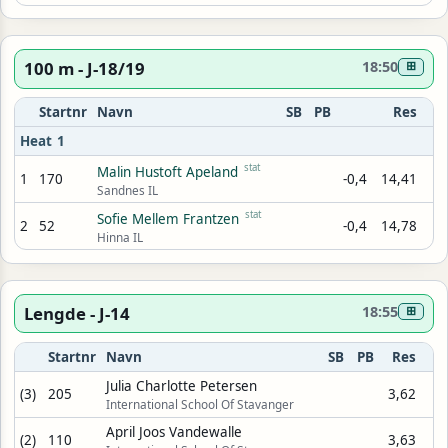
100 m - J-18/19
18:50
⊞
Startnr
Navn
SB
PB
Res
Heat 1
stat
Malin Hustoft Apeland
1
170
-0,4
14,41
Sandnes IL
stat
Sofie Mellem Frantzen
2
52
-0,4
14,78
Hinna IL
Lengde - J-14
18:55
⊞
Startnr
Navn
SB
PB
Res
Julia Charlotte Petersen
(3)
205
3,62
International School Of Stavanger
April Joos Vandewalle
(2)
110
3,63