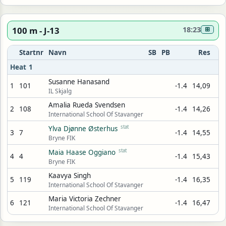
100 m - J-13
18:23
⊞
Startnr
Navn
SB
PB
Res
Heat 1
Susanne Hanasand
1
101
-1.4
14,09
IL Skjalg
Amalia Rueda Svendsen
2
108
-1.4
14,26
International School Of Stavanger
stat
Ylva Djønne Østerhus
3
7
-1.4
14,55
Bryne FIK
stat
Maia Haase Oggiano
4
4
-1.4
15,43
Bryne FIK
Kaavya Singh
5
119
-1.4
16,35
International School Of Stavanger
Maria Victoria Zechner
6
121
-1.4
16,47
International School Of Stavanger