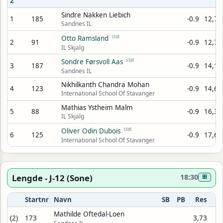
2
Sindre Nakken Liebich
1
185
-0.9
12,70
Sandnes IL
stat
Otto Ramsland
2
91
-0.9
12,71
IL Skjalg
stat
Sondre Førsvoll Aas
3
187
-0.9
14,16
Sandnes IL
Nikhilkanth Chandra Mohan
4
123
-0.9
14,68
International School Of Stavanger
Mathias Ystheim Malm
5
88
-0.9
16,35
IL Skjalg
stat
Oliver Odin Dubois
6
125
-0.9
17,60
International School Of Stavanger
Lengde - J-12 (Sone)
18:30
⊞
Startnr
Navn
SB
PB
Res
Mathilde Oftedal-Loen
(2)
173
3,73