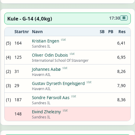
Kule - G-14 (4,0kg)
17:30
⊞
Startnr
Navn
SB
PB
Res
stat
Kristian Engen
(5)
164
6,41
Sandnes IL
stat
Oliver Odin Dubois
(4)
125
6,95
International School Of Stavanger
stat
Johannes Aabø
(2)
31
8,26
Havørn AIL
stat
Gustav Dyrseth Engelsgjerd
(3)
29
7,90
Havørn AIL
stat
Sondre Førsvoll Aas
(1)
187
8,36
Sandnes IL
stat
Eivind Zhelezny
148
Sandnes IL