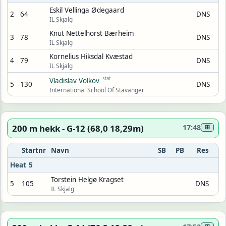
Eskil Vellinga Ødegaard
2
64
DNS
IL Skjalg
Knut Nettelhorst Bærheim
3
78
DNS
IL Skjalg
Kornelius Hiksdal Kvæstad
4
79
DNS
IL Skjalg
stat
Vladislav Volkov
5
130
DNS
International School Of Stavanger
200 m hekk - G-12 (68,0 18,29m)
17:48
⊞
Startnr
Navn
SB
PB
Res
Heat 5
Torstein Helgø Kragset
5
105
DNS
IL Skjalg