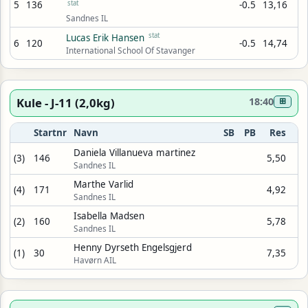
5
136
stat
-0.5
13,16
Sandnes IL
stat
Lucas Erik Hansen
6
120
-0.5
14,74
International School Of Stavanger
Kule - J-11 (2,0kg)
18:40
⊞
Startnr
Navn
SB
PB
Res
Daniela Villanueva martinez
(3)
146
5,50
Sandnes IL
Marthe Varlid
(4)
171
4,92
Sandnes IL
Isabella Madsen
(2)
160
5,78
Sandnes IL
Henny Dyrseth Engelsgjerd
(1)
30
7,35
Havørn AIL