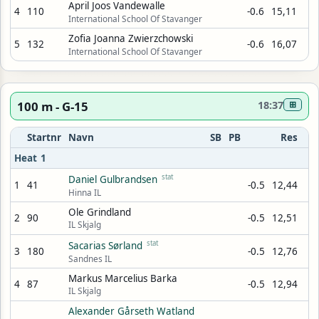
April Joos Vandewalle
4
110
-0.6
15,11
International School Of Stavanger
Zofia Joanna Zwierzchowski
5
132
-0.6
16,07
International School Of Stavanger
100 m - G-15
18:37
⊞
Startnr
Navn
SB
PB
Res
Heat 1
stat
Daniel Gulbrandsen
1
41
-0.5
12,44
Hinna IL
Ole Grindland
2
90
-0.5
12,51
IL Skjalg
stat
Sacarias Sørland
3
180
-0.5
12,76
Sandnes IL
Markus Marcelius Barka
4
87
-0.5
12,94
IL Skjalg
Alexander Gårseth Watland