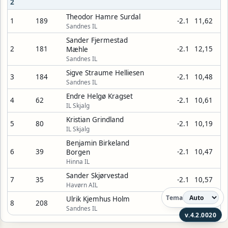
2
Theodor Hamre Surdal
1
189
-2.1
11,62
Sandnes IL
Sander Fjermestad
2
181
-2.1
12,15
Mæhle
Sandnes IL
Sigve Straume Helliesen
3
184
-2.1
10,48
Sandnes IL
Endre Helgø Kragset
4
62
-2.1
10,61
IL Skjalg
Kristian Grindland
5
80
-2.1
10,19
IL Skjalg
Benjamin Birkeland
6
39
-2.1
10,47
Borgen
Hinna IL
Sander Skjørvestad
7
35
-2.1
10,57
Havørn AIL
Tema
Ulrik Kjemhus Holm
8
208
-2.1
DNS
Sandnes IL
v.4.2.0020