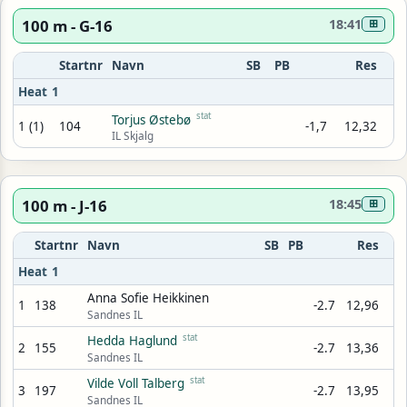
100 m - G-16
18:41
⊞
Startnr
Navn
SB
PB
Res
Heat 1
stat
Torjus Østebø
1 (1)
104
-1,7
12,32
IL Skjalg
100 m - J-16
18:45
⊞
Startnr
Navn
SB
PB
Res
Heat 1
Anna Sofie Heikkinen
1
138
-2.7
12,96
Sandnes IL
stat
Hedda Haglund
2
155
-2.7
13,36
Sandnes IL
stat
Vilde Voll Talberg
3
197
-2.7
13,95
Sandnes IL