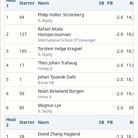
Heat
Startnr
Navn
SB
PB
Res
1
Philip Holter Strömberg
1
94
-2.0
14,75
IL Skjalg
Rafael Alcala
2
127
-2.0
16,06
Hamparzoumian
International School Of Stavanger
Torstein Helgø Kragset
3
105
-2.0
16,55
IL Skjalg
Theo Johan Trahaug
4
17
-2.0
17,60
Finnøy IL
Johan Tjosevik Dahl
5
1
-2.0
18,31
Bryne FIK
Noah Birkeland Borgen
6
50
-2.0
19,45
Hinna IL
Magnus Lye
6
85
-2.0
DNS
IL Skjalg
Heat
Startnr
Navn
SB
PB
Res
2
Eivind Zhang Hagland
1
28
-1.3
16,39