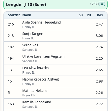
Lengde - J-10 (Sone)
17:30
⊞
Startnr
Navn
SB
PB
Res
Alida Spanne Heggelund
216
2,47
Finnøy IL
Sonja Tangen
213
3,06
Hinna IL
Selina Veli
182
2,74
Sandnes IL
Ulrikke Lorentzen Vegstein
194
2,20
Sandnes IL
Lea Klawikowska
13
2,65
Finnøy IL
Naomi Rebecca Alstveit
15
2,98
Finnøy IL
Mathea Helland
5
2,26
Bryne FIK
Kamilla Langeland
163
2,72
Sandnes IL