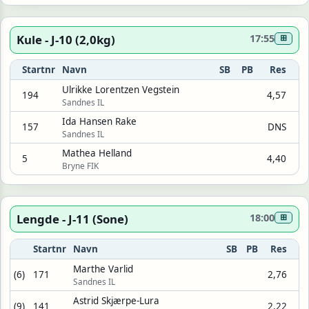
Kule - J-10 (2,0kg)
17:55
⊞
Startnr
Navn
SB
PB
Res
Ulrikke Lorentzen Vegstein
194
4,57
Sandnes IL
Ida Hansen Rake
157
DNS
Sandnes IL
Mathea Helland
5
4,40
Bryne FIK
Lengde - J-11 (Sone)
18:00
⊞
Startnr
Navn
SB
PB
Res
Marthe Varlid
(6)
171
2,76
Sandnes IL
Astrid Skjærpe-Lura
(9)
141
2,22