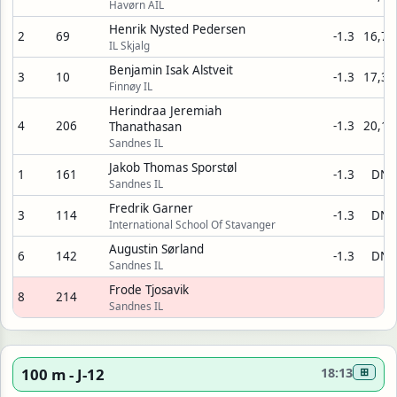
Havørn AIL
Henrik Nysted Pedersen
2
69
-1.3
16,73
IL Skjalg
Benjamin Isak Alstveit
3
10
-1.3
17,37
Finnøy IL
Herindraa Jeremiah
4
206
-1.3
20,12
Thanathasan
Sandnes IL
Jakob Thomas Sporstøl
1
161
-1.3
DNS
Sandnes IL
Fredrik Garner
3
114
-1.3
DNS
International School Of Stavanger
Augustin Sørland
6
142
-1.3
DNS
Sandnes IL
Frode Tjosavik
8
214
Sandnes IL
100 m - J-12
18:13
⊞