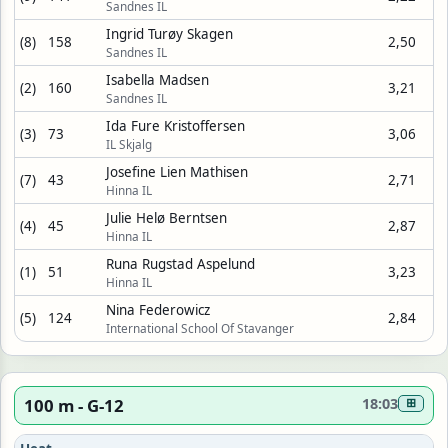
Sandnes IL
Ingrid Turøy Skagen
(8)
158
2,50
Sandnes IL
Isabella Madsen
(2)
160
3,21
Sandnes IL
Ida Fure Kristoffersen
(3)
73
3,06
IL Skjalg
Josefine Lien Mathisen
(7)
43
2,71
Hinna IL
Julie Helø Berntsen
(4)
45
2,87
Hinna IL
Runa Rugstad Aspelund
(1)
51
3,23
Hinna IL
Nina Federowicz
(5)
124
2,84
International School Of Stavanger
100 m - G-12
18:03
⊞