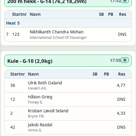
200 m hekk - G-14 (76,2 18,29m)
17:52
⊞
Startnr
Navn
SB
PB
Res
Heat 5
Nikhilkanth Chandra Mohan
7
123
DNS
International School Of Stavanger
Kule - G-10 (2,0kg)
17:55
⊞
Startnr
Navn
SB
PB
Res
Ulrik Roth Oaland
36
4,77
Havørn AIL
Håkon Grieg
12
DNS
Finnøy IL
Kristian Løvoll Seland
2
4,33
Bryne FIK
Jakob Rasdal
42
DNS
Hinna IL