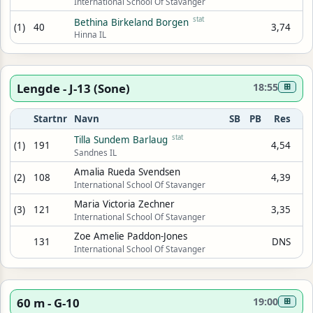
International School Of Stavanger
stat
Bethina Birkeland Borgen
(1)
40
3,74
Hinna IL
Lengde - J-13 (Sone)
18:55
⊞
Startnr
Navn
SB
PB
Res
stat
Tilla Sundem Barlaug
(1)
191
4,54
Sandnes IL
Amalia Rueda Svendsen
(2)
108
4,39
International School Of Stavanger
Maria Victoria Zechner
(3)
121
3,35
International School Of Stavanger
Zoe Amelie Paddon-Jones
131
DNS
International School Of Stavanger
60 m - G-10
19:00
⊞