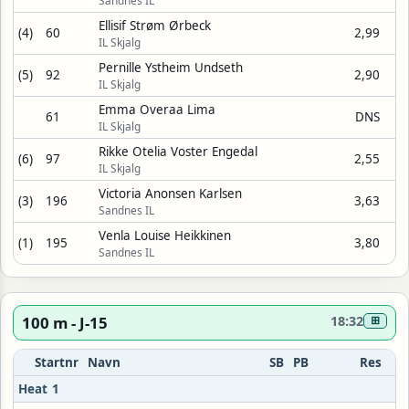
Sandnes IL
Ellisif Strøm Ørbeck
(4)
60
2,99
IL Skjalg
Pernille Ystheim Undseth
(5)
92
2,90
IL Skjalg
Emma Overaa Lima
61
DNS
IL Skjalg
Rikke Otelia Voster Engedal
(6)
97
2,55
IL Skjalg
Victoria Anonsen Karlsen
(3)
196
3,63
Sandnes IL
Venla Louise Heikkinen
(1)
195
3,80
Sandnes IL
100 m - J-15
18:32
⊞
Startnr
Navn
SB
PB
Res
Heat 1