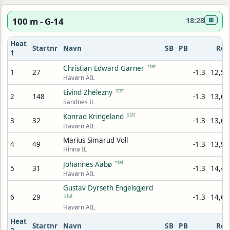
100 m - G-14
18:28
⊞
Heat
Startnr
Navn
SB
PB
Res
1
stat
Christian Edward Garner
1
27
-1.3
12,55
Havørn AIL
stat
Eivind Zhelezny
2
148
-1.3
13,60
Sandnes IL
stat
Konrad Kringeland
3
32
-1.3
13,64
Havørn AIL
Marius Simarud Voll
4
49
-1.3
13,91
Hinna IL
stat
Johannes Aabø
5
31
-1.3
14,48
Havørn AIL
Gustav Dyrseth Engelsgjerd
6
29
stat
-1.3
14,62
Havørn AIL
Heat
Startnr
Navn
SB
PB
Res