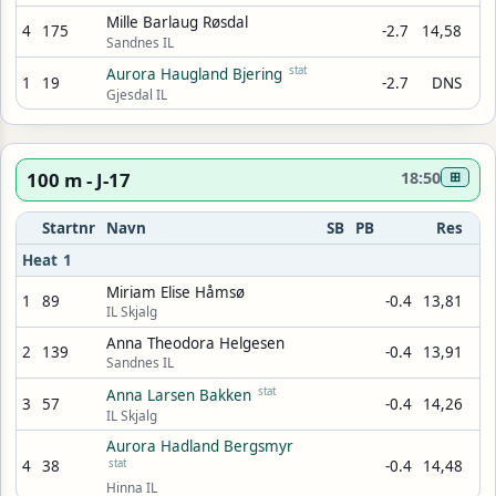
Mille Barlaug Røsdal
4
175
-2.7
14,58
Sandnes IL
stat
Aurora Haugland Bjering
1
19
-2.7
DNS
Gjesdal IL
100 m - J-17
18:50
⊞
Startnr
Navn
SB
PB
Res
Heat 1
Miriam Elise Håmsø
1
89
-0.4
13,81
IL Skjalg
Anna Theodora Helgesen
2
139
-0.4
13,91
Sandnes IL
stat
Anna Larsen Bakken
3
57
-0.4
14,26
IL Skjalg
Aurora Hadland Bergsmyr
4
38
stat
-0.4
14,48
Hinna IL