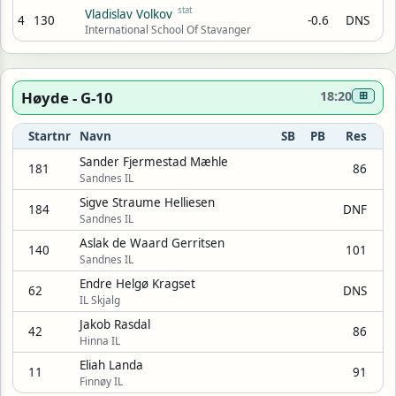
stat
Vladislav Volkov
4
130
-0.6
DNS
International School Of Stavanger
Høyde - G-10
18:20
⊞
Startnr
Navn
SB
PB
Res
Sander Fjermestad Mæhle
181
86
Sandnes IL
Sigve Straume Helliesen
184
DNF
Sandnes IL
Aslak de Waard Gerritsen
140
101
Sandnes IL
Endre Helgø Kragset
62
DNS
IL Skjalg
Jakob Rasdal
42
86
Hinna IL
Eliah Landa
11
91
Finnøy IL