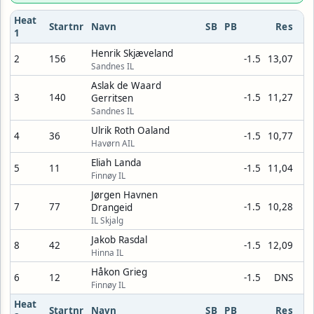
Heat
Startnr
Navn
SB
PB
Res
1
Henrik Skjæveland
2
156
-1.5
13,07
Sandnes IL
Aslak de Waard
3
140
-1.5
11,27
Gerritsen
Sandnes IL
Ulrik Roth Oaland
4
36
-1.5
10,77
Havørn AIL
Eliah Landa
5
11
-1.5
11,04
Finnøy IL
Jørgen Havnen
7
77
-1.5
10,28
Drangeid
IL Skjalg
Jakob Rasdal
8
42
-1.5
12,09
Hinna IL
Håkon Grieg
6
12
-1.5
DNS
Finnøy IL
Heat
Startnr
Navn
SB
PB
Res