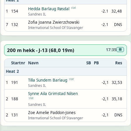
Heat 2
stat
Hedda Barlaug Røsdal
1
154
-2.1
32,48
Sandnes IL
Zofia Joanna Zwierzchowski
7
132
-2.1
DNS
International School Of Stavanger
200 m hekk - J-13 (68,0 19m)
17:35
⊞
Startnr
Navn
SB
PB
Res
Heat 2
stat
Tilla Sundem Barlaug
1
191
-2,1
32,53
Sandnes IL
Synne Aila Grimstad Nilsen
2
188
stat
-2,1
35,18
Sandnes IL
Zoe Amelie Paddon-Jones
2
131
-2,1
DNS
International School Of Stavanger