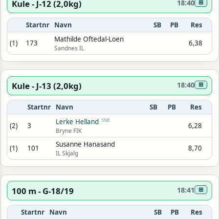
Kule - J-12 (2,0kg)
18:40
⊞
Startnr
Navn
SB
PB
Res
Mathilde Oftedal-Loen
(1)
173
6,38
Sandnes IL
Kule - J-13 (2,0kg)
18:40
⊞
Startnr
Navn
SB
PB
Res
stat
Lerke Helland
(2)
3
6,28
Bryne FIK
Susanne Hanasand
(1)
101
8,70
IL Skjalg
100 m - G-18/19
18:41
⊞
Startnr
Navn
SB
PB
Res