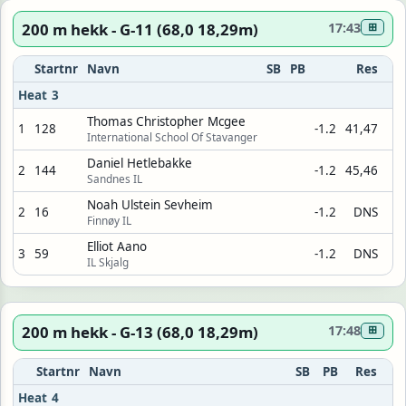
200 m hekk - G-11 (68,0 18,29m)
17:43
⊞
Startnr
Navn
SB
PB
Res
Heat 3
Thomas Christopher Mcgee
1
128
-1.2
41,47
International School Of Stavanger
Daniel Hetlebakke
2
144
-1.2
45,46
Sandnes IL
Noah Ulstein Sevheim
2
16
-1.2
DNS
Finnøy IL
Elliot Aano
3
59
-1.2
DNS
IL Skjalg
200 m hekk - G-13 (68,0 18,29m)
17:48
⊞
Startnr
Navn
SB
PB
Res
Heat 4