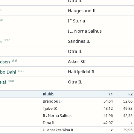
Otra IL
at
Haugesund IL
tat
IF Sturla
IL. Norna Salhus
stat
Sandnes IL
s
Otra IL
stat
Asker SK
ndsen
stat
Hattfjelldal IL
bo Dahl
stat
Otra IL
eitå
Klubb
F1
F2
Brandbu IF
54,64
52,06
d
Tjalve IK
48,12
49,83
n
IL. Norna Salhus
41,96
42,55
Fana IL
42,07
x
Ullensaker/Kisa IL
x
39,95