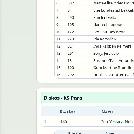
6
307
Mette-Elise Ødegård V
7
84
Else Lundestad Bakkel
8
290
Emelia Tveitå
9
105
Hanna Haugsvær
10
122
Berit Stunes Isene
11
220
Ida Ramslien
12
321
Inga Rabben Reimers
13
291
Sonja Jervidalo
14
13
Susanne Tveit Amund
15
100
Guro Martine Brøndbo
16
292
Unni Olavsdotter Tveit
Diskos - KS Para
Startnr
Navn
1
485
Ida Yessica Nes
Startnr
Navn