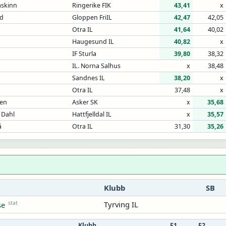
askinn
Ringerike FIK
43,41
x
id
Gloppen FriIL
42,47
42,05
Otra IL
41,64
40,02
Haugesund IL
40,82
x
IF Sturla
39,80
38,32
IL. Norna Salhus
x
38,48
Sandnes IL
38,20
x
Otra IL
37,48
x
sen
Asker SK
x
35,68
 Dahl
Hattfjelldal IL
x
35,57
å
Otra IL
31,30
35,26
Klubb
SB
stat
Tyrving IL
se
Klubb
F1
F2