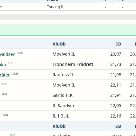
se
Tyrving IL
x
x
Klubb
SB
stat
Moelven IL
20,97
20
valdsen
stat
Trondheim Friidrett
21,73
21
uko
stat
Raufoss IL
21,98
21
Bråten
stat
Moelven IL
22,11
21
stat
Sørild FIK
21,91
21
IL Sandvin
22,05
22
stat
IL I BUL
22,16
22
u
Klubb
SB
stat