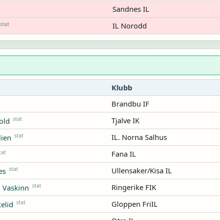
Sandnes IL
stat
IL Norodd
Klubb
Brandbu IF
stat
Tjalve IK
old
stat
IL. Norna Salhus
lien
tat
Fana IL
stat
Ullensaker/Kisa IL
es
stat
Ringerike FIK
d Vaskinn
stat
Gloppen FriIL
elid