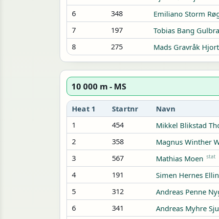
6
348
Emiliano Storm Røg
7
197
Tobias Bang Gulbr
8
275
Mads Gravråk Hjort
10 000 m - MS
Heat 1
Startnr
Navn
1
454
Mikkel Blikstad T
2
358
Magnus Winther W
3
567
stat
Mathias Moen
4
191
Simen Hernes Elli
5
312
Andreas Penne Ny
6
341
Andreas Myhre Sju