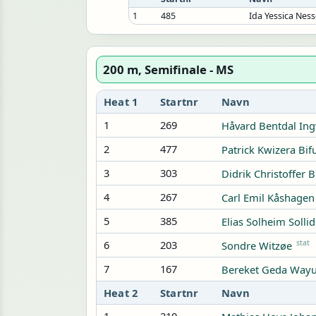
1
485
Ida Yessica Nes
200 m, Semifinale - MS
Heat 1
Startnr
Navn
1
269
Håvard Bentdal Ing
2
477
Patrick Kwizera Bif
3
303
Didrik Christoffer 
4
267
Carl Emil Kåshagen
5
385
Elias Solheim Sollid
6
203
stat
Sondre Witzøe
7
167
Bereket Geda Way
Heat 2
Startnr
Navn