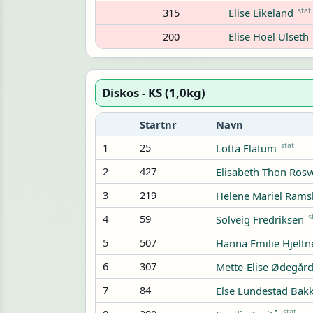
315
stat
Elise Eikeland
200
Elise Hoel Ulseth
Diskos - KS (1,0kg)
Startnr
Navn
1
25
stat
Lotta Flatum
2
427
Elisabeth Thon Rosv
3
219
Helene Mariel Rams
4
59
s
Solveig Fredriksen
5
507
Hanna Emilie Hjeltn
6
307
Mette-Elise Ødegår
7
84
Else Lundestad Bakk
stat