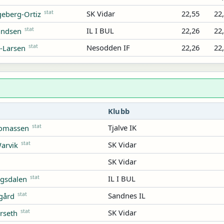
stat
SK Vidar
22,55
22
eberg-Ortiz
stat
IL I BUL
22,26
22
andsen
stat
Nesodden IF
22,26
22
-Larsen
Klubb
stat
Tjalve IK
homassen
stat
SK Vidar
arvik
SK Vidar
stat
IL I BUL
ngsdalen
stat
Sandnes IL
gård
stat
SK Vidar
rseth