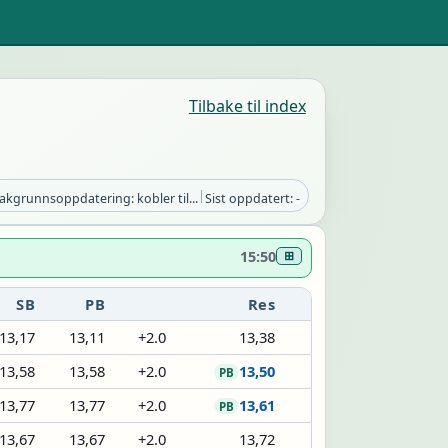
Tilbake til index
|
akgrunnsoppdatering: kobler til...
Sist oppdatert: -
15:50
⊞
SB
PB
Res
13,17
13,11
+2.0
13,38
13,58
13,58
+2.0
13,50
PB
13,77
13,77
+2.0
13,61
PB
13,67
13,67
+2.0
13,72