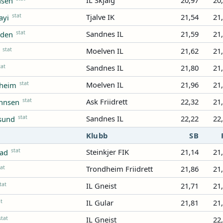
IL Skjalg
20,97
20
nsen
stat
Tjalve IK
21,54
21
ayi
stat
Sandnes IL
21,59
21
åden
stat
Moelven IL
21,62
21
tat
Sandnes IL
21,80
21
stat
Moelven IL
21,96
21
yheim
stat
Ask Friidrett
22,32
21
ohnsen
stat
Sandnes IL
22,22
22
esund
Klubb
SB
stat
Steinkjer FIK
21,14
21
tad
tat
Trondheim Friidrett
21,86
21
tat
IL Gneist
21,71
21
at
IL Gular
21,81
21
stat
IL Gneist
22