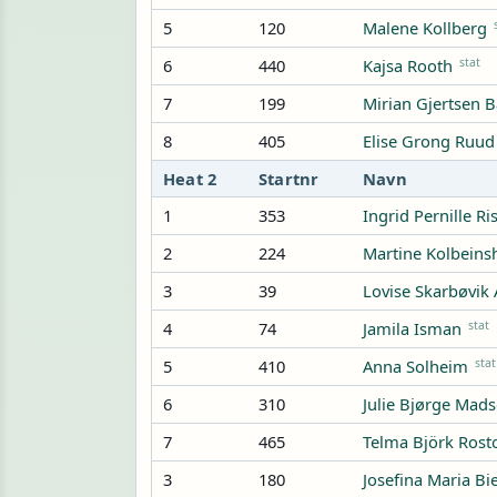
5
120
Malene Kollberg
6
440
stat
Kajsa Rooth
7
199
Mirian Gjertsen 
8
405
Elise Grong Ruud
Heat 2
Startnr
Navn
1
353
Ingrid Pernille R
2
224
Martine Kolbeins
3
39
Lovise Skarbøvik
4
74
stat
Jamila Isman
5
410
stat
Anna Solheim
6
310
Julie Bjørge Mad
7
465
Telma Björk Rosto
3
180
Josefina Maria Bi