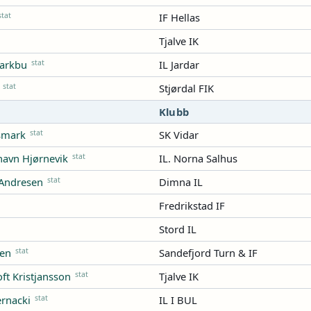
stat
IF Hellas
Tjalve IK
stat
IL Jardar
Barkbu
stat
Stjørdal FIK
Klubb
stat
SK Vidar
ismark
stat
IL. Norna Salhus
havn Hjørnevik
stat
Dimna IL
 Andresen
Fredrikstad IF
Stord IL
stat
Sandefjord Turn & IF
sen
stat
Tjalve IK
ft Kristjansson
stat
IL I BUL
ernacki