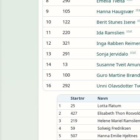
8
290
Emelia Tveitå
9
105
st
Hanna Haugsvær
10
122
s
Berit Stunes Isene
11
220
stat
Ida Ramslien
12
321
Inga Rabben Reimer
13
291
stat
Sonja Jervidalo
14
13
Susanne Tveit Amu
15
100
Guro Martine Brønd
16
292
Unni Olavsdotter Tv
Startnr
Navn
1
25
Lotta Flatum
2
427
Elisabeth Thon Rosvol
3
219
Helene Mariel Ramslie
4
59
Solveig Fredriksen
5
507
Hanna Emilie Hjeltnes