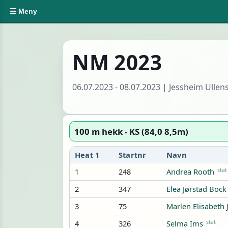
☰ Meny
NM 2023
06.07.2023 - 08.07.2023 | Jessheim Ullen
100 m hekk - KS (84,0 8,5m)
Heat 1
Startnr
Navn
1
248
stat
Andrea Rooth
2
347
Elea Jørstad Bock
3
75
Marlen Elisabeth
4
326
stat
Selma Ims