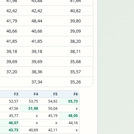
41,98
45,88
41,64
42,42
42,42
40,82
41,79
48,44
39,80
40,66
40,66
39,09
41,85
41,85
38,20
39,18
39,18
38,11
39,69
39,69
35,68
37,20
38,36
35,57
37,34
35,26
F3
F4
F5
F6
52,57
53,75
54,92
55,73
47,56
51,98
50,04
x
45,77
x
45,19
48,05
46,07
x
x
44,16
43,73
40,69
42,11
x