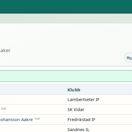
saker
B
Klubb
Lambertseter IF
stat
SK Vidar
stat
Fredrikstad IF
 Johansson Aakre
Sandnes IL