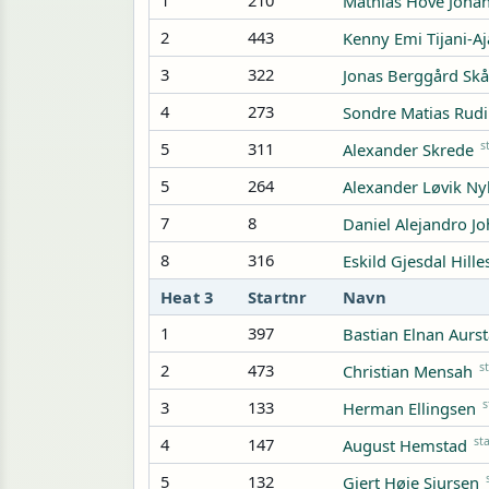
1
210
Mathias Hove Joha
2
443
Kenny Emi Tijani-Aj
3
322
Jonas Berggård Sk
4
273
Sondre Matias Rudi
5
311
s
Alexander Skrede
5
264
Alexander Løvik N
7
8
Daniel Alejandro J
8
316
Eskild Gjesdal Hill
Heat 3
Startnr
Navn
1
397
Bastian Elnan Aurs
2
473
s
Christian Mensah
3
133
s
Herman Ellingsen
4
147
st
August Hemstad
5
132
Gjert Høie Sjursen