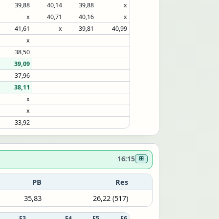
39,88
40,14
39,88
x
x
40,71
40,16
x
41,61
x
39,81
40,99
x
38,50
39,09
37,96
38,11
x
x
33,92
16:15
⊞
PB
Res
35,83
26,22 (517)
F3
F4
F5
F6