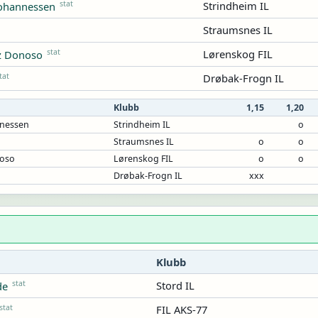
stat
Strindheim IL
johannessen
Straumsnes IL
stat
Lørenskog FIL
z Donoso
tat
Drøbak-Frogn IL
Klubb
1,15
1,20
nnessen
Strindheim IL
o
Straumsnes IL
o
o
noso
Lørenskog FIL
o
o
Drøbak-Frogn IL
xxx
Klubb
stat
Stord IL
de
stat
FIL AKS-77