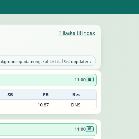
Tilbake til index
|
akgrunnsoppdatering: kobler til...
Sist oppdatert: -
11:00
⊞
SB
PB
Res
10,87
DNS
11:00
⊞