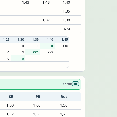
1,43
1,43
1,40
1,35
1,37
1,30
NM
1,25
1,30
1,35
1,40
1,45
o
o
o
xxx
o
o
xxo
xxx
o
o
11:00
⊞
SB
PB
Res
1,50
1,60
1,50
1,32
1,36
1,25