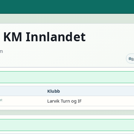
 KM Innlandet
am
B
Klubb
at
Larvik Turn og IF