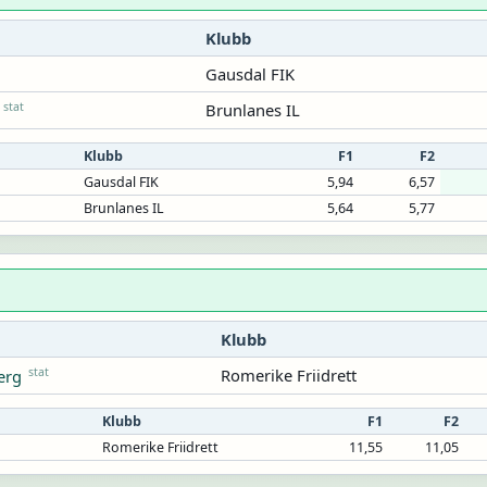
Klubb
Gausdal FIK
stat
Brunlanes IL
Klubb
F1
F2
Gausdal FIK
5,94
6,57
Brunlanes IL
5,64
5,77
Klubb
stat
Romerike Friidrett
erg
Klubb
F1
F2
Romerike Friidrett
11,55
11,05