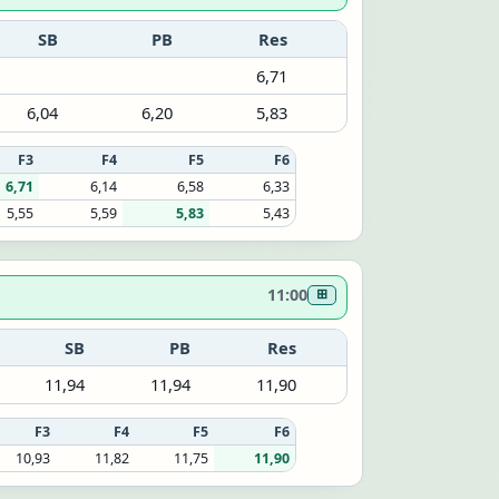
SB
PB
Res
6,71
6,04
6,20
5,83
F3
F4
F5
F6
6,71
6,14
6,58
6,33
5,55
5,59
5,83
5,43
11:00
⊞
SB
PB
Res
11,94
11,94
11,90
F3
F4
F5
F6
10,93
11,82
11,75
11,90