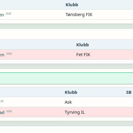
Klubb
stat
Tønsberg FIK
en
Klubb
stat
Fet FIK
um
Klubb
SB
tat
Ask
stat
Tyrving IL
ad