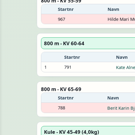
800 m - KV 55-59
Startnr
Navn
967
Hilde Mari 
800 m - KV 60-64
Startnr
Navn
1
791
Kate Aln
800 m - KV 65-69
Startnr
Navn
788
Berit Karin B
Kule - KV 45-49 (4,0kg)