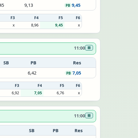
45
9,13
9,45
PB
F3
F4
F5
F6
x
8,96
9,45
x
11:00
⊞
SB
PB
Res
6,42
7,05
PB
F3
F4
F5
F6
6,92
7,05
6,76
x
11:00
⊞
SB
PB
Res