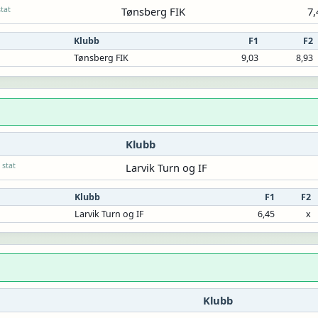
stat
Tønsberg FIK
7,
Klubb
F1
F2
Tønsberg FIK
9,03
8,93
Klubb
stat
Larvik Turn og IF
Klubb
F1
F2
Larvik Turn og IF
6,45
x
Klubb