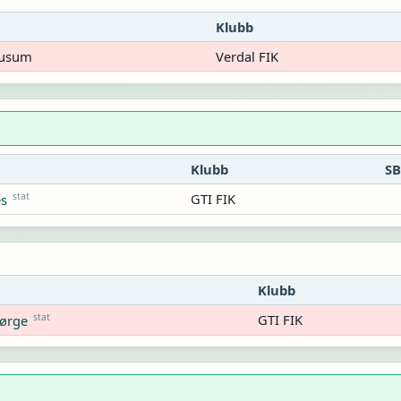
Klubb
Musum
Verdal FIK
Klubb
SB
stat
GTI FIK
es
Klubb
stat
GTI FIK
jørge