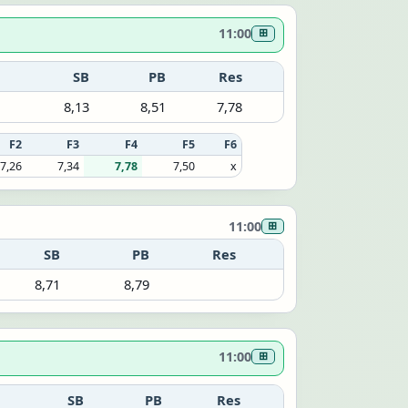
11:00
⊞
SB
PB
Res
8,13
8,51
7,78
F2
F3
F4
F5
F6
7,26
7,34
7,78
7,50
x
11:00
⊞
SB
PB
Res
8,71
8,79
11:00
⊞
SB
PB
Res