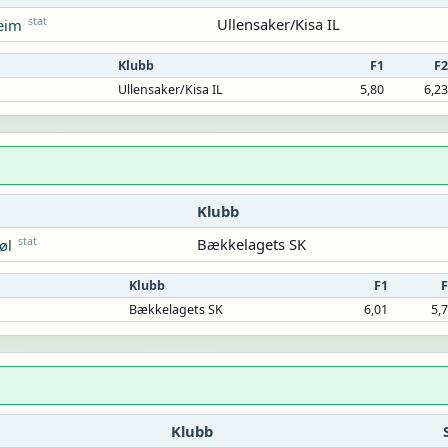
stat
Ullensaker/Kisa IL
eim
Klubb
F1
F2
Ullensaker/Kisa IL
5,80
6,23
Klubb
stat
Bækkelagets SK
øl
Klubb
F1
F
Bækkelagets SK
6,01
5,
Klubb