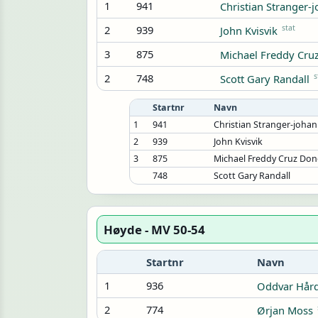
1
941
Christian Stranger-
2
939
stat
John Kvisvik
3
875
Michael Freddy Cru
2
748
s
Scott Gary Randall
Startnr
Navn
1
941
Christian Stranger-joha
2
939
John Kvisvik
3
875
Michael Freddy Cruz Do
748
Scott Gary Randall
Høyde - MV 50-54
Startnr
Navn
1
936
Oddvar Hår
2
774
Ørjan Moss