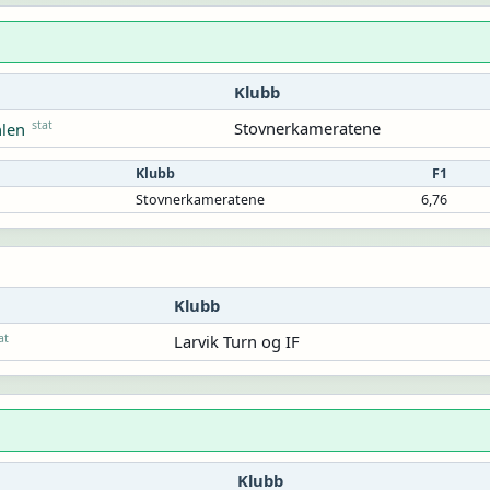
Klubb
stat
Stovnerkameratene
len
Klubb
F1
n
Stovnerkameratene
6,76
Klubb
at
Larvik Turn og IF
Klubb