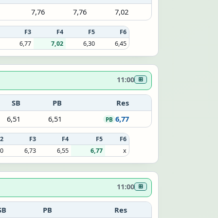
7,76
7,76
7,02
F3
F4
F5
F6
6,77
7,02
6,30
6,45
11:00
⊞
SB
PB
Res
6,51
6,51
6,77
PB
2
F3
F4
F5
F6
70
6,73
6,55
6,77
x
11:00
⊞
SB
PB
Res