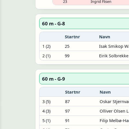
23
Ingrid Flisen
60 m - G-8
Startnr
Navn
1 (2)
25
Isak Smikop W
2 (1)
99
Eirik Solbrekke
60 m - G-9
Startnr
Navn
3 (5)
87
Oskar Stjernva
4 (3)
97
Olliver Olsen 
5 (1)
91
Filip Melbø-