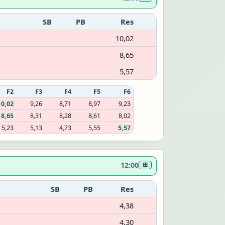
SB
PB
Res
10,02
8,65
5,57
F2
F3
F4
F5
F6
10,02
9,26
8,71
8,97
9,23
8,65
8,31
8,28
8,61
8,02
5,23
5,13
4,73
5,55
5,57
12:00
⊞
SB
PB
Res
4,38
4,30