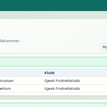
Lillehammer
B
Klubb
Brustuen
Gjøvik Friidrettsklubb
Mæhlum
Gjøvik Friidrettsklubb