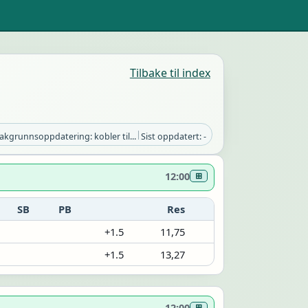
Tilbake til index
|
akgrunnsoppdatering: kobler til...
Sist oppdatert: -
12:00
⊞
SB
PB
Res
+1.5
11,75
+1.5
13,27
12:00
⊞