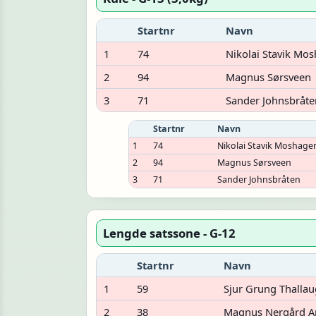
Startnr
Navn
1
74
Nikolai Stavik Mo
2
94
Magnus Sørsveen
3
71
Sander Johnsbråte
Startnr
Navn
1
74
Nikolai Stavik Moshage
2
94
Magnus Sørsveen
3
71
Sander Johnsbråten
Lengde satssone - G-12
Startnr
Navn
1
59
Sjur Grung Thallau
2
38
Magnus Nergård A