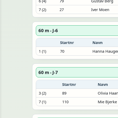
6 (4)
79
Gustav Berg
7 (2)
27
Iver Moen
60 m - J-6
Startnr
Navn
1 (1)
70
Hanna Hauge
60 m - J-7
Startnr
Navn
3 (2)
89
Olivia Haa
7 (1)
110
Mie Bjerke