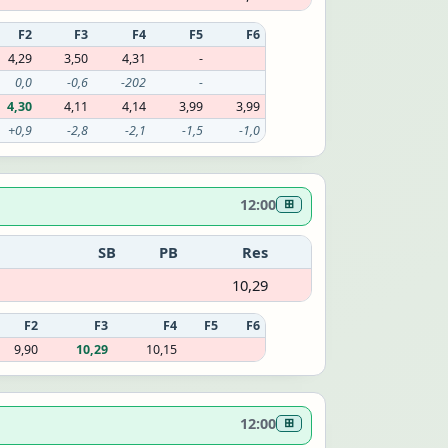
F2
F3
F4
F5
F6
4,29
3,50
4,31
-
0,0
-0,6
-202
-
4,30
4,11
4,14
3,99
3,99
+0,9
-2,8
-2,1
-1,5
-1,0
12:00
⊞
SB
PB
Res
10,29
F2
F3
F4
F5
F6
9,90
10,29
10,15
12:00
⊞