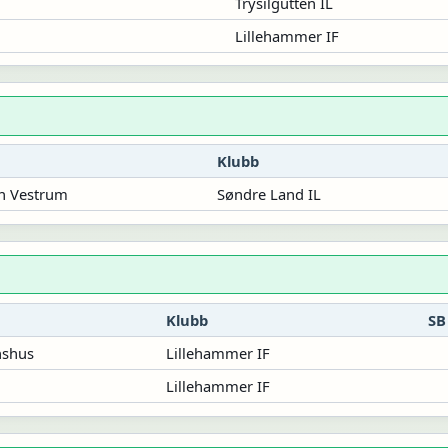
Trysilgutten IL
Lillehammer IF
Klubb
n Vestrum
Søndre Land IL
Klubb
SB
nshus
Lillehammer IF
Lillehammer IF