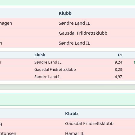
Klubb
shagen
Søndre Land IL
Gausdal Friidrettsklubb
n
Søndre Land IL
Klubb
F1
n
Søndre Land IL
9,24
Gausdal Friidrettsklubb
8,23
Søndre Land IL
4,97
Klubb
g
Gausdal Friidrettsklubb
ntonsen
Hamar IL