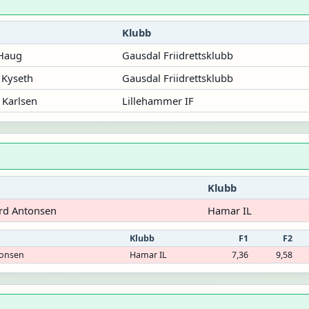
Klubb
Haug
Gausdal Friidrettsklubb
 Kyseth
Gausdal Friidrettsklubb
 Karlsen
Lillehammer IF
Klubb
rd Antonsen
Hamar IL
Klubb
F1
F2
tonsen
Hamar IL
7,36
9,58