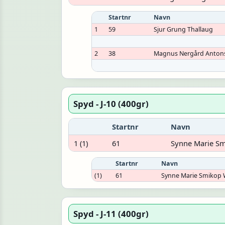
Startnr
Navn
1
59
Sjur Grung Thallaug
2
38
Magnus Nergård Anton
Spyd - J-10 (400gr)
Startnr
Navn
1 (1)
61
Synne Marie S
Startnr
Navn
(1)
61
Synne Marie Smikop
Spyd - J-11 (400gr)