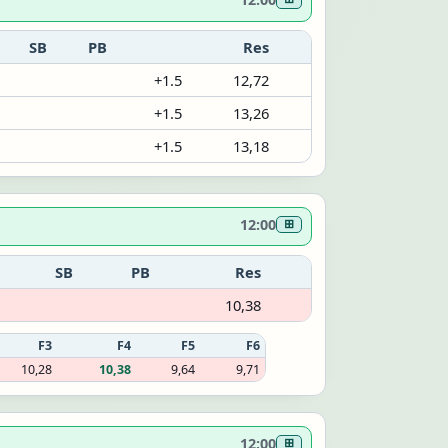
SB
PB
Res
+1.5
12,72
+1.5
13,26
+1.5
13,18
12:00
⊞
SB
PB
Res
10,38
F3
F4
F5
F6
10,28
10,38
9,64
9,71
12:00
⊞