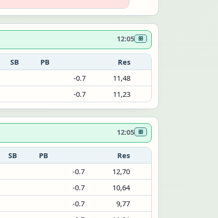
12:05
⊞
SB
PB
Res
-0.7
11,48
-0.7
11,23
12:05
⊞
SB
PB
Res
-0.7
12,70
-0.7
10,64
-0.7
9,77