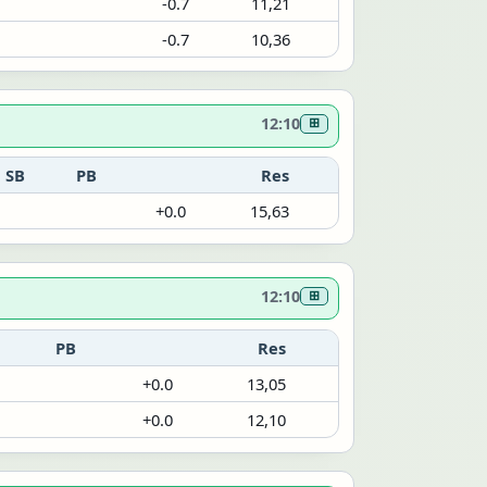
-0.7
11,21
-0.7
10,36
12:10
⊞
SB
PB
Res
+0.0
15,63
12:10
⊞
PB
Res
+0.0
13,05
+0.0
12,10