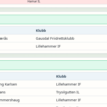
Hamar IL
Klubb
ærås
Gausdal Friidrettsklubb
Lillehammer IF
Klubb
ng Karlsen
Lillehammer IF
Lans
Trysilgutten IL
Hammershaug
Lillehammer IF