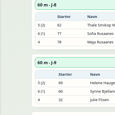
60 m - J-8
Startnr
Navn
5 (2)
62
Thale Smikop 
6 (1)
77
Sofia Rusaanes
4
78
Maja Rusaanes
60 m - J-9
Startnr
Navn
5 (2)
69
Helene Hauge
6 (1)
60
Synne Bjellan
4
32
Julie Flisen