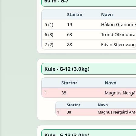
60 m - G-7
Startnr
Navn
5 (1)
19
Håkon Granum 
6 (3)
63
Trond Olkinuora
7 (2)
88
Edvin Stjernvang
Kule - G-12 (3,0kg)
Startnr
Navn
1
38
Magnus Nergå
Startnr
Navn
1
38
Magnus Nergård An
Kule - G-13 (3,0kg)