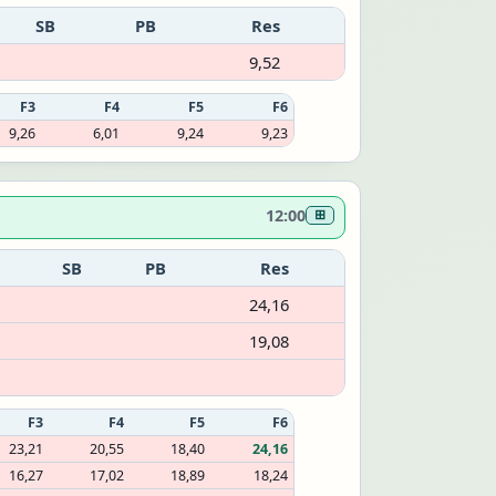
SB
PB
Res
9,52
F3
F4
F5
F6
9,26
6,01
9,24
9,23
12:00
⊞
SB
PB
Res
24,16
19,08
F3
F4
F5
F6
23,21
20,55
18,40
24,16
16,27
17,02
18,89
18,24