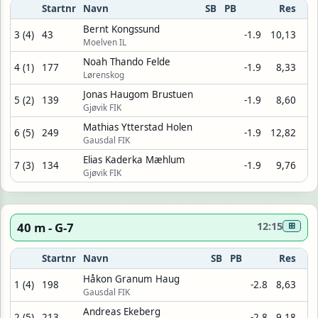
Startnr
Navn
SB
PB
Res
Bernt Kongssund
3 (4)
43
-1.9
10,13
Moelven IL
Noah Thando Felde
4 (1)
177
-1.9
8,33
Lørenskog
Jonas Haugom Brustuen
5 (2)
139
-1.9
8,60
Gjøvik FIK
Mathias Ytterstad Holen
6 (5)
249
-1.9
12,82
Gausdal FIK
Elias Kaderka Mæhlum
7 (3)
134
-1.9
9,76
Gjøvik FIK
40 m - G-7
12:15
⊞
Startnr
Navn
SB
PB
Res
Håkon Granum Haug
1 (4)
198
-2.8
8,63
Gausdal FIK
Andreas Ekeberg
2 (5)
213
-2.8
9,18