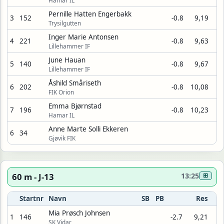
Hamar IL
Pernille Hatten Engerbakk
3
152
-0.8
9,19
Trysilgutten
Inger Marie Antonsen
4
221
-0.8
9,63
Lillehammer IF
June Hauan
5
140
-0.8
9,67
Lillehammer IF
Åshild Småriseth
6
202
-0.8
10,08
FIK Orion
Emma Bjørnstad
7
196
-0.8
10,23
Hamar IL
Anne Marte Solli Ekkeren
6
34
Gjøvik FIK
60 m - J-13
13:25
⊞
Startnr
Navn
SB
PB
Res
Mia Prøsch Johnsen
1
146
-2.7
9,21
SK Vidar