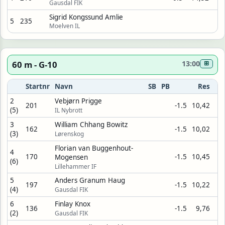
Gausdal FIK
Sigrid Kongssund Amlie
5
235
Moelven IL
60 m - G-10
13:00
⊞
Startnr
Navn
SB
PB
Res
2
Vebjørn Prigge
201
-1.5
10,42
(5)
IL Nybrott
3
William Chhang Bowitz
162
-1.5
10,02
(3)
Lørenskog
Florian van Buggenhout-
4
170
-1.5
10,45
Mogensen
(6)
Lillehammer IF
5
Anders Granum Haug
197
-1.5
10,22
(4)
Gausdal FIK
6
Finlay Knox
136
-1.5
9,76
(2)
Gausdal FIK