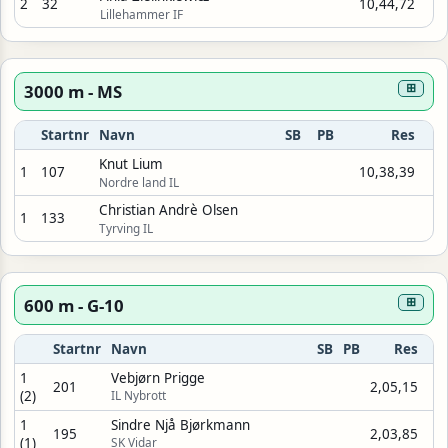
2
32
10,44,72
Lillehammer IF
3000 m - MS
⊞
Startnr
Navn
SB
PB
Res
Knut Lium
1
107
10,38,39
Nordre land IL
Christian Andrè Olsen
1
133
Tyrving IL
600 m - G-10
⊞
Startnr
Navn
SB
PB
Res
1
Vebjørn Prigge
201
2,05,15
(2)
IL Nybrott
1
Sindre Njå Bjørkmann
195
2,03,85
(1)
SK Vidar