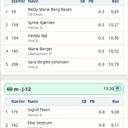
Startnr
Navn
SB
PB
Res
Betzy Marie Berg Rasen
1
59
-0.3
9,85
FIK Orion
Synne Kjærnes
2
158
-0.3
10,27
Hamar IL
Hedda Njå
3
104
-0.3
10,30
Vind IL
Marie Berger
4
185
-0.3
10,52
Lillehammer IF
Sara Birgitte Johansen
5
208
-0.3
10,79
Vind IL
60 m - J-12
13:20
⊞
Startnr
Navn
SB
PB
Res
Ingrid Flisen
1
179
-0.8
9,08
Hamar IL
Elise Vestrum
2
182
-0.8
9,11