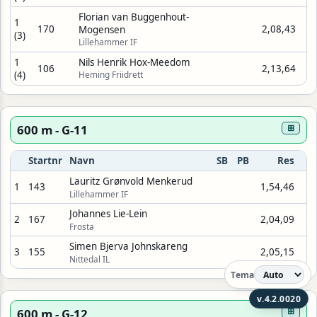
Florian van Buggenhout-
1
170
2,08,43
Mogensen
(3)
Lillehammer IF
1
Nils Henrik Hox-Meedom
106
2,13,64
(4)
Heming Friidrett
600 m - G-11
⊞
Startnr
Navn
SB
PB
Res
Lauritz Grønvold Menkerud
1
143
1,54,46
Lillehammer IF
Johannes Lie-Lein
2
167
2,04,09
Frosta
Simen Bjerva Johnskareng
3
155
2,05,15
Nittedal IL
Tema
v.4.2.0020
600 m - G-12
⊞