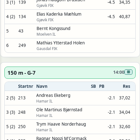
3 (1)
139
-4.5
34,35
Gjøvik FIK
Elias Kaderka Mæhlum
4 (2)
134
-4.5
40,87
Gjøvik FIK
Bernt Kongssund
5
43
Moelven IL
Mathias Ytterstad Holen
6
249
Gausdal FIK
150 m - G-7
14:00
⊞
Startnr
Navn
SB
PB
Res
Andreas Ekeberg
2 (5)
213
-2.1
37,02
Hamar IL
Ole Martinus Bjørnstad
3 (3)
248
-2.1
34,04
Hamar IL
Trym Haave Norderhaug
5 (2)
250
-2.1
32,60
Hamar IL
Ragnar Ngozi M'Cormack