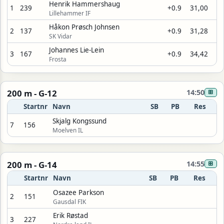
Henrik Hammershaug
1
239
+0.9
31,00
Lillehammer IF
Håkon Prøsch Johnsen
2
137
+0.9
31,28
SK Vidar
Johannes Lie-Lein
3
167
+0.9
34,42
Frosta
200 m - G-12
14:50
⊞
Startnr
Navn
SB
PB
Res
Skjalg Kongssund
7
156
Moelven IL
200 m - G-14
14:55
⊞
Startnr
Navn
SB
PB
Res
Osazee Parkson
2
151
Gausdal FIK
Erik Røstad
3
227