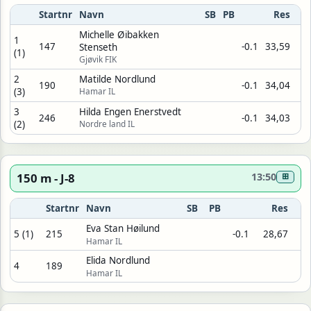
Startnr
Navn
SB
PB
Res
Michelle Øibakken
1
147
-0.1
33,59
Stenseth
(1)
Gjøvik FIK
2
Matilde Nordlund
190
-0.1
34,04
(3)
Hamar IL
3
Hilda Engen Enerstvedt
246
-0.1
34,03
(2)
Nordre land IL
150 m - J-8
13:50
⊞
Startnr
Navn
SB
PB
Res
Eva Stan Høilund
5 (1)
215
-0.1
28,67
Hamar IL
Elida Nordlund
4
189
Hamar IL