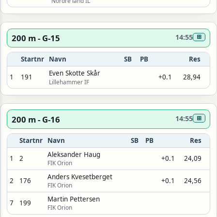
Nordre land IL
200 m - G-15
14:55
⊞
Startnr
Navn
SB
PB
Res
Even Skotte Skår
1
191
+0.1
28,94
Lillehammer IF
200 m - G-16
14:55
⊞
Startnr
Navn
SB
PB
Res
Aleksander Haug
1
2
+0.1
24,09
FIK Orion
Anders Kvesetberget
2
176
+0.1
24,56
FIK Orion
Martin Pettersen
7
199
FIK Orion