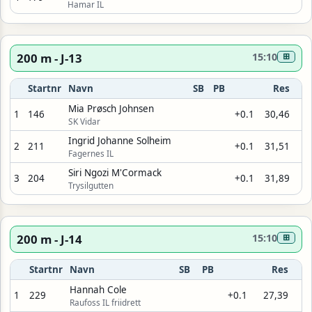
Hamar IL
200 m - J-13
15:10
⊞
Startnr
Navn
SB
PB
Res
Mia Prøsch Johnsen
1
146
+0.1
30,46
SK Vidar
Ingrid Johanne Solheim
2
211
+0.1
31,51
Fagernes IL
Siri Ngozi M'Cormack
3
204
+0.1
31,89
Trysilgutten
200 m - J-14
15:10
⊞
Startnr
Navn
SB
PB
Res
Hannah Cole
1
229
+0.1
27,39
Raufoss IL friidrett