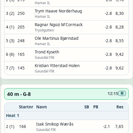
Hamar IL
Trym Haave Norderhaug
3 (2)
250
-2.8
8,30
Hamar IL
Ragnar Ngozi M'Cormack
4 (1)
205
-2.8
8,28
Trysilgutten
Ole Martinus Bjørnstad
5 (3)
248
-2.8
8,55
Hamar IL
Trond Kyseth
6 (6)
165
-2.8
9,42
Gausdal FIK
Kristian Ytterstad Holen
7 (7)
145
-2.8
9,62
Gausdal FIK
40 m - G-8
12:15
⊞
Startnr
Navn
SB
PB
Res
Heat 1
Isak Smikop Wærås
2 (1)
166
-2.1
7,65
Gausdal FIK