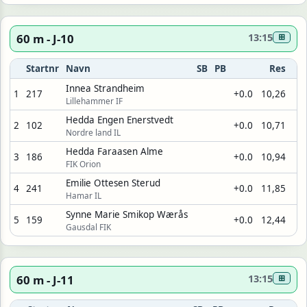
60 m - J-10
13:15
⊞
Startnr
Navn
SB
PB
Res
Innea Strandheim
1
217
+0.0
10,26
Lillehammer IF
Hedda Engen Enerstvedt
2
102
+0.0
10,71
Nordre land IL
Hedda Faraasen Alme
3
186
+0.0
10,94
FIK Orion
Emilie Ottesen Sterud
4
241
+0.0
11,85
Hamar IL
Synne Marie Smikop Wærås
5
159
+0.0
12,44
Gausdal FIK
60 m - J-11
13:15
⊞