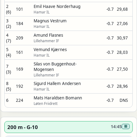
2
Emil Haave Norderhaug
101
-0.7
29,68
(6)
Hamar IL
3
Magnus Vestrum
184
-0.7
27,06
(2)
Hamar IL
4
Amund Flasnes
209
-0.7
30,97
(7)
Lillehammer IF
5
Vemund Kjærnes
161
-0.7
28,03
(4)
Hamar IL
Silas von Buggenhout-
7
169
-0.7
27,50
Mogensen
(3)
Lillehammer IF
8
Sigurd Hallem Andersen
192
-0.7
28,96
(5)
Hamar IL
Mats Haraldsen Bomann
6
224
-0.7
DNS
Løten Friidrett
200 m - G-10
14:45
⊞