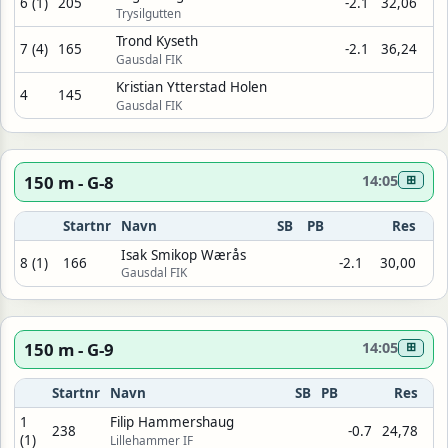
6 (1)
205
-2.1
32,06
Trysilgutten
Trond Kyseth
7 (4)
165
-2.1
36,24
Gausdal FIK
Kristian Ytterstad Holen
4
145
Gausdal FIK
150 m - G-8
14:05
⊞
Startnr
Navn
SB
PB
Res
Isak Smikop Wærås
8 (1)
166
-2.1
30,00
Gausdal FIK
150 m - G-9
14:05
⊞
Startnr
Navn
SB
PB
Res
1
Filip Hammershaug
238
-0.7
24,78
(1)
Lillehammer IF