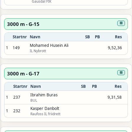
Gausdal FIK
3000 m - G-15
⊞
Startnr
Navn
SB
PB
Res
Mohamed Husein Ali
1
149
9,52,36
IL Nybrott
3000 m - G-17
⊞
Startnr
Navn
SB
PB
Res
Ibrahim Buras
1
237
9,31,58
BUL
Kasper Danbolt
1
232
Raufoss IL friidrett