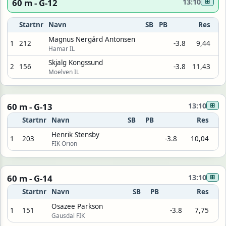
60 m - G-12
13:10
⊞
Startnr
Navn
SB
PB
Res
Magnus Nergård Antonsen
1
212
-3.8
9,44
Hamar IL
Skjalg Kongssund
2
156
-3.8
11,43
Moelven IL
60 m - G-13
13:10
⊞
Startnr
Navn
SB
PB
Res
Henrik Stensby
1
203
-3.8
10,04
FIK Orion
60 m - G-14
13:10
⊞
Startnr
Navn
SB
PB
Res
Osazee Parkson
1
151
-3.8
7,75
Gausdal FIK