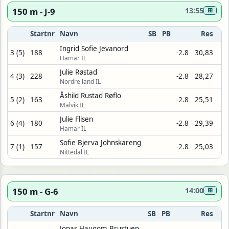
150 m - J-9
13:55
⊞
Startnr
Navn
SB
PB
Res
Ingrid Sofie Jevanord
3 (5)
188
-2.8
30,83
Hamar IL
Julie Røstad
4 (3)
228
-2.8
28,27
Nordre land IL
Åshild Rustad Røflo
5 (2)
163
-2.8
25,51
Malvik IL
Julie Flisen
6 (4)
180
-2.8
29,39
Hamar IL
Sofie Bjerva Johnskareng
7 (1)
157
-2.8
25,03
Nittedal IL
150 m - G-6
14:00
⊞
Startnr
Navn
SB
PB
Res
Jonas Haugom Brustuen