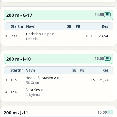
200 m - G-17
14:55
⊞
Startnr
Navn
SB
PB
Res
Christian Delphin
1
233
+0.1
23,54
FIK Orion
200 m - J-10
15:00
⊞
Startnr
Navn
SB
PB
Res
Hedda Faraasen Alme
1
186
-0.5
39,24
FIK Orion
Sara Sesseng
4
154
IL Nybrott
200 m - J-11
15:00
⊞