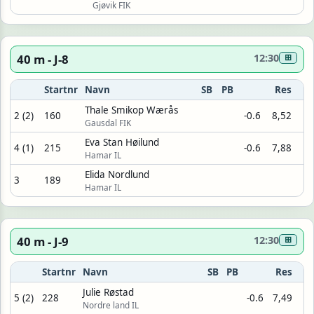
Gjøvik FIK
40 m - J-8
12:30
⊞
Startnr
Navn
SB
PB
Res
Thale Smikop Wærås
2 (2)
160
-0.6
8,52
Gausdal FIK
Eva Stan Høilund
4 (1)
215
-0.6
7,88
Hamar IL
Elida Nordlund
3
189
Hamar IL
40 m - J-9
12:30
⊞
Startnr
Navn
SB
PB
Res
Julie Røstad
5 (2)
228
-0.6
7,49
Nordre land IL