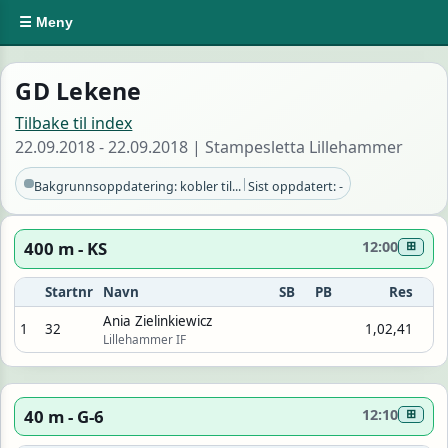
☰ Meny
GD Lekene
Tilbake til index
22.09.2018 - 22.09.2018 | Stampesletta Lillehammer
|
Bakgrunnsoppdatering: kobler til...
Sist oppdatert: -
400 m - KS
12:00
⊞
Startnr
Navn
SB
PB
Res
Ania Zielinkiewicz
1
32
1,02,41
Lillehammer IF
40 m - G-6
12:10
⊞