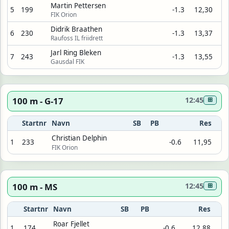
Martin Pettersen
5
199
-1.3
12,30
FIK Orion
Didrik Braathen
6
230
-1.3
13,37
Raufoss IL friidrett
Jarl Ring Bleken
7
243
-1.3
13,55
Gausdal FIK
100 m - G-17
12:45
⊞
Startnr
Navn
SB
PB
Res
Christian Delphin
1
233
-0.6
11,95
FIK Orion
100 m - MS
12:45
⊞
Startnr
Navn
SB
PB
Res
Roar Fjellet
1
174
-0.6
12,88