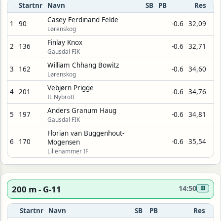
Startnr
Navn
SB
PB
Res
Casey Ferdinand Felde
1
90
-0.6
32,09
Lørenskog
Finlay Knox
2
136
-0.6
32,71
Gausdal FIK
William Chhang Bowitz
3
162
-0.6
34,60
Lørenskog
Vebjørn Prigge
4
201
-0.6
34,76
IL Nybrott
Anders Granum Haug
5
197
-0.6
34,81
Gausdal FIK
Florian van Buggenhout-
6
170
-0.6
35,54
Mogensen
Lillehammer IF
200 m - G-11
14:50
⊞
Startnr
Navn
SB
PB
Res