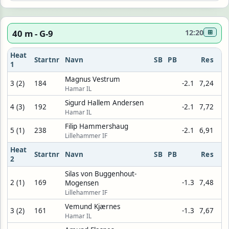
40 m - G-9
12:20
⊞
Heat
Startnr
Navn
SB
PB
Res
1
Magnus Vestrum
3 (2)
184
-2.1
7,24
Hamar IL
Sigurd Hallem Andersen
4 (3)
192
-2.1
7,72
Hamar IL
Filip Hammershaug
5 (1)
238
-2.1
6,91
Lillehammer IF
Heat
Startnr
Navn
SB
PB
Res
2
Silas von Buggenhout-
2 (1)
169
-1.3
7,48
Mogensen
Lillehammer IF
Vemund Kjærnes
3 (2)
161
-1.3
7,67
Hamar IL