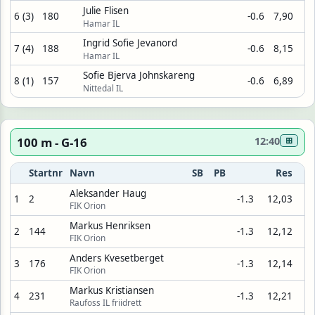
Julie Flisen
6 (3)
180
-0.6
7,90
Hamar IL
Ingrid Sofie Jevanord
7 (4)
188
-0.6
8,15
Hamar IL
Sofie Bjerva Johnskareng
8 (1)
157
-0.6
6,89
Nittedal IL
100 m - G-16
12:40
⊞
Startnr
Navn
SB
PB
Res
Aleksander Haug
1
2
-1.3
12,03
FIK Orion
Markus Henriksen
2
144
-1.3
12,12
FIK Orion
Anders Kvesetberget
3
176
-1.3
12,14
FIK Orion
Markus Kristiansen
4
231
-1.3
12,21
Raufoss IL friidrett