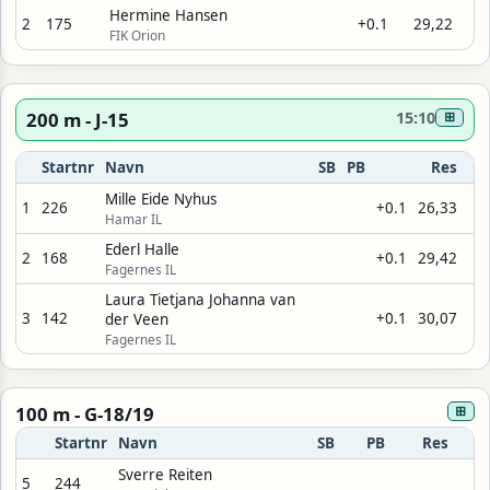
Hermine Hansen
2
175
+0.1
29,22
FIK Orion
200 m - J-15
15:10
⊞
Startnr
Navn
SB
PB
Res
Mille Eide Nyhus
1
226
+0.1
26,33
Hamar IL
Ederl Halle
2
168
+0.1
29,42
Fagernes IL
Laura Tietjana Johanna van
3
142
+0.1
30,07
der Veen
Fagernes IL
100 m - G-18/19
⊞
Startnr
Navn
SB
PB
Res
Sverre Reiten
5
244