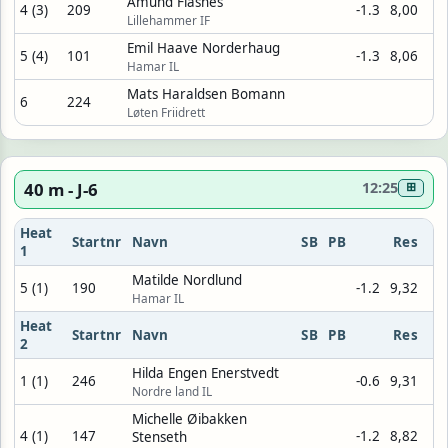
Amund Flasnes
4 (3)
209
-1.3
8,00
Lillehammer IF
Emil Haave Norderhaug
5 (4)
101
-1.3
8,06
Hamar IL
Mats Haraldsen Bomann
6
224
Løten Friidrett
40 m - J-6
12:25
⊞
Heat
Startnr
Navn
SB
PB
Res
1
Matilde Nordlund
5 (1)
190
-1.2
9,32
Hamar IL
Heat
Startnr
Navn
SB
PB
Res
2
Hilda Engen Enerstvedt
1 (1)
246
-0.6
9,31
Nordre land IL
Michelle Øibakken
4 (1)
147
-1.2
8,82
Stenseth