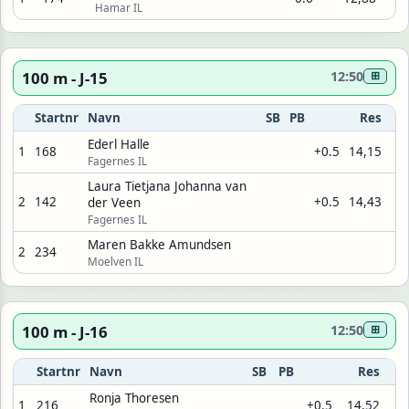
Hamar IL
100 m - J-15
12:50
⊞
Startnr
Navn
SB
PB
Res
Ederl Halle
1
168
+0.5
14,15
Fagernes IL
Laura Tietjana Johanna van
2
142
+0.5
14,43
der Veen
Fagernes IL
Maren Bakke Amundsen
2
234
Moelven IL
100 m - J-16
12:50
⊞
Startnr
Navn
SB
PB
Res
Ronja Thoresen
1
216
+0.5
14,52