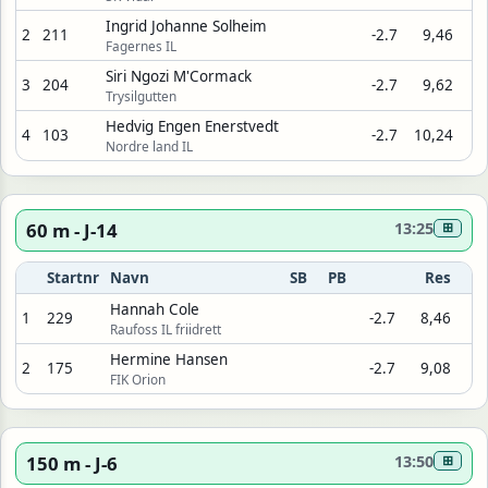
Ingrid Johanne Solheim
2
211
-2.7
9,46
Fagernes IL
Siri Ngozi M'Cormack
3
204
-2.7
9,62
Trysilgutten
Hedvig Engen Enerstvedt
4
103
-2.7
10,24
Nordre land IL
60 m - J-14
13:25
⊞
Startnr
Navn
SB
PB
Res
Hannah Cole
1
229
-2.7
8,46
Raufoss IL friidrett
Hermine Hansen
2
175
-2.7
9,08
FIK Orion
150 m - J-6
13:50
⊞