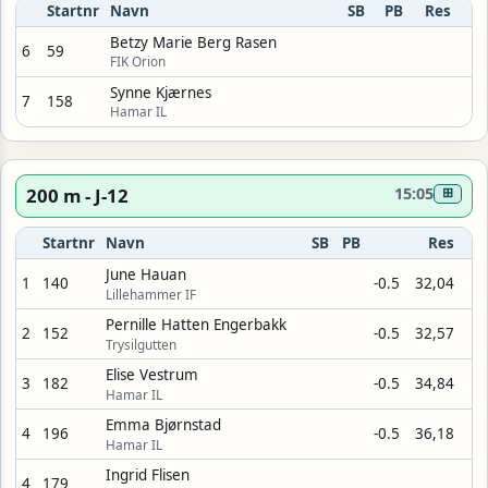
Startnr
Navn
SB
PB
Res
Betzy Marie Berg Rasen
6
59
FIK Orion
Synne Kjærnes
7
158
Hamar IL
200 m - J-12
15:05
⊞
Startnr
Navn
SB
PB
Res
June Hauan
1
140
-0.5
32,04
Lillehammer IF
Pernille Hatten Engerbakk
2
152
-0.5
32,57
Trysilgutten
Elise Vestrum
3
182
-0.5
34,84
Hamar IL
Emma Bjørnstad
4
196
-0.5
36,18
Hamar IL
Ingrid Flisen
4
179